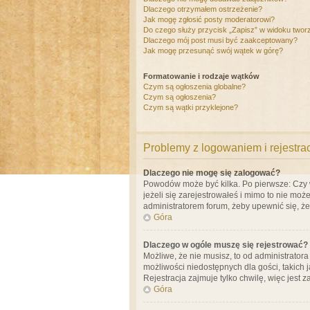
Dlaczego otrzymałem ostrzeżenie?
Jak mogę zgłosić posty moderatorowi?
Do czego służy przycisk „Zapisz” w widoku twor
Dlaczego mój post musi być zaakceptowany?
Jak mogę przesunąć swój wątek w górę?
Formatowanie i rodzaje wątków
Czym są ogłoszenia globalne?
Czym są ogłoszenia?
Czym są wątki przyklejone?
Problemy z logowaniem i rejestra
Dlaczego nie mogę się zalogować?
Powodów może być kilka. Po pierwsze: Czy w 
jeżeli się zarejestrowałeś i mimo to nie moż
administratorem forum, żeby upewnić się, ż
Góra
Dlaczego w ogóle muszę się rejestrować?
Możliwe, że nie musisz, to od administrator
możliwości niedostępnych dla gości, takich 
Rejestracja zajmuje tylko chwilę, więc jest 
Góra