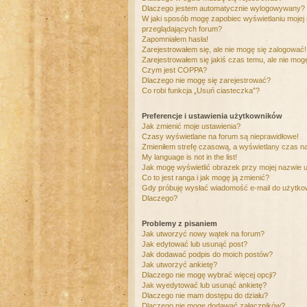
Dlaczego jestem automatycznie wylogowywany?
W jaki sposób mogę zapobiec wyświetlaniu mojej
przeglądających forum?
Zapomniałem hasła!
Zarejestrowałem się, ale nie mogę się zalogować!
Zarejestrowałem się jakiś czas temu, ale nie mog
Czym jest COPPA?
Dlaczego nie mogę się zarejestrować?
Co robi funkcja „Usuń ciasteczka”?
Preferencje i ustawienia użytkowników
Jak zmienić moje ustawienia?
Czasy wyświetlane na forum są nieprawidłowe!
Zmieniłem strefę czasową, a wyświetlany czas nad
My language is not in the list!
Jak mogę wyświetlić obrazek przy mojej nazwie 
Co to jest ranga i jak mogę ją zmienić?
Gdy próbuję wysłać wiadomość e-mail do użytkow
Dlaczego?
Problemy z pisaniem
Jak utworzyć nowy wątek na forum?
Jak edytować lub usunąć post?
Jak dodawać podpis do moich postów?
Jak utworzyć ankietę?
Dlaczego nie mogę wybrać więcej opcji?
Jak wyedytować lub usunąć ankietę?
Dlaczego nie mam dostępu do działu?
Dlaczego nie mogę dodawać załączników?