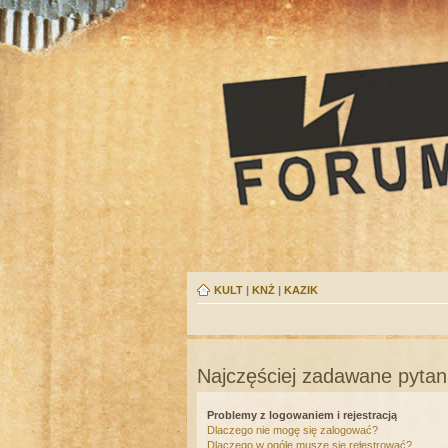
KULT
|
KNŻ
|
KAZIK
Najczęściej zadawane pytan
Problemy z logowaniem i rejestracją
Dlaczego nie mogę się zalogować?
Dlaczego w ogóle muszę się rejestrować?