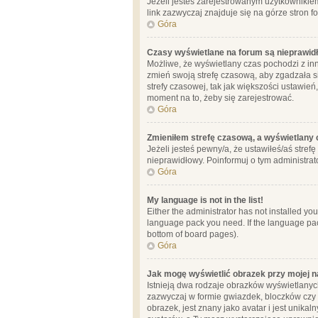
Jeżeli jesteś zarejestrowanym użytkownikie
link zazwyczaj znajduje się na górze stron f
Góra
Czasy wyświetlane na forum są nieprawid
Możliwe, że wyświetlany czas pochodzi z inne
zmień swoją strefę czasową, aby zgadzała 
strefy czasowej, tak jak większości ustawień
moment na to, żeby się zarejestrować.
Góra
Zmieniłem strefę czasową, a wyświetlany c
Jeżeli jesteś pewny/a, że ustawiłeś/aś stref
nieprawidłowy. Poinformuj o tym administrat
Góra
My language is not in the list!
Either the administrator has not installed yo
language pack you need. If the language pack
bottom of board pages).
Góra
Jak mogę wyświetlić obrazek przy mojej 
Istnieją dwa rodzaje obrazków wyświetlanyc
zazwyczaj w formie gwiazdek, bloczków czy k
obrazek, jest znany jako avatar i jest unik