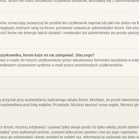
ia. Jeżeli nie masz możliwości używania avatarów, skontaktuj się z administrator
, oznaczają zazwyczaj ile postów ten użytkownik napisał lub jaki ma status na fo
 wyglądu żadnych rang na forum, ponieważ ustawia je administrator forum. Nie pisz
zość forów nie toleruje takich działań i moderator lub administrator po prostu obniż
użytkownika, forum każe mi się zalogować. Dlaczego?
ać e-maile do innych użytkowników przez wbudowany formularz wysyłania e-maili i t
rawidłowym używaniem systemu e-maili przez anonimowych użytkowników.
y przycisk przy wyświetlaniu wybranego działu forum. Możliwe, że przed utworzeni
t wyświetlana pod listą wątków. Przykłady: Możesz tworzyć nowy wątek, Możesz gło
or forum, możesz edytować i usuwać tylko swoje posty i to tylko wtedy, jeżeli admin
edytuj” przy wybranym poście, czasami tylko przez pewien czas po jego napisaniu. J
zy go edytowałeś i kiedy zrobiłeś to ostatni raz. Informacja ta wyświetli się tylko w