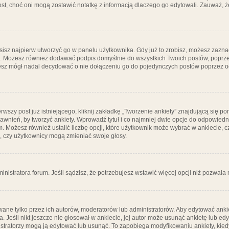
post, choć oni mogą zostawić notatkę z informacją dlaczego go edytowali. Zauważ,
isz najpierw utworzyć go w panelu użytkownika. Gdy już to zrobisz, możesz zazn
go. Możesz również dodawać podpis domyślnie do wszystkich Twoich postów, popr
ziesz mógł nadal decydować o nie dołączeniu go do pojedynczych postów poprzez
wszy post już istniejącego, kliknij zakładkę „Tworzenie ankiety” znajdującą się pon
rawnień, by tworzyć ankiety. Wprowadź tytuł i co najmniej dwie opcje do odpowiedn
ym. Możesz również ustalić liczbę opcji, które użytkownik może wybrać w ankiecie, 
, czy użytkownicy mogą zmieniać swoje głosy.
ministratora forum. Jeśli sądzisz, że potrzebujesz wstawić więcej opcji niż pozwala n
ane tylko przez ich autorów, moderatorów lub administratorów. Aby edytować ankie
. Jeśli nikt jeszcze nie głosował w ankiecie, jej autor może usunąć ankietę lub edy
stratorzy mogą ją edytować lub usunąć. To zapobiega modyfikowaniu ankiety, kiedy 