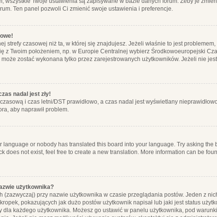
m, wszystkie Twoje ustawienia są zapisywane w bazie danych forum. Żeby je zmieni
orum. Ten panel pozwoli Ci zmienić swoje ustawienia i preferencje.
łowe!
j strefy czasowej niż ta, w której się znajdujesz. Jeżeli właśnie to jest probleme
się z Twoim położeniem, np. w Europie Centralnej wybierz Środkowoeuropejski C
, może zostać wykonana tylko przez zarejestrowanych użytkowników. Jeżeli nie jeste
zas nadal jest zły!
ę czasową i czas letni/DST prawidłowo, a czas nadal jest wyświetlany nieprawidłowo
ora, aby naprawił problem.
ur language or nobody has translated this board into your language. Try asking the bo
 does not exist, feel free to create a new translation. More information can be foun
nazwie użytkownika?
h (zazwyczaj) przy nazwie użytkownika w czasie przeglądania postów. Jeden z nic
ropek, pokazujących jak dużo postów użytkownik napisał lub jaki jest status użyt
alny dla każdego użytkownika. Możesz go ustawić w panelu użytkownika, pod warunki