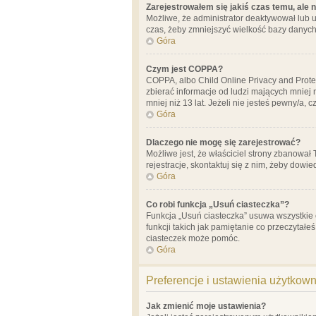
Zarejestrowałem się jakiś czas temu, ale 
Możliwe, że administrator deaktywował lub u
czas, żeby zmniejszyć wielkość bazy danych.
Góra
Czym jest COPPA?
COPPA, albo Child Online Privacy and Prote
zbierać informacje od ludzi mających mniej
mniej niż 13 lat. Jeżeli nie jesteś pewny/a,
Góra
Dlaczego nie mogę się zarejestrować?
Możliwe jest, że właściciel strony zbanował
rejestracje, skontaktuj się z nim, żeby dowie
Góra
Co robi funkcja „Usuń ciasteczka”?
Funkcja „Usuń ciasteczka” usuwa wszystkie 
funkcji takich jak pamiętanie co przeczytałe
ciasteczek może pomóc.
Góra
Preferencje i ustawienia użytkow
Jak zmienić moje ustawienia?