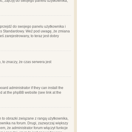
ć, zajrzyj do swojego panelu użytkownika;
m, przejdź do swojego panelu użytkownika i
zas Standardowy. Weź pod uwagę, że zmiana
ś zarejestrowany, to teraz jest dobry
, to znaczy, że czas serwera jest
ard administrator if they can install the
d at the phpBB website (see link at the
h to obrazki związane z rangą użytkownika,
kownika na forum. Drugi, zazwyczaj większy
em, że administrator forum włączył funkcje