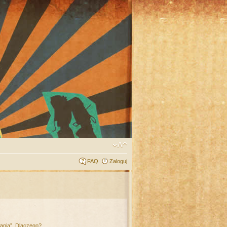
FAQ
Zaloguj
łania”. Dlaczego?