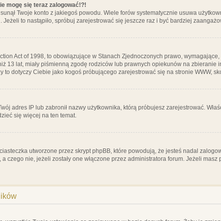
nie mogę się teraz zalogować!?!
sunął Twoje konto z jakiegoś powodu. Wiele forów systematycznie usuwa użytkownik
 Jeżeli to nastąpiło, spróbuj zarejestrować się jeszcze raz i być bardziej zaanga
ction Act of 1998, to obowiązujące w Stanach Zjednoczonych prawo, wymagające, 
 niż 13 lat, miały piśmienną zgodę rodziców lub prawnych opiekunów na zbieranie 
 czy to dotyczy Ciebie jako kogoś próbującego zarejestrować się na stronie WWW, sk
 Twój adres IP lub zabronił nazwy użytkownika, którą próbujesz zarejestrować. Właś
dzieć się więcej na ten temat.
ciasteczka utworzone przez skrypt phpBB, które powodują, że jesteś nadal zalogo
ś, a czego nie, jeżeli zostały one włączone przez administratora forum. Jeżeli mas
ników