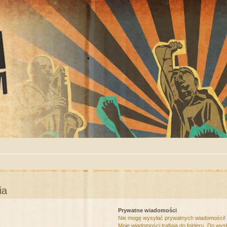
ia
Prywatne wiadomości
Nie mogę wysyłać prywatnych wiadomości!
Moje wiadomości trafiają do folderu „Do wys