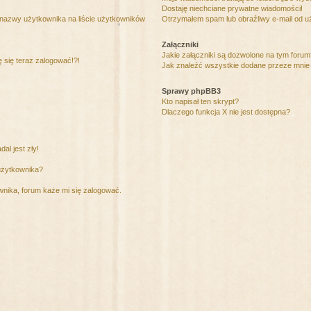
Dostaję niechciane prywatne wiadomości!
 nazwy użytkownika na liście użytkowników
Otrzymałem spam lub obraźliwy e-mail od u
Załączniki
Jakie załączniki są dozwolone na tym foru
ę się teraz zalogować!?!
Jak znaleźć wszystkie dodane przeze mnie 
Sprawy phpBB3
Kto napisał ten skrypt?
Dlaczego funkcja X nie jest dostępna?
al jest zły!
użytkownika?
nika, forum każe mi się zalogować.