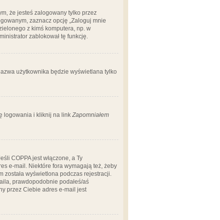
m, że jesteś zalogowany tylko przez
logowanym, zaznacz opcję „Zaloguj mnie
dzielonego z kimś komputera, np. w
dministrator zablokował tę funkcję.
 nazwa użytkownika będzie wyświetlana tylko
logowania i kliknij na link
Zapomniałem
Jeśli COPPA jest włączone, a Ty
res e-mail. Niektóre fora wymagają też, żeby
 została wyświetlona podczas rejestracji.
-maila, prawdopodobnie podałeś/aś
ny przez Ciebie adres e-mail jest