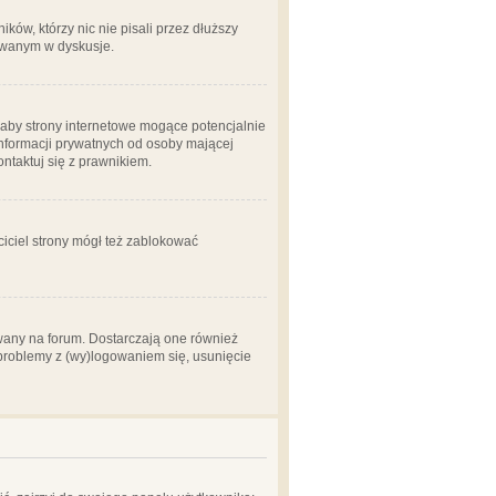
ów, którzy nic nie pisali przez dłuższy
żowanym w dyskusje.
aby strony internetowe mogące potencjalnie
informacji prywatnych od osoby mającej
ontaktuj się z prawnikiem.
ciciel strony mógł też zablokować
wany na forum. Dostarczają one również
z problemy z (wy)logowaniem się, usunięcie