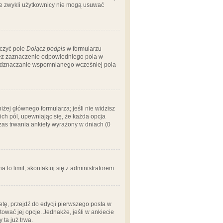
 że zwykli użytkownicy nie mogą usuwać
aczyć pole
Dołącz podpis
w formularzu
zez zaznaczenie odpowiedniego pola w
 odznaczanie wspomnianego wcześniej pola
iżej głównego formularza; jeśli nie widzisz
ich pól, upewniając się, że każda opcja
czas trwania ankiety wyrażony w dniach (0
a to limit, skontaktuj się z administratorem.
tę, przejdź do edycji pierwszego posta w
tować jej opcje. Jednakże, jeśli w ankiecie
ta już trwa.