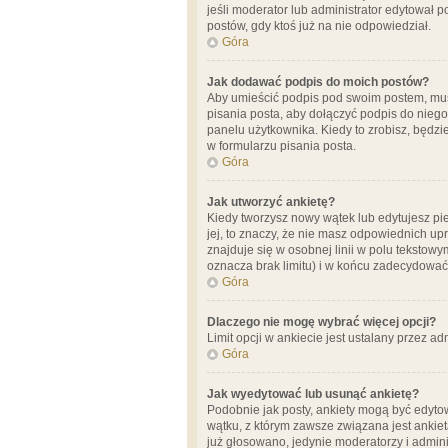
jeśli moderator lub administrator edytował 
postów, gdy ktoś już na nie odpowiedział.
Góra
Jak dodawać podpis do moich postów?
Aby umieścić podpis pod swoim postem, mus
pisania posta, aby dołączyć podpis do nie
panelu użytkownika. Kiedy to zrobisz, będ
w formularzu pisania posta.
Góra
Jak utworzyć ankietę?
Kiedy tworzysz nowy wątek lub edytujesz pier
jej, to znaczy, że nie masz odpowiednich up
znajduje się w osobnej linii w polu tekstow
oznacza brak limitu) i w końcu zadecydować
Góra
Dlaczego nie mogę wybrać więcej opcji?
Limit opcji w ankiecie jest ustalany przez ad
Góra
Jak wyedytować lub usunąć ankietę?
Podobnie jak posty, ankiety mogą być edytow
wątku, z którym zawsze związana jest ankieta
już głosowano, jedynie moderatorzy i admini