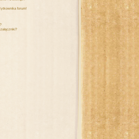
żytkownika forum!
m?
załączniki?