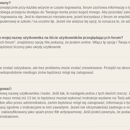
ywany?
omatycznie przy każdej wizycie
w czasie logowania, forum zachowa informację o ty
pobiega przejęciu dostępu do Twojego konta przez kogoś innego. Aby pozostać za
logowania się. Jest to stanowczo niezalecane, jeżeli korzystasz z forum ze współ
uterowej w szkole / na uczelni itp. Jeżeli nie widzisz tej opcji, to oznacza to, że a
u mojej nazwy użytkownika na liście użytkowników przeglądających forum?
ch forum”, znajdziesz opcję
Nie pokazuj, że jestem online
. Włącz tę opcję i Twoja
ędziesz liczony jako ukryty użytkownik.
e zostać odzyskane, ale bez problemu może zostać zresetowane. Przejdź na stronę 
prawdopodobnie niedługo znów będziesz mógł się zalogować.
ogować!
ową nazwę użytkownika i hasło. Jeśli tak, to nastąpiła jedna z tych dwóch rzeczy: 
że masz mniej niż 13 lat, to będziesz musiał wykonać instrukcje wysłane na Twój ad
ie albo przez administratora, zanim będziesz mógł się zalogować; informacja o tym
tępuj zgodnie z instrukcjami w nim zawartymi. Jeżeli nie otrzymałeś/aś żadnego e
 zaklasyfikowany jako spam przez filtr antyspamowy. Jeśli jesteś pewny/a, że poda
nistratorem.