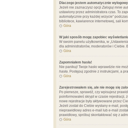
Dlaczego jestem automatycznie wylogow
Jeżeli nie zaznaczysz opcji
Zaloguj mnie aut
ustawiony przez administratora czas. To za
automatycznie przy każdej wizycie” podczas 
bibliotece, kawiarence internetowej, sali komp
Góra
W jaki sposób mogę zapobiec wyświetlani
W swoim panelu użytkownika, w „Ustawienia
dla administratorów, moderatorów i Ciebie. B
Góra
Zapomniałem hasła!
Nie panikuj! Twoje hasło wprawdzie nie moż
hasła
. Postępuj zgodnie z instrukcjami, a 
Góra
Zarejestrowałem się, ale nie mogę się zal
Po pierwsze, sprawdź, czy wpisujesz prawidł
poinformowałeś skrypt w czasie rejestracji, 
nowe rejestracje były aktywowane przez Cieb
Jeżeli został do Ciebie wysłany e-mail, pos
nieprawidłowy adres e-mail lub e-mail został
prawidłowy, spróbuj skontaktować się z admi
Góra