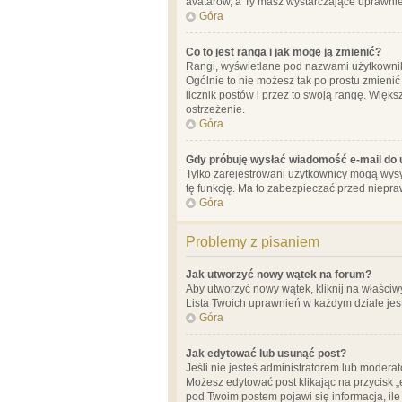
avatarów, a Ty masz wystarczające uprawnien
Góra
Co to jest ranga i jak mogę ją zmienić?
Rangi, wyświetlane pod nazwami użytkowników
Ogólnie to nie możesz tak po prostu zmienić
licznik postów i przez to swoją rangę. Więks
ostrzeżenie.
Góra
Gdy próbuję wysłać wiadomość e-mail do 
Tylko zarejestrowani użytkownicy mogą wysył
tę funkcję. Ma to zabezpieczać przed niep
Góra
Problemy z pisaniem
Jak utworzyć nowy wątek na forum?
Aby utworzyć nowy wątek, kliknij na właściw
Lista Twoich uprawnień w każdym dziale jes
Góra
Jak edytować lub usunąć post?
Jeśli nie jesteś administratorem lub moderat
Możesz edytować post klikając na przycisk „
pod Twoim postem pojawi się informacja, ile ra