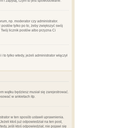
em i zapytaj, czym to jest spowodowane.
rum, np. moderator czy administrator.
 postów tylko po to, żeby zwiększyć swój
y Twój licznik postów albo przyzna Ci
o tylko wtedy, jeżeli administrator włączył
em wątku będziesz musiał się zarejestrować.
sować w ankietach itp.
istrator w ten sposób ustawił uprawnienia.
eżeli ktoś już odpowiedział na ten post,
tedy, jeśli ktoś odpowiedział; nie pojawi się