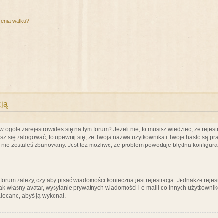
zenia wątku?
cją
ogóle zarejestrowałeś się na tym forum? Jeżeli nie, to musisz wiedzieć, że rejestr
esz się zalogować, to upewnij się, że Twoja nazwa użytkownika i Twoje hasło są praw
e nie zostałeś zbanowany. Jest też możliwe, że problem powoduje błędna konfigura
a forum zależy, czy aby pisać wiadomości konieczna jest rejestracja. Jednakże reje
jak własny avatar, wysyłanie prywatnych wiadomości i e-maili do innych użytkownik
zalecane, abyś ją wykonał.