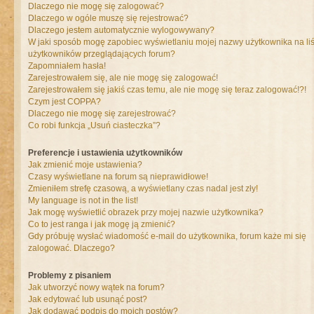
Dlaczego nie mogę się zalogować?
Dlaczego w ogóle muszę się rejestrować?
Dlaczego jestem automatycznie wylogowywany?
W jaki sposób mogę zapobiec wyświetlaniu mojej nazwy użytkownika na liś
użytkowników przeglądających forum?
Zapomniałem hasła!
Zarejestrowałem się, ale nie mogę się zalogować!
Zarejestrowałem się jakiś czas temu, ale nie mogę się teraz zalogować!?!
Czym jest COPPA?
Dlaczego nie mogę się zarejestrować?
Co robi funkcja „Usuń ciasteczka”?
Preferencje i ustawienia użytkowników
Jak zmienić moje ustawienia?
Czasy wyświetlane na forum są nieprawidłowe!
Zmieniłem strefę czasową, a wyświetlany czas nadal jest zły!
My language is not in the list!
Jak mogę wyświetlić obrazek przy mojej nazwie użytkownika?
Co to jest ranga i jak mogę ją zmienić?
Gdy próbuję wysłać wiadomość e-mail do użytkownika, forum każe mi się
zalogować. Dlaczego?
Problemy z pisaniem
Jak utworzyć nowy wątek na forum?
Jak edytować lub usunąć post?
Jak dodawać podpis do moich postów?