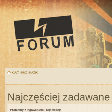
KULT
|
KNŻ
|
KAZIK
Najczęściej zadawane 
Problemy z logowaniem i rejestracją