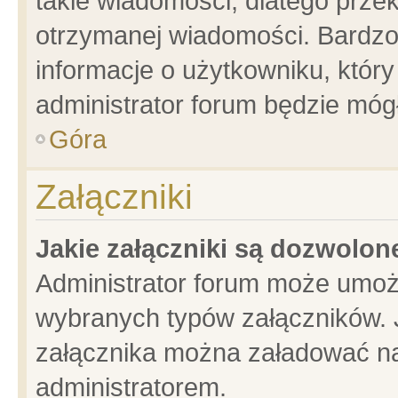
takie wiadomości, dlatego prze
otrzymanej wiadomości. Bardzo
informacje o użytkowniku, któ
administrator forum będzie móg
Góra
Załączniki
Jakie załączniki są dozwolo
Administrator forum może umoż
wybranych typów załączników. J
załącznika można załadować na 
administratorem.