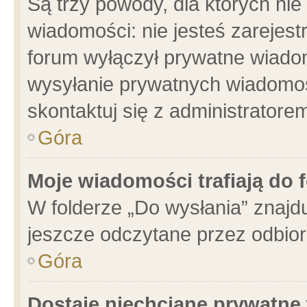
Są trzy powody, dla których n
wiadomości: nie jesteś zarejest
forum wyłączył prywatne wiadom
wysyłanie prywatnych wiadomości
skontaktuj się z administratore
Góra
Moje wiadomości trafiają do 
W folderze „Do wysłania” znajdu
jeszcze odczytane przez odbior
Góra
Dostaję niechciane prywatne