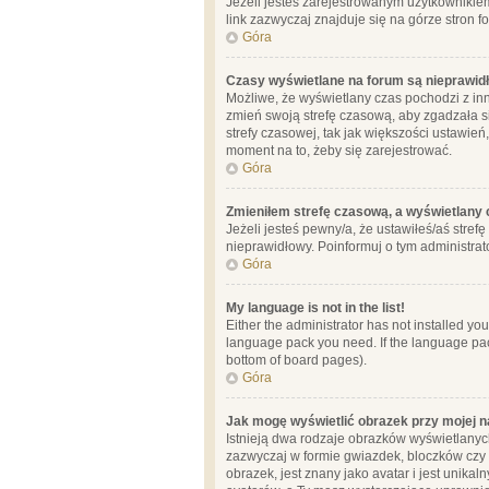
Jeżeli jesteś zarejestrowanym użytkownikie
link zazwyczaj znajduje się na górze stron f
Góra
Czasy wyświetlane na forum są nieprawid
Możliwe, że wyświetlany czas pochodzi z inne
zmień swoją strefę czasową, aby zgadzała 
strefy czasowej, tak jak większości ustawień
moment na to, żeby się zarejestrować.
Góra
Zmieniłem strefę czasową, a wyświetlany c
Jeżeli jesteś pewny/a, że ustawiłeś/aś stref
nieprawidłowy. Poinformuj o tym administrat
Góra
My language is not in the list!
Either the administrator has not installed yo
language pack you need. If the language pack
bottom of board pages).
Góra
Jak mogę wyświetlić obrazek przy mojej 
Istnieją dwa rodzaje obrazków wyświetlanyc
zazwyczaj w formie gwiazdek, bloczków czy k
obrazek, jest znany jako avatar i jest unik