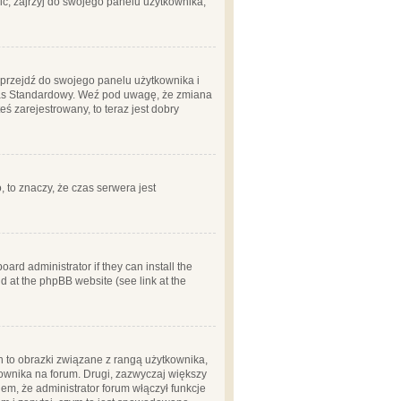
ć, zajrzyj do swojego panelu użytkownika;
m, przejdź do swojego panelu użytkownika i
zas Standardowy. Weź pod uwagę, że zmiana
ś zarejestrowany, to teraz jest dobry
, to znaczy, że czas serwera jest
ard administrator if they can install the
d at the phpBB website (see link at the
h to obrazki związane z rangą użytkownika,
kownika na forum. Drugi, zazwyczaj większy
em, że administrator forum włączył funkcje