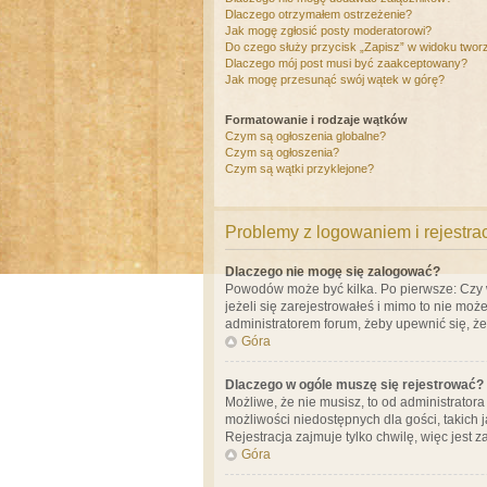
Dlaczego otrzymałem ostrzeżenie?
Jak mogę zgłosić posty moderatorowi?
Do czego służy przycisk „Zapisz” w widoku twor
Dlaczego mój post musi być zaakceptowany?
Jak mogę przesunąć swój wątek w górę?
Formatowanie i rodzaje wątków
Czym są ogłoszenia globalne?
Czym są ogłoszenia?
Czym są wątki przyklejone?
Problemy z logowaniem i rejestra
Dlaczego nie mogę się zalogować?
Powodów może być kilka. Po pierwsze: Czy w 
jeżeli się zarejestrowałeś i mimo to nie moż
administratorem forum, żeby upewnić się, ż
Góra
Dlaczego w ogóle muszę się rejestrować?
Możliwe, że nie musisz, to od administrator
możliwości niedostępnych dla gości, takich 
Rejestracja zajmuje tylko chwilę, więc jest 
Góra