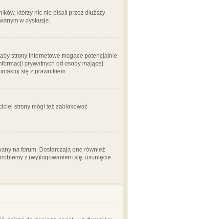
ów, którzy nic nie pisali przez dłuższy
żowanym w dyskusje.
aby strony internetowe mogące potencjalnie
informacji prywatnych od osoby mającej
ontaktuj się z prawnikiem.
ciciel strony mógł też zablokować
wany na forum. Dostarczają one również
z problemy z (wy)logowaniem się, usunięcie