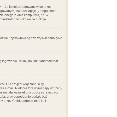
m, że jesteś zalogowany tylko przez
logowanym, zaznacz opcję „Zaloguj mnie
dzielonego z kimś komputera, np. w
dministrator zablokował tę funkcję.
 nazwa użytkownika będzie wyświetlana tylko
logowania i kliknij na link
Zapomniałem
Jeśli COPPA jest włączone, a Ty
res e-mail. Niektóre fora wymagają też, żeby
 została wyświetlona podczas rejestracji.
-maila, prawdopodobnie podałeś/aś
ny przez Ciebie adres e-mail jest