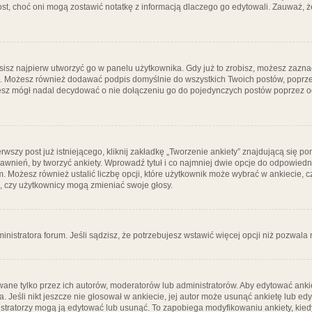
post, choć oni mogą zostawić notatkę z informacją dlaczego go edytowali. Zauważ,
isz najpierw utworzyć go w panelu użytkownika. Gdy już to zrobisz, możesz zazn
go. Możesz również dodawać podpis domyślnie do wszystkich Twoich postów, popr
ziesz mógł nadal decydować o nie dołączeniu go do pojedynczych postów poprzez
wszy post już istniejącego, kliknij zakładkę „Tworzenie ankiety” znajdującą się pon
rawnień, by tworzyć ankiety. Wprowadź tytuł i co najmniej dwie opcje do odpowiedn
ym. Możesz również ustalić liczbę opcji, które użytkownik może wybrać w ankiecie, 
, czy użytkownicy mogą zmieniać swoje głosy.
ministratora forum. Jeśli sądzisz, że potrzebujesz wstawić więcej opcji niż pozwala n
ane tylko przez ich autorów, moderatorów lub administratorów. Aby edytować ankie
. Jeśli nikt jeszcze nie głosował w ankiecie, jej autor może usunąć ankietę lub edy
stratorzy mogą ją edytować lub usunąć. To zapobiega modyfikowaniu ankiety, kiedy 