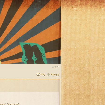
FAQ
Zaloguj
łania”. Dlaczego?