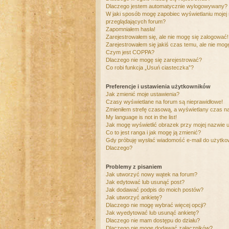
Dlaczego jestem automatycznie wylogowywany?
W jaki sposób mogę zapobiec wyświetlaniu mojej
przeglądających forum?
Zapomniałem hasła!
Zarejestrowałem się, ale nie mogę się zalogować!
Zarejestrowałem się jakiś czas temu, ale nie mog
Czym jest COPPA?
Dlaczego nie mogę się zarejestrować?
Co robi funkcja „Usuń ciasteczka”?
Preferencje i ustawienia użytkowników
Jak zmienić moje ustawienia?
Czasy wyświetlane na forum są nieprawidłowe!
Zmieniłem strefę czasową, a wyświetlany czas nad
My language is not in the list!
Jak mogę wyświetlić obrazek przy mojej nazwie 
Co to jest ranga i jak mogę ją zmienić?
Gdy próbuję wysłać wiadomość e-mail do użytkow
Dlaczego?
Problemy z pisaniem
Jak utworzyć nowy wątek na forum?
Jak edytować lub usunąć post?
Jak dodawać podpis do moich postów?
Jak utworzyć ankietę?
Dlaczego nie mogę wybrać więcej opcji?
Jak wyedytować lub usunąć ankietę?
Dlaczego nie mam dostępu do działu?
Dlaczego nie mogę dodawać załączników?