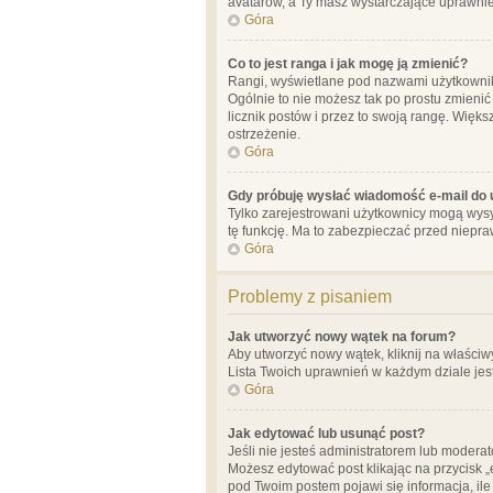
avatarów, a Ty masz wystarczające uprawnien
Góra
Co to jest ranga i jak mogę ją zmienić?
Rangi, wyświetlane pod nazwami użytkowników
Ogólnie to nie możesz tak po prostu zmienić
licznik postów i przez to swoją rangę. Więks
ostrzeżenie.
Góra
Gdy próbuję wysłać wiadomość e-mail do 
Tylko zarejestrowani użytkownicy mogą wysył
tę funkcję. Ma to zabezpieczać przed niep
Góra
Problemy z pisaniem
Jak utworzyć nowy wątek na forum?
Aby utworzyć nowy wątek, kliknij na właściw
Lista Twoich uprawnień w każdym dziale jes
Góra
Jak edytować lub usunąć post?
Jeśli nie jesteś administratorem lub moderat
Możesz edytować post klikając na przycisk „
pod Twoim postem pojawi się informacja, ile ra