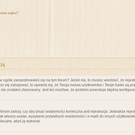
zenia wątku?
cją
ogóle zarejestrowałeś się na tym forum? Jeżeli nie, to musisz wiedzieć, że rejestr
esz się zalogować, to upewnij się, że Twoja nazwa użytkownika i Twoje hasło są praw
e nie zostałeś zbanowany. Jest też możliwe, że problem powoduje błędna konfigura
a forum zależy, czy aby pisać wiadomości konieczna jest rejestracja. Jednakże reje
jak własny avatar, wysyłanie prywatnych wiadomości i e-maili do innych użytkownik
zalecane, abyś ją wykonał.