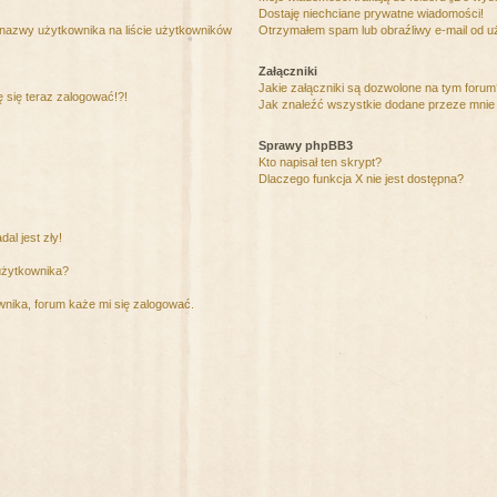
Dostaję niechciane prywatne wiadomości!
 nazwy użytkownika na liście użytkowników
Otrzymałem spam lub obraźliwy e-mail od u
Załączniki
Jakie załączniki są dozwolone na tym foru
ę się teraz zalogować!?!
Jak znaleźć wszystkie dodane przeze mnie 
Sprawy phpBB3
Kto napisał ten skrypt?
Dlaczego funkcja X nie jest dostępna?
al jest zły!
użytkownika?
nika, forum każe mi się zalogować.