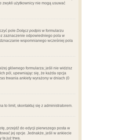
 że zwykli użytkownicy nie mogą usuwać
aczyć pole
Dołącz podpis
w formularzu
zez zaznaczenie odpowiedniego pola w
 odznaczanie wspomnianego wcześniej pola
iżej głównego formularza; jeśli nie widzisz
ich pól, upewniając się, że każda opcja
czas trwania ankiety wyrażony w dniach (0
a to limit, skontaktuj się z administratorem.
tę, przejdź do edycji pierwszego posta w
tować jej opcje. Jednakże, jeśli w ankiecie
ta już trwa.