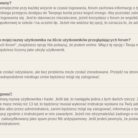
ywany?
omatycznie przy każdej wizycie
w czasie logowania, forum zachowa informację o ty
pobiega przejęciu dostępu do Twojego konta przez kogoś innego. Aby pozostać za
logowania się. Jest to stanowczo niezalecane, jeżeli korzystasz z forum ze współ
uterowej w szkole / na uczelni itp. Jeżeli nie widzisz tej opcji, to oznacza to, że a
u mojej nazwy użytkownika na liście użytkowników przeglądających forum?
ch forum”, znajdziesz opcję
Nie pokazuj, że jestem online
. Włącz tę opcję i Twoja
ędziesz liczony jako ukryty użytkownik.
e zostać odzyskane, ale bez problemu może zostać zresetowane. Przejdź na stronę 
prawdopodobnie niedługo znów będziesz mógł się zalogować.
ogować!
ową nazwę użytkownika i hasło. Jeśli tak, to nastąpiła jedna z tych dwóch rzeczy: 
że masz mniej niż 13 lat, to będziesz musiał wykonać instrukcje wysłane na Twój ad
ie albo przez administratora, zanim będziesz mógł się zalogować; informacja o tym
tępuj zgodnie z instrukcjami w nim zawartymi. Jeżeli nie otrzymałeś/aś żadnego e
 zaklasyfikowany jako spam przez filtr antyspamowy. Jeśli jesteś pewny/a, że poda
nistratorem.