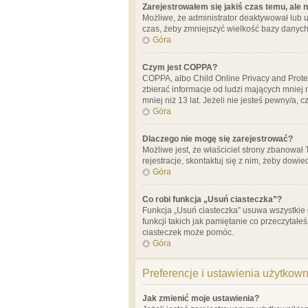
Zarejestrowałem się jakiś czas temu, ale 
Możliwe, że administrator deaktywował lub u
czas, żeby zmniejszyć wielkość bazy danych.
Góra
Czym jest COPPA?
COPPA, albo Child Online Privacy and Prote
zbierać informacje od ludzi mających mniej
mniej niż 13 lat. Jeżeli nie jesteś pewny/a,
Góra
Dlaczego nie mogę się zarejestrować?
Możliwe jest, że właściciel strony zbanował
rejestracje, skontaktuj się z nim, żeby dowie
Góra
Co robi funkcja „Usuń ciasteczka”?
Funkcja „Usuń ciasteczka” usuwa wszystkie 
funkcji takich jak pamiętanie co przeczytałe
ciasteczek może pomóc.
Góra
Preferencje i ustawienia użytkow
Jak zmienić moje ustawienia?