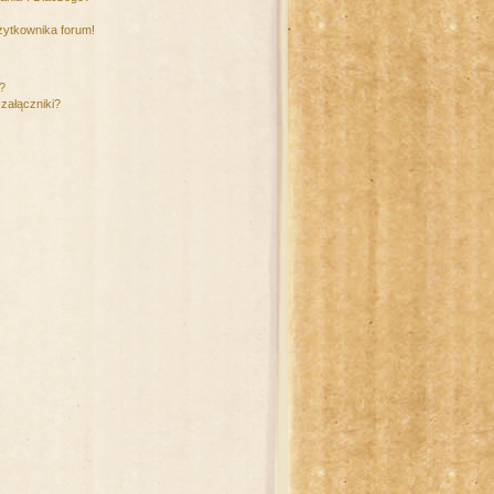
żytkownika forum!
m?
załączniki?