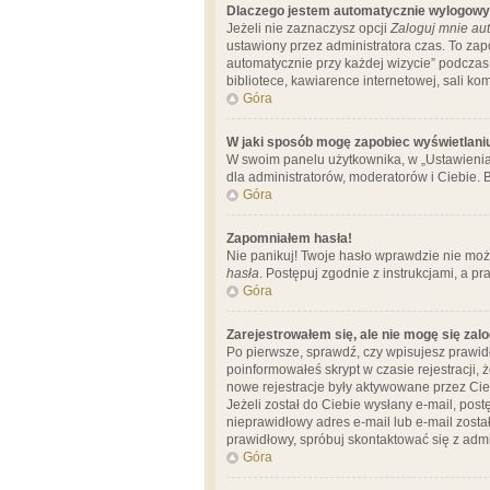
Dlaczego jestem automatycznie wylogow
Jeżeli nie zaznaczysz opcji
Zaloguj mnie aut
ustawiony przez administratora czas. To za
automatycznie przy każdej wizycie” podczas 
bibliotece, kawiarence internetowej, sali komp
Góra
W jaki sposób mogę zapobiec wyświetlani
W swoim panelu użytkownika, w „Ustawienia
dla administratorów, moderatorów i Ciebie. B
Góra
Zapomniałem hasła!
Nie panikuj! Twoje hasło wprawdzie nie moż
hasła
. Postępuj zgodnie z instrukcjami, a 
Góra
Zarejestrowałem się, ale nie mogę się zal
Po pierwsze, sprawdź, czy wpisujesz prawidł
poinformowałeś skrypt w czasie rejestracji, 
nowe rejestracje były aktywowane przez Cieb
Jeżeli został do Ciebie wysłany e-mail, pos
nieprawidłowy adres e-mail lub e-mail został
prawidłowy, spróbuj skontaktować się z admi
Góra