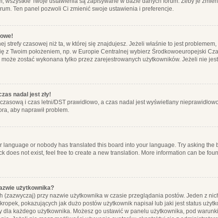
m, wszystkie Twoje ustawienia są zapisywane w bazie danych forum. Żeby je zmieni
orum. Ten panel pozwoli Ci zmienić swoje ustawienia i preferencje.
łowe!
j strefy czasowej niż ta, w której się znajdujesz. Jeżeli właśnie to jest probleme
się z Twoim położeniem, np. w Europie Centralnej wybierz Środkowoeuropejski C
, może zostać wykonana tylko przez zarejestrowanych użytkowników. Jeżeli nie jeste
zas nadal jest zły!
ę czasową i czas letni/DST prawidłowo, a czas nadal jest wyświetlany nieprawidłowo
ora, aby naprawił problem.
ur language or nobody has translated this board into your language. Try asking the bo
 does not exist, feel free to create a new translation. More information can be foun
nazwie użytkownika?
h (zazwyczaj) przy nazwie użytkownika w czasie przeglądania postów. Jeden z nic
ropek, pokazujących jak dużo postów użytkownik napisał lub jaki jest status użyt
alny dla każdego użytkownika. Możesz go ustawić w panelu użytkownika, pod warunki