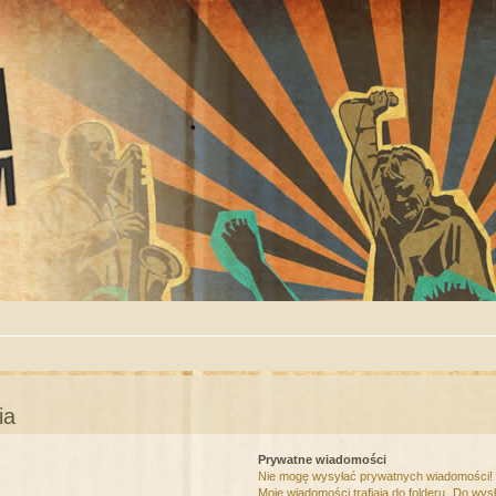
ia
Prywatne wiadomości
Nie mogę wysyłać prywatnych wiadomości!
Moje wiadomości trafiają do folderu „Do wys