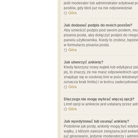
jeśli moderator lub administrator edytował 
postów, gdy ktoś już na nie odpowiedział.
Góra
Jak dodawać podpis do moich postów?
Aby umieścić podpis pod swoim postem, mus
pisania posta, aby dołączyć podpis do nie
panelu użytkownika. Kiedy to zrobisz, będ
w formularzu pisania posta.
Góra
Jak utworzyć ankietę?
Kiedy tworzysz nowy wątek lub edytujesz pier
jej, to znaczy, że nie masz odpowiednich up
znajduje się w osobnej linii w polu tekstow
oznacza brak limitu) i w końcu zadecydować
Góra
Dlaczego nie mogę wybrać więcej opcji?
Limit opcji w ankiecie jest ustalany przez ad
Góra
Jak wyedytować lub usunąć ankietę?
Podobnie jak posty, ankiety mogą być edytow
wątku, z którym zawsze związana jest ankieta
już głosowano, jedynie moderatorzy i admini