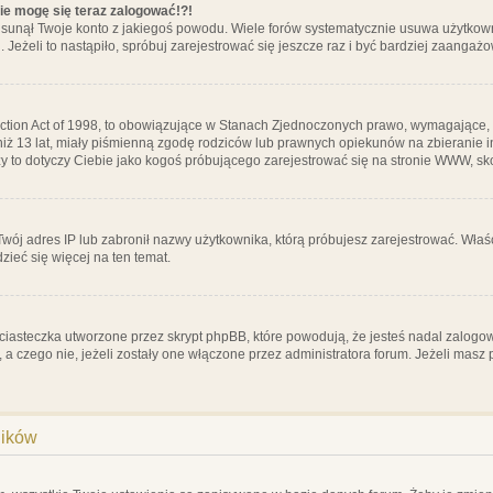
nie mogę się teraz zalogować!?!
sunął Twoje konto z jakiegoś powodu. Wiele forów systematycznie usuwa użytkownik
 Jeżeli to nastąpiło, spróbuj zarejestrować się jeszcze raz i być bardziej zaanga
ction Act of 1998, to obowiązujące w Stanach Zjednoczonych prawo, wymagające, 
 niż 13 lat, miały piśmienną zgodę rodziców lub prawnych opiekunów na zbieranie 
 czy to dotyczy Ciebie jako kogoś próbującego zarejestrować się na stronie WWW, sk
 Twój adres IP lub zabronił nazwy użytkownika, którą próbujesz zarejestrować. Właś
dzieć się więcej na ten temat.
ciasteczka utworzone przez skrypt phpBB, które powodują, że jesteś nadal zalogo
ś, a czego nie, jeżeli zostały one włączone przez administratora forum. Jeżeli mas
ników