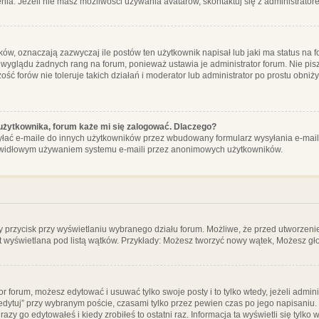
ia. Jeżeli nie masz możliwości używania avatarów, skontaktuj się z administrator
, oznaczają zazwyczaj ile postów ten użytkownik napisał lub jaki ma status na fo
 wyglądu żadnych rang na forum, ponieważ ustawia je administrator forum. Nie pisz
zość forów nie toleruje takich działań i moderator lub administrator po prostu obniż
użytkownika, forum każe mi się zalogować. Dlaczego?
ać e-maile do innych użytkowników przez wbudowany formularz wysyłania e-maili i t
rawidłowym używaniem systemu e-maili przez anonimowych użytkowników.
y przycisk przy wyświetlaniu wybranego działu forum. Możliwe, że przed utworzeni
t wyświetlana pod listą wątków. Przykłady: Możesz tworzyć nowy wątek, Możesz gło
or forum, możesz edytować i usuwać tylko swoje posty i to tylko wtedy, jeżeli admin
edytuj” przy wybranym poście, czasami tylko przez pewien czas po jego napisaniu. J
zy go edytowałeś i kiedy zrobiłeś to ostatni raz. Informacja ta wyświetli się tylko w