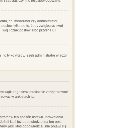
em i zapytaj, czym to jest spowodowane.
rum, np. moderator czy administrator.
 postów tylko po to, żeby zwiększyć swój
y Twój licznik postów albo przyzna Ci
o tylko wtedy, jeżeli administrator włączył
em wątku będziesz musiał się zarejestrować.
sować w ankietach itp.
istrator w ten sposób ustawił uprawnienia.
eżeli ktoś już odpowiedział na ten post,
tedy, jeśli ktoś odpowiedział; nie pojawi się