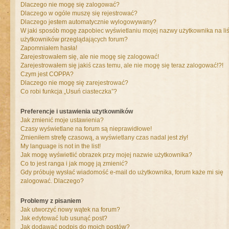
Dlaczego nie mogę się zalogować?
Dlaczego w ogóle muszę się rejestrować?
Dlaczego jestem automatycznie wylogowywany?
W jaki sposób mogę zapobiec wyświetlaniu mojej nazwy użytkownika na liś
użytkowników przeglądających forum?
Zapomniałem hasła!
Zarejestrowałem się, ale nie mogę się zalogować!
Zarejestrowałem się jakiś czas temu, ale nie mogę się teraz zalogować!?!
Czym jest COPPA?
Dlaczego nie mogę się zarejestrować?
Co robi funkcja „Usuń ciasteczka”?
Preferencje i ustawienia użytkowników
Jak zmienić moje ustawienia?
Czasy wyświetlane na forum są nieprawidłowe!
Zmieniłem strefę czasową, a wyświetlany czas nadal jest zły!
My language is not in the list!
Jak mogę wyświetlić obrazek przy mojej nazwie użytkownika?
Co to jest ranga i jak mogę ją zmienić?
Gdy próbuję wysłać wiadomość e-mail do użytkownika, forum każe mi się
zalogować. Dlaczego?
Problemy z pisaniem
Jak utworzyć nowy wątek na forum?
Jak edytować lub usunąć post?
Jak dodawać podpis do moich postów?