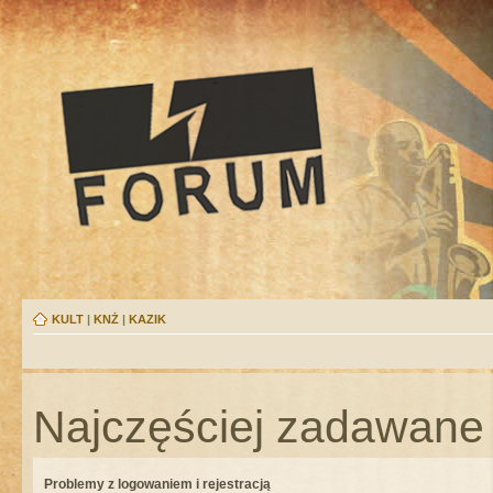
KULT
|
KNŻ
|
KAZIK
Najczęściej zadawane 
Problemy z logowaniem i rejestracją