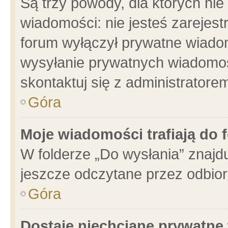
Są trzy powody, dla których n
wiadomości: nie jesteś zarejest
forum wyłączył prywatne wiadom
wysyłanie prywatnych wiadomości
skontaktuj się z administratore
Góra
Moje wiadomości trafiają do 
W folderze „Do wysłania” znajdu
jeszcze odczytane przez odbior
Góra
Dostaję niechciane prywatne