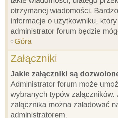
takie wiadomości, dlatego prze
otrzymanej wiadomości. Bardzo
informacje o użytkowniku, któ
administrator forum będzie móg
Góra
Załączniki
Jakie załączniki są dozwolo
Administrator forum może umoż
wybranych typów załączników. J
załącznika można załadować na 
administratorem.