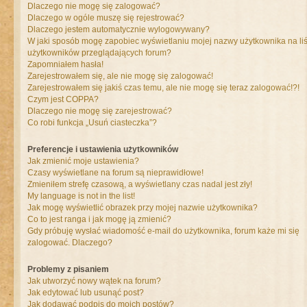
Dlaczego nie mogę się zalogować?
Dlaczego w ogóle muszę się rejestrować?
Dlaczego jestem automatycznie wylogowywany?
W jaki sposób mogę zapobiec wyświetlaniu mojej nazwy użytkownika na liś
użytkowników przeglądających forum?
Zapomniałem hasła!
Zarejestrowałem się, ale nie mogę się zalogować!
Zarejestrowałem się jakiś czas temu, ale nie mogę się teraz zalogować!?!
Czym jest COPPA?
Dlaczego nie mogę się zarejestrować?
Co robi funkcja „Usuń ciasteczka”?
Preferencje i ustawienia użytkowników
Jak zmienić moje ustawienia?
Czasy wyświetlane na forum są nieprawidłowe!
Zmieniłem strefę czasową, a wyświetlany czas nadal jest zły!
My language is not in the list!
Jak mogę wyświetlić obrazek przy mojej nazwie użytkownika?
Co to jest ranga i jak mogę ją zmienić?
Gdy próbuję wysłać wiadomość e-mail do użytkownika, forum każe mi się
zalogować. Dlaczego?
Problemy z pisaniem
Jak utworzyć nowy wątek na forum?
Jak edytować lub usunąć post?
Jak dodawać podpis do moich postów?