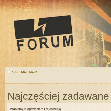
KULT
|
KNŻ
|
KAZIK
Najczęściej zadawane 
Problemy z logowaniem i rejestracją