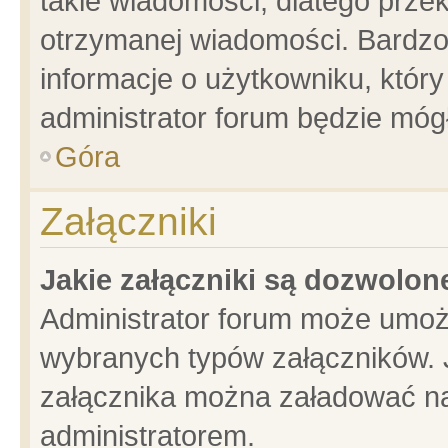
takie wiadomości, dlatego prze
otrzymanej wiadomości. Bardzo
informacje o użytkowniku, któ
administrator forum będzie móg
Góra
Załączniki
Jakie załączniki są dozwolo
Administrator forum może umoż
wybranych typów załączników. J
załącznika można załadować na 
administratorem.