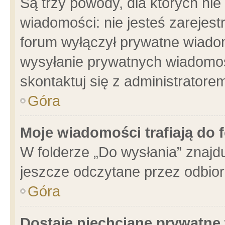
Są trzy powody, dla których n
wiadomości: nie jesteś zarejest
forum wyłączył prywatne wiadom
wysyłanie prywatnych wiadomości
skontaktuj się z administratore
Góra
Moje wiadomości trafiają do 
W folderze „Do wysłania” znajdu
jeszcze odczytane przez odbior
Góra
Dostaję niechciane prywatne