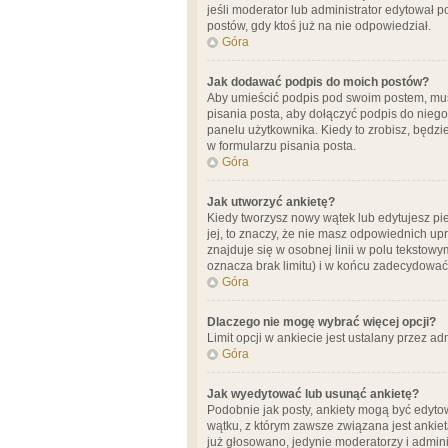
jeśli moderator lub administrator edytował 
postów, gdy ktoś już na nie odpowiedział.
Góra
Jak dodawać podpis do moich postów?
Aby umieścić podpis pod swoim postem, mus
pisania posta, aby dołączyć podpis do nie
panelu użytkownika. Kiedy to zrobisz, będ
w formularzu pisania posta.
Góra
Jak utworzyć ankietę?
Kiedy tworzysz nowy wątek lub edytujesz pier
jej, to znaczy, że nie masz odpowiednich up
znajduje się w osobnej linii w polu tekstow
oznacza brak limitu) i w końcu zadecydować
Góra
Dlaczego nie mogę wybrać więcej opcji?
Limit opcji w ankiecie jest ustalany przez ad
Góra
Jak wyedytować lub usunąć ankietę?
Podobnie jak posty, ankiety mogą być edytow
wątku, z którym zawsze związana jest ankieta
już głosowano, jedynie moderatorzy i admini