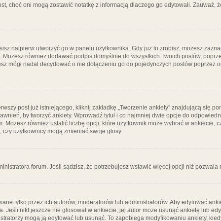
post, choć oni mogą zostawić notatkę z informacją dlaczego go edytowali. Zauważ,
isz najpierw utworzyć go w panelu użytkownika. Gdy już to zrobisz, możesz zazn
go. Możesz również dodawać podpis domyślnie do wszystkich Twoich postów, popr
ziesz mógł nadal decydować o nie dołączeniu go do pojedynczych postów poprzez
wszy post już istniejącego, kliknij zakładkę „Tworzenie ankiety” znajdującą się pon
rawnień, by tworzyć ankiety. Wprowadź tytuł i co najmniej dwie opcje do odpowiedn
ym. Możesz również ustalić liczbę opcji, które użytkownik może wybrać w ankiecie, 
, czy użytkownicy mogą zmieniać swoje głosy.
ministratora forum. Jeśli sądzisz, że potrzebujesz wstawić więcej opcji niż pozwala n
ane tylko przez ich autorów, moderatorów lub administratorów. Aby edytować ankie
. Jeśli nikt jeszcze nie głosował w ankiecie, jej autor może usunąć ankietę lub edy
stratorzy mogą ją edytować lub usunąć. To zapobiega modyfikowaniu ankiety, kiedy 