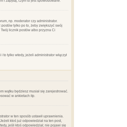
em i zapytaj, czym to jest spowodowane.
rum, np. moderator czy administrator.
 postów tylko po to, żeby zwiększyć swój
y Twój licznik postów albo przyzna Ci
o tylko wtedy, jeżeli administrator włączył
em wątku będziesz musiał się zarejestrować.
sować w ankietach itp.
istrator w ten sposób ustawił uprawnienia.
eżeli ktoś już odpowiedział na ten post,
tedy, jeśli ktoś odpowiedział; nie pojawi się