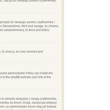
ć, zajrzyj do swojego panelu użytkownika;
m, przejdź do swojego panelu użytkownika i
zas Standardowy. Weź pod uwagę, że zmiana
ś zarejestrowany, to teraz jest dobry
, to znaczy, że czas serwera jest
ard administrator if they can install the
d at the phpBB website (see link at the
h to obrazki związane z rangą użytkownika,
kownika na forum. Drugi, zazwyczaj większy
em, że administrator forum włączył funkcje