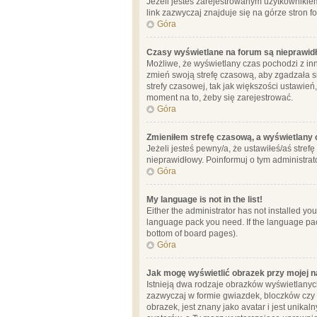
Jeżeli jesteś zarejestrowanym użytkownikie
link zazwyczaj znajduje się na górze stron f
Góra
Czasy wyświetlane na forum są nieprawid
Możliwe, że wyświetlany czas pochodzi z inne
zmień swoją strefę czasową, aby zgadzała 
strefy czasowej, tak jak większości ustawień
moment na to, żeby się zarejestrować.
Góra
Zmieniłem strefę czasową, a wyświetlany c
Jeżeli jesteś pewny/a, że ustawiłeś/aś stref
nieprawidłowy. Poinformuj o tym administrat
Góra
My language is not in the list!
Either the administrator has not installed yo
language pack you need. If the language pack
bottom of board pages).
Góra
Jak mogę wyświetlić obrazek przy mojej 
Istnieją dwa rodzaje obrazków wyświetlanyc
zazwyczaj w formie gwiazdek, bloczków czy k
obrazek, jest znany jako avatar i jest unik