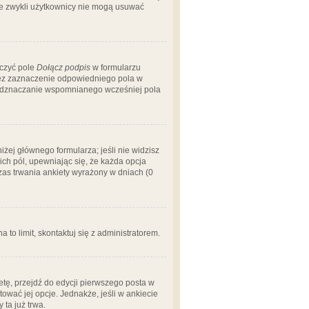
 że zwykli użytkownicy nie mogą usuwać
aczyć pole
Dołącz podpis
w formularzu
zez zaznaczenie odpowiedniego pola w
 odznaczanie wspomnianego wcześniej pola
iżej głównego formularza; jeśli nie widzisz
ich pól, upewniając się, że każda opcja
czas trwania ankiety wyrażony w dniach (0
a to limit, skontaktuj się z administratorem.
tę, przejdź do edycji pierwszego posta w
tować jej opcje. Jednakże, jeśli w ankiecie
ta już trwa.