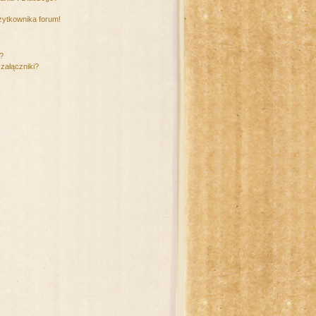
żytkownika forum!
m?
załączniki?