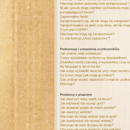
Dlaczego jestem automatycznie wylogowywany?
W jaki sposób mogę zapobiec wyświetlaniu mojej
przeglądających forum?
Zapomniałem hasła!
Zarejestrowałem się, ale nie mogę się zalogować!
Zarejestrowałem się jakiś czas temu, ale nie mog
Czym jest COPPA?
Dlaczego nie mogę się zarejestrować?
Co robi funkcja „Usuń ciasteczka”?
Preferencje i ustawienia użytkowników
Jak zmienić moje ustawienia?
Czasy wyświetlane na forum są nieprawidłowe!
Zmieniłem strefę czasową, a wyświetlany czas nad
My language is not in the list!
Jak mogę wyświetlić obrazek przy mojej nazwie 
Co to jest ranga i jak mogę ją zmienić?
Gdy próbuję wysłać wiadomość e-mail do użytkow
Dlaczego?
Problemy z pisaniem
Jak utworzyć nowy wątek na forum?
Jak edytować lub usunąć post?
Jak dodawać podpis do moich postów?
Jak utworzyć ankietę?
Dlaczego nie mogę wybrać więcej opcji?
Jak wyedytować lub usunąć ankietę?
Dlaczego nie mam dostępu do działu?
Dlaczego nie mogę dodawać załączników?