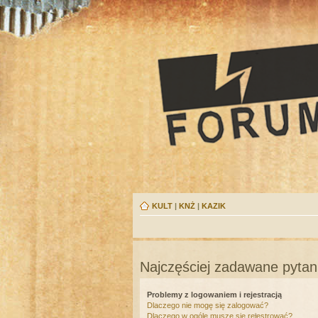
KULT
|
KNŻ
|
KAZIK
Najczęściej zadawane pytan
Problemy z logowaniem i rejestracją
Dlaczego nie mogę się zalogować?
Dlaczego w ogóle muszę się rejestrować?