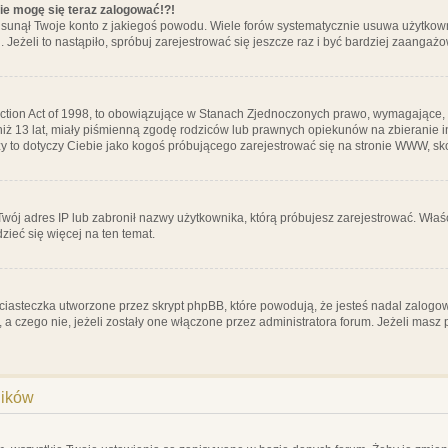
nie mogę się teraz zalogować!?!
sunął Twoje konto z jakiegoś powodu. Wiele forów systematycznie usuwa użytkownik
 Jeżeli to nastąpiło, spróbuj zarejestrować się jeszcze raz i być bardziej zaanga
ction Act of 1998, to obowiązujące w Stanach Zjednoczonych prawo, wymagające, 
 niż 13 lat, miały piśmienną zgodę rodziców lub prawnych opiekunów na zbieranie 
 czy to dotyczy Ciebie jako kogoś próbującego zarejestrować się na stronie WWW, sk
 Twój adres IP lub zabronił nazwy użytkownika, którą próbujesz zarejestrować. Właś
dzieć się więcej na ten temat.
ciasteczka utworzone przez skrypt phpBB, które powodują, że jesteś nadal zalogo
ś, a czego nie, jeżeli zostały one włączone przez administratora forum. Jeżeli mas
ników