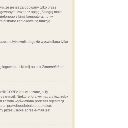
m, że jesteś zalogowany tylko przez
logowanym, zaznacz opcję „Zaloguj mnie
dzielonego z kimś komputera, np. w
dministrator zablokował tę funkcję.
 nazwa użytkownika będzie wyświetlana tylko
logowania i kliknij na link
Zapomniałem
Jeśli COPPA jest włączone, a Ty
res e-mail. Niektóre fora wymagają też, żeby
 została wyświetlona podczas rejestracji.
-maila, prawdopodobnie podałeś/aś
ny przez Ciebie adres e-mail jest