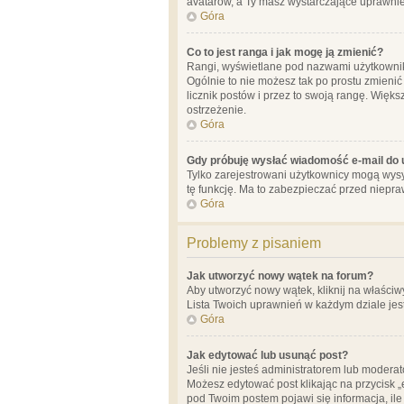
avatarów, a Ty masz wystarczające uprawnien
Góra
Co to jest ranga i jak mogę ją zmienić?
Rangi, wyświetlane pod nazwami użytkowników
Ogólnie to nie możesz tak po prostu zmienić
licznik postów i przez to swoją rangę. Więks
ostrzeżenie.
Góra
Gdy próbuję wysłać wiadomość e-mail do 
Tylko zarejestrowani użytkownicy mogą wysył
tę funkcję. Ma to zabezpieczać przed niep
Góra
Problemy z pisaniem
Jak utworzyć nowy wątek na forum?
Aby utworzyć nowy wątek, kliknij na właściw
Lista Twoich uprawnień w każdym dziale jes
Góra
Jak edytować lub usunąć post?
Jeśli nie jesteś administratorem lub moderat
Możesz edytować post klikając na przycisk „
pod Twoim postem pojawi się informacja, ile ra