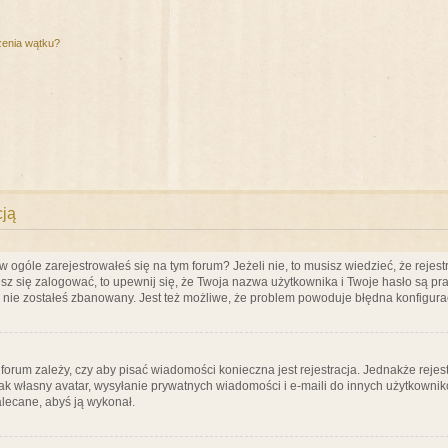
zenia wątku?
cją
ogóle zarejestrowałeś się na tym forum? Jeżeli nie, to musisz wiedzieć, że rejestr
esz się zalogować, to upewnij się, że Twoja nazwa użytkownika i Twoje hasło są praw
e nie zostałeś zbanowany. Jest też możliwe, że problem powoduje błędna konfigura
a forum zależy, czy aby pisać wiadomości konieczna jest rejestracja. Jednakże reje
jak własny avatar, wysyłanie prywatnych wiadomości i e-maili do innych użytkownik
zalecane, abyś ją wykonał.