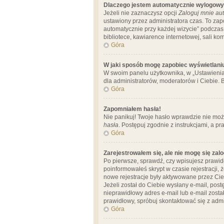
Dlaczego jestem automatycznie wylogow
Jeżeli nie zaznaczysz opcji
Zaloguj mnie aut
ustawiony przez administratora czas. To za
automatycznie przy każdej wizycie” podczas 
bibliotece, kawiarence internetowej, sali komp
Góra
W jaki sposób mogę zapobiec wyświetlani
W swoim panelu użytkownika, w „Ustawienia
dla administratorów, moderatorów i Ciebie. B
Góra
Zapomniałem hasła!
Nie panikuj! Twoje hasło wprawdzie nie moż
hasła
. Postępuj zgodnie z instrukcjami, a 
Góra
Zarejestrowałem się, ale nie mogę się zal
Po pierwsze, sprawdź, czy wpisujesz prawidł
poinformowałeś skrypt w czasie rejestracji, 
nowe rejestracje były aktywowane przez Cieb
Jeżeli został do Ciebie wysłany e-mail, pos
nieprawidłowy adres e-mail lub e-mail został
prawidłowy, spróbuj skontaktować się z admi
Góra