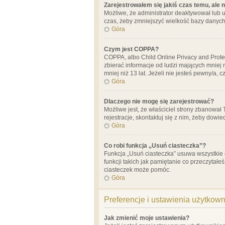
Zarejestrowałem się jakiś czas temu, ale 
Możliwe, że administrator deaktywował lub u
czas, żeby zmniejszyć wielkość bazy danych.
Góra
Czym jest COPPA?
COPPA, albo Child Online Privacy and Prote
zbierać informacje od ludzi mających mniej
mniej niż 13 lat. Jeżeli nie jesteś pewny/a,
Góra
Dlaczego nie mogę się zarejestrować?
Możliwe jest, że właściciel strony zbanował
rejestracje, skontaktuj się z nim, żeby dowie
Góra
Co robi funkcja „Usuń ciasteczka”?
Funkcja „Usuń ciasteczka” usuwa wszystkie 
funkcji takich jak pamiętanie co przeczytałe
ciasteczek może pomóc.
Góra
Preferencje i ustawienia użytkow
Jak zmienić moje ustawienia?