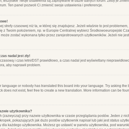
m, wszystkie Twoje ustawienia są zapisywane w bazie danych forum. Żeby je zmieni
orum. Ten panel pozwoli Ci zmienić swoje ustawienia i preferencje.
łowe!
j strefy czasowej niż ta, w której się znajdujesz. Jeżeli właśnie to jest probleme
się z Twoim położeniem, np. w Europie Centralnej wybierz Środkowoeuropejski C
, może zostać wykonana tylko przez zarejestrowanych użytkowników. Jeżeli nie jeste
zas nadal jest zły!
ę czasową i czas letni/DST prawidłowo, a czas nadal jest wyświetlany nieprawidłowo
ora, aby naprawił problem.
ur language or nobody has translated this board into your language. Try asking the bo
 does not exist, feel free to create a new translation. More information can be foun
nazwie użytkownika?
h (zazwyczaj) przy nazwie użytkownika w czasie przeglądania postów. Jeden z nic
ropek, pokazujących jak dużo postów użytkownik napisał lub jaki jest status użyt
alny dla każdego użytkownika. Możesz go ustawić w panelu użytkownika, pod warunki