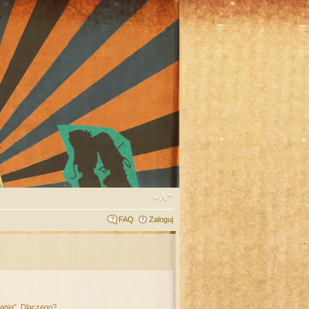
FAQ
Zaloguj
łania”. Dlaczego?