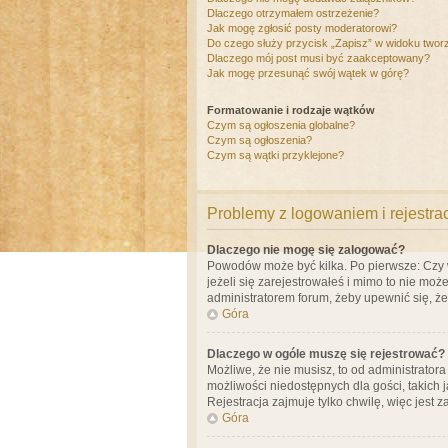
Dlaczego otrzymałem ostrzeżenie?
Jak mogę zgłosić posty moderatorowi?
Do czego służy przycisk „Zapisz” w widoku twor
Dlaczego mój post musi być zaakceptowany?
Jak mogę przesunąć swój wątek w górę?
Formatowanie i rodzaje wątków
Czym są ogłoszenia globalne?
Czym są ogłoszenia?
Czym są wątki przyklejone?
Problemy z logowaniem i rejestra
Dlaczego nie mogę się zalogować?
Powodów może być kilka. Po pierwsze: Czy w 
jeżeli się zarejestrowałeś i mimo to nie moż
administratorem forum, żeby upewnić się, ż
Góra
Dlaczego w ogóle muszę się rejestrować?
Możliwe, że nie musisz, to od administrator
możliwości niedostępnych dla gości, takich 
Rejestracja zajmuje tylko chwilę, więc jest 
Góra