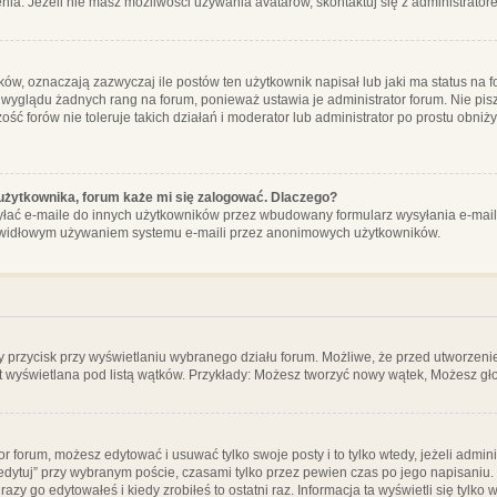
ia. Jeżeli nie masz możliwości używania avatarów, skontaktuj się z administrator
, oznaczają zazwyczaj ile postów ten użytkownik napisał lub jaki ma status na fo
 wyglądu żadnych rang na forum, ponieważ ustawia je administrator forum. Nie pisz
zość forów nie toleruje takich działań i moderator lub administrator po prostu obniż
użytkownika, forum każe mi się zalogować. Dlaczego?
ać e-maile do innych użytkowników przez wbudowany formularz wysyłania e-maili i t
rawidłowym używaniem systemu e-maili przez anonimowych użytkowników.
y przycisk przy wyświetlaniu wybranego działu forum. Możliwe, że przed utworzeni
t wyświetlana pod listą wątków. Przykłady: Możesz tworzyć nowy wątek, Możesz gło
or forum, możesz edytować i usuwać tylko swoje posty i to tylko wtedy, jeżeli admin
edytuj” przy wybranym poście, czasami tylko przez pewien czas po jego napisaniu. J
zy go edytowałeś i kiedy zrobiłeś to ostatni raz. Informacja ta wyświetli się tylko w