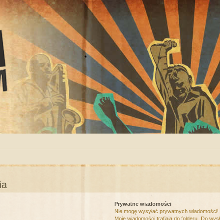
ia
Prywatne wiadomości
Nie mogę wysyłać prywatnych wiadomości!
Moje wiadomości trafiają do folderu „Do wys