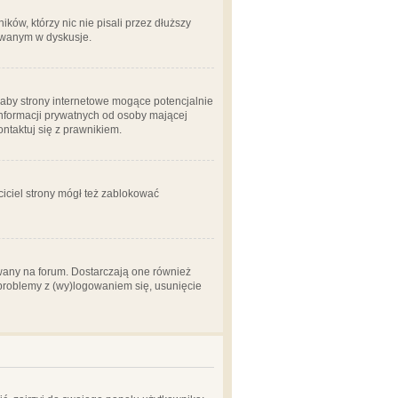
ów, którzy nic nie pisali przez dłuższy
żowanym w dyskusje.
aby strony internetowe mogące potencjalnie
informacji prywatnych od osoby mającej
ontaktuj się z prawnikiem.
ciciel strony mógł też zablokować
wany na forum. Dostarczają one również
z problemy z (wy)logowaniem się, usunięcie