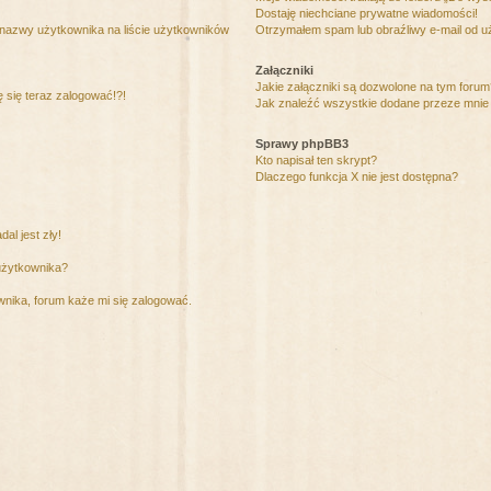
Dostaję niechciane prywatne wiadomości!
 nazwy użytkownika na liście użytkowników
Otrzymałem spam lub obraźliwy e-mail od u
Załączniki
Jakie załączniki są dozwolone na tym foru
ę się teraz zalogować!?!
Jak znaleźć wszystkie dodane przeze mnie 
Sprawy phpBB3
Kto napisał ten skrypt?
Dlaczego funkcja X nie jest dostępna?
al jest zły!
użytkownika?
nika, forum każe mi się zalogować.