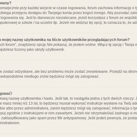
ywany?
omatycznie przy każdej wizycie
w czasie logowania, forum zachowa informację o ty
pobiega przejęciu dostępu do Twojego konta przez kogoś innego. Aby pozostać za
logowania się. Jest to stanowczo niezalecane, jeżeli korzystasz z forum ze współ
uterowej w szkole / na uczelni itp. Jeżeli nie widzisz tej opcji, to oznacza to, że a
u mojej nazwy użytkownika na liście użytkowników przeglądających forum?
ch forum”, znajdziesz opcję
Nie pokazuj, że jestem online
. Włącz tę opcję i Twoja
ędziesz liczony jako ukryty użytkownik.
e zostać odzyskane, ale bez problemu może zostać zresetowane. Przejdź na stronę 
prawdopodobnie niedługo znów będziesz mógł się zalogować.
ogować!
ową nazwę użytkownika i hasło. Jeśli tak, to nastąpiła jedna z tych dwóch rzeczy: 
że masz mniej niż 13 lat, to będziesz musiał wykonać instrukcje wysłane na Twój ad
ie albo przez administratora, zanim będziesz mógł się zalogować; informacja o tym
tępuj zgodnie z instrukcjami w nim zawartymi. Jeżeli nie otrzymałeś/aś żadnego e
 zaklasyfikowany jako spam przez filtr antyspamowy. Jeśli jesteś pewny/a, że poda
nistratorem.