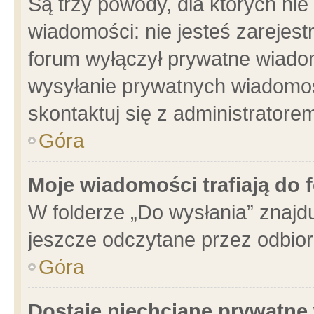
Są trzy powody, dla których n
wiadomości: nie jesteś zarejest
forum wyłączył prywatne wiadom
wysyłanie prywatnych wiadomości
skontaktuj się z administratore
Góra
Moje wiadomości trafiają do 
W folderze „Do wysłania” znajdu
jeszcze odczytane przez odbior
Góra
Dostaję niechciane prywatne