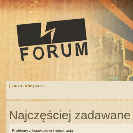
KULT
|
KNŻ
|
KAZIK
Najczęściej zadawane 
Problemy z logowaniem i rejestracją