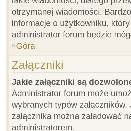
takie wiadomości, dlatego prze
otrzymanej wiadomości. Bardzo
informacje o użytkowniku, któ
administrator forum będzie móg
Góra
Załączniki
Jakie załączniki są dozwolo
Administrator forum może umoż
wybranych typów załączników. J
załącznika można załadować na 
administratorem.