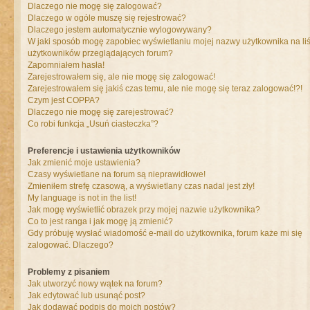
Dlaczego nie mogę się zalogować?
Dlaczego w ogóle muszę się rejestrować?
Dlaczego jestem automatycznie wylogowywany?
W jaki sposób mogę zapobiec wyświetlaniu mojej nazwy użytkownika na liś
użytkowników przeglądających forum?
Zapomniałem hasła!
Zarejestrowałem się, ale nie mogę się zalogować!
Zarejestrowałem się jakiś czas temu, ale nie mogę się teraz zalogować!?!
Czym jest COPPA?
Dlaczego nie mogę się zarejestrować?
Co robi funkcja „Usuń ciasteczka”?
Preferencje i ustawienia użytkowników
Jak zmienić moje ustawienia?
Czasy wyświetlane na forum są nieprawidłowe!
Zmieniłem strefę czasową, a wyświetlany czas nadal jest zły!
My language is not in the list!
Jak mogę wyświetlić obrazek przy mojej nazwie użytkownika?
Co to jest ranga i jak mogę ją zmienić?
Gdy próbuję wysłać wiadomość e-mail do użytkownika, forum każe mi się
zalogować. Dlaczego?
Problemy z pisaniem
Jak utworzyć nowy wątek na forum?
Jak edytować lub usunąć post?
Jak dodawać podpis do moich postów?