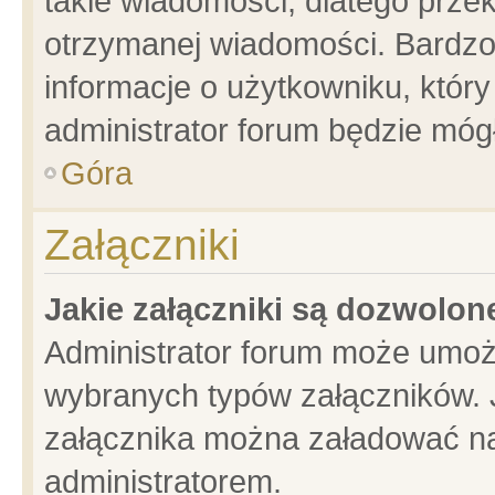
takie wiadomości, dlatego prze
otrzymanej wiadomości. Bardzo
informacje o użytkowniku, któ
administrator forum będzie móg
Góra
Załączniki
Jakie załączniki są dozwolo
Administrator forum może umoż
wybranych typów załączników. J
załącznika można załadować na 
administratorem.