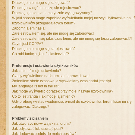
Dlaczego nie mogę się zalogować?
Dlaczego w ogóle muszę się rejestrować?
Dlaczego jestem automatycznie wylogowywany?
W jaki sposób mogę zapobiec wyświetlaniu mojej nazwy użytkownika na liś
użytkowników przeglądających forum?
Zapomniałem hasła!
Zarejestrowałem się, ale nie mogę się zalogować!
Zarejestrowałem się jakiś czas temu, ale nie mogę się teraz zalogować!?!
Czym jest COPPA?
Dlaczego nie mogę się zarejestrować?
Co robi funkcja „Usuń ciasteczka”?
Preferencje i ustawienia użytkowników
Jak zmienić moje ustawienia?
Czasy wyświetlane na forum są nieprawidłowe!
Zmieniłem strefę czasową, a wyświetlany czas nadal jest zły!
My language is not in the list!
Jak mogę wyświetlić obrazek przy mojej nazwie użytkownika?
Co to jest ranga i jak mogę ją zmienić?
Gdy próbuję wysłać wiadomość e-mail do użytkownika, forum każe mi się
zalogować. Dlaczego?
Problemy z pisaniem
Jak utworzyć nowy wątek na forum?
Jak edytować lub usunąć post?
Jak dodawać podpis do moich postów?