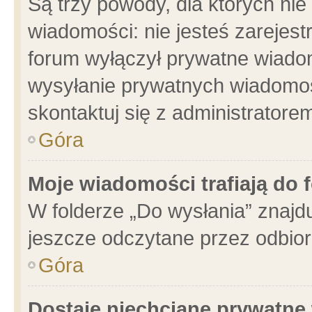
Są trzy powody, dla których n
wiadomości: nie jesteś zarejest
forum wyłączył prywatne wiadom
wysyłanie prywatnych wiadomości
skontaktuj się z administratore
Góra
Moje wiadomości trafiają do 
W folderze „Do wysłania” znajdu
jeszcze odczytane przez odbior
Góra
Dostaję niechciane prywatne