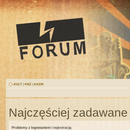
KULT
|
KNŻ
|
KAZIK
Najczęściej zadawane 
Problemy z logowaniem i rejestracją