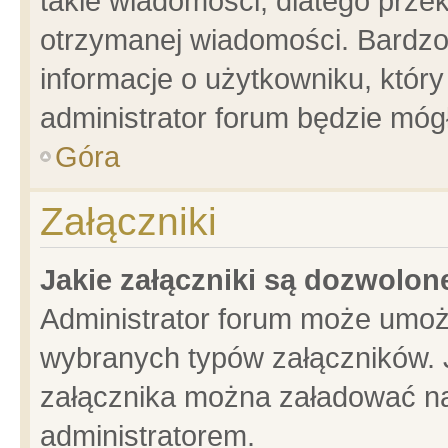
takie wiadomości, dlatego prze
otrzymanej wiadomości. Bardzo
informacje o użytkowniku, któ
administrator forum będzie móg
Góra
Załączniki
Jakie załączniki są dozwolo
Administrator forum może umoż
wybranych typów załączników. J
załącznika można załadować na 
administratorem.