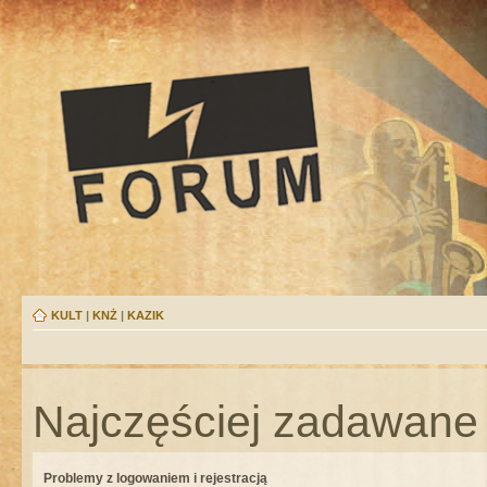
KULT
|
KNŻ
|
KAZIK
Najczęściej zadawane 
Problemy z logowaniem i rejestracją