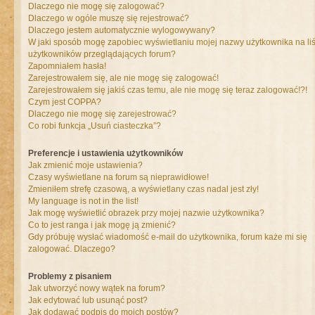
Dlaczego nie mogę się zalogować?
Dlaczego w ogóle muszę się rejestrować?
Dlaczego jestem automatycznie wylogowywany?
W jaki sposób mogę zapobiec wyświetlaniu mojej nazwy użytkownika na liś
użytkowników przeglądających forum?
Zapomniałem hasła!
Zarejestrowałem się, ale nie mogę się zalogować!
Zarejestrowałem się jakiś czas temu, ale nie mogę się teraz zalogować!?!
Czym jest COPPA?
Dlaczego nie mogę się zarejestrować?
Co robi funkcja „Usuń ciasteczka”?
Preferencje i ustawienia użytkowników
Jak zmienić moje ustawienia?
Czasy wyświetlane na forum są nieprawidłowe!
Zmieniłem strefę czasową, a wyświetlany czas nadal jest zły!
My language is not in the list!
Jak mogę wyświetlić obrazek przy mojej nazwie użytkownika?
Co to jest ranga i jak mogę ją zmienić?
Gdy próbuję wysłać wiadomość e-mail do użytkownika, forum każe mi się
zalogować. Dlaczego?
Problemy z pisaniem
Jak utworzyć nowy wątek na forum?
Jak edytować lub usunąć post?
Jak dodawać podpis do moich postów?