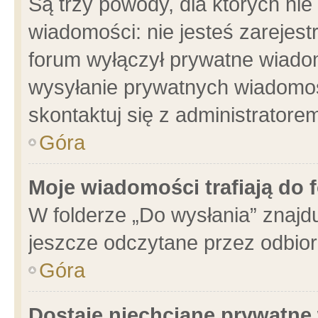
Są trzy powody, dla których n
wiadomości: nie jesteś zarejest
forum wyłączył prywatne wiadom
wysyłanie prywatnych wiadomości
skontaktuj się z administratore
Góra
Moje wiadomości trafiają do 
W folderze „Do wysłania” znajdu
jeszcze odczytane przez odbior
Góra
Dostaję niechciane prywatne