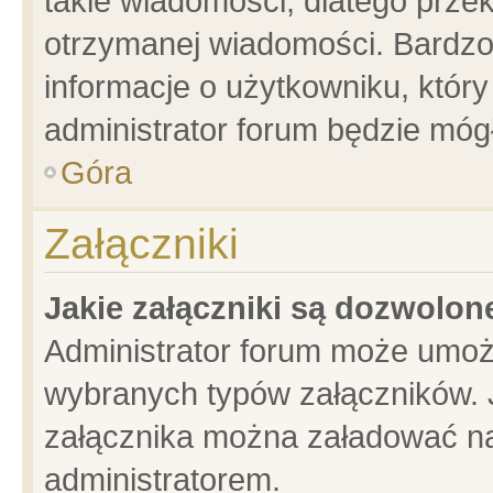
takie wiadomości, dlatego prze
otrzymanej wiadomości. Bardzo
informacje o użytkowniku, któ
administrator forum będzie móg
Góra
Załączniki
Jakie załączniki są dozwolo
Administrator forum może umoż
wybranych typów załączników. J
załącznika można załadować na 
administratorem.