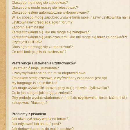
Dlaczego nie mogę się zalogować?
Dlaczego w ogóle muszę się rejestrować?
Dlaczego jestem automatycznie wylogowywany?
W jaki sposób mogę zapobiec wyświetlaniu mojej nazwy użytkownika na liś
użytkowników przeglądających forum?
Zapomniałem hasła!
Zarejestrowałem się, ale nie mogę się zalogować!
Zarejestrowałem się jakiś czas temu, ale nie mogę się teraz zalogować!?!
Czym jest COPPA?
Dlaczego nie mogę się zarejestrować?
Co robi funkcja „Usuń ciasteczka”?
Preferencje i ustawienia użytkowników
Jak zmienić moje ustawienia?
Czasy wyświetlane na forum są nieprawidłowe!
Zmieniłem strefę czasową, a wyświetlany czas nadal jest zły!
My language is not in the list!
Jak mogę wyświetlić obrazek przy mojej nazwie użytkownika?
Co to jest ranga i jak mogę ją zmienić?
Gdy próbuję wysłać wiadomość e-mail do użytkownika, forum każe mi się
zalogować. Dlaczego?
Problemy z pisaniem
Jak utworzyć nowy wątek na forum?
Jak edytować lub usunąć post?
Jak dodawać podpis do moich postów?