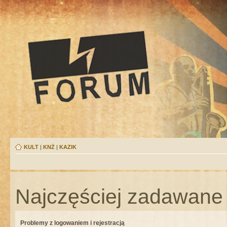
KULT
|
KNŻ
|
KAZIK
Najczęściej zadawane 
Problemy z logowaniem i rejestracją