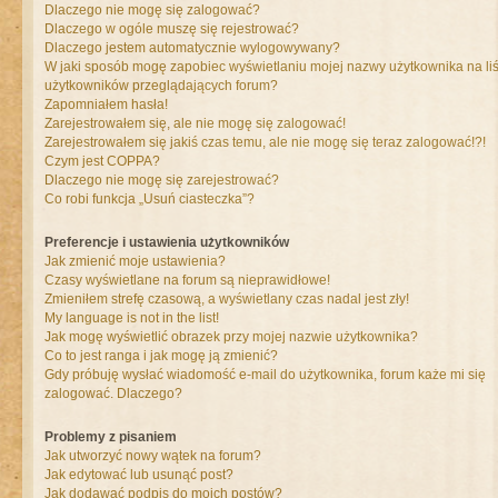
Dlaczego nie mogę się zalogować?
Dlaczego w ogóle muszę się rejestrować?
Dlaczego jestem automatycznie wylogowywany?
W jaki sposób mogę zapobiec wyświetlaniu mojej nazwy użytkownika na liś
użytkowników przeglądających forum?
Zapomniałem hasła!
Zarejestrowałem się, ale nie mogę się zalogować!
Zarejestrowałem się jakiś czas temu, ale nie mogę się teraz zalogować!?!
Czym jest COPPA?
Dlaczego nie mogę się zarejestrować?
Co robi funkcja „Usuń ciasteczka”?
Preferencje i ustawienia użytkowników
Jak zmienić moje ustawienia?
Czasy wyświetlane na forum są nieprawidłowe!
Zmieniłem strefę czasową, a wyświetlany czas nadal jest zły!
My language is not in the list!
Jak mogę wyświetlić obrazek przy mojej nazwie użytkownika?
Co to jest ranga i jak mogę ją zmienić?
Gdy próbuję wysłać wiadomość e-mail do użytkownika, forum każe mi się
zalogować. Dlaczego?
Problemy z pisaniem
Jak utworzyć nowy wątek na forum?
Jak edytować lub usunąć post?
Jak dodawać podpis do moich postów?