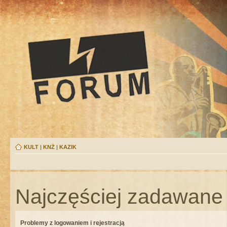
KULT
|
KNŻ
|
KAZIK
Najczęściej zadawane 
Problemy z logowaniem i rejestracją