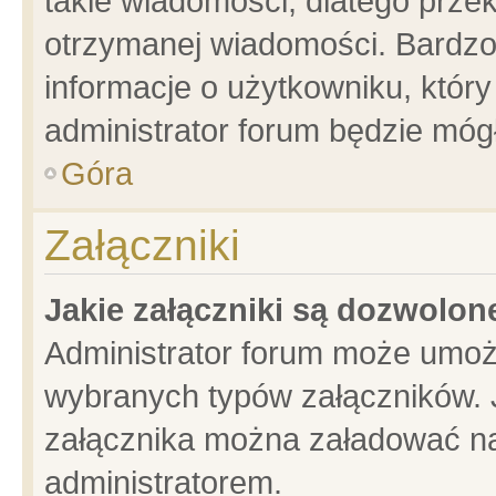
takie wiadomości, dlatego prze
otrzymanej wiadomości. Bardzo
informacje o użytkowniku, któ
administrator forum będzie móg
Góra
Załączniki
Jakie załączniki są dozwolo
Administrator forum może umoż
wybranych typów załączników. J
załącznika można załadować na 
administratorem.