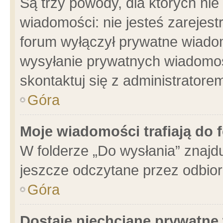
Są trzy powody, dla których n
wiadomości: nie jesteś zarejest
forum wyłączył prywatne wiadom
wysyłanie prywatnych wiadomości
skontaktuj się z administratore
Góra
Moje wiadomości trafiają do 
W folderze „Do wysłania” znajdu
jeszcze odczytane przez odbior
Góra
Dostaję niechciane prywatne