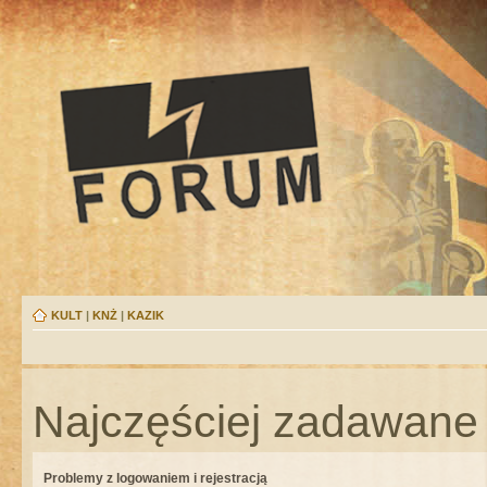
KULT
|
KNŻ
|
KAZIK
Najczęściej zadawane 
Problemy z logowaniem i rejestracją