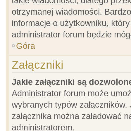
takie wiadomości, dlatego prze
otrzymanej wiadomości. Bardzo
informacje o użytkowniku, któ
administrator forum będzie móg
Góra
Załączniki
Jakie załączniki są dozwolo
Administrator forum może umoż
wybranych typów załączników. J
załącznika można załadować na 
administratorem.