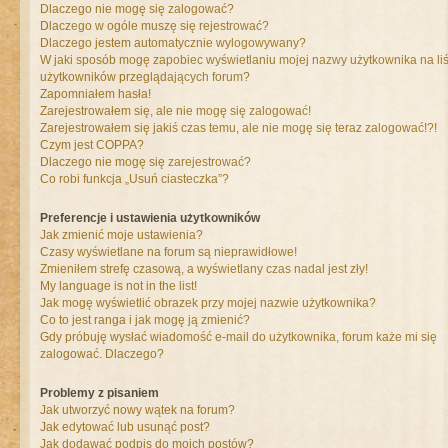
Dlaczego nie mogę się zalogować?
Dlaczego w ogóle muszę się rejestrować?
Dlaczego jestem automatycznie wylogowywany?
W jaki sposób mogę zapobiec wyświetlaniu mojej nazwy użytkownika na liś
użytkowników przeglądających forum?
Zapomniałem hasła!
Zarejestrowałem się, ale nie mogę się zalogować!
Zarejestrowałem się jakiś czas temu, ale nie mogę się teraz zalogować!?!
Czym jest COPPA?
Dlaczego nie mogę się zarejestrować?
Co robi funkcja „Usuń ciasteczka”?
Preferencje i ustawienia użytkowników
Jak zmienić moje ustawienia?
Czasy wyświetlane na forum są nieprawidłowe!
Zmieniłem strefę czasową, a wyświetlany czas nadal jest zły!
My language is not in the list!
Jak mogę wyświetlić obrazek przy mojej nazwie użytkownika?
Co to jest ranga i jak mogę ją zmienić?
Gdy próbuję wysłać wiadomość e-mail do użytkownika, forum każe mi się
zalogować. Dlaczego?
Problemy z pisaniem
Jak utworzyć nowy wątek na forum?
Jak edytować lub usunąć post?
Jak dodawać podpis do moich postów?