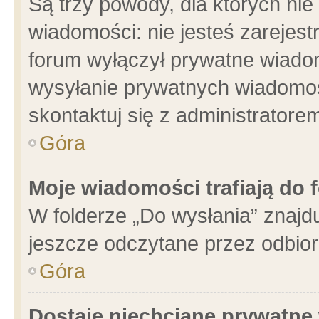
Są trzy powody, dla których n
wiadomości: nie jesteś zarejest
forum wyłączył prywatne wiadom
wysyłanie prywatnych wiadomości
skontaktuj się z administratore
Góra
Moje wiadomości trafiają do 
W folderze „Do wysłania” znajdu
jeszcze odczytane przez odbior
Góra
Dostaję niechciane prywatne