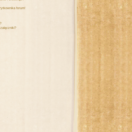
żytkownika forum!
m?
załączniki?