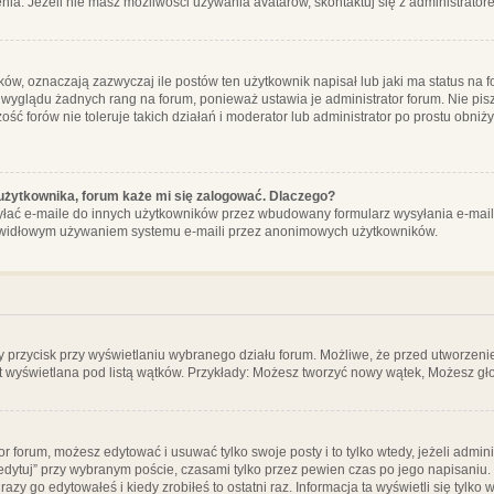
ia. Jeżeli nie masz możliwości używania avatarów, skontaktuj się z administrator
, oznaczają zazwyczaj ile postów ten użytkownik napisał lub jaki ma status na fo
 wyglądu żadnych rang na forum, ponieważ ustawia je administrator forum. Nie pisz
zość forów nie toleruje takich działań i moderator lub administrator po prostu obniż
użytkownika, forum każe mi się zalogować. Dlaczego?
ać e-maile do innych użytkowników przez wbudowany formularz wysyłania e-maili i t
rawidłowym używaniem systemu e-maili przez anonimowych użytkowników.
y przycisk przy wyświetlaniu wybranego działu forum. Możliwe, że przed utworzeni
t wyświetlana pod listą wątków. Przykłady: Możesz tworzyć nowy wątek, Możesz gło
or forum, możesz edytować i usuwać tylko swoje posty i to tylko wtedy, jeżeli admin
edytuj” przy wybranym poście, czasami tylko przez pewien czas po jego napisaniu. J
zy go edytowałeś i kiedy zrobiłeś to ostatni raz. Informacja ta wyświetli się tylko w