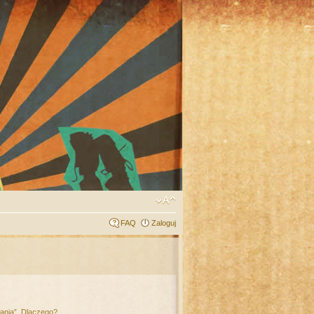
FAQ
Zaloguj
łania”. Dlaczego?