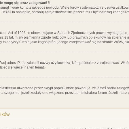
nie mogę się teraz zalogować!?!
sunął Twoje konto z jakiegoś powodu. Wiele forów systematycznie usuwa użytkownik
 Jeżeli to nastąpiło, spróbuj zarejestrować się jeszcze raz i być bardziej zaanga
ction Act of 1998, to obowiązujące w Stanach Zjednoczonych prawo, wymagające, 
 niż 13 lat, miały piśmienną zgodę rodziców lub prawnych opiekunów na zbieranie 
 czy to dotyczy Ciebie jako kogoś próbującego zarejestrować się na stronie WWW, sk
 Twój adres IP lub zabronił nazwy użytkownika, którą próbujesz zarejestrować. Właś
dzieć się więcej na ten temat.
ciasteczka utworzone przez skrypt phpBB, które powodują, że jesteś nadal zalogo
ś, a czego nie, jeżeli zostały one włączone przez administratora forum. Jeżeli mas
ników