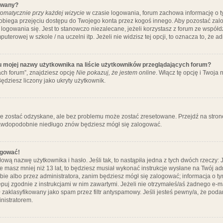
ywany?
omatycznie przy każdej wizycie
w czasie logowania, forum zachowa informację o ty
pobiega przejęciu dostępu do Twojego konta przez kogoś innego. Aby pozostać za
logowania się. Jest to stanowczo niezalecane, jeżeli korzystasz z forum ze współ
uterowej w szkole / na uczelni itp. Jeżeli nie widzisz tej opcji, to oznacza to, że a
u mojej nazwy użytkownika na liście użytkowników przeglądających forum?
ch forum”, znajdziesz opcję
Nie pokazuj, że jestem online
. Włącz tę opcję i Twoja
ędziesz liczony jako ukryty użytkownik.
e zostać odzyskane, ale bez problemu może zostać zresetowane. Przejdź na stronę 
prawdopodobnie niedługo znów będziesz mógł się zalogować.
ogować!
ową nazwę użytkownika i hasło. Jeśli tak, to nastąpiła jedna z tych dwóch rzeczy: 
że masz mniej niż 13 lat, to będziesz musiał wykonać instrukcje wysłane na Twój ad
ie albo przez administratora, zanim będziesz mógł się zalogować; informacja o tym
tępuj zgodnie z instrukcjami w nim zawartymi. Jeżeli nie otrzymałeś/aś żadnego e
 zaklasyfikowany jako spam przez filtr antyspamowy. Jeśli jesteś pewny/a, że poda
nistratorem.