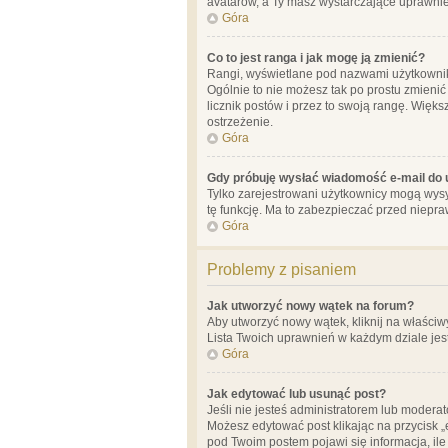
avatarów, a Ty masz wystarczające uprawnien
Góra
Co to jest ranga i jak mogę ją zmienić?
Rangi, wyświetlane pod nazwami użytkowników
Ogólnie to nie możesz tak po prostu zmienić
licznik postów i przez to swoją rangę. Więks
ostrzeżenie.
Góra
Gdy próbuję wysłać wiadomość e-mail do 
Tylko zarejestrowani użytkownicy mogą wysył
tę funkcję. Ma to zabezpieczać przed niep
Góra
Problemy z pisaniem
Jak utworzyć nowy wątek na forum?
Aby utworzyć nowy wątek, kliknij na właściw
Lista Twoich uprawnień w każdym dziale jes
Góra
Jak edytować lub usunąć post?
Jeśli nie jesteś administratorem lub moderat
Możesz edytować post klikając na przycisk „
pod Twoim postem pojawi się informacja, ile ra