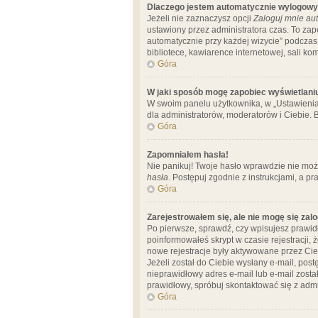
Dlaczego jestem automatycznie wylogow
Jeżeli nie zaznaczysz opcji
Zaloguj mnie aut
ustawiony przez administratora czas. To za
automatycznie przy każdej wizycie” podczas 
bibliotece, kawiarence internetowej, sali komp
Góra
W jaki sposób mogę zapobiec wyświetlani
W swoim panelu użytkownika, w „Ustawienia
dla administratorów, moderatorów i Ciebie. B
Góra
Zapomniałem hasła!
Nie panikuj! Twoje hasło wprawdzie nie moż
hasła
. Postępuj zgodnie z instrukcjami, a 
Góra
Zarejestrowałem się, ale nie mogę się zal
Po pierwsze, sprawdź, czy wpisujesz prawidł
poinformowałeś skrypt w czasie rejestracji, 
nowe rejestracje były aktywowane przez Cieb
Jeżeli został do Ciebie wysłany e-mail, pos
nieprawidłowy adres e-mail lub e-mail został
prawidłowy, spróbuj skontaktować się z admi
Góra