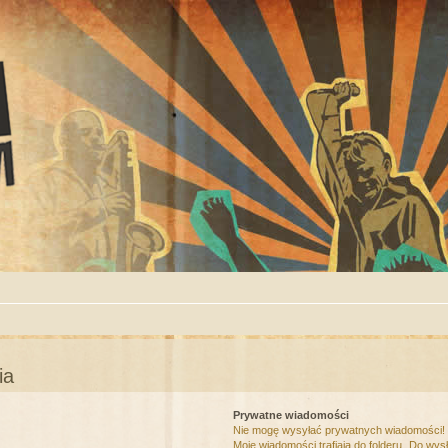
ia
Prywatne wiadomości
Nie mogę wysyłać prywatnych wiadomości!
Moje wiadomości trafiają do folderu „Do wys