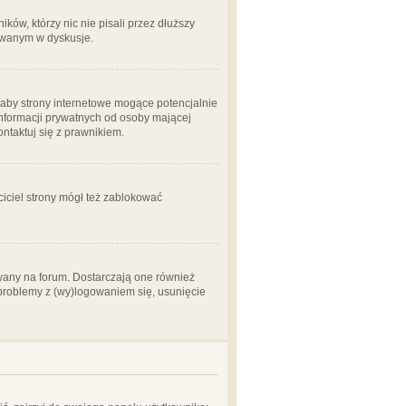
ów, którzy nic nie pisali przez dłuższy
żowanym w dyskusje.
aby strony internetowe mogące potencjalnie
informacji prywatnych od osoby mającej
ontaktuj się z prawnikiem.
ciciel strony mógł też zablokować
wany na forum. Dostarczają one również
z problemy z (wy)logowaniem się, usunięcie