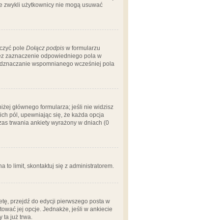
 że zwykli użytkownicy nie mogą usuwać
aczyć pole
Dołącz podpis
w formularzu
zez zaznaczenie odpowiedniego pola w
 odznaczanie wspomnianego wcześniej pola
iżej głównego formularza; jeśli nie widzisz
ich pól, upewniając się, że każda opcja
czas trwania ankiety wyrażony w dniach (0
a to limit, skontaktuj się z administratorem.
tę, przejdź do edycji pierwszego posta w
tować jej opcje. Jednakże, jeśli w ankiecie
ta już trwa.