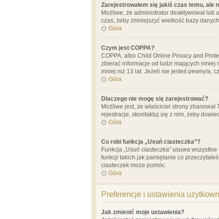
Zarejestrowałem się jakiś czas temu, ale 
Możliwe, że administrator deaktywował lub u
czas, żeby zmniejszyć wielkość bazy danych.
Góra
Czym jest COPPA?
COPPA, albo Child Online Privacy and Prote
zbierać informacje od ludzi mających mniej
mniej niż 13 lat. Jeżeli nie jesteś pewny/a,
Góra
Dlaczego nie mogę się zarejestrować?
Możliwe jest, że właściciel strony zbanował
rejestracje, skontaktuj się z nim, żeby dowie
Góra
Co robi funkcja „Usuń ciasteczka”?
Funkcja „Usuń ciasteczka” usuwa wszystkie 
funkcji takich jak pamiętanie co przeczytałe
ciasteczek może pomóc.
Góra
Preferencje i ustawienia użytkow
Jak zmienić moje ustawienia?