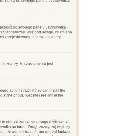
ć, zajrzyj do swojego panelu użytkownika;
m, przejdź do swojego panelu użytkownika i
zas Standardowy. Weź pod uwagę, że zmiana
ś zarejestrowany, to teraz jest dobry
, to znaczy, że czas serwera jest
ard administrator if they can install the
d at the phpBB website (see link at the
h to obrazki związane z rangą użytkownika,
kownika na forum. Drugi, zazwyczaj większy
em, że administrator forum włączył funkcje