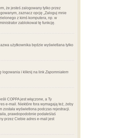
m, że jesteś zalogowany tylko przez
logowanym, zaznacz opcję „Zaloguj mnie
dzielonego z kimś komputera, np. w
dministrator zablokował tę funkcję.
 nazwa użytkownika będzie wyświetlana tylko
logowania i kliknij na link
Zapomniałem
Jeśli COPPA jest włączone, a Ty
res e-mail. Niektóre fora wymagają też, żeby
 została wyświetlona podczas rejestracji.
-maila, prawdopodobnie podałeś/aś
ny przez Ciebie adres e-mail jest