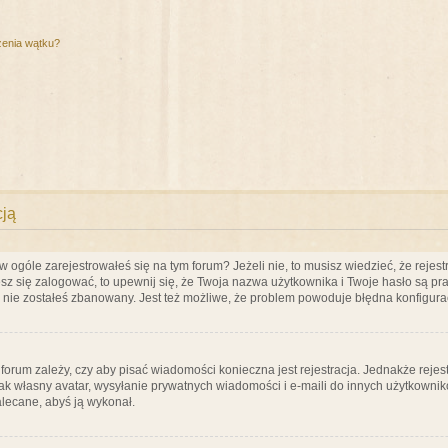
zenia wątku?
cją
ogóle zarejestrowałeś się na tym forum? Jeżeli nie, to musisz wiedzieć, że rejestr
esz się zalogować, to upewnij się, że Twoja nazwa użytkownika i Twoje hasło są praw
e nie zostałeś zbanowany. Jest też możliwe, że problem powoduje błędna konfigura
a forum zależy, czy aby pisać wiadomości konieczna jest rejestracja. Jednakże reje
jak własny avatar, wysyłanie prywatnych wiadomości i e-maili do innych użytkownik
zalecane, abyś ją wykonał.