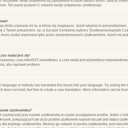
m, wszystkie Twoje ustawienia są zapisywane w bazie danych forum. Żeby je zmieni
orum. Ten panel pozwoli Ci zmienić swoje ustawienia i preferencje.
łowe!
j strefy czasowej niż ta, w której się znajdujesz. Jeżeli właśnie to jest probleme
się z Twoim położeniem, np. w Europie Centralnej wybierz Środkowoeuropejski C
, może zostać wykonana tylko przez zarejestrowanych użytkowników. Jeżeli nie jeste
zas nadal jest zły!
ę czasową i czas letni/DST prawidłowo, a czas nadal jest wyświetlany nieprawidłowo
ora, aby naprawił problem.
ur language or nobody has translated this board into your language. Try asking the bo
 does not exist, feel free to create a new translation. More information can be foun
nazwie użytkownika?
h (zazwyczaj) przy nazwie użytkownika w czasie przeglądania postów. Jeden z nic
ropek, pokazujących jak dużo postów użytkownik napisał lub jaki jest status użyt
alny dla każdego użytkownika. Możesz go ustawić w panelu użytkownika, pod warunki