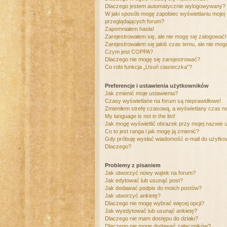
Dlaczego jestem automatycznie wylogowywany?
W jaki sposób mogę zapobiec wyświetlaniu mojej
przeglądających forum?
Zapomniałem hasła!
Zarejestrowałem się, ale nie mogę się zalogować!
Zarejestrowałem się jakiś czas temu, ale nie mog
Czym jest COPPA?
Dlaczego nie mogę się zarejestrować?
Co robi funkcja „Usuń ciasteczka”?
Preferencje i ustawienia użytkowników
Jak zmienić moje ustawienia?
Czasy wyświetlane na forum są nieprawidłowe!
Zmieniłem strefę czasową, a wyświetlany czas nad
My language is not in the list!
Jak mogę wyświetlić obrazek przy mojej nazwie 
Co to jest ranga i jak mogę ją zmienić?
Gdy próbuję wysłać wiadomość e-mail do użytkow
Dlaczego?
Problemy z pisaniem
Jak utworzyć nowy wątek na forum?
Jak edytować lub usunąć post?
Jak dodawać podpis do moich postów?
Jak utworzyć ankietę?
Dlaczego nie mogę wybrać więcej opcji?
Jak wyedytować lub usunąć ankietę?
Dlaczego nie mam dostępu do działu?
Dlaczego nie mogę dodawać załączników?