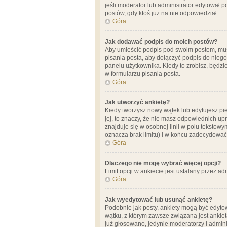
jeśli moderator lub administrator edytował 
postów, gdy ktoś już na nie odpowiedział.
Góra
Jak dodawać podpis do moich postów?
Aby umieścić podpis pod swoim postem, mus
pisania posta, aby dołączyć podpis do nie
panelu użytkownika. Kiedy to zrobisz, będ
w formularzu pisania posta.
Góra
Jak utworzyć ankietę?
Kiedy tworzysz nowy wątek lub edytujesz pier
jej, to znaczy, że nie masz odpowiednich up
znajduje się w osobnej linii w polu tekstow
oznacza brak limitu) i w końcu zadecydować
Góra
Dlaczego nie mogę wybrać więcej opcji?
Limit opcji w ankiecie jest ustalany przez ad
Góra
Jak wyedytować lub usunąć ankietę?
Podobnie jak posty, ankiety mogą być edytow
wątku, z którym zawsze związana jest ankieta
już głosowano, jedynie moderatorzy i admini