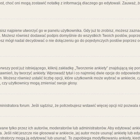
post, choć oni mogą zostawić notatkę z informacją dlaczego go edytowali. Zauważ,
isz najpierw utworzyć go w panelu użytkownika. Gdy już to zrobisz, możesz zazn
go. Możesz również dodawać podpis domyślnie do wszystkich Twoich postów, popr
ziesz mógł nadal decydować o nie dołączeniu go do pojedynczych postów poprzez
wszy post już istniejącego, kliknij zakładkę „Tworzenie ankiety” znajdującą się pon
rawnień, by tworzyć ankiety. Wprowadź tytuł i co najmniej dwie opcje do odpowiedn
ym. Możesz również ustalić liczbę opcji, które użytkownik może wybrać w ankiecie, 
, czy użytkownicy mogą zmieniać swoje głosy.
ministratora forum. Jeśli sądzisz, że potrzebujesz wstawić więcej opcji niż pozwala n
ane tylko przez ich autorów, moderatorów lub administratorów. Aby edytować ankie
. Jeśli nikt jeszcze nie głosował w ankiecie, jej autor może usunąć ankietę lub edy
stratorzy mogą ją edytować lub usunąć. To zapobiega modyfikowaniu ankiety, kiedy 