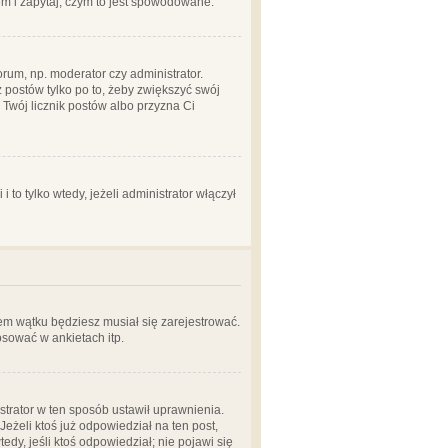
em i zapytaj, czym to jest spowodowane.
rum, np. moderator czy administrator.
 postów tylko po to, żeby zwiększyć swój
y Twój licznik postów albo przyzna Ci
o tylko wtedy, jeżeli administrator włączył
em wątku będziesz musiał się zarejestrować.
sować w ankietach itp.
istrator w ten sposób ustawił uprawnienia.
eżeli ktoś już odpowiedział na ten post,
tedy, jeśli ktoś odpowiedział; nie pojawi się