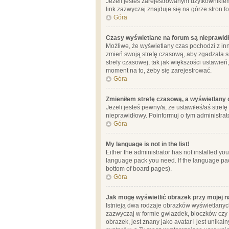
Jeżeli jesteś zarejestrowanym użytkownikie
link zazwyczaj znajduje się na górze stron f
Góra
Czasy wyświetlane na forum są nieprawid
Możliwe, że wyświetlany czas pochodzi z inne
zmień swoją strefę czasową, aby zgadzała 
strefy czasowej, tak jak większości ustawień
moment na to, żeby się zarejestrować.
Góra
Zmieniłem strefę czasową, a wyświetlany c
Jeżeli jesteś pewny/a, że ustawiłeś/aś stref
nieprawidłowy. Poinformuj o tym administrat
Góra
My language is not in the list!
Either the administrator has not installed yo
language pack you need. If the language pack
bottom of board pages).
Góra
Jak mogę wyświetlić obrazek przy mojej 
Istnieją dwa rodzaje obrazków wyświetlanyc
zazwyczaj w formie gwiazdek, bloczków czy k
obrazek, jest znany jako avatar i jest unik