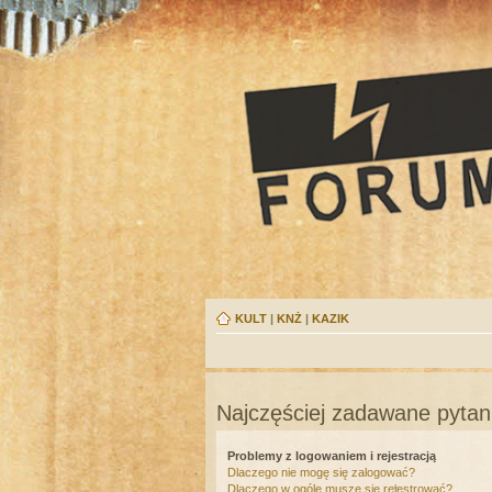
KULT
|
KNŻ
|
KAZIK
Najczęściej zadawane pytan
Problemy z logowaniem i rejestracją
Dlaczego nie mogę się zalogować?
Dlaczego w ogóle muszę się rejestrować?