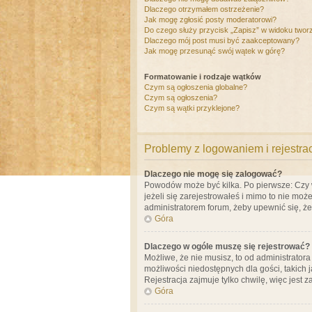
Dlaczego otrzymałem ostrzeżenie?
Jak mogę zgłosić posty moderatorowi?
Do czego służy przycisk „Zapisz” w widoku twor
Dlaczego mój post musi być zaakceptowany?
Jak mogę przesunąć swój wątek w górę?
Formatowanie i rodzaje wątków
Czym są ogłoszenia globalne?
Czym są ogłoszenia?
Czym są wątki przyklejone?
Problemy z logowaniem i rejestra
Dlaczego nie mogę się zalogować?
Powodów może być kilka. Po pierwsze: Czy w 
jeżeli się zarejestrowałeś i mimo to nie moż
administratorem forum, żeby upewnić się, ż
Góra
Dlaczego w ogóle muszę się rejestrować?
Możliwe, że nie musisz, to od administrator
możliwości niedostępnych dla gości, takich 
Rejestracja zajmuje tylko chwilę, więc jest 
Góra