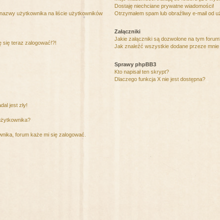
Dostaję niechciane prywatne wiadomości!
 nazwy użytkownika na liście użytkowników
Otrzymałem spam lub obraźliwy e-mail od u
Załączniki
Jakie załączniki są dozwolone na tym foru
ę się teraz zalogować!?!
Jak znaleźć wszystkie dodane przeze mnie 
Sprawy phpBB3
Kto napisał ten skrypt?
Dlaczego funkcja X nie jest dostępna?
al jest zły!
użytkownika?
nika, forum każe mi się zalogować.