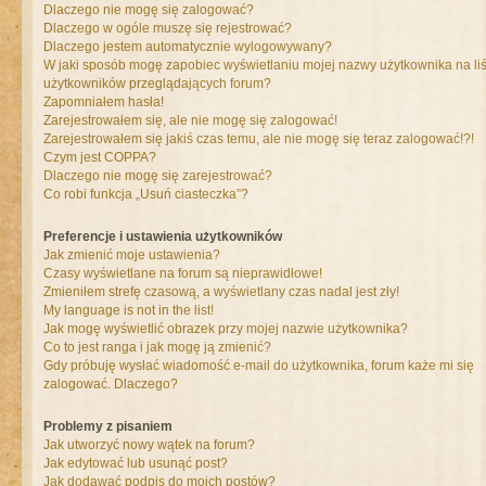
Dlaczego nie mogę się zalogować?
Dlaczego w ogóle muszę się rejestrować?
Dlaczego jestem automatycznie wylogowywany?
W jaki sposób mogę zapobiec wyświetlaniu mojej nazwy użytkownika na liś
użytkowników przeglądających forum?
Zapomniałem hasła!
Zarejestrowałem się, ale nie mogę się zalogować!
Zarejestrowałem się jakiś czas temu, ale nie mogę się teraz zalogować!?!
Czym jest COPPA?
Dlaczego nie mogę się zarejestrować?
Co robi funkcja „Usuń ciasteczka”?
Preferencje i ustawienia użytkowników
Jak zmienić moje ustawienia?
Czasy wyświetlane na forum są nieprawidłowe!
Zmieniłem strefę czasową, a wyświetlany czas nadal jest zły!
My language is not in the list!
Jak mogę wyświetlić obrazek przy mojej nazwie użytkownika?
Co to jest ranga i jak mogę ją zmienić?
Gdy próbuję wysłać wiadomość e-mail do użytkownika, forum każe mi się
zalogować. Dlaczego?
Problemy z pisaniem
Jak utworzyć nowy wątek na forum?
Jak edytować lub usunąć post?
Jak dodawać podpis do moich postów?