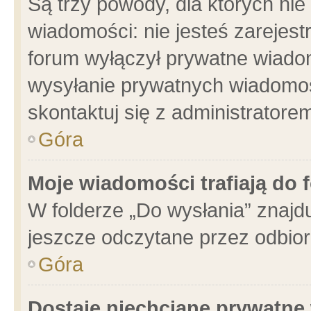
Są trzy powody, dla których n
wiadomości: nie jesteś zarejest
forum wyłączył prywatne wiadom
wysyłanie prywatnych wiadomości
skontaktuj się z administratore
Góra
Moje wiadomości trafiają do 
W folderze „Do wysłania” znajdu
jeszcze odczytane przez odbior
Góra
Dostaję niechciane prywatne