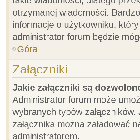
takie wiadomości, dlatego prze
otrzymanej wiadomości. Bardzo
informacje o użytkowniku, któ
administrator forum będzie móg
Góra
Załączniki
Jakie załączniki są dozwolo
Administrator forum może umoż
wybranych typów załączników. J
załącznika można załadować na 
administratorem.