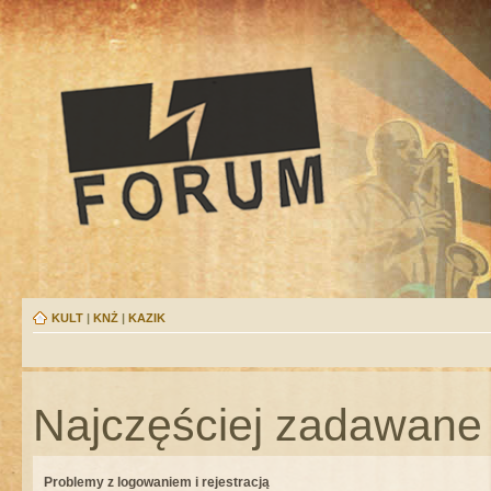
KULT
|
KNŻ
|
KAZIK
Najczęściej zadawane 
Problemy z logowaniem i rejestracją