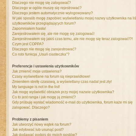
Dlaczego nie mogę się zalogować?
Dlaczego w ogóle muszę się rejestrować?
Dlaczego jestem automatycznie wylogowywany?
W jaki sposób mogę zapobiec wyświetlaniu mojej nazwy użytkownika na liś
użytkowników przeglądających forum?
Zapomniałem hasła!
Zarejestrowałem się, ale nie mogę się zalogować!
Zarejestrowałem się jakiś czas temu, ale nie mogę się teraz zalogować!?!
Czym jest COPPA?
Dlaczego nie mogę się zarejestrować?
Co robi funkcja „Usuń ciasteczka”?
Preferencje i ustawienia użytkowników
Jak zmienić moje ustawienia?
Czasy wyświetlane na forum są nieprawidłowe!
Zmieniłem strefę czasową, a wyświetlany czas nadal jest zły!
My language is not in the list!
Jak mogę wyświetlić obrazek przy mojej nazwie użytkownika?
Co to jest ranga i jak mogę ją zmienić?
Gdy próbuję wysłać wiadomość e-mail do użytkownika, forum każe mi się
zalogować. Dlaczego?
Problemy z pisaniem
Jak utworzyć nowy wątek na forum?
Jak edytować lub usunąć post?
Jak dodawać podpis do moich postów?