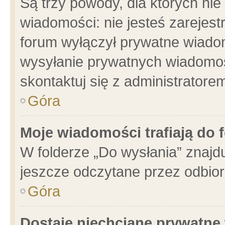
Są trzy powody, dla których n
wiadomości: nie jesteś zarejest
forum wyłączył prywatne wiadom
wysyłanie prywatnych wiadomości
skontaktuj się z administratore
Góra
Moje wiadomości trafiają do 
W folderze „Do wysłania” znajdu
jeszcze odczytane przez odbior
Góra
Dostaję niechciane prywatne