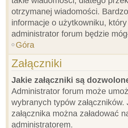
takie wiadomości, dlatego prze
otrzymanej wiadomości. Bardzo
informacje o użytkowniku, któ
administrator forum będzie móg
Góra
Załączniki
Jakie załączniki są dozwolo
Administrator forum może umoż
wybranych typów załączników. J
załącznika można załadować na 
administratorem.