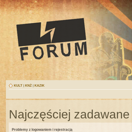
KULT
|
KNŻ
|
KAZIK
Najczęściej zadawane 
Problemy z logowaniem i rejestracją