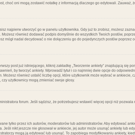
post, choć oni mogą zostawić notatkę z informacją dlaczego go edytowali. Zauważ,
isz najpierw utworzyć go w panelu użytkownika. Gdy już to zrobisz, możesz zazn
go. Możesz również dodawać podpis domyślnie do wszystkich Twoich postów, popr
ziesz mógł nadal decydować o nie dołączeniu go do pojedynczych postów poprzez
wszy post już istniejącego, kliknij zakładkę „Tworzenie ankiety” znajdującą się pon
rawnień, by tworzyć ankiety. Wprowadź tytuł i co najmniej dwie opcje do odpowiedn
ym. Możesz również ustalić liczbę opcji, które użytkownik może wybrać w ankiecie, 
, czy użytkownicy mogą zmieniać swoje głosy.
ministratora forum. Jeśli sądzisz, że potrzebujesz wstawić więcej opcji niż pozwala n
ane tylko przez ich autorów, moderatorów lub administratorów. Aby edytować ankie
. Jeśli nikt jeszcze nie głosował w ankiecie, jej autor może usunąć ankietę lub edy
stratorzy mogą ją edytować lub usunąć. To zapobiega modyfikowaniu ankiety, kiedy 