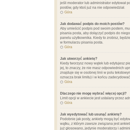
jeśli moderator lub administrator edytował 
postów, gdy ktoś już na nie odpowiedział.
Góra
Jak dodawać podpis do moich postów?
Aby umieścić podpis pod swoim postem, mus
pisania posta, aby dołączyć podpis do nie
panelu użytkownika. Kiedy to zrobisz, będ
w formularzu pisania posta.
Góra
Jak utworzyć ankietę?
Kiedy tworzysz nowy wątek lub edytujesz pier
jej, to znaczy, że nie masz odpowiednich up
znajduje się w osobnej linii w polu tekstow
oznacza brak limitu) i w końcu zadecydować
Góra
Dlaczego nie mogę wybrać więcej opcji?
Limit opcji w ankiecie jest ustalany przez ad
Góra
Jak wyedytować lub usunąć ankietę?
Podobnie jak posty, ankiety mogą być edytow
wątku, z którym zawsze związana jest ankieta
już głosowano, jedynie moderatorzy i admini