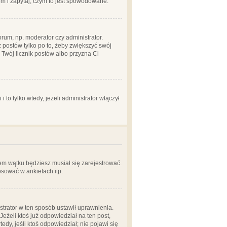
em i zapytaj, czym to jest spowodowane.
rum, np. moderator czy administrator.
 postów tylko po to, żeby zwiększyć swój
y Twój licznik postów albo przyzna Ci
o tylko wtedy, jeżeli administrator włączył
em wątku będziesz musiał się zarejestrować.
sować w ankietach itp.
istrator w ten sposób ustawił uprawnienia.
eżeli ktoś już odpowiedział na ten post,
tedy, jeśli ktoś odpowiedział; nie pojawi się