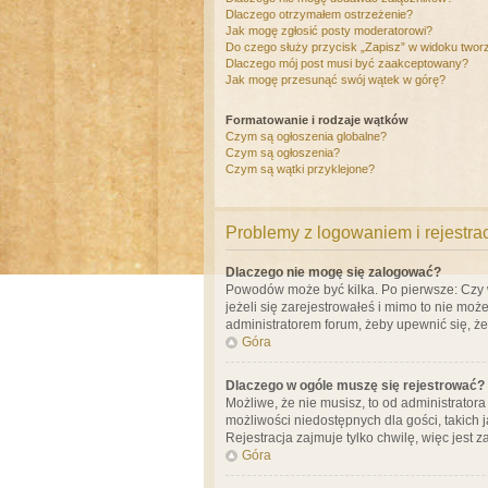
Dlaczego otrzymałem ostrzeżenie?
Jak mogę zgłosić posty moderatorowi?
Do czego służy przycisk „Zapisz” w widoku twor
Dlaczego mój post musi być zaakceptowany?
Jak mogę przesunąć swój wątek w górę?
Formatowanie i rodzaje wątków
Czym są ogłoszenia globalne?
Czym są ogłoszenia?
Czym są wątki przyklejone?
Problemy z logowaniem i rejestra
Dlaczego nie mogę się zalogować?
Powodów może być kilka. Po pierwsze: Czy w 
jeżeli się zarejestrowałeś i mimo to nie moż
administratorem forum, żeby upewnić się, ż
Góra
Dlaczego w ogóle muszę się rejestrować?
Możliwe, że nie musisz, to od administrator
możliwości niedostępnych dla gości, takich 
Rejestracja zajmuje tylko chwilę, więc jest 
Góra