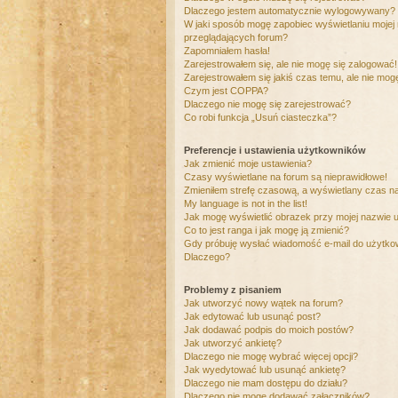
Dlaczego jestem automatycznie wylogowywany?
W jaki sposób mogę zapobiec wyświetlaniu mojej
przeglądających forum?
Zapomniałem hasła!
Zarejestrowałem się, ale nie mogę się zalogować!
Zarejestrowałem się jakiś czas temu, ale nie mog
Czym jest COPPA?
Dlaczego nie mogę się zarejestrować?
Co robi funkcja „Usuń ciasteczka”?
Preferencje i ustawienia użytkowników
Jak zmienić moje ustawienia?
Czasy wyświetlane na forum są nieprawidłowe!
Zmieniłem strefę czasową, a wyświetlany czas nad
My language is not in the list!
Jak mogę wyświetlić obrazek przy mojej nazwie 
Co to jest ranga i jak mogę ją zmienić?
Gdy próbuję wysłać wiadomość e-mail do użytkow
Dlaczego?
Problemy z pisaniem
Jak utworzyć nowy wątek na forum?
Jak edytować lub usunąć post?
Jak dodawać podpis do moich postów?
Jak utworzyć ankietę?
Dlaczego nie mogę wybrać więcej opcji?
Jak wyedytować lub usunąć ankietę?
Dlaczego nie mam dostępu do działu?
Dlaczego nie mogę dodawać załączników?