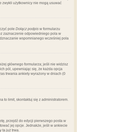
 że zwykli użytkownicy nie mogą usuwać
aczyć pole
Dołącz podpis
w formularzu
zez zaznaczenie odpowiedniego pola w
 odznaczanie wspomnianego wcześniej pola
iżej głównego formularza; jeśli nie widzisz
ich pól, upewniając się, że każda opcja
czas trwania ankiety wyrażony w dniach (0
a to limit, skontaktuj się z administratorem.
tę, przejdź do edycji pierwszego posta w
tować jej opcje. Jednakże, jeśli w ankiecie
ta już trwa.