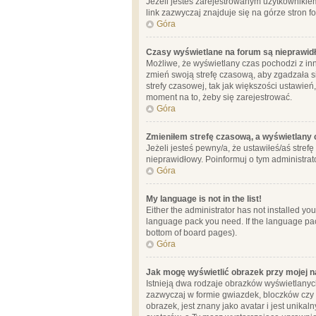
Jeżeli jesteś zarejestrowanym użytkownikie
link zazwyczaj znajduje się na górze stron f
Góra
Czasy wyświetlane na forum są nieprawid
Możliwe, że wyświetlany czas pochodzi z inne
zmień swoją strefę czasową, aby zgadzała 
strefy czasowej, tak jak większości ustawień
moment na to, żeby się zarejestrować.
Góra
Zmieniłem strefę czasową, a wyświetlany c
Jeżeli jesteś pewny/a, że ustawiłeś/aś stref
nieprawidłowy. Poinformuj o tym administrat
Góra
My language is not in the list!
Either the administrator has not installed yo
language pack you need. If the language pack
bottom of board pages).
Góra
Jak mogę wyświetlić obrazek przy mojej 
Istnieją dwa rodzaje obrazków wyświetlanyc
zazwyczaj w formie gwiazdek, bloczków czy k
obrazek, jest znany jako avatar i jest unik