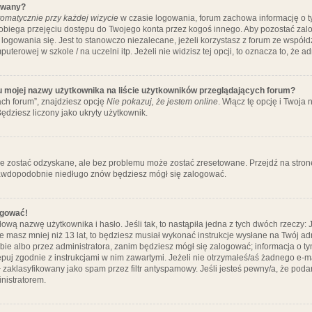
ywany?
omatycznie przy każdej wizycie
w czasie logowania, forum zachowa informację o ty
pobiega przejęciu dostępu do Twojego konta przez kogoś innego. Aby pozostać za
logowania się. Jest to stanowczo niezalecane, jeżeli korzystasz z forum ze współ
uterowej w szkole / na uczelni itp. Jeżeli nie widzisz tej opcji, to oznacza to, że a
u mojej nazwy użytkownika na liście użytkowników przeglądających forum?
ch forum”, znajdziesz opcję
Nie pokazuj, że jestem online
. Włącz tę opcję i Twoja
ędziesz liczony jako ukryty użytkownik.
e zostać odzyskane, ale bez problemu może zostać zresetowane. Przejdź na stronę 
prawdopodobnie niedługo znów będziesz mógł się zalogować.
ogować!
ową nazwę użytkownika i hasło. Jeśli tak, to nastąpiła jedna z tych dwóch rzeczy: 
że masz mniej niż 13 lat, to będziesz musiał wykonać instrukcje wysłane na Twój ad
ie albo przez administratora, zanim będziesz mógł się zalogować; informacja o tym
tępuj zgodnie z instrukcjami w nim zawartymi. Jeżeli nie otrzymałeś/aś żadnego e
 zaklasyfikowany jako spam przez filtr antyspamowy. Jeśli jesteś pewny/a, że poda
nistratorem.