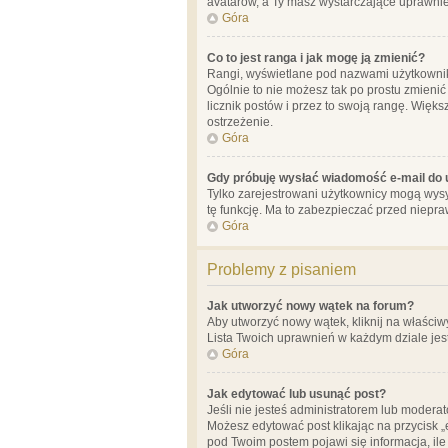
avatarów, a Ty masz wystarczające uprawnien
Góra
Co to jest ranga i jak mogę ją zmienić?
Rangi, wyświetlane pod nazwami użytkowników
Ogólnie to nie możesz tak po prostu zmienić
licznik postów i przez to swoją rangę. Więks
ostrzeżenie.
Góra
Gdy próbuję wysłać wiadomość e-mail do 
Tylko zarejestrowani użytkownicy mogą wysył
tę funkcję. Ma to zabezpieczać przed niep
Góra
Problemy z pisaniem
Jak utworzyć nowy wątek na forum?
Aby utworzyć nowy wątek, kliknij na właściw
Lista Twoich uprawnień w każdym dziale jes
Góra
Jak edytować lub usunąć post?
Jeśli nie jesteś administratorem lub moderat
Możesz edytować post klikając na przycisk „
pod Twoim postem pojawi się informacja, ile ra