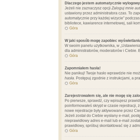
Dlaczego jestem automatycznie wylogow
Jeżeli nie zaznaczysz opcji
Zaloguj mnie aut
ustawiony przez administratora czas. To za
automatycznie przy każdej wizycie” podczas 
bibliotece, kawiarence internetowej, sali komp
Góra
W jaki sposób mogę zapobiec wyświetlani
W swoim panelu użytkownika, w „Ustawienia
dla administratorów, moderatorów i Ciebie. B
Góra
Zapomniałem hasła!
Nie panikuj! Twoje hasło wprawdzie nie moż
hasła
. Postępuj zgodnie z instrukcjami, a 
Góra
Zarejestrowałem się, ale nie mogę się zal
Po pierwsze, sprawdź, czy wpisujesz prawidł
poinformowałeś skrypt w czasie rejestracji, 
nowe rejestracje były aktywowane przez Cieb
Jeżeli został do Ciebie wysłany e-mail, pos
nieprawidłowy adres e-mail lub e-mail został
prawidłowy, spróbuj skontaktować się z admi
Góra