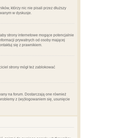
ów, którzy nic nie pisali przez dłuższy
żowanym w dyskusje.
aby strony internetowe mogące potencjalnie
informacji prywatnych od osoby mającej
ontaktuj się z prawnikiem.
ciciel strony mógł też zablokować
wany na forum. Dostarczają one również
z problemy z (wy)logowaniem się, usunięcie