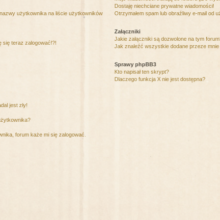
Dostaję niechciane prywatne wiadomości!
 nazwy użytkownika na liście użytkowników
Otrzymałem spam lub obraźliwy e-mail od u
Załączniki
Jakie załączniki są dozwolone na tym foru
ę się teraz zalogować!?!
Jak znaleźć wszystkie dodane przeze mnie 
Sprawy phpBB3
Kto napisał ten skrypt?
Dlaczego funkcja X nie jest dostępna?
al jest zły!
użytkownika?
nika, forum każe mi się zalogować.