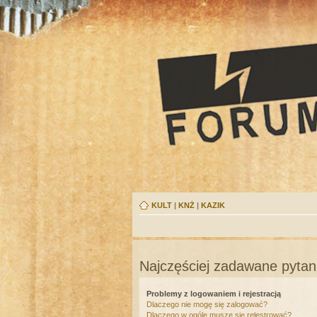
KULT
|
KNŻ
|
KAZIK
Najczęściej zadawane pytan
Problemy z logowaniem i rejestracją
Dlaczego nie mogę się zalogować?
Dlaczego w ogóle muszę się rejestrować?