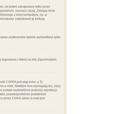
m, że jesteś zalogowany tylko przez
logowanym, zaznacz opcję „Zaloguj mnie
dzielonego z kimś komputera, np. w
dministrator zablokował tę funkcję.
 nazwa użytkownika będzie wyświetlana tylko
logowania i kliknij na link
Zapomniałem
Jeśli COPPA jest włączone, a Ty
res e-mail. Niektóre fora wymagają też, żeby
 została wyświetlona podczas rejestracji.
-maila, prawdopodobnie podałeś/aś
ny przez Ciebie adres e-mail jest