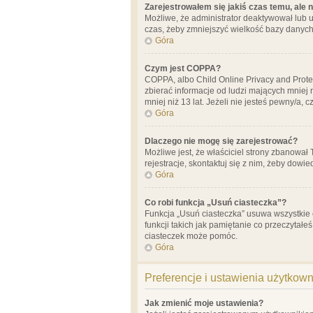
Zarejestrowałem się jakiś czas temu, ale 
Możliwe, że administrator deaktywował lub u
czas, żeby zmniejszyć wielkość bazy danych.
Góra
Czym jest COPPA?
COPPA, albo Child Online Privacy and Prote
zbierać informacje od ludzi mających mniej
mniej niż 13 lat. Jeżeli nie jesteś pewny/a,
Góra
Dlaczego nie mogę się zarejestrować?
Możliwe jest, że właściciel strony zbanował
rejestracje, skontaktuj się z nim, żeby dowie
Góra
Co robi funkcja „Usuń ciasteczka”?
Funkcja „Usuń ciasteczka” usuwa wszystkie 
funkcji takich jak pamiętanie co przeczytałe
ciasteczek może pomóc.
Góra
Preferencje i ustawienia użytkow
Jak zmienić moje ustawienia?