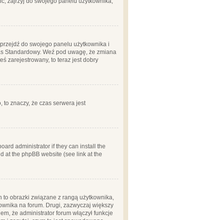
ć, zajrzyj do swojego panelu użytkownika;
m, przejdź do swojego panelu użytkownika i
zas Standardowy. Weź pod uwagę, że zmiana
ś zarejestrowany, to teraz jest dobry
, to znaczy, że czas serwera jest
ard administrator if they can install the
d at the phpBB website (see link at the
h to obrazki związane z rangą użytkownika,
kownika na forum. Drugi, zazwyczaj większy
em, że administrator forum włączył funkcje