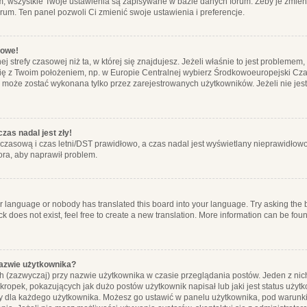
m, wszystkie Twoje ustawienia są zapisywane w bazie danych forum. Żeby je zmieni
orum. Ten panel pozwoli Ci zmienić swoje ustawienia i preferencje.
łowe!
j strefy czasowej niż ta, w której się znajdujesz. Jeżeli właśnie to jest probleme
się z Twoim położeniem, np. w Europie Centralnej wybierz Środkowoeuropejski C
, może zostać wykonana tylko przez zarejestrowanych użytkowników. Jeżeli nie jeste
zas nadal jest zły!
ę czasową i czas letni/DST prawidłowo, a czas nadal jest wyświetlany nieprawidłowo
ora, aby naprawił problem.
ur language or nobody has translated this board into your language. Try asking the bo
 does not exist, feel free to create a new translation. More information can be foun
nazwie użytkownika?
h (zazwyczaj) przy nazwie użytkownika w czasie przeglądania postów. Jeden z nic
ropek, pokazujących jak dużo postów użytkownik napisał lub jaki jest status użyt
alny dla każdego użytkownika. Możesz go ustawić w panelu użytkownika, pod warunki