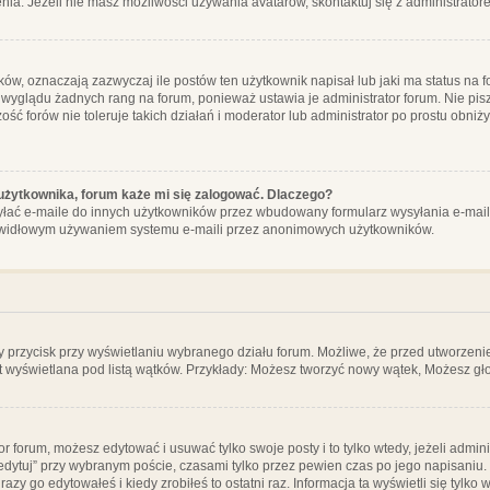
ia. Jeżeli nie masz możliwości używania avatarów, skontaktuj się z administrator
, oznaczają zazwyczaj ile postów ten użytkownik napisał lub jaki ma status na fo
 wyglądu żadnych rang na forum, ponieważ ustawia je administrator forum. Nie pisz
zość forów nie toleruje takich działań i moderator lub administrator po prostu obniż
użytkownika, forum każe mi się zalogować. Dlaczego?
ać e-maile do innych użytkowników przez wbudowany formularz wysyłania e-maili i t
rawidłowym używaniem systemu e-maili przez anonimowych użytkowników.
y przycisk przy wyświetlaniu wybranego działu forum. Możliwe, że przed utworzeni
t wyświetlana pod listą wątków. Przykłady: Możesz tworzyć nowy wątek, Możesz gło
or forum, możesz edytować i usuwać tylko swoje posty i to tylko wtedy, jeżeli admin
edytuj” przy wybranym poście, czasami tylko przez pewien czas po jego napisaniu. J
zy go edytowałeś i kiedy zrobiłeś to ostatni raz. Informacja ta wyświetli się tylko w