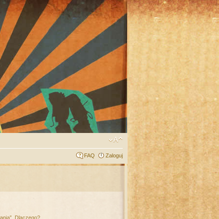
FAQ
Zaloguj
łania”. Dlaczego?