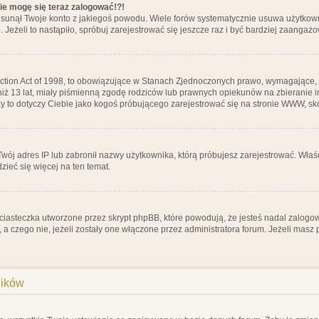
nie mogę się teraz zalogować!?!
sunął Twoje konto z jakiegoś powodu. Wiele forów systematycznie usuwa użytkownik
 Jeżeli to nastąpiło, spróbuj zarejestrować się jeszcze raz i być bardziej zaanga
ction Act of 1998, to obowiązujące w Stanach Zjednoczonych prawo, wymagające, 
 niż 13 lat, miały piśmienną zgodę rodziców lub prawnych opiekunów na zbieranie 
 czy to dotyczy Ciebie jako kogoś próbującego zarejestrować się na stronie WWW, sk
 Twój adres IP lub zabronił nazwy użytkownika, którą próbujesz zarejestrować. Właś
dzieć się więcej na ten temat.
ciasteczka utworzone przez skrypt phpBB, które powodują, że jesteś nadal zalogo
ś, a czego nie, jeżeli zostały one włączone przez administratora forum. Jeżeli mas
ników