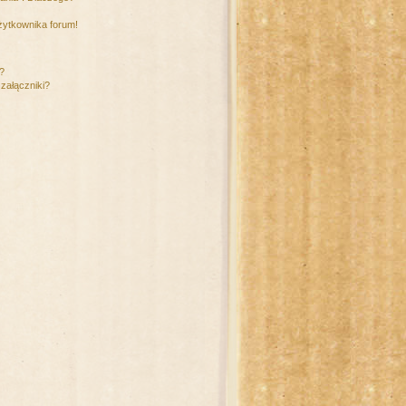
żytkownika forum!
m?
załączniki?