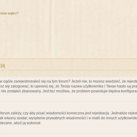
zenia wątku?
cją
ogóle zarejestrowałeś się na tym forum? Jeżeli nie, to musisz wiedzieć, że rejestr
esz się zalogować, to upewnij się, że Twoja nazwa użytkownika i Twoje hasło są praw
e nie zostałeś zbanowany. Jest też możliwe, że problem powoduje błędna konfigura
a forum zależy, czy aby pisać wiadomości konieczna jest rejestracja. Jednakże reje
jak własny avatar, wysyłanie prywatnych wiadomości i e-maili do innych użytkownik
zalecane, abyś ją wykonał.