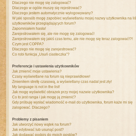
Dlaczego nie mogę się zalogować?
Dlaczego w ogóle muszę się rejestrować?
Dlaczego jestem automatycznie wylogowywany?
W jaki sposób mogę zapobiec wyświetlaniu mojej nazwy użytkownika na liś
użytkowników przeglądających forum?
Zapomniałem hasła!
Zarejestrowałem się, ale nie mogę się zalogować!
Zarejestrowałem się jakiś czas temu, ale nie mogę się teraz zalogować!?!
Czym jest COPPA?
Dlaczego nie mogę się zarejestrować?
Co robi funkcja „Usuń ciasteczka”?
Preferencje i ustawienia użytkowników
Jak zmienić moje ustawienia?
Czasy wyświetlane na forum są nieprawidłowe!
Zmieniłem strefę czasową, a wyświetlany czas nadal jest zły!
My language is not in the list!
Jak mogę wyświetlić obrazek przy mojej nazwie użytkownika?
Co to jest ranga i jak mogę ją zmienić?
Gdy próbuję wysłać wiadomość e-mail do użytkownika, forum każe mi się
zalogować. Dlaczego?
Problemy z pisaniem
Jak utworzyć nowy wątek na forum?
Jak edytować lub usunąć post?
Jak dodawać podpis do moich postów?