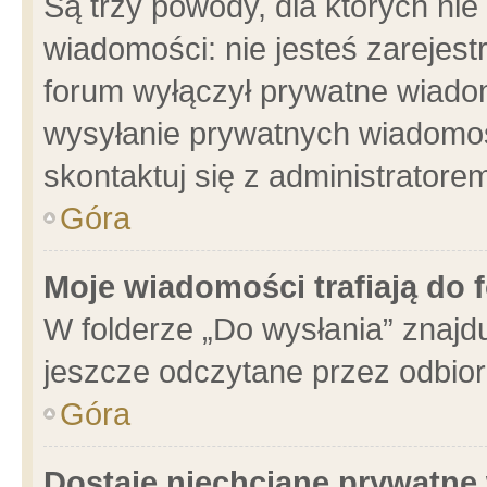
Są trzy powody, dla których n
wiadomości: nie jesteś zarejest
forum wyłączył prywatne wiadom
wysyłanie prywatnych wiadomości
skontaktuj się z administratore
Góra
Moje wiadomości trafiają do 
W folderze „Do wysłania” znajdu
jeszcze odczytane przez odbior
Góra
Dostaję niechciane prywatne