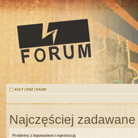
KULT
|
KNŻ
|
KAZIK
Najczęściej zadawane 
Problemy z logowaniem i rejestracją