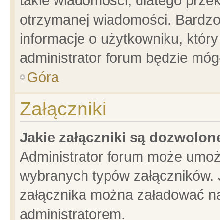
takie wiadomości, dlatego prze
otrzymanej wiadomości. Bardzo
informacje o użytkowniku, któ
administrator forum będzie móg
Góra
Załączniki
Jakie załączniki są dozwolo
Administrator forum może umoż
wybranych typów załączników. J
załącznika można załadować na 
administratorem.