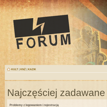
KULT
|
KNŻ
|
KAZIK
Najczęściej zadawane 
Problemy z logowaniem i rejestracją