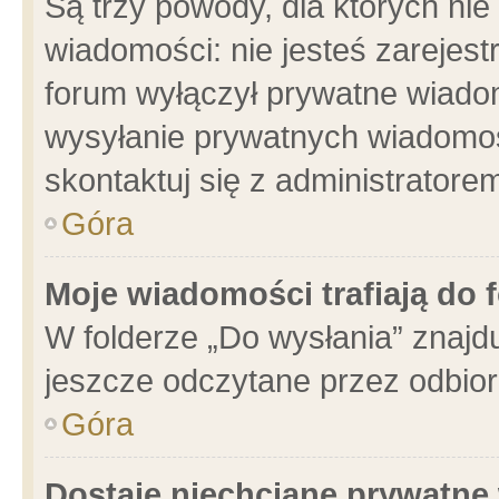
Są trzy powody, dla których n
wiadomości: nie jesteś zarejest
forum wyłączył prywatne wiadom
wysyłanie prywatnych wiadomości
skontaktuj się z administratore
Góra
Moje wiadomości trafiają do 
W folderze „Do wysłania” znajdu
jeszcze odczytane przez odbior
Góra
Dostaję niechciane prywatne