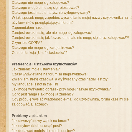
Dlaczego nie mogę się zalogować?
Dlaczego w ogóle muszę się rejestrować?
Dlaczego jestem automatycznie wylogowywany?
W jaki sposób mogę zapobiec wyświetlaniu mojej nazwy użytkownika na liś
użytkowników przeglądających forum?
Zapomniałem hasła!
Zarejestrowałem się, ale nie mogę się zalogować!
Zarejestrowałem się jakiś czas temu, ale nie mogę się teraz zalogować!?!
Czym jest COPPA?
Dlaczego nie mogę się zarejestrować?
Co robi funkcja „Usuń ciasteczka”?
Preferencje i ustawienia użytkowników
Jak zmienić moje ustawienia?
Czasy wyświetlane na forum są nieprawidłowe!
Zmieniłem strefę czasową, a wyświetlany czas nadal jest zły!
My language is not in the list!
Jak mogę wyświetlić obrazek przy mojej nazwie użytkownika?
Co to jest ranga i jak mogę ją zmienić?
Gdy próbuję wysłać wiadomość e-mail do użytkownika, forum każe mi się
zalogować. Dlaczego?
Problemy z pisaniem
Jak utworzyć nowy wątek na forum?
Jak edytować lub usunąć post?
Jak dodawać podpis do moich postów?