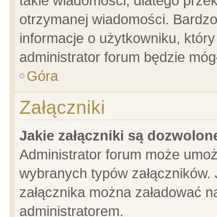
takie wiadomości, dlatego prze
otrzymanej wiadomości. Bardzo
informacje o użytkowniku, któ
administrator forum będzie móg
Góra
Załączniki
Jakie załączniki są dozwolo
Administrator forum może umoż
wybranych typów załączników. J
załącznika można załadować na 
administratorem.