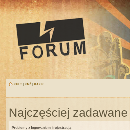
KULT
|
KNŻ
|
KAZIK
Najczęściej zadawane 
Problemy z logowaniem i rejestracją