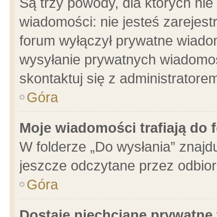
Są trzy powody, dla których n
wiadomości: nie jesteś zarejest
forum wyłączył prywatne wiadom
wysyłanie prywatnych wiadomości
skontaktuj się z administratore
Góra
Moje wiadomości trafiają do 
W folderze „Do wysłania” znajdu
jeszcze odczytane przez odbior
Góra
Dostaję niechciane prywatne