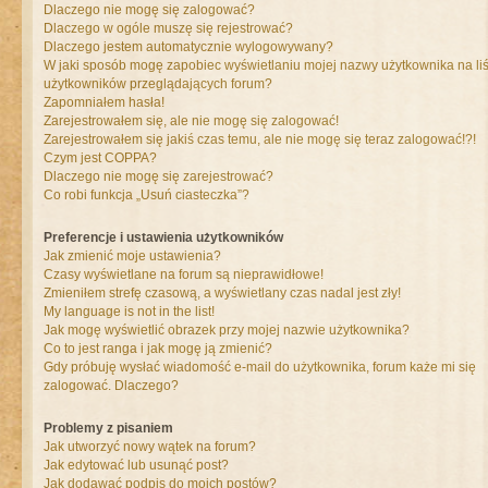
Dlaczego nie mogę się zalogować?
Dlaczego w ogóle muszę się rejestrować?
Dlaczego jestem automatycznie wylogowywany?
W jaki sposób mogę zapobiec wyświetlaniu mojej nazwy użytkownika na liś
użytkowników przeglądających forum?
Zapomniałem hasła!
Zarejestrowałem się, ale nie mogę się zalogować!
Zarejestrowałem się jakiś czas temu, ale nie mogę się teraz zalogować!?!
Czym jest COPPA?
Dlaczego nie mogę się zarejestrować?
Co robi funkcja „Usuń ciasteczka”?
Preferencje i ustawienia użytkowników
Jak zmienić moje ustawienia?
Czasy wyświetlane na forum są nieprawidłowe!
Zmieniłem strefę czasową, a wyświetlany czas nadal jest zły!
My language is not in the list!
Jak mogę wyświetlić obrazek przy mojej nazwie użytkownika?
Co to jest ranga i jak mogę ją zmienić?
Gdy próbuję wysłać wiadomość e-mail do użytkownika, forum każe mi się
zalogować. Dlaczego?
Problemy z pisaniem
Jak utworzyć nowy wątek na forum?
Jak edytować lub usunąć post?
Jak dodawać podpis do moich postów?