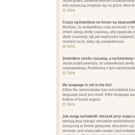
Jeżeli jesteś zarejestrowanym użytkownikie
link zazwyczaj znajduje się na górze stron f
Góra
Czasy wyświetlane na forum są nieprawid
Możliwe, że wyświetlany czas pochodzi z inne
zmień swoją strefę czasową, aby zgadzała 
strefy czasowej, tak jak większości ustawień
moment na to, żeby się zarejestrować.
Góra
Zmieniłem strefę czasową, a wyświetlany c
Jeżeli jesteś pewny/a, że ustawiłeś/aś stref
nieprawidłowy. Poinformuj o tym administrat
Góra
My language is not in the list!
Either the administrator has not installed yo
language pack you need. If the language pack
bottom of board pages).
Góra
Jak mogę wyświetlić obrazek przy mojej 
Istnieją dwa rodzaje obrazków wyświetlanyc
zazwyczaj w formie gwiazdek, bloczków czy k
obrazek, jest znany jako avatar i jest unik