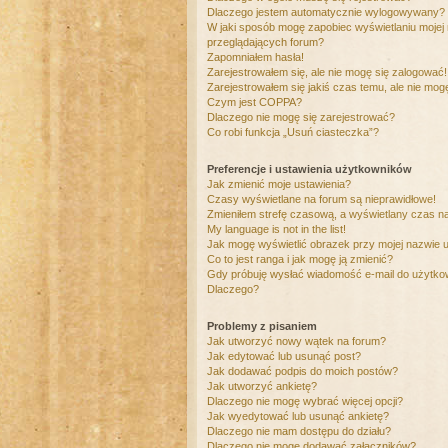
Dlaczego jestem automatycznie wylogowywany?
W jaki sposób mogę zapobiec wyświetlaniu mojej
przeglądających forum?
Zapomniałem hasła!
Zarejestrowałem się, ale nie mogę się zalogować!
Zarejestrowałem się jakiś czas temu, ale nie mog
Czym jest COPPA?
Dlaczego nie mogę się zarejestrować?
Co robi funkcja „Usuń ciasteczka”?
Preferencje i ustawienia użytkowników
Jak zmienić moje ustawienia?
Czasy wyświetlane na forum są nieprawidłowe!
Zmieniłem strefę czasową, a wyświetlany czas nad
My language is not in the list!
Jak mogę wyświetlić obrazek przy mojej nazwie 
Co to jest ranga i jak mogę ją zmienić?
Gdy próbuję wysłać wiadomość e-mail do użytkow
Dlaczego?
Problemy z pisaniem
Jak utworzyć nowy wątek na forum?
Jak edytować lub usunąć post?
Jak dodawać podpis do moich postów?
Jak utworzyć ankietę?
Dlaczego nie mogę wybrać więcej opcji?
Jak wyedytować lub usunąć ankietę?
Dlaczego nie mam dostępu do działu?
Dlaczego nie mogę dodawać załączników?