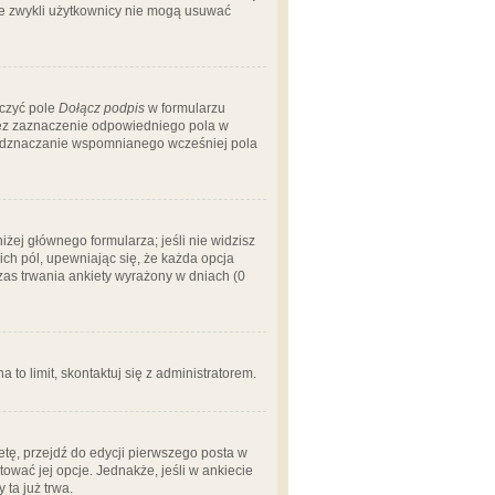
 że zwykli użytkownicy nie mogą usuwać
aczyć pole
Dołącz podpis
w formularzu
zez zaznaczenie odpowiedniego pola w
 odznaczanie wspomnianego wcześniej pola
iżej głównego formularza; jeśli nie widzisz
ich pól, upewniając się, że każda opcja
czas trwania ankiety wyrażony w dniach (0
a to limit, skontaktuj się z administratorem.
tę, przejdź do edycji pierwszego posta w
tować jej opcje. Jednakże, jeśli w ankiecie
ta już trwa.