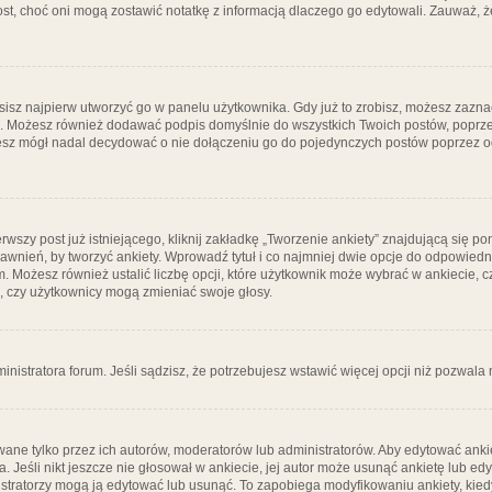
post, choć oni mogą zostawić notatkę z informacją dlaczego go edytowali. Zauważ,
isz najpierw utworzyć go w panelu użytkownika. Gdy już to zrobisz, możesz zazn
go. Możesz również dodawać podpis domyślnie do wszystkich Twoich postów, popr
ziesz mógł nadal decydować o nie dołączeniu go do pojedynczych postów poprzez
wszy post już istniejącego, kliknij zakładkę „Tworzenie ankiety” znajdującą się pon
rawnień, by tworzyć ankiety. Wprowadź tytuł i co najmniej dwie opcje do odpowiedn
ym. Możesz również ustalić liczbę opcji, które użytkownik może wybrać w ankiecie, 
, czy użytkownicy mogą zmieniać swoje głosy.
ministratora forum. Jeśli sądzisz, że potrzebujesz wstawić więcej opcji niż pozwala n
ane tylko przez ich autorów, moderatorów lub administratorów. Aby edytować ankie
. Jeśli nikt jeszcze nie głosował w ankiecie, jej autor może usunąć ankietę lub edy
stratorzy mogą ją edytować lub usunąć. To zapobiega modyfikowaniu ankiety, kiedy 