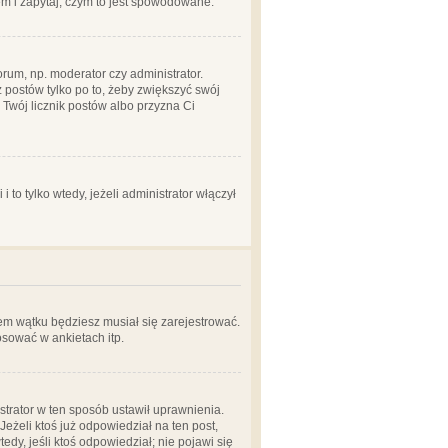
em i zapytaj, czym to jest spowodowane.
rum, np. moderator czy administrator.
 postów tylko po to, żeby zwiększyć swój
y Twój licznik postów albo przyzna Ci
o tylko wtedy, jeżeli administrator włączył
em wątku będziesz musiał się zarejestrować.
sować w ankietach itp.
istrator w ten sposób ustawił uprawnienia.
eżeli ktoś już odpowiedział na ten post,
tedy, jeśli ktoś odpowiedział; nie pojawi się