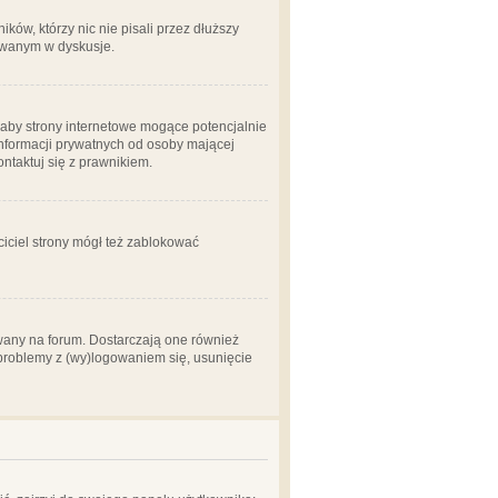
ów, którzy nic nie pisali przez dłuższy
żowanym w dyskusje.
aby strony internetowe mogące potencjalnie
informacji prywatnych od osoby mającej
ontaktuj się z prawnikiem.
ciciel strony mógł też zablokować
wany na forum. Dostarczają one również
z problemy z (wy)logowaniem się, usunięcie