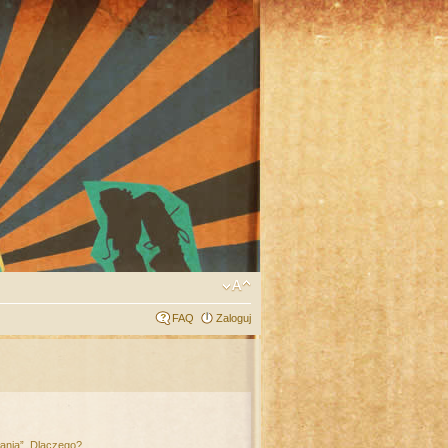
FAQ
Zaloguj
łania”. Dlaczego?