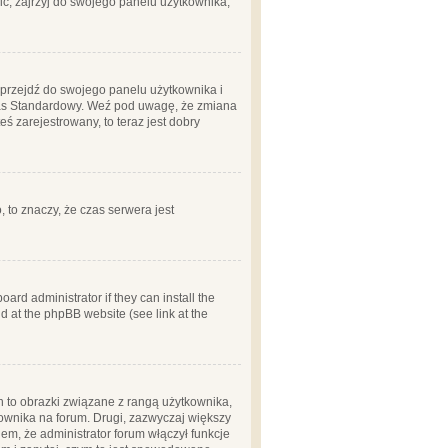
ć, zajrzyj do swojego panelu użytkownika;
m, przejdź do swojego panelu użytkownika i
zas Standardowy. Weź pod uwagę, że zmiana
ś zarejestrowany, to teraz jest dobry
, to znaczy, że czas serwera jest
ard administrator if they can install the
d at the phpBB website (see link at the
h to obrazki związane z rangą użytkownika,
kownika na forum. Drugi, zazwyczaj większy
em, że administrator forum włączył funkcje