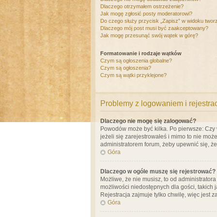
Dlaczego otrzymałem ostrzeżenie?
Jak mogę zgłosić posty moderatorowi?
Do czego służy przycisk „Zapisz” w widoku twor
Dlaczego mój post musi być zaakceptowany?
Jak mogę przesunąć swój wątek w górę?
Formatowanie i rodzaje wątków
Czym są ogłoszenia globalne?
Czym są ogłoszenia?
Czym są wątki przyklejone?
Problemy z logowaniem i rejestra
Dlaczego nie mogę się zalogować?
Powodów może być kilka. Po pierwsze: Czy w 
jeżeli się zarejestrowałeś i mimo to nie moż
administratorem forum, żeby upewnić się, ż
Góra
Dlaczego w ogóle muszę się rejestrować?
Możliwe, że nie musisz, to od administrator
możliwości niedostępnych dla gości, takich 
Rejestracja zajmuje tylko chwilę, więc jest 
Góra