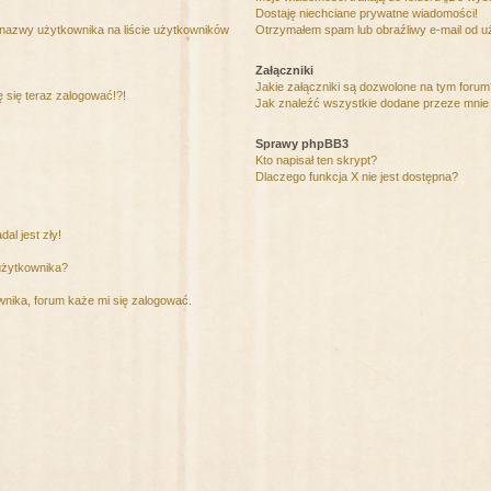
Dostaję niechciane prywatne wiadomości!
 nazwy użytkownika na liście użytkowników
Otrzymałem spam lub obraźliwy e-mail od u
Załączniki
Jakie załączniki są dozwolone na tym foru
ę się teraz zalogować!?!
Jak znaleźć wszystkie dodane przeze mnie 
Sprawy phpBB3
Kto napisał ten skrypt?
Dlaczego funkcja X nie jest dostępna?
al jest zły!
użytkownika?
nika, forum każe mi się zalogować.