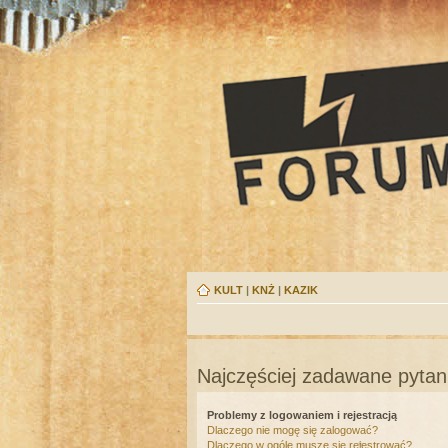
KULT
|
KNŻ
|
KAZIK
Najczęściej zadawane pytan
Problemy z logowaniem i rejestracją
Dlaczego nie mogę się zalogować?
Dlaczego w ogóle muszę się rejestrować?