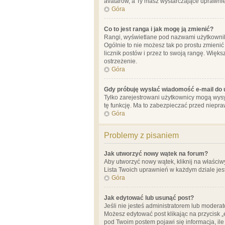
avatarów, a Ty masz wystarczające uprawnien
Góra
Co to jest ranga i jak mogę ją zmienić?
Rangi, wyświetlane pod nazwami użytkowników
Ogólnie to nie możesz tak po prostu zmienić
licznik postów i przez to swoją rangę. Więks
ostrzeżenie.
Góra
Gdy próbuję wysłać wiadomość e-mail do 
Tylko zarejestrowani użytkownicy mogą wysył
tę funkcję. Ma to zabezpieczać przed niep
Góra
Problemy z pisaniem
Jak utworzyć nowy wątek na forum?
Aby utworzyć nowy wątek, kliknij na właściw
Lista Twoich uprawnień w każdym dziale jes
Góra
Jak edytować lub usunąć post?
Jeśli nie jesteś administratorem lub moderat
Możesz edytować post klikając na przycisk „
pod Twoim postem pojawi się informacja, ile ra