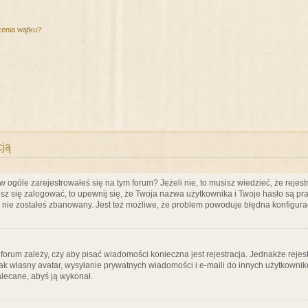
zenia wątku?
cją
ogóle zarejestrowałeś się na tym forum? Jeżeli nie, to musisz wiedzieć, że rejestr
esz się zalogować, to upewnij się, że Twoja nazwa użytkownika i Twoje hasło są praw
e nie zostałeś zbanowany. Jest też możliwe, że problem powoduje błędna konfigura
a forum zależy, czy aby pisać wiadomości konieczna jest rejestracja. Jednakże reje
jak własny avatar, wysyłanie prywatnych wiadomości i e-maili do innych użytkownik
zalecane, abyś ją wykonał.