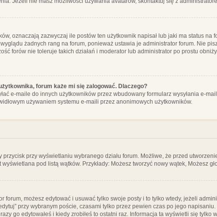
ia. Jeżeli nie masz możliwości używania avatarów, skontaktuj się z administrator
, oznaczają zazwyczaj ile postów ten użytkownik napisał lub jaki ma status na fo
 wyglądu żadnych rang na forum, ponieważ ustawia je administrator forum. Nie pisz
zość forów nie toleruje takich działań i moderator lub administrator po prostu obniż
użytkownika, forum każe mi się zalogować. Dlaczego?
ać e-maile do innych użytkowników przez wbudowany formularz wysyłania e-maili i t
rawidłowym używaniem systemu e-maili przez anonimowych użytkowników.
y przycisk przy wyświetlaniu wybranego działu forum. Możliwe, że przed utworzeni
t wyświetlana pod listą wątków. Przykłady: Możesz tworzyć nowy wątek, Możesz gło
or forum, możesz edytować i usuwać tylko swoje posty i to tylko wtedy, jeżeli admin
edytuj” przy wybranym poście, czasami tylko przez pewien czas po jego napisaniu. J
zy go edytowałeś i kiedy zrobiłeś to ostatni raz. Informacja ta wyświetli się tylko w