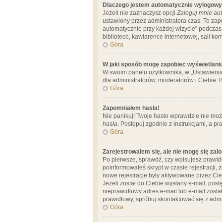
Dlaczego jestem automatycznie wylogow
Jeżeli nie zaznaczysz opcji
Zaloguj mnie aut
ustawiony przez administratora czas. To za
automatycznie przy każdej wizycie” podczas 
bibliotece, kawiarence internetowej, sali komp
Góra
W jaki sposób mogę zapobiec wyświetlani
W swoim panelu użytkownika, w „Ustawienia
dla administratorów, moderatorów i Ciebie. B
Góra
Zapomniałem hasła!
Nie panikuj! Twoje hasło wprawdzie nie moż
hasła
. Postępuj zgodnie z instrukcjami, a 
Góra
Zarejestrowałem się, ale nie mogę się zal
Po pierwsze, sprawdź, czy wpisujesz prawidł
poinformowałeś skrypt w czasie rejestracji, 
nowe rejestracje były aktywowane przez Cieb
Jeżeli został do Ciebie wysłany e-mail, pos
nieprawidłowy adres e-mail lub e-mail został
prawidłowy, spróbuj skontaktować się z admi
Góra