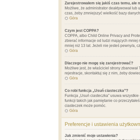
Zarejestrowałem się jakiś czas temu, ale 
Możliwe, że administrator deaktywował lub u
czas, żeby zmniejszyć wielkość bazy danych.
Góra
Czym jest COPPA?
COPPA, albo Child Online Privacy and Prote
zbierać informacje od ludzi mających mniej
mniej niż 13 lat. Jeżeli nie jesteś pewny/a,
Góra
Dlaczego nie mogę się zarejestrować?
Możliwe jest, że właściciel strony zbanował
rejestracje, skontaktuj się z nim, żeby dowie
Góra
Co robi funkcja „Usuń ciasteczka”?
Funkcja „Usuń ciasteczka” usuwa wszystkie 
funkcji takich jak pamiętanie co przeczytałe
ciasteczek może pomóc.
Góra
Preferencje i ustawienia użytkow
Jak zmienić moje ustawienia?