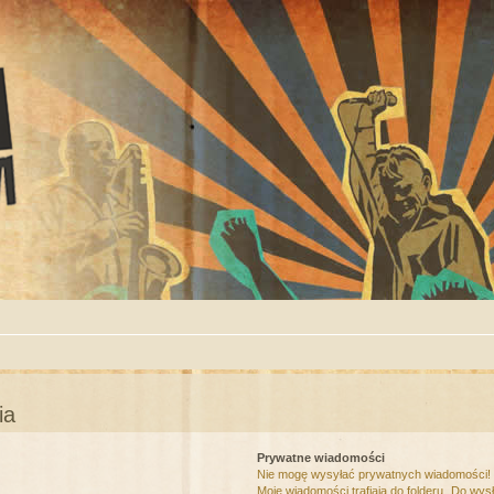
ia
Prywatne wiadomości
Nie mogę wysyłać prywatnych wiadomości!
Moje wiadomości trafiają do folderu „Do wys