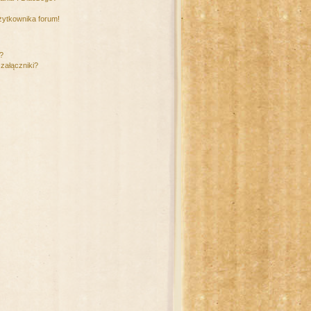
żytkownika forum!
m?
załączniki?