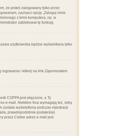
m, że jesteś zalogowany tylko przez
logowanym, zaznacz opcję „Zaloguj mnie
dzielonego z kimś komputera, np. w
dministrator zablokował tę funkcję.
 nazwa użytkownika będzie wyświetlana tylko
logowania i kliknij na link
Zapomniałem
Jeśli COPPA jest włączone, a Ty
res e-mail. Niektóre fora wymagają też, żeby
 została wyświetlona podczas rejestracji.
-maila, prawdopodobnie podałeś/aś
ny przez Ciebie adres e-mail jest