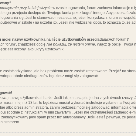
ywany?
omatycznie przy każdej wizycie
w czasie logowania, forum zachowa informację o ty
pobiega przejęciu dostępu do Twojego konta przez kogoś innego. Aby pozostać za
logowania się. Jest to stanowczo niezalecane, jeżeli korzystasz z forum ze współ
uterowej w szkole / na uczelni itp. Jeżeli nie widzisz tej opcji, to oznacza to, że a
u mojej nazwy użytkownika na liście użytkowników przeglądających forum?
ch forum”, znajdziesz opcję
Nie pokazuj, że jestem online
. Włącz tę opcję i Twoja
ędziesz liczony jako ukryty użytkownik.
e zostać odzyskane, ale bez problemu może zostać zresetowane. Przejdź na stronę 
prawdopodobnie niedługo znów będziesz mógł się zalogować.
ogować!
ową nazwę użytkownika i hasło. Jeśli tak, to nastąpiła jedna z tych dwóch rzeczy: 
że masz mniej niż 13 lat, to będziesz musiał wykonać instrukcje wysłane na Twój ad
ie albo przez administratora, zanim będziesz mógł się zalogować; informacja o tym
tępuj zgodnie z instrukcjami w nim zawartymi. Jeżeli nie otrzymałeś/aś żadnego e
 zaklasyfikowany jako spam przez filtr antyspamowy. Jeśli jesteś pewny/a, że poda
nistratorem.