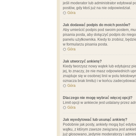
jeśli moderator lub administrator edytował 
postów, gdy ktoś już na nie odpowiedział.
Góra
Jak dodawać podpis do moich postów?
Aby umieścić podpis pod swoim postem, mus
pisania posta, aby dołączyć podpis do nie
panelu użytkownika. Kiedy to zrobisz, będ
w formularzu pisania posta.
Góra
Jak utworzyć ankietę?
Kiedy tworzysz nowy wątek lub edytujesz pier
jej, to znaczy, że nie masz odpowiednich up
znajduje się w osobnej linii w polu tekstow
oznacza brak limitu) i w końcu zadecydować
Góra
Dlaczego nie mogę wybrać więcej opcji?
Limit opcji w ankiecie jest ustalany przez ad
Góra
Jak wyedytować lub usunąć ankietę?
Podobnie jak posty, ankiety mogą być edytow
wątku, z którym zawsze związana jest ankieta
już głosowano, jedynie moderatorzy i admini