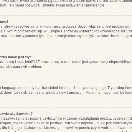
m, wszystkie Twoje ustawienia są zapisywane w bazie danych forum. Żeby je zmieni
orum. Ten panel pozwoli Ci zmienić swoje ustawienia i preferencje.
łowe!
j strefy czasowej niż ta, w której się znajdujesz. Jeżeli właśnie to jest probleme
się z Twoim położeniem, np. w Europie Centralnej wybierz Środkowoeuropejski C
, może zostać wykonana tylko przez zarejestrowanych użytkowników. Jeżeli nie jeste
zas nadal jest zły!
ę czasową i czas letni/DST prawidłowo, a czas nadal jest wyświetlany nieprawidłowo
ora, aby naprawił problem.
ur language or nobody has translated this board into your language. Try asking the bo
 does not exist, feel free to create a new translation. More information can be foun
nazwie użytkownika?
h (zazwyczaj) przy nazwie użytkownika w czasie przeglądania postów. Jeden z nic
ropek, pokazujących jak dużo postów użytkownik napisał lub jaki jest status użyt
alny dla każdego użytkownika. Możesz go ustawić w panelu użytkownika, pod warunki