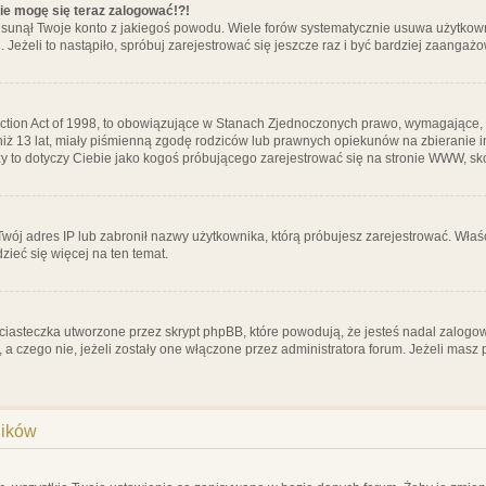
nie mogę się teraz zalogować!?!
sunął Twoje konto z jakiegoś powodu. Wiele forów systematycznie usuwa użytkownik
 Jeżeli to nastąpiło, spróbuj zarejestrować się jeszcze raz i być bardziej zaanga
ction Act of 1998, to obowiązujące w Stanach Zjednoczonych prawo, wymagające, 
 niż 13 lat, miały piśmienną zgodę rodziców lub prawnych opiekunów na zbieranie 
 czy to dotyczy Ciebie jako kogoś próbującego zarejestrować się na stronie WWW, sk
 Twój adres IP lub zabronił nazwy użytkownika, którą próbujesz zarejestrować. Właś
dzieć się więcej na ten temat.
ciasteczka utworzone przez skrypt phpBB, które powodują, że jesteś nadal zalogo
ś, a czego nie, jeżeli zostały one włączone przez administratora forum. Jeżeli mas
ników