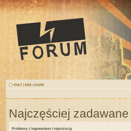
KULT
|
KNŻ
|
KAZIK
Najczęściej zadawane 
Problemy z logowaniem i rejestracją