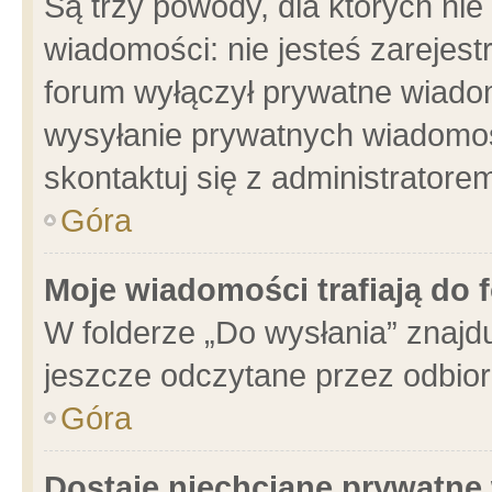
Są trzy powody, dla których n
wiadomości: nie jesteś zarejest
forum wyłączył prywatne wiadom
wysyłanie prywatnych wiadomości
skontaktuj się z administratore
Góra
Moje wiadomości trafiają do 
W folderze „Do wysłania” znajdu
jeszcze odczytane przez odbior
Góra
Dostaję niechciane prywatne