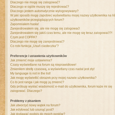
Dlaczego nie mogę się zalogować?
Dlaczego w ogóle muszę się rejestrować?
Dlaczego jestem automatycznie wylogowywany?
W jaki sposób mogę zapobiec wyświetlaniu mojej nazwy użytkownika na liś
użytkowników przeglądających forum?
Zapomniałem hasła!
Zarejestrowałem się, ale nie mogę się zalogować!
Zarejestrowałem się jakiś czas temu, ale nie mogę się teraz zalogować!?!
Czym jest COPPA?
Dlaczego nie mogę się zarejestrować?
Co robi funkcja „Usuń ciasteczka”?
Preferencje i ustawienia użytkowników
Jak zmienić moje ustawienia?
Czasy wyświetlane na forum są nieprawidłowe!
Zmieniłem strefę czasową, a wyświetlany czas nadal jest zły!
My language is not in the list!
Jak mogę wyświetlić obrazek przy mojej nazwie użytkownika?
Co to jest ranga i jak mogę ją zmienić?
Gdy próbuję wysłać wiadomość e-mail do użytkownika, forum każe mi się
zalogować. Dlaczego?
Problemy z pisaniem
Jak utworzyć nowy wątek na forum?
Jak edytować lub usunąć post?
Jak dodawać podpis do moich postów?