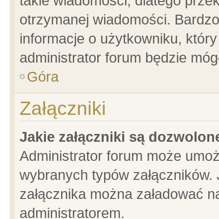
takie wiadomości, dlatego prze
otrzymanej wiadomości. Bardzo
informacje o użytkowniku, któ
administrator forum będzie móg
Góra
Załączniki
Jakie załączniki są dozwolo
Administrator forum może umoż
wybranych typów załączników. J
załącznika można załadować na 
administratorem.