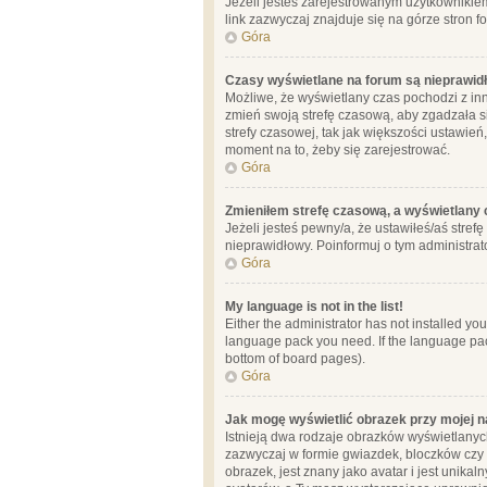
Jeżeli jesteś zarejestrowanym użytkownikie
link zazwyczaj znajduje się na górze stron f
Góra
Czasy wyświetlane na forum są nieprawid
Możliwe, że wyświetlany czas pochodzi z inne
zmień swoją strefę czasową, aby zgadzała 
strefy czasowej, tak jak większości ustawień
moment na to, żeby się zarejestrować.
Góra
Zmieniłem strefę czasową, a wyświetlany c
Jeżeli jesteś pewny/a, że ustawiłeś/aś stref
nieprawidłowy. Poinformuj o tym administrat
Góra
My language is not in the list!
Either the administrator has not installed yo
language pack you need. If the language pack
bottom of board pages).
Góra
Jak mogę wyświetlić obrazek przy mojej 
Istnieją dwa rodzaje obrazków wyświetlanyc
zazwyczaj w formie gwiazdek, bloczków czy k
obrazek, jest znany jako avatar i jest unik