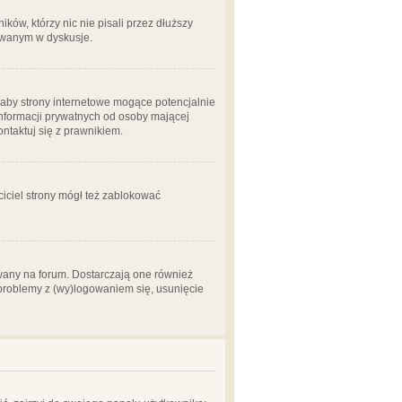
ów, którzy nic nie pisali przez dłuższy
żowanym w dyskusje.
aby strony internetowe mogące potencjalnie
informacji prywatnych od osoby mającej
ontaktuj się z prawnikiem.
ciciel strony mógł też zablokować
wany na forum. Dostarczają one również
z problemy z (wy)logowaniem się, usunięcie