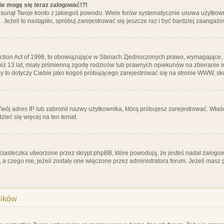
nie mogę się teraz zalogować!?!
sunął Twoje konto z jakiegoś powodu. Wiele forów systematycznie usuwa użytkownik
 Jeżeli to nastąpiło, spróbuj zarejestrować się jeszcze raz i być bardziej zaanga
ction Act of 1998, to obowiązujące w Stanach Zjednoczonych prawo, wymagające, 
 niż 13 lat, miały piśmienną zgodę rodziców lub prawnych opiekunów na zbieranie 
 czy to dotyczy Ciebie jako kogoś próbującego zarejestrować się na stronie WWW, sk
 Twój adres IP lub zabronił nazwy użytkownika, którą próbujesz zarejestrować. Właś
dzieć się więcej na ten temat.
ciasteczka utworzone przez skrypt phpBB, które powodują, że jesteś nadal zalogo
ś, a czego nie, jeżeli zostały one włączone przez administratora forum. Jeżeli mas
ników