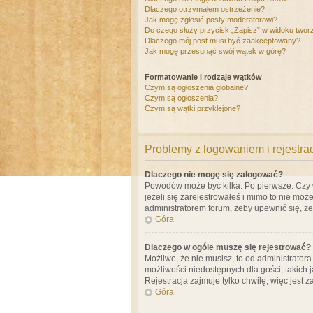
Dlaczego otrzymałem ostrzeżenie?
Jak mogę zgłosić posty moderatorowi?
Do czego służy przycisk „Zapisz” w widoku twor
Dlaczego mój post musi być zaakceptowany?
Jak mogę przesunąć swój wątek w górę?
Formatowanie i rodzaje wątków
Czym są ogłoszenia globalne?
Czym są ogłoszenia?
Czym są wątki przyklejone?
Problemy z logowaniem i rejestra
Dlaczego nie mogę się zalogować?
Powodów może być kilka. Po pierwsze: Czy w 
jeżeli się zarejestrowałeś i mimo to nie moż
administratorem forum, żeby upewnić się, ż
Góra
Dlaczego w ogóle muszę się rejestrować?
Możliwe, że nie musisz, to od administrator
możliwości niedostępnych dla gości, takich 
Rejestracja zajmuje tylko chwilę, więc jest 
Góra