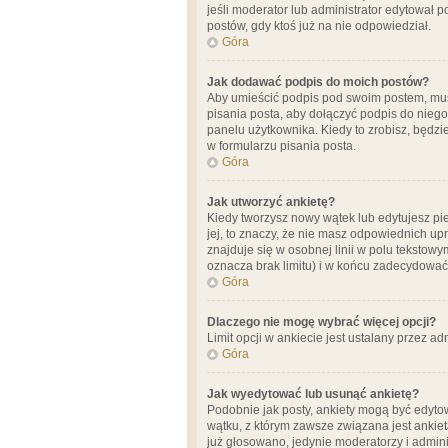
jeśli moderator lub administrator edytował 
postów, gdy ktoś już na nie odpowiedział.
Góra
Jak dodawać podpis do moich postów?
Aby umieścić podpis pod swoim postem, mus
pisania posta, aby dołączyć podpis do nie
panelu użytkownika. Kiedy to zrobisz, będ
w formularzu pisania posta.
Góra
Jak utworzyć ankietę?
Kiedy tworzysz nowy wątek lub edytujesz pier
jej, to znaczy, że nie masz odpowiednich up
znajduje się w osobnej linii w polu tekstow
oznacza brak limitu) i w końcu zadecydować
Góra
Dlaczego nie mogę wybrać więcej opcji?
Limit opcji w ankiecie jest ustalany przez ad
Góra
Jak wyedytować lub usunąć ankietę?
Podobnie jak posty, ankiety mogą być edytow
wątku, z którym zawsze związana jest ankieta
już głosowano, jedynie moderatorzy i admini