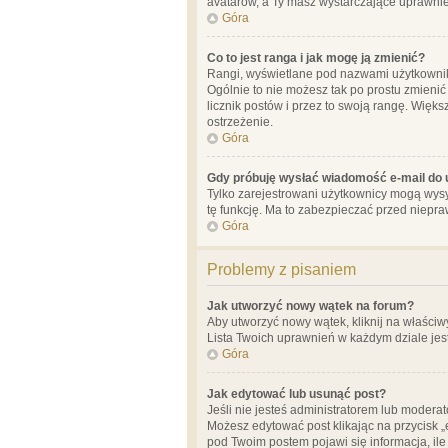
avatarów, a Ty masz wystarczające uprawnien
Góra
Co to jest ranga i jak mogę ją zmienić?
Rangi, wyświetlane pod nazwami użytkowników
Ogólnie to nie możesz tak po prostu zmienić
licznik postów i przez to swoją rangę. Więks
ostrzeżenie.
Góra
Gdy próbuję wysłać wiadomość e-mail do 
Tylko zarejestrowani użytkownicy mogą wysył
tę funkcję. Ma to zabezpieczać przed niep
Góra
Problemy z pisaniem
Jak utworzyć nowy wątek na forum?
Aby utworzyć nowy wątek, kliknij na właściw
Lista Twoich uprawnień w każdym dziale jes
Góra
Jak edytować lub usunąć post?
Jeśli nie jesteś administratorem lub moderat
Możesz edytować post klikając na przycisk „
pod Twoim postem pojawi się informacja, ile ra