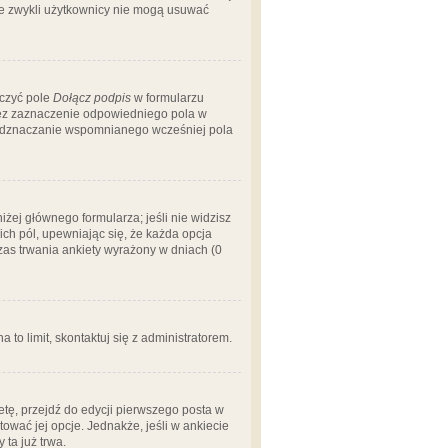
 że zwykli użytkownicy nie mogą usuwać
aczyć pole
Dołącz podpis
w formularzu
zez zaznaczenie odpowiedniego pola w
 odznaczanie wspomnianego wcześniej pola
iżej głównego formularza; jeśli nie widzisz
ich pól, upewniając się, że każda opcja
czas trwania ankiety wyrażony w dniach (0
a to limit, skontaktuj się z administratorem.
tę, przejdź do edycji pierwszego posta w
tować jej opcje. Jednakże, jeśli w ankiecie
ta już trwa.