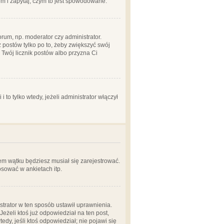
em i zapytaj, czym to jest spowodowane.
rum, np. moderator czy administrator.
 postów tylko po to, żeby zwiększyć swój
y Twój licznik postów albo przyzna Ci
o tylko wtedy, jeżeli administrator włączył
em wątku będziesz musiał się zarejestrować.
sować w ankietach itp.
istrator w ten sposób ustawił uprawnienia.
eżeli ktoś już odpowiedział na ten post,
tedy, jeśli ktoś odpowiedział; nie pojawi się