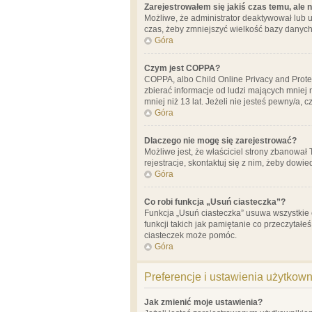
Zarejestrowałem się jakiś czas temu, ale 
Możliwe, że administrator deaktywował lub u
czas, żeby zmniejszyć wielkość bazy danych.
Góra
Czym jest COPPA?
COPPA, albo Child Online Privacy and Prote
zbierać informacje od ludzi mających mniej
mniej niż 13 lat. Jeżeli nie jesteś pewny/a,
Góra
Dlaczego nie mogę się zarejestrować?
Możliwe jest, że właściciel strony zbanował
rejestracje, skontaktuj się z nim, żeby dowie
Góra
Co robi funkcja „Usuń ciasteczka”?
Funkcja „Usuń ciasteczka” usuwa wszystkie 
funkcji takich jak pamiętanie co przeczytałe
ciasteczek może pomóc.
Góra
Preferencje i ustawienia użytkow
Jak zmienić moje ustawienia?