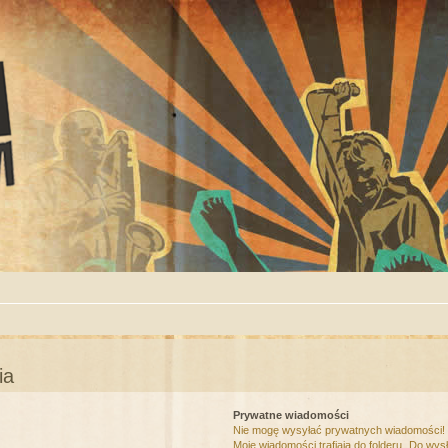
ia
Prywatne wiadomości
Nie mogę wysyłać prywatnych wiadomości!
Moje wiadomości trafiają do folderu „Do wys