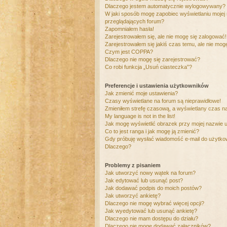
Dlaczego jestem automatycznie wylogowywany?
W jaki sposób mogę zapobiec wyświetlaniu mojej
przeglądających forum?
Zapomniałem hasła!
Zarejestrowałem się, ale nie mogę się zalogować!
Zarejestrowałem się jakiś czas temu, ale nie mog
Czym jest COPPA?
Dlaczego nie mogę się zarejestrować?
Co robi funkcja „Usuń ciasteczka”?
Preferencje i ustawienia użytkowników
Jak zmienić moje ustawienia?
Czasy wyświetlane na forum są nieprawidłowe!
Zmieniłem strefę czasową, a wyświetlany czas nad
My language is not in the list!
Jak mogę wyświetlić obrazek przy mojej nazwie 
Co to jest ranga i jak mogę ją zmienić?
Gdy próbuję wysłać wiadomość e-mail do użytkow
Dlaczego?
Problemy z pisaniem
Jak utworzyć nowy wątek na forum?
Jak edytować lub usunąć post?
Jak dodawać podpis do moich postów?
Jak utworzyć ankietę?
Dlaczego nie mogę wybrać więcej opcji?
Jak wyedytować lub usunąć ankietę?
Dlaczego nie mam dostępu do działu?
Dlaczego nie mogę dodawać załączników?