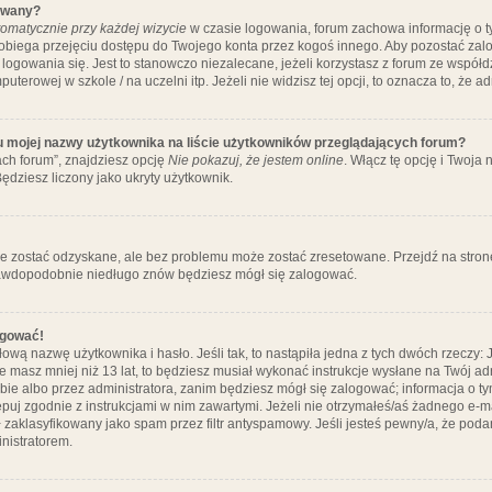
ywany?
omatycznie przy każdej wizycie
w czasie logowania, forum zachowa informację o ty
pobiega przejęciu dostępu do Twojego konta przez kogoś innego. Aby pozostać za
logowania się. Jest to stanowczo niezalecane, jeżeli korzystasz z forum ze współ
uterowej w szkole / na uczelni itp. Jeżeli nie widzisz tej opcji, to oznacza to, że a
u mojej nazwy użytkownika na liście użytkowników przeglądających forum?
ch forum”, znajdziesz opcję
Nie pokazuj, że jestem online
. Włącz tę opcję i Twoja
ędziesz liczony jako ukryty użytkownik.
e zostać odzyskane, ale bez problemu może zostać zresetowane. Przejdź na stronę 
prawdopodobnie niedługo znów będziesz mógł się zalogować.
ogować!
ową nazwę użytkownika i hasło. Jeśli tak, to nastąpiła jedna z tych dwóch rzeczy: 
że masz mniej niż 13 lat, to będziesz musiał wykonać instrukcje wysłane na Twój ad
ie albo przez administratora, zanim będziesz mógł się zalogować; informacja o tym
tępuj zgodnie z instrukcjami w nim zawartymi. Jeżeli nie otrzymałeś/aś żadnego e
 zaklasyfikowany jako spam przez filtr antyspamowy. Jeśli jesteś pewny/a, że poda
nistratorem.