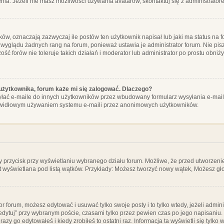
ia. Jeżeli nie masz możliwości używania avatarów, skontaktuj się z administrator
, oznaczają zazwyczaj ile postów ten użytkownik napisał lub jaki ma status na fo
 wyglądu żadnych rang na forum, ponieważ ustawia je administrator forum. Nie pisz
zość forów nie toleruje takich działań i moderator lub administrator po prostu obniż
użytkownika, forum każe mi się zalogować. Dlaczego?
ać e-maile do innych użytkowników przez wbudowany formularz wysyłania e-maili i t
rawidłowym używaniem systemu e-maili przez anonimowych użytkowników.
y przycisk przy wyświetlaniu wybranego działu forum. Możliwe, że przed utworzeni
t wyświetlana pod listą wątków. Przykłady: Możesz tworzyć nowy wątek, Możesz gło
or forum, możesz edytować i usuwać tylko swoje posty i to tylko wtedy, jeżeli admin
edytuj” przy wybranym poście, czasami tylko przez pewien czas po jego napisaniu. J
zy go edytowałeś i kiedy zrobiłeś to ostatni raz. Informacja ta wyświetli się tylko w