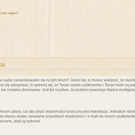
zenia wątku?
cją
ogóle zarejestrowałeś się na tym forum? Jeżeli nie, to musisz wiedzieć, że rejestr
esz się zalogować, to upewnij się, że Twoja nazwa użytkownika i Twoje hasło są praw
e nie zostałeś zbanowany. Jest też możliwe, że problem powoduje błędna konfigura
a forum zależy, czy aby pisać wiadomości konieczna jest rejestracja. Jednakże reje
jak własny avatar, wysyłanie prywatnych wiadomości i e-maili do innych użytkownik
zalecane, abyś ją wykonał.