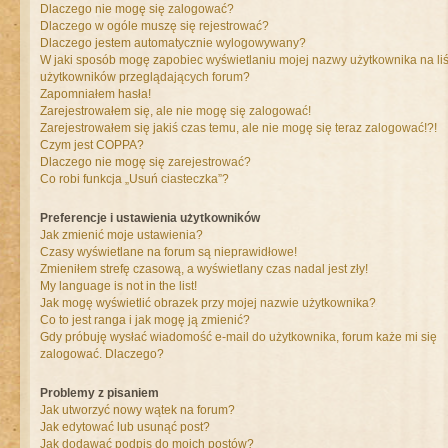
Dlaczego nie mogę się zalogować?
Dlaczego w ogóle muszę się rejestrować?
Dlaczego jestem automatycznie wylogowywany?
W jaki sposób mogę zapobiec wyświetlaniu mojej nazwy użytkownika na liś
użytkowników przeglądających forum?
Zapomniałem hasła!
Zarejestrowałem się, ale nie mogę się zalogować!
Zarejestrowałem się jakiś czas temu, ale nie mogę się teraz zalogować!?!
Czym jest COPPA?
Dlaczego nie mogę się zarejestrować?
Co robi funkcja „Usuń ciasteczka”?
Preferencje i ustawienia użytkowników
Jak zmienić moje ustawienia?
Czasy wyświetlane na forum są nieprawidłowe!
Zmieniłem strefę czasową, a wyświetlany czas nadal jest zły!
My language is not in the list!
Jak mogę wyświetlić obrazek przy mojej nazwie użytkownika?
Co to jest ranga i jak mogę ją zmienić?
Gdy próbuję wysłać wiadomość e-mail do użytkownika, forum każe mi się
zalogować. Dlaczego?
Problemy z pisaniem
Jak utworzyć nowy wątek na forum?
Jak edytować lub usunąć post?
Jak dodawać podpis do moich postów?