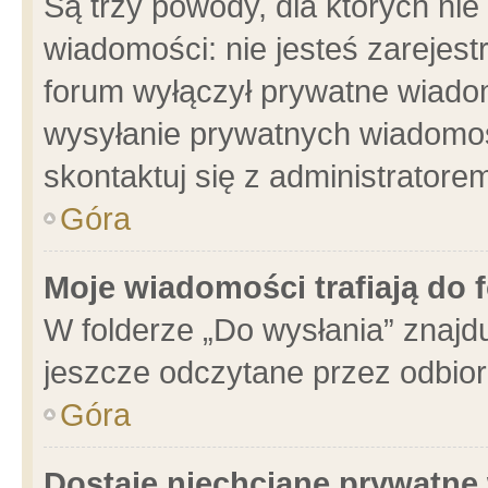
Są trzy powody, dla których n
wiadomości: nie jesteś zarejest
forum wyłączył prywatne wiadom
wysyłanie prywatnych wiadomości
skontaktuj się z administratore
Góra
Moje wiadomości trafiają do 
W folderze „Do wysłania” znajdu
jeszcze odczytane przez odbior
Góra
Dostaję niechciane prywatne