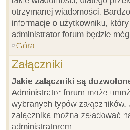
takie wiadomości, dlatego prze
otrzymanej wiadomości. Bardzo
informacje o użytkowniku, któ
administrator forum będzie móg
Góra
Załączniki
Jakie załączniki są dozwolo
Administrator forum może umoż
wybranych typów załączników. J
załącznika można załadować na 
administratorem.