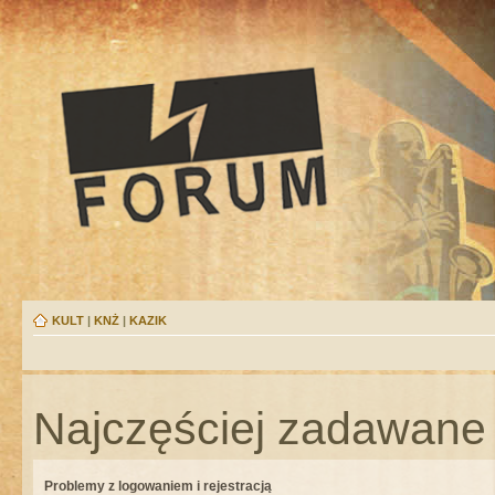
KULT
|
KNŻ
|
KAZIK
Najczęściej zadawane 
Problemy z logowaniem i rejestracją