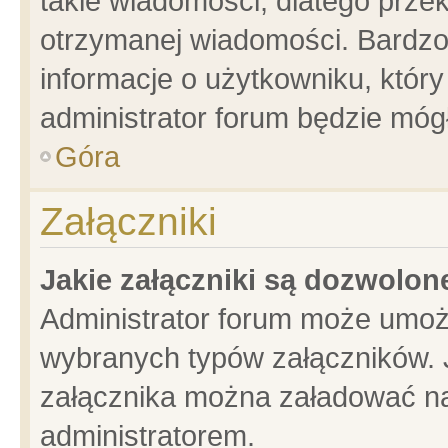
takie wiadomości, dlatego prze
otrzymanej wiadomości. Bardzo
informacje o użytkowniku, któ
administrator forum będzie móg
Góra
Załączniki
Jakie załączniki są dozwolo
Administrator forum może umoż
wybranych typów załączników. J
załącznika można załadować na 
administratorem.