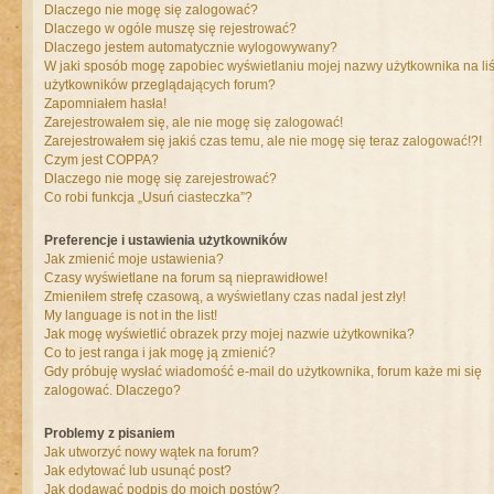
Dlaczego nie mogę się zalogować?
Dlaczego w ogóle muszę się rejestrować?
Dlaczego jestem automatycznie wylogowywany?
W jaki sposób mogę zapobiec wyświetlaniu mojej nazwy użytkownika na liś
użytkowników przeglądających forum?
Zapomniałem hasła!
Zarejestrowałem się, ale nie mogę się zalogować!
Zarejestrowałem się jakiś czas temu, ale nie mogę się teraz zalogować!?!
Czym jest COPPA?
Dlaczego nie mogę się zarejestrować?
Co robi funkcja „Usuń ciasteczka”?
Preferencje i ustawienia użytkowników
Jak zmienić moje ustawienia?
Czasy wyświetlane na forum są nieprawidłowe!
Zmieniłem strefę czasową, a wyświetlany czas nadal jest zły!
My language is not in the list!
Jak mogę wyświetlić obrazek przy mojej nazwie użytkownika?
Co to jest ranga i jak mogę ją zmienić?
Gdy próbuję wysłać wiadomość e-mail do użytkownika, forum każe mi się
zalogować. Dlaczego?
Problemy z pisaniem
Jak utworzyć nowy wątek na forum?
Jak edytować lub usunąć post?
Jak dodawać podpis do moich postów?