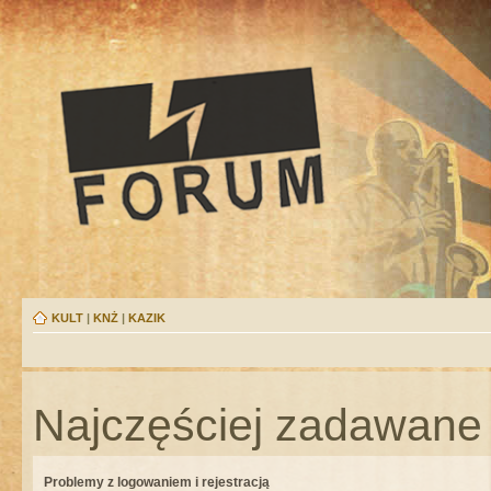
KULT
|
KNŻ
|
KAZIK
Najczęściej zadawane 
Problemy z logowaniem i rejestracją