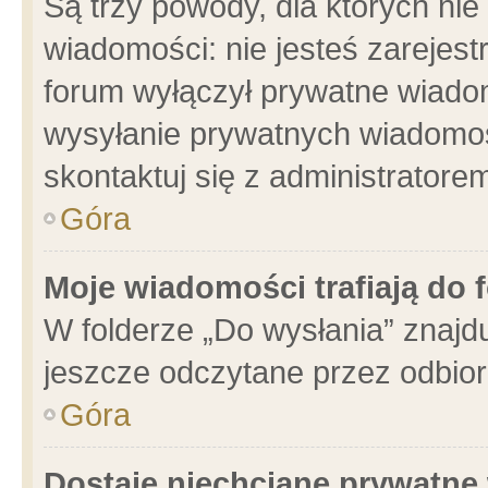
Są trzy powody, dla których n
wiadomości: nie jesteś zarejest
forum wyłączył prywatne wiadom
wysyłanie prywatnych wiadomości
skontaktuj się z administratore
Góra
Moje wiadomości trafiają do 
W folderze „Do wysłania” znajdu
jeszcze odczytane przez odbior
Góra
Dostaję niechciane prywatne