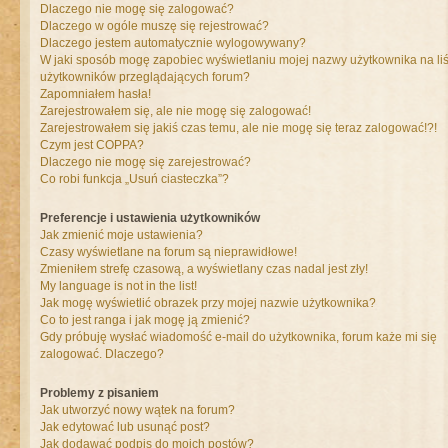
Dlaczego nie mogę się zalogować?
Dlaczego w ogóle muszę się rejestrować?
Dlaczego jestem automatycznie wylogowywany?
W jaki sposób mogę zapobiec wyświetlaniu mojej nazwy użytkownika na liś
użytkowników przeglądających forum?
Zapomniałem hasła!
Zarejestrowałem się, ale nie mogę się zalogować!
Zarejestrowałem się jakiś czas temu, ale nie mogę się teraz zalogować!?!
Czym jest COPPA?
Dlaczego nie mogę się zarejestrować?
Co robi funkcja „Usuń ciasteczka”?
Preferencje i ustawienia użytkowników
Jak zmienić moje ustawienia?
Czasy wyświetlane na forum są nieprawidłowe!
Zmieniłem strefę czasową, a wyświetlany czas nadal jest zły!
My language is not in the list!
Jak mogę wyświetlić obrazek przy mojej nazwie użytkownika?
Co to jest ranga i jak mogę ją zmienić?
Gdy próbuję wysłać wiadomość e-mail do użytkownika, forum każe mi się
zalogować. Dlaczego?
Problemy z pisaniem
Jak utworzyć nowy wątek na forum?
Jak edytować lub usunąć post?
Jak dodawać podpis do moich postów?