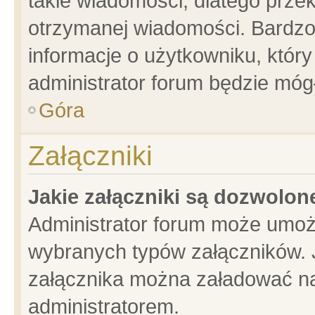
takie wiadomości, dlatego prze
otrzymanej wiadomości. Bardzo
informacje o użytkowniku, któ
administrator forum będzie móg
Góra
Załączniki
Jakie załączniki są dozwolo
Administrator forum może umoż
wybranych typów załączników. J
załącznika można załadować na 
administratorem.