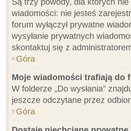
Są trzy powody, dla których n
wiadomości: nie jesteś zarejest
forum wyłączył prywatne wiadom
wysyłanie prywatnych wiadomości
skontaktuj się z administratore
Góra
Moje wiadomości trafiają do 
W folderze „Do wysłania” znajdu
jeszcze odczytane przez odbior
Góra
Dostaję niechciane prywatne