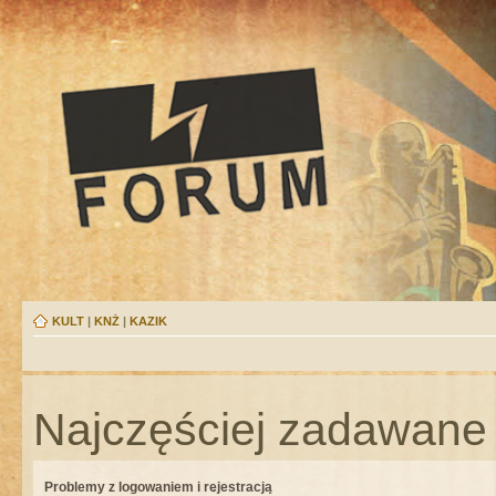
KULT
|
KNŻ
|
KAZIK
Najczęściej zadawane 
Problemy z logowaniem i rejestracją