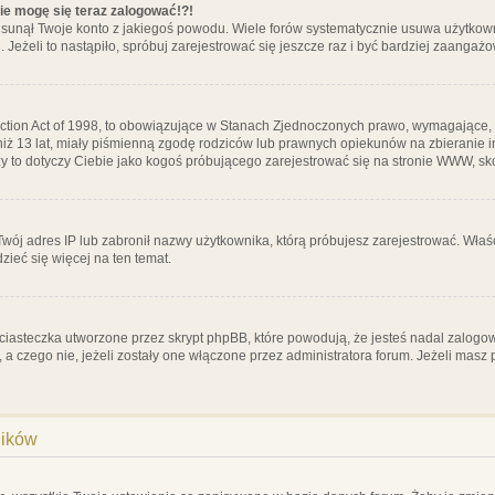
nie mogę się teraz zalogować!?!
sunął Twoje konto z jakiegoś powodu. Wiele forów systematycznie usuwa użytkownik
 Jeżeli to nastąpiło, spróbuj zarejestrować się jeszcze raz i być bardziej zaanga
ction Act of 1998, to obowiązujące w Stanach Zjednoczonych prawo, wymagające, 
 niż 13 lat, miały piśmienną zgodę rodziców lub prawnych opiekunów na zbieranie 
 czy to dotyczy Ciebie jako kogoś próbującego zarejestrować się na stronie WWW, sk
 Twój adres IP lub zabronił nazwy użytkownika, którą próbujesz zarejestrować. Właś
dzieć się więcej na ten temat.
ciasteczka utworzone przez skrypt phpBB, które powodują, że jesteś nadal zalogo
ś, a czego nie, jeżeli zostały one włączone przez administratora forum. Jeżeli mas
ników