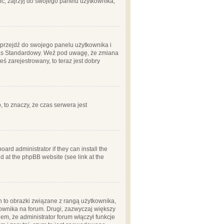
ć, zajrzyj do swojego panelu użytkownika;
m, przejdź do swojego panelu użytkownika i
zas Standardowy. Weź pod uwagę, że zmiana
ś zarejestrowany, to teraz jest dobry
, to znaczy, że czas serwera jest
ard administrator if they can install the
d at the phpBB website (see link at the
h to obrazki związane z rangą użytkownika,
kownika na forum. Drugi, zazwyczaj większy
em, że administrator forum włączył funkcje