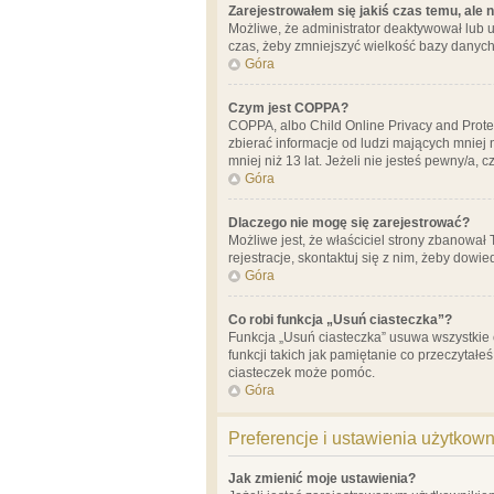
Zarejestrowałem się jakiś czas temu, ale 
Możliwe, że administrator deaktywował lub u
czas, żeby zmniejszyć wielkość bazy danych.
Góra
Czym jest COPPA?
COPPA, albo Child Online Privacy and Prote
zbierać informacje od ludzi mających mniej
mniej niż 13 lat. Jeżeli nie jesteś pewny/a,
Góra
Dlaczego nie mogę się zarejestrować?
Możliwe jest, że właściciel strony zbanował
rejestracje, skontaktuj się z nim, żeby dowie
Góra
Co robi funkcja „Usuń ciasteczka”?
Funkcja „Usuń ciasteczka” usuwa wszystkie 
funkcji takich jak pamiętanie co przeczytałe
ciasteczek może pomóc.
Góra
Preferencje i ustawienia użytkow
Jak zmienić moje ustawienia?