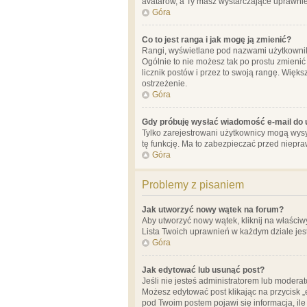
avatarów, a Ty masz wystarczające uprawnien
Góra
Co to jest ranga i jak mogę ją zmienić?
Rangi, wyświetlane pod nazwami użytkowników
Ogólnie to nie możesz tak po prostu zmienić
licznik postów i przez to swoją rangę. Więks
ostrzeżenie.
Góra
Gdy próbuję wysłać wiadomość e-mail do 
Tylko zarejestrowani użytkownicy mogą wysył
tę funkcję. Ma to zabezpieczać przed niep
Góra
Problemy z pisaniem
Jak utworzyć nowy wątek na forum?
Aby utworzyć nowy wątek, kliknij na właściw
Lista Twoich uprawnień w każdym dziale jes
Góra
Jak edytować lub usunąć post?
Jeśli nie jesteś administratorem lub moderat
Możesz edytować post klikając na przycisk „
pod Twoim postem pojawi się informacja, ile ra