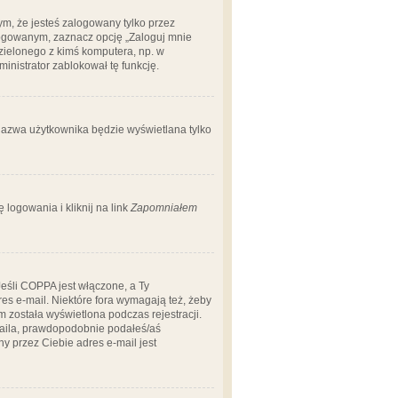
m, że jesteś zalogowany tylko przez
logowanym, zaznacz opcję „Zaloguj mnie
dzielonego z kimś komputera, np. w
dministrator zablokował tę funkcję.
 nazwa użytkownika będzie wyświetlana tylko
logowania i kliknij na link
Zapomniałem
Jeśli COPPA jest włączone, a Ty
res e-mail. Niektóre fora wymagają też, żeby
 została wyświetlona podczas rejestracji.
-maila, prawdopodobnie podałeś/aś
ny przez Ciebie adres e-mail jest