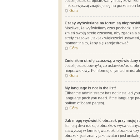
Jeżeli jesteś zarejestrowanym użytkownikie
link zazwyczaj znajduje się na górze stron f
Góra
Czasy wyświetlane na forum są nieprawid
Możliwe, że wyświetlany czas pochodzi z inne
zmień swoją strefę czasową, aby zgadzała 
strefy czasowej, tak jak większości ustawień
moment na to, żeby się zarejestrować.
Góra
Zmieniłem strefę czasową, a wyświetlany c
Jeżeli jesteś pewny/a, że ustawiłeś/aś stref
nieprawidłowy. Poinformuj o tym administrat
Góra
My language is not in the list!
Either the administrator has not installed yo
language pack you need. If the language pack
bottom of board pages).
Góra
Jak mogę wyświetlić obrazek przy mojej 
Istnieją dwa rodzaje obrazków wyświetlanyc
zazwyczaj w formie gwiazdek, bloczków czy k
obrazek, jest znany jako avatar i jest unik