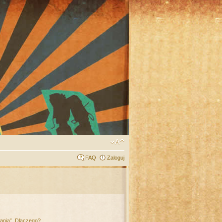
FAQ
Zaloguj
łania”. Dlaczego?