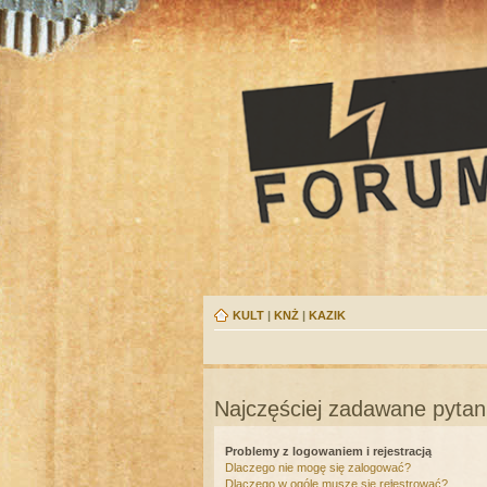
KULT
|
KNŻ
|
KAZIK
Najczęściej zadawane pytan
Problemy z logowaniem i rejestracją
Dlaczego nie mogę się zalogować?
Dlaczego w ogóle muszę się rejestrować?