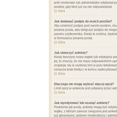
jeśli moderator lub administrator edytował 
postów, gdy ktoś już na nie odpowiedział.
Góra
Jak dodawać podpis do moich postów?
Aby umieścić podpis pod swoim postem, mus
pisania posta, aby dołączyć podpis do nie
panelu użytkownika. Kiedy to zrobisz, będ
w formularzu pisania posta.
Góra
Jak utworzyć ankietę?
Kiedy tworzysz nowy wątek lub edytujesz pier
jej, to znaczy, że nie masz odpowiednich up
znajduje się w osobnej linii w polu tekstow
oznacza brak limitu) i w końcu zadecydować
Góra
Dlaczego nie mogę wybrać więcej opcji?
Limit opcji w ankiecie jest ustalany przez ad
Góra
Jak wyedytować lub usunąć ankietę?
Podobnie jak posty, ankiety mogą być edytow
wątku, z którym zawsze związana jest ankieta
już głosowano, jedynie moderatorzy i admini