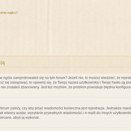
zenia wątku?
cją
ogóle zarejestrowałeś się na tym forum? Jeżeli nie, to musisz wiedzieć, że rejestr
esz się zalogować, to upewnij się, że Twoja nazwa użytkownika i Twoje hasło są praw
e nie zostałeś zbanowany. Jest też możliwe, że problem powoduje błędna konfigura
a forum zależy, czy aby pisać wiadomości konieczna jest rejestracja. Jednakże reje
jak własny avatar, wysyłanie prywatnych wiadomości i e-maili do innych użytkownik
zalecane, abyś ją wykonał.