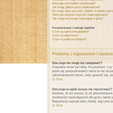
Dlaczego otrzymałem ostrzeżenie?
Jak mogę zgłosić posty moderatorowi?
Do czego służy przycisk „Zapisz” w widoku twor
Dlaczego mój post musi być zaakceptowany?
Jak mogę przesunąć swój wątek w górę?
Formatowanie i rodzaje wątków
Czym są ogłoszenia globalne?
Czym są ogłoszenia?
Czym są wątki przyklejone?
Problemy z logowaniem i rejestra
Dlaczego nie mogę się zalogować?
Powodów może być kilka. Po pierwsze: Czy w 
jeżeli się zarejestrowałeś i mimo to nie moż
administratorem forum, żeby upewnić się, ż
Góra
Dlaczego w ogóle muszę się rejestrować?
Możliwe, że nie musisz, to od administrator
możliwości niedostępnych dla gości, takich 
Rejestracja zajmuje tylko chwilę, więc jest 
Góra