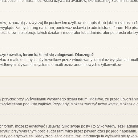
ia. Jeżeli nie masz możliwości używania avatarów, skontaktuj się z administrator
, oznaczają zazwyczaj ile postów ten użytkownik napisał lub jaki ma status na fo
 wyglądu żadnych rang na forum, ponieważ ustawia je administrator forum. Nie pisz
zość forów nie toleruje takich działań i moderator lub administrator po prostu obniż
użytkownika, forum każe mi się zalogować. Dlaczego?
ać e-maile do innych użytkowników przez wbudowany formularz wysyłania e-maili i t
rawidłowym używaniem systemu e-maili przez anonimowych użytkowników.
y przycisk przy wyświetlaniu wybranego działu forum. Możliwe, że przed utworzeni
t wyświetlana pod listą wątków. Przykłady: Możesz tworzyć nowy wątek, Możesz gło
or forum, możesz edytować i usuwać tylko swoje posty i to tylko wtedy, jeżeli admin
edytuj” przy wybranym poście, czasami tylko przez pewien czas po jego napisaniu. J
zy go edytowałeś i kiedy zrobiłeś to ostatni raz. Informacja ta wyświetli się tylko w