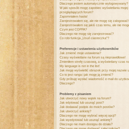
Dlaczego jestem automatycznie wylogowywany?
W jaki sposób mogę zapobiec wyświetlaniu mojej
przeglądających forum?
Zapomniałem hasła!
Zarejestrowałem się, ale nie mogę się zalogować!
Zarejestrowałem się jakiś czas temu, ale nie mog
Czym jest COPPA?
Dlaczego nie mogę się zarejestrować?
Co robi funkcja „Usuń ciasteczka”?
Preferencje i ustawienia użytkowników
Jak zmienić moje ustawienia?
Czasy wyświetlane na forum są nieprawidłowe!
Zmieniłem strefę czasową, a wyświetlany czas nad
My language is not in the list!
Jak mogę wyświetlić obrazek przy mojej nazwie 
Co to jest ranga i jak mogę ją zmienić?
Gdy próbuję wysłać wiadomość e-mail do użytkow
Dlaczego?
Problemy z pisaniem
Jak utworzyć nowy wątek na forum?
Jak edytować lub usunąć post?
Jak dodawać podpis do moich postów?
Jak utworzyć ankietę?
Dlaczego nie mogę wybrać więcej opcji?
Jak wyedytować lub usunąć ankietę?
Dlaczego nie mam dostępu do działu?
Dlaczego nie mogę dodawać załączników?