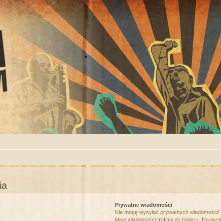
ia
Prywatne wiadomości
Nie mogę wysyłać prywatnych wiadomości!
Moje wiadomości trafiają do folderu „Do wys