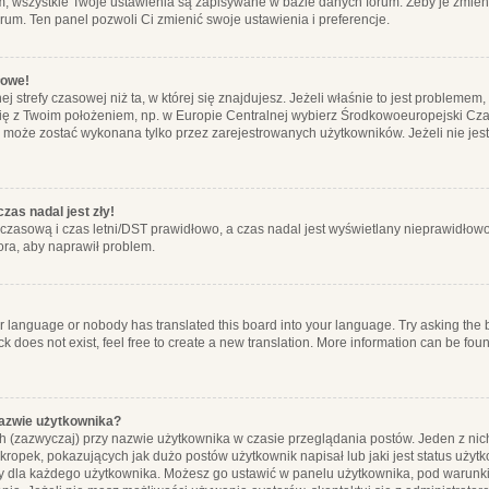
m, wszystkie Twoje ustawienia są zapisywane w bazie danych forum. Żeby je zmieni
orum. Ten panel pozwoli Ci zmienić swoje ustawienia i preferencje.
łowe!
j strefy czasowej niż ta, w której się znajdujesz. Jeżeli właśnie to jest probleme
się z Twoim położeniem, np. w Europie Centralnej wybierz Środkowoeuropejski C
, może zostać wykonana tylko przez zarejestrowanych użytkowników. Jeżeli nie jeste
zas nadal jest zły!
ę czasową i czas letni/DST prawidłowo, a czas nadal jest wyświetlany nieprawidłowo
ora, aby naprawił problem.
ur language or nobody has translated this board into your language. Try asking the bo
 does not exist, feel free to create a new translation. More information can be foun
nazwie użytkownika?
h (zazwyczaj) przy nazwie użytkownika w czasie przeglądania postów. Jeden z nic
ropek, pokazujących jak dużo postów użytkownik napisał lub jaki jest status użyt
alny dla każdego użytkownika. Możesz go ustawić w panelu użytkownika, pod warunki