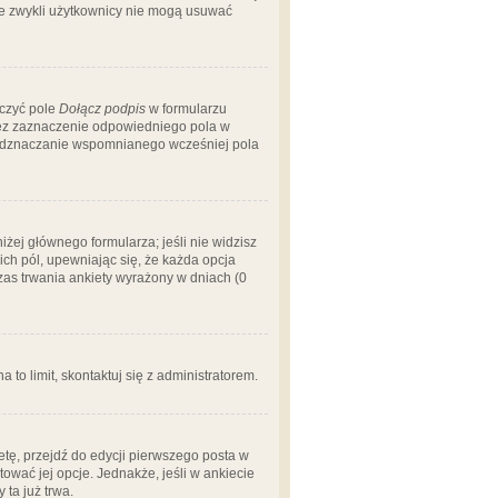
 że zwykli użytkownicy nie mogą usuwać
aczyć pole
Dołącz podpis
w formularzu
zez zaznaczenie odpowiedniego pola w
 odznaczanie wspomnianego wcześniej pola
iżej głównego formularza; jeśli nie widzisz
ich pól, upewniając się, że każda opcja
czas trwania ankiety wyrażony w dniach (0
a to limit, skontaktuj się z administratorem.
tę, przejdź do edycji pierwszego posta w
tować jej opcje. Jednakże, jeśli w ankiecie
ta już trwa.