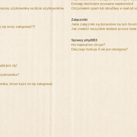
Dostaję niechciane prywatne wiadomości!
 nazwy użytkownika na liście użytkowników
Otrzymałem spam lub obraźliwy e-mail od u
Załączniki
Jakie załączniki są dozwolone na tym foru
ę się teraz zalogować!?!
Jak znaleźć wszystkie dodane przeze mnie 
Sprawy phpBB3
Kto napisał ten skrypt?
Dlaczego funkcja X nie jest dostępna?
al jest zły!
użytkownika?
nika, forum każe mi się zalogować.