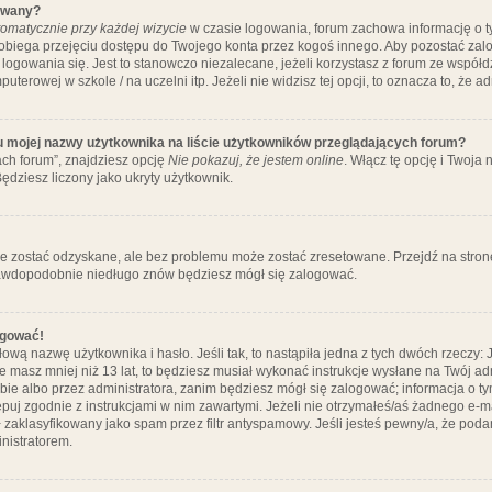
ywany?
omatycznie przy każdej wizycie
w czasie logowania, forum zachowa informację o ty
pobiega przejęciu dostępu do Twojego konta przez kogoś innego. Aby pozostać za
logowania się. Jest to stanowczo niezalecane, jeżeli korzystasz z forum ze współ
uterowej w szkole / na uczelni itp. Jeżeli nie widzisz tej opcji, to oznacza to, że a
u mojej nazwy użytkownika na liście użytkowników przeglądających forum?
ch forum”, znajdziesz opcję
Nie pokazuj, że jestem online
. Włącz tę opcję i Twoja
ędziesz liczony jako ukryty użytkownik.
e zostać odzyskane, ale bez problemu może zostać zresetowane. Przejdź na stronę 
prawdopodobnie niedługo znów będziesz mógł się zalogować.
ogować!
ową nazwę użytkownika i hasło. Jeśli tak, to nastąpiła jedna z tych dwóch rzeczy: 
że masz mniej niż 13 lat, to będziesz musiał wykonać instrukcje wysłane na Twój ad
ie albo przez administratora, zanim będziesz mógł się zalogować; informacja o tym
tępuj zgodnie z instrukcjami w nim zawartymi. Jeżeli nie otrzymałeś/aś żadnego e
 zaklasyfikowany jako spam przez filtr antyspamowy. Jeśli jesteś pewny/a, że poda
nistratorem.