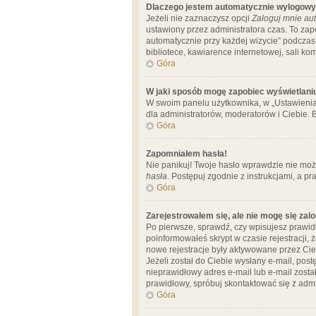
Dlaczego jestem automatycznie wylogow
Jeżeli nie zaznaczysz opcji
Zaloguj mnie aut
ustawiony przez administratora czas. To za
automatycznie przy każdej wizycie” podczas 
bibliotece, kawiarence internetowej, sali komp
Góra
W jaki sposób mogę zapobiec wyświetlani
W swoim panelu użytkownika, w „Ustawienia
dla administratorów, moderatorów i Ciebie. B
Góra
Zapomniałem hasła!
Nie panikuj! Twoje hasło wprawdzie nie moż
hasła
. Postępuj zgodnie z instrukcjami, a 
Góra
Zarejestrowałem się, ale nie mogę się zal
Po pierwsze, sprawdź, czy wpisujesz prawidł
poinformowałeś skrypt w czasie rejestracji, 
nowe rejestracje były aktywowane przez Cieb
Jeżeli został do Ciebie wysłany e-mail, pos
nieprawidłowy adres e-mail lub e-mail został
prawidłowy, spróbuj skontaktować się z admi
Góra