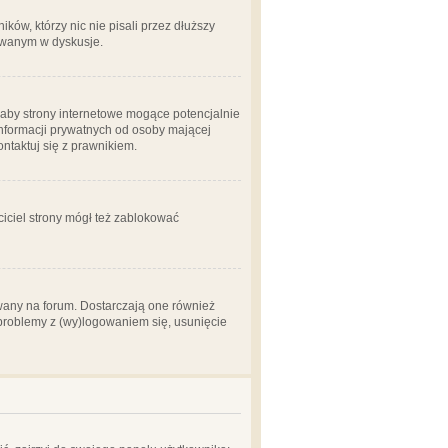
ów, którzy nic nie pisali przez dłuższy
żowanym w dyskusje.
aby strony internetowe mogące potencjalnie
informacji prywatnych od osoby mającej
ontaktuj się z prawnikiem.
ciciel strony mógł też zablokować
wany na forum. Dostarczają one również
z problemy z (wy)logowaniem się, usunięcie