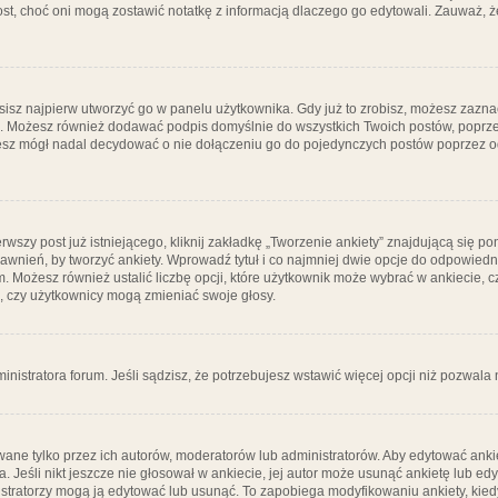
post, choć oni mogą zostawić notatkę z informacją dlaczego go edytowali. Zauważ,
isz najpierw utworzyć go w panelu użytkownika. Gdy już to zrobisz, możesz zazn
go. Możesz również dodawać podpis domyślnie do wszystkich Twoich postów, popr
ziesz mógł nadal decydować o nie dołączeniu go do pojedynczych postów poprzez
wszy post już istniejącego, kliknij zakładkę „Tworzenie ankiety” znajdującą się pon
rawnień, by tworzyć ankiety. Wprowadź tytuł i co najmniej dwie opcje do odpowiedn
ym. Możesz również ustalić liczbę opcji, które użytkownik może wybrać w ankiecie, 
, czy użytkownicy mogą zmieniać swoje głosy.
ministratora forum. Jeśli sądzisz, że potrzebujesz wstawić więcej opcji niż pozwala n
ane tylko przez ich autorów, moderatorów lub administratorów. Aby edytować ankie
. Jeśli nikt jeszcze nie głosował w ankiecie, jej autor może usunąć ankietę lub edy
stratorzy mogą ją edytować lub usunąć. To zapobiega modyfikowaniu ankiety, kiedy 