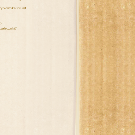
żytkownika forum!
m?
załączniki?