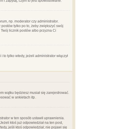
em i zapytaj, czym to jest spowodowane.
rum, np. moderator czy administrator.
 postów tylko po to, żeby zwiększyć swój
y Twój licznik postów albo przyzna Ci
o tylko wtedy, jeżeli administrator włączył
em wątku będziesz musiał się zarejestrować.
sować w ankietach itp.
istrator w ten sposób ustawił uprawnienia.
eżeli ktoś już odpowiedział na ten post,
tedy, jeśli ktoś odpowiedział; nie pojawi się