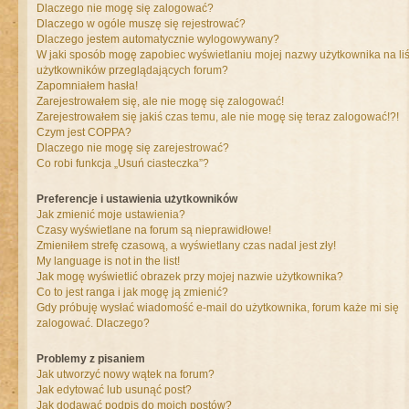
Dlaczego nie mogę się zalogować?
Dlaczego w ogóle muszę się rejestrować?
Dlaczego jestem automatycznie wylogowywany?
W jaki sposób mogę zapobiec wyświetlaniu mojej nazwy użytkownika na liś
użytkowników przeglądających forum?
Zapomniałem hasła!
Zarejestrowałem się, ale nie mogę się zalogować!
Zarejestrowałem się jakiś czas temu, ale nie mogę się teraz zalogować!?!
Czym jest COPPA?
Dlaczego nie mogę się zarejestrować?
Co robi funkcja „Usuń ciasteczka”?
Preferencje i ustawienia użytkowników
Jak zmienić moje ustawienia?
Czasy wyświetlane na forum są nieprawidłowe!
Zmieniłem strefę czasową, a wyświetlany czas nadal jest zły!
My language is not in the list!
Jak mogę wyświetlić obrazek przy mojej nazwie użytkownika?
Co to jest ranga i jak mogę ją zmienić?
Gdy próbuję wysłać wiadomość e-mail do użytkownika, forum każe mi się
zalogować. Dlaczego?
Problemy z pisaniem
Jak utworzyć nowy wątek na forum?
Jak edytować lub usunąć post?
Jak dodawać podpis do moich postów?