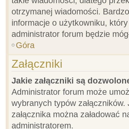
takie wiadomości, dlatego prze
otrzymanej wiadomości. Bardzo
informacje o użytkowniku, któ
administrator forum będzie móg
Góra
Załączniki
Jakie załączniki są dozwolo
Administrator forum może umoż
wybranych typów załączników. J
załącznika można załadować na 
administratorem.