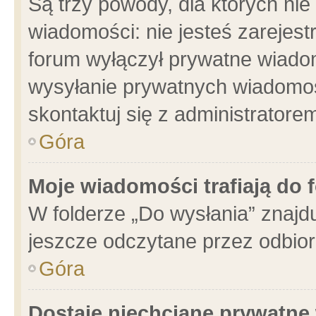
Są trzy powody, dla których n
wiadomości: nie jesteś zarejest
forum wyłączył prywatne wiadom
wysyłanie prywatnych wiadomości
skontaktuj się z administratore
Góra
Moje wiadomości trafiają do 
W folderze „Do wysłania” znajdu
jeszcze odczytane przez odbior
Góra
Dostaję niechciane prywatne