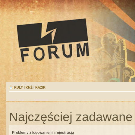
KULT
|
KNŻ
|
KAZIK
Najczęściej zadawane 
Problemy z logowaniem i rejestracją