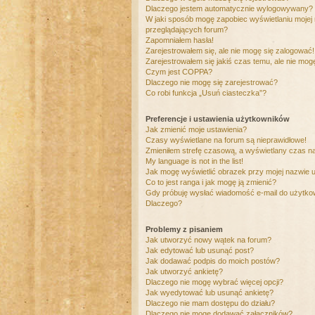
Dlaczego jestem automatycznie wylogowywany?
W jaki sposób mogę zapobiec wyświetlaniu mojej
przeglądających forum?
Zapomniałem hasła!
Zarejestrowałem się, ale nie mogę się zalogować!
Zarejestrowałem się jakiś czas temu, ale nie mog
Czym jest COPPA?
Dlaczego nie mogę się zarejestrować?
Co robi funkcja „Usuń ciasteczka”?
Preferencje i ustawienia użytkowników
Jak zmienić moje ustawienia?
Czasy wyświetlane na forum są nieprawidłowe!
Zmieniłem strefę czasową, a wyświetlany czas nad
My language is not in the list!
Jak mogę wyświetlić obrazek przy mojej nazwie 
Co to jest ranga i jak mogę ją zmienić?
Gdy próbuję wysłać wiadomość e-mail do użytkow
Dlaczego?
Problemy z pisaniem
Jak utworzyć nowy wątek na forum?
Jak edytować lub usunąć post?
Jak dodawać podpis do moich postów?
Jak utworzyć ankietę?
Dlaczego nie mogę wybrać więcej opcji?
Jak wyedytować lub usunąć ankietę?
Dlaczego nie mam dostępu do działu?
Dlaczego nie mogę dodawać załączników?