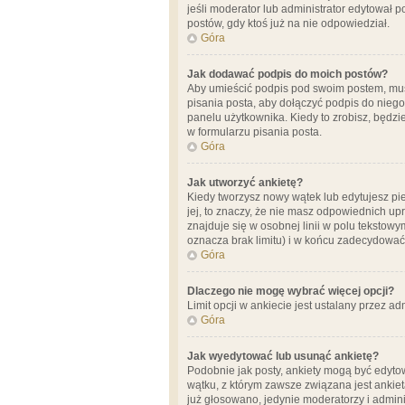
jeśli moderator lub administrator edytował 
postów, gdy ktoś już na nie odpowiedział.
Góra
Jak dodawać podpis do moich postów?
Aby umieścić podpis pod swoim postem, mus
pisania posta, aby dołączyć podpis do nie
panelu użytkownika. Kiedy to zrobisz, będ
w formularzu pisania posta.
Góra
Jak utworzyć ankietę?
Kiedy tworzysz nowy wątek lub edytujesz pier
jej, to znaczy, że nie masz odpowiednich up
znajduje się w osobnej linii w polu tekstow
oznacza brak limitu) i w końcu zadecydować
Góra
Dlaczego nie mogę wybrać więcej opcji?
Limit opcji w ankiecie jest ustalany przez ad
Góra
Jak wyedytować lub usunąć ankietę?
Podobnie jak posty, ankiety mogą być edytow
wątku, z którym zawsze związana jest ankieta
już głosowano, jedynie moderatorzy i admini