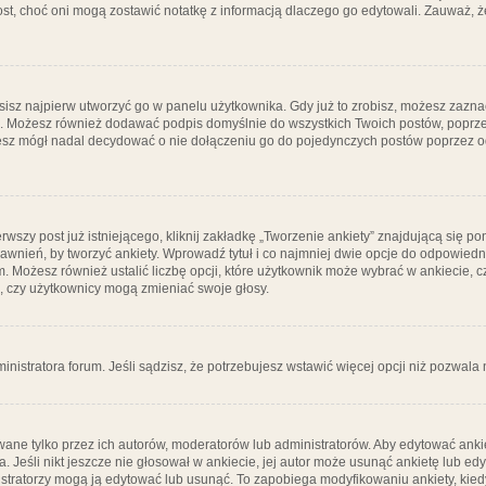
post, choć oni mogą zostawić notatkę z informacją dlaczego go edytowali. Zauważ,
isz najpierw utworzyć go w panelu użytkownika. Gdy już to zrobisz, możesz zazn
go. Możesz również dodawać podpis domyślnie do wszystkich Twoich postów, popr
ziesz mógł nadal decydować o nie dołączeniu go do pojedynczych postów poprzez
wszy post już istniejącego, kliknij zakładkę „Tworzenie ankiety” znajdującą się pon
rawnień, by tworzyć ankiety. Wprowadź tytuł i co najmniej dwie opcje do odpowiedn
ym. Możesz również ustalić liczbę opcji, które użytkownik może wybrać w ankiecie, 
, czy użytkownicy mogą zmieniać swoje głosy.
ministratora forum. Jeśli sądzisz, że potrzebujesz wstawić więcej opcji niż pozwala n
ane tylko przez ich autorów, moderatorów lub administratorów. Aby edytować ankie
. Jeśli nikt jeszcze nie głosował w ankiecie, jej autor może usunąć ankietę lub edy
stratorzy mogą ją edytować lub usunąć. To zapobiega modyfikowaniu ankiety, kiedy 