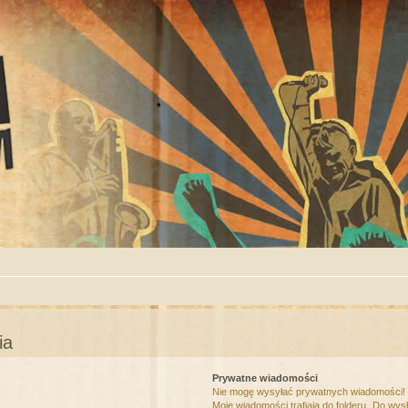
ia
Prywatne wiadomości
Nie mogę wysyłać prywatnych wiadomości!
Moje wiadomości trafiają do folderu „Do wys