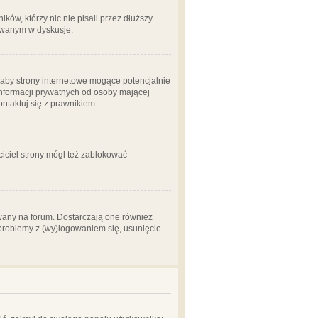
ów, którzy nic nie pisali przez dłuższy
żowanym w dyskusje.
aby strony internetowe mogące potencjalnie
informacji prywatnych od osoby mającej
ontaktuj się z prawnikiem.
ciciel strony mógł też zablokować
wany na forum. Dostarczają one również
z problemy z (wy)logowaniem się, usunięcie