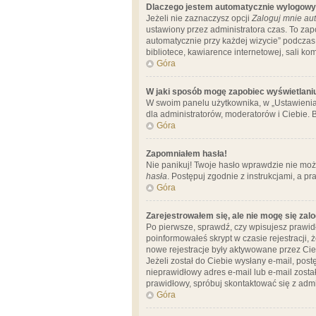
Dlaczego jestem automatycznie wylogow
Jeżeli nie zaznaczysz opcji
Zaloguj mnie aut
ustawiony przez administratora czas. To za
automatycznie przy każdej wizycie” podczas 
bibliotece, kawiarence internetowej, sali komp
Góra
W jaki sposób mogę zapobiec wyświetlani
W swoim panelu użytkownika, w „Ustawienia
dla administratorów, moderatorów i Ciebie. B
Góra
Zapomniałem hasła!
Nie panikuj! Twoje hasło wprawdzie nie moż
hasła
. Postępuj zgodnie z instrukcjami, a 
Góra
Zarejestrowałem się, ale nie mogę się zal
Po pierwsze, sprawdź, czy wpisujesz prawidł
poinformowałeś skrypt w czasie rejestracji, 
nowe rejestracje były aktywowane przez Cieb
Jeżeli został do Ciebie wysłany e-mail, pos
nieprawidłowy adres e-mail lub e-mail został
prawidłowy, spróbuj skontaktować się z admi
Góra