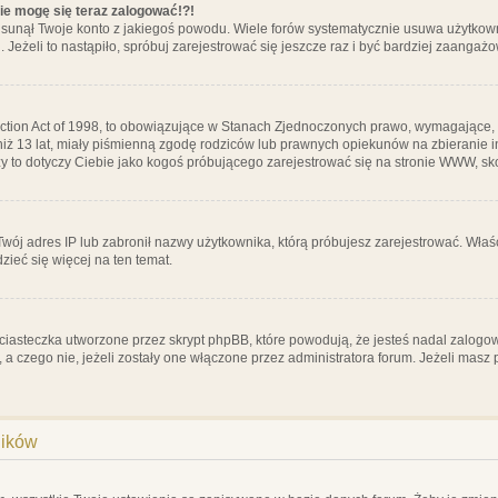
nie mogę się teraz zalogować!?!
sunął Twoje konto z jakiegoś powodu. Wiele forów systematycznie usuwa użytkownik
 Jeżeli to nastąpiło, spróbuj zarejestrować się jeszcze raz i być bardziej zaanga
ction Act of 1998, to obowiązujące w Stanach Zjednoczonych prawo, wymagające, 
 niż 13 lat, miały piśmienną zgodę rodziców lub prawnych opiekunów na zbieranie 
 czy to dotyczy Ciebie jako kogoś próbującego zarejestrować się na stronie WWW, sk
 Twój adres IP lub zabronił nazwy użytkownika, którą próbujesz zarejestrować. Właś
dzieć się więcej na ten temat.
ciasteczka utworzone przez skrypt phpBB, które powodują, że jesteś nadal zalogo
ś, a czego nie, jeżeli zostały one włączone przez administratora forum. Jeżeli mas
ników