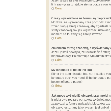
Jeżeli jesteś zarejestrowanym użytkownikie
link zazwyczaj znajduje się na górze stron f
Góra
Czasy wyświetlane na forum są nieprawid
Możliwe, że wyświetlany czas pochodzi z inne
zmień swoją strefę czasową, aby zgadzała 
strefy czasowej, tak jak większości ustawień
moment na to, żeby się zarejestrować.
Góra
Zmieniłem strefę czasową, a wyświetlany c
Jeżeli jesteś pewny/a, że ustawiłeś/aś stref
nieprawidłowy. Poinformuj o tym administrat
Góra
My language is not in the list!
Either the administrator has not installed yo
language pack you need. If the language pack
bottom of board pages).
Góra
Jak mogę wyświetlić obrazek przy mojej 
Istnieją dwa rodzaje obrazków wyświetlanyc
zazwyczaj w formie gwiazdek, bloczków czy k
obrazek, jest znany jako avatar i jest unik