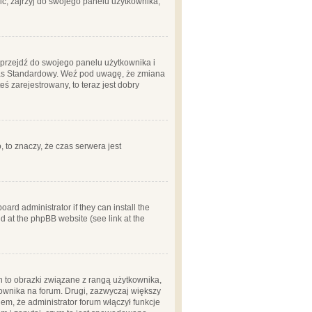
ć, zajrzyj do swojego panelu użytkownika;
m, przejdź do swojego panelu użytkownika i
zas Standardowy. Weź pod uwagę, że zmiana
ś zarejestrowany, to teraz jest dobry
, to znaczy, że czas serwera jest
ard administrator if they can install the
d at the phpBB website (see link at the
h to obrazki związane z rangą użytkownika,
kownika na forum. Drugi, zazwyczaj większy
em, że administrator forum włączył funkcje