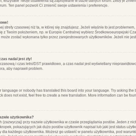
m, wszystkie Twoje ustawienia są zapisywane w bazie danych forum. Żeby je zmieni
orum. Ten panel pozwoli Ci zmienić swoje ustawienia i preferencje.
łowe!
j strefy czasowej niż ta, w której się znajdujesz. Jeżeli właśnie to jest probleme
się z Twoim położeniem, np. w Europie Centralnej wybierz Środkowoeuropejski C
, może zostać wykonana tylko przez zarejestrowanych użytkowników. Jeżeli nie jeste
zas nadal jest zły!
ę czasową i czas letni/DST prawidłowo, a czas nadal jest wyświetlany nieprawidłowo
ora, aby naprawił problem.
ur language or nobody has translated this board into your language. Try asking the bo
 does not exist, feel free to create a new translation. More information can be foun
nazwie użytkownika?
h (zazwyczaj) przy nazwie użytkownika w czasie przeglądania postów. Jeden z nic
ropek, pokazujących jak dużo postów użytkownik napisał lub jaki jest status użyt
alny dla każdego użytkownika. Możesz go ustawić w panelu użytkownika, pod warunki