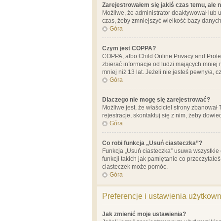
Zarejestrowałem się jakiś czas temu, ale 
Możliwe, że administrator deaktywował lub u
czas, żeby zmniejszyć wielkość bazy danych.
Góra
Czym jest COPPA?
COPPA, albo Child Online Privacy and Prote
zbierać informacje od ludzi mających mniej
mniej niż 13 lat. Jeżeli nie jesteś pewny/a,
Góra
Dlaczego nie mogę się zarejestrować?
Możliwe jest, że właściciel strony zbanował
rejestracje, skontaktuj się z nim, żeby dowie
Góra
Co robi funkcja „Usuń ciasteczka”?
Funkcja „Usuń ciasteczka” usuwa wszystkie 
funkcji takich jak pamiętanie co przeczytałe
ciasteczek może pomóc.
Góra
Preferencje i ustawienia użytkow
Jak zmienić moje ustawienia?