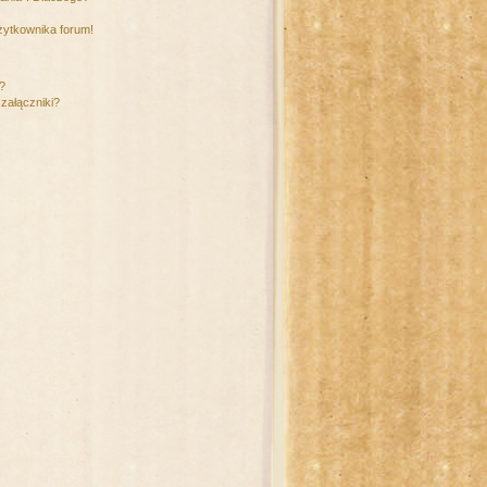
żytkownika forum!
m?
załączniki?