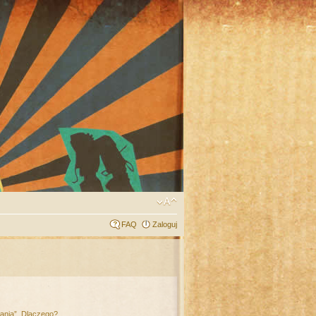
FAQ
Zaloguj
łania”. Dlaczego?