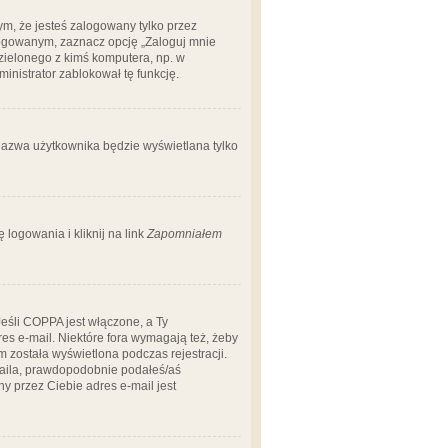
m, że jesteś zalogowany tylko przez
logowanym, zaznacz opcję „Zaloguj mnie
dzielonego z kimś komputera, np. w
dministrator zablokował tę funkcję.
 nazwa użytkownika będzie wyświetlana tylko
logowania i kliknij na link
Zapomniałem
Jeśli COPPA jest włączone, a Ty
res e-mail. Niektóre fora wymagają też, żeby
 została wyświetlona podczas rejestracji.
-maila, prawdopodobnie podałeś/aś
ny przez Ciebie adres e-mail jest