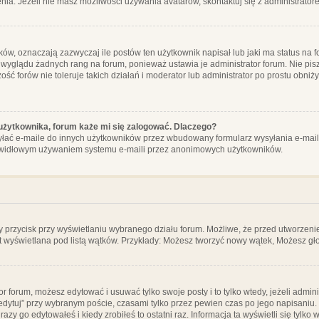
ia. Jeżeli nie masz możliwości używania avatarów, skontaktuj się z administrator
, oznaczają zazwyczaj ile postów ten użytkownik napisał lub jaki ma status na fo
 wyglądu żadnych rang na forum, ponieważ ustawia je administrator forum. Nie pisz
zość forów nie toleruje takich działań i moderator lub administrator po prostu obniż
użytkownika, forum każe mi się zalogować. Dlaczego?
ać e-maile do innych użytkowników przez wbudowany formularz wysyłania e-maili i t
rawidłowym używaniem systemu e-maili przez anonimowych użytkowników.
y przycisk przy wyświetlaniu wybranego działu forum. Możliwe, że przed utworzeni
t wyświetlana pod listą wątków. Przykłady: Możesz tworzyć nowy wątek, Możesz gło
or forum, możesz edytować i usuwać tylko swoje posty i to tylko wtedy, jeżeli admin
edytuj” przy wybranym poście, czasami tylko przez pewien czas po jego napisaniu. J
zy go edytowałeś i kiedy zrobiłeś to ostatni raz. Informacja ta wyświetli się tylko w