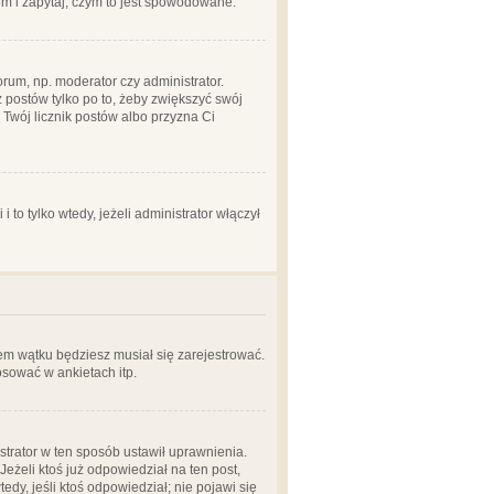
em i zapytaj, czym to jest spowodowane.
rum, np. moderator czy administrator.
 postów tylko po to, żeby zwiększyć swój
y Twój licznik postów albo przyzna Ci
o tylko wtedy, jeżeli administrator włączył
em wątku będziesz musiał się zarejestrować.
sować w ankietach itp.
istrator w ten sposób ustawił uprawnienia.
eżeli ktoś już odpowiedział na ten post,
tedy, jeśli ktoś odpowiedział; nie pojawi się