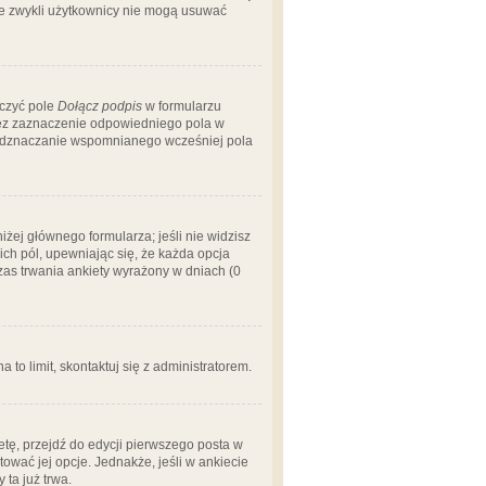
 że zwykli użytkownicy nie mogą usuwać
aczyć pole
Dołącz podpis
w formularzu
zez zaznaczenie odpowiedniego pola w
 odznaczanie wspomnianego wcześniej pola
iżej głównego formularza; jeśli nie widzisz
ich pól, upewniając się, że każda opcja
czas trwania ankiety wyrażony w dniach (0
a to limit, skontaktuj się z administratorem.
tę, przejdź do edycji pierwszego posta w
tować jej opcje. Jednakże, jeśli w ankiecie
ta już trwa.