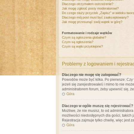
Dlaczego otrzymałem ostrzeżenie?
Jak mogę zgłosić posty moderatorowi?
Do czego służy przycisk „Zapisz” w widoku twor
Dlaczego mój post musi być zaakceptowany?
Jak mogę przesunąć swój wątek w górę?
Formatowanie i rodzaje wątków
Czym są ogłoszenia globalne?
Czym są ogłoszenia?
Czym są wątki przyklejone?
Problemy z logowaniem i rejestra
Dlaczego nie mogę się zalogować?
Powodów może być kilka. Po pierwsze: Czy w 
jeżeli się zarejestrowałeś i mimo to nie moż
administratorem forum, żeby upewnić się, ż
Góra
Dlaczego w ogóle muszę się rejestrować?
Możliwe, że nie musisz, to od administrator
możliwości niedostępnych dla gości, takich 
Rejestracja zajmuje tylko chwilę, więc jest 
Góra