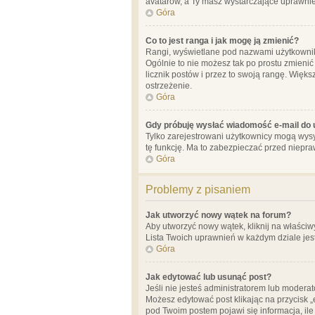
avatarów, a Ty masz wystarczające uprawnien
Góra
Co to jest ranga i jak mogę ją zmienić?
Rangi, wyświetlane pod nazwami użytkowników
Ogólnie to nie możesz tak po prostu zmienić
licznik postów i przez to swoją rangę. Więks
ostrzeżenie.
Góra
Gdy próbuję wysłać wiadomość e-mail do 
Tylko zarejestrowani użytkownicy mogą wysył
tę funkcję. Ma to zabezpieczać przed niep
Góra
Problemy z pisaniem
Jak utworzyć nowy wątek na forum?
Aby utworzyć nowy wątek, kliknij na właściw
Lista Twoich uprawnień w każdym dziale jes
Góra
Jak edytować lub usunąć post?
Jeśli nie jesteś administratorem lub moderat
Możesz edytować post klikając na przycisk „
pod Twoim postem pojawi się informacja, ile ra