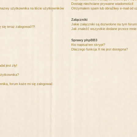
Dostaję niechciane prywatne wiadomości!
 nazwy użytkownika na liście użytkowników
Otrzymałem spam lub obraźliwy e-mail od u
Załączniki
Jakie załączniki są dozwolone na tym foru
ę się teraz zalogować!?!
Jak znaleźć wszystkie dodane przeze mnie 
Sprawy phpBB3
Kto napisał ten skrypt?
Dlaczego funkcja X nie jest dostępna?
al jest zły!
użytkownika?
nika, forum każe mi się zalogować.