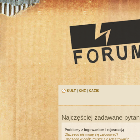
KULT
|
KNŻ
|
KAZIK
Najczęściej zadawane pytan
Problemy z logowaniem i rejestracją
Dlaczego nie mogę się zalogować?
Dlaczego w ogóle muszę się rejestrować?