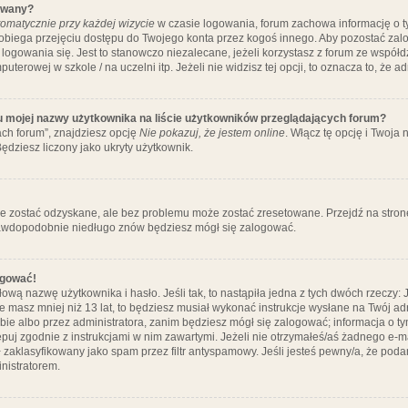
ywany?
omatycznie przy każdej wizycie
w czasie logowania, forum zachowa informację o ty
pobiega przejęciu dostępu do Twojego konta przez kogoś innego. Aby pozostać za
logowania się. Jest to stanowczo niezalecane, jeżeli korzystasz z forum ze współ
uterowej w szkole / na uczelni itp. Jeżeli nie widzisz tej opcji, to oznacza to, że a
u mojej nazwy użytkownika na liście użytkowników przeglądających forum?
ch forum”, znajdziesz opcję
Nie pokazuj, że jestem online
. Włącz tę opcję i Twoja
ędziesz liczony jako ukryty użytkownik.
e zostać odzyskane, ale bez problemu może zostać zresetowane. Przejdź na stronę 
prawdopodobnie niedługo znów będziesz mógł się zalogować.
ogować!
ową nazwę użytkownika i hasło. Jeśli tak, to nastąpiła jedna z tych dwóch rzeczy: 
że masz mniej niż 13 lat, to będziesz musiał wykonać instrukcje wysłane na Twój ad
ie albo przez administratora, zanim będziesz mógł się zalogować; informacja o tym
tępuj zgodnie z instrukcjami w nim zawartymi. Jeżeli nie otrzymałeś/aś żadnego e
 zaklasyfikowany jako spam przez filtr antyspamowy. Jeśli jesteś pewny/a, że poda
nistratorem.