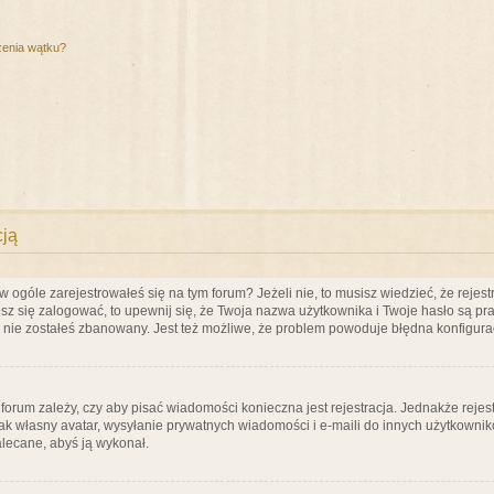
zenia wątku?
cją
ogóle zarejestrowałeś się na tym forum? Jeżeli nie, to musisz wiedzieć, że rejestr
esz się zalogować, to upewnij się, że Twoja nazwa użytkownika i Twoje hasło są praw
e nie zostałeś zbanowany. Jest też możliwe, że problem powoduje błędna konfigura
a forum zależy, czy aby pisać wiadomości konieczna jest rejestracja. Jednakże reje
jak własny avatar, wysyłanie prywatnych wiadomości i e-maili do innych użytkownik
zalecane, abyś ją wykonał.