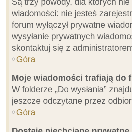
Są trzy powody, dla których n
wiadomości: nie jesteś zarejest
forum wyłączył prywatne wiadom
wysyłanie prywatnych wiadomości
skontaktuj się z administratore
Góra
Moje wiadomości trafiają do 
W folderze „Do wysłania” znajdu
jeszcze odczytane przez odbior
Góra
Dostaję niechciane prywatne