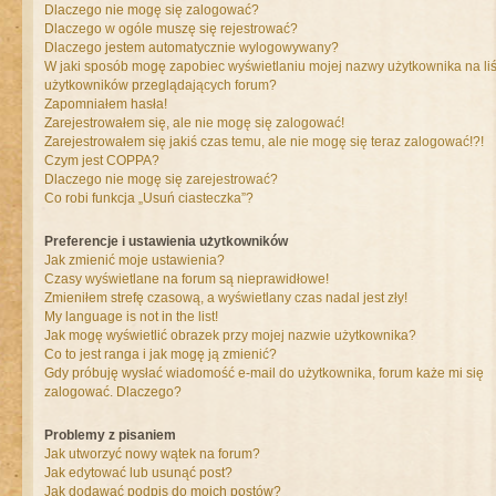
Dlaczego nie mogę się zalogować?
Dlaczego w ogóle muszę się rejestrować?
Dlaczego jestem automatycznie wylogowywany?
W jaki sposób mogę zapobiec wyświetlaniu mojej nazwy użytkownika na liś
użytkowników przeglądających forum?
Zapomniałem hasła!
Zarejestrowałem się, ale nie mogę się zalogować!
Zarejestrowałem się jakiś czas temu, ale nie mogę się teraz zalogować!?!
Czym jest COPPA?
Dlaczego nie mogę się zarejestrować?
Co robi funkcja „Usuń ciasteczka”?
Preferencje i ustawienia użytkowników
Jak zmienić moje ustawienia?
Czasy wyświetlane na forum są nieprawidłowe!
Zmieniłem strefę czasową, a wyświetlany czas nadal jest zły!
My language is not in the list!
Jak mogę wyświetlić obrazek przy mojej nazwie użytkownika?
Co to jest ranga i jak mogę ją zmienić?
Gdy próbuję wysłać wiadomość e-mail do użytkownika, forum każe mi się
zalogować. Dlaczego?
Problemy z pisaniem
Jak utworzyć nowy wątek na forum?
Jak edytować lub usunąć post?
Jak dodawać podpis do moich postów?