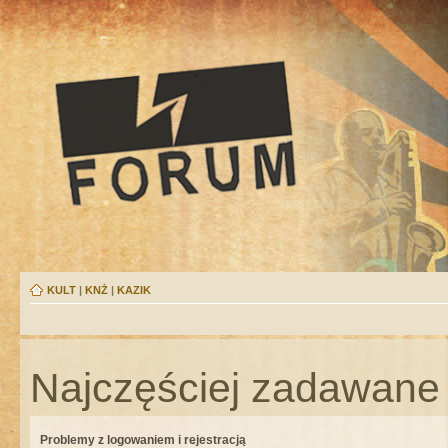
KULT
|
KNŻ
|
KAZIK
Najczęściej zadawane 
Problemy z logowaniem i rejestracją