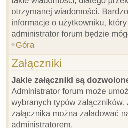
takie wiadomości, dlatego prze
otrzymanej wiadomości. Bardzo
informacje o użytkowniku, któ
administrator forum będzie móg
Góra
Załączniki
Jakie załączniki są dozwolo
Administrator forum może umoż
wybranych typów załączników. J
załącznika można załadować na 
administratorem.