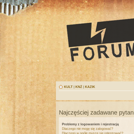
KULT
|
KNŻ
|
KAZIK
Najczęściej zadawane pytan
Problemy z logowaniem i rejestracją
Dlaczego nie mogę się zalogować?
Dlaczego w ogóle muszę się rejestrować?