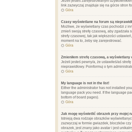
Jeżeli jesteś zarejestrowanym użytkownikie
link zazwyczaj znajduje się na górze stron f
Góra
Czasy wyświetlane na forum są nieprawid
Możliwe, że wyświetlany czas pochodzi z inne
zmień swoją strefę czasową, aby zgadzała 
strefy czasowej, tak jak większości ustawień
moment na to, żeby się zarejestrować.
Góra
Zmieniłem strefę czasową, a wyświetlany c
Jeżeli jesteś pewny/a, że ustawiłeś/aś stref
nieprawidłowy. Poinformuj o tym administrat
Góra
My language is not in the list!
Either the administrator has not installed yo
language pack you need. If the language pack
bottom of board pages).
Góra
Jak mogę wyświetlić obrazek przy mojej 
Istnieją dwa rodzaje obrazków wyświetlanyc
zazwyczaj w formie gwiazdek, bloczków czy k
obrazek, jest znany jako avatar i jest unik