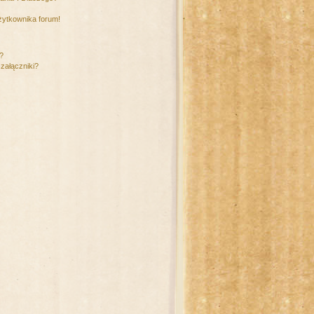
żytkownika forum!
m?
załączniki?