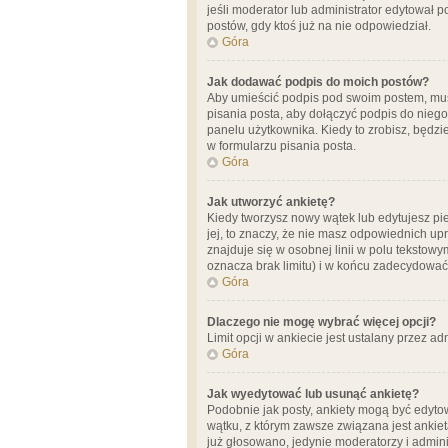
jeśli moderator lub administrator edytował 
postów, gdy ktoś już na nie odpowiedział.
Góra
Jak dodawać podpis do moich postów?
Aby umieścić podpis pod swoim postem, mus
pisania posta, aby dołączyć podpis do nie
panelu użytkownika. Kiedy to zrobisz, będ
w formularzu pisania posta.
Góra
Jak utworzyć ankietę?
Kiedy tworzysz nowy wątek lub edytujesz pier
jej, to znaczy, że nie masz odpowiednich up
znajduje się w osobnej linii w polu tekstow
oznacza brak limitu) i w końcu zadecydować
Góra
Dlaczego nie mogę wybrać więcej opcji?
Limit opcji w ankiecie jest ustalany przez ad
Góra
Jak wyedytować lub usunąć ankietę?
Podobnie jak posty, ankiety mogą być edytow
wątku, z którym zawsze związana jest ankieta
już głosowano, jedynie moderatorzy i admini