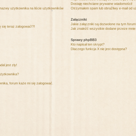
Dostaję niechciane prywatne wiadomości!
 nazwy użytkownika na liście użytkowników
Otrzymałem spam lub obraźliwy e-mail od u
Załączniki
Jakie załączniki są dozwolone na tym foru
ę się teraz zalogować!?!
Jak znaleźć wszystkie dodane przeze mnie 
Sprawy phpBB3
Kto napisał ten skrypt?
Dlaczego funkcja X nie jest dostępna?
al jest zły!
użytkownika?
nika, forum każe mi się zalogować.