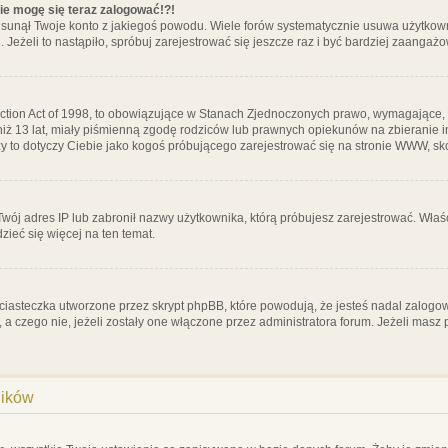
nie mogę się teraz zalogować!?!
sunął Twoje konto z jakiegoś powodu. Wiele forów systematycznie usuwa użytkownik
 Jeżeli to nastąpiło, spróbuj zarejestrować się jeszcze raz i być bardziej zaanga
ction Act of 1998, to obowiązujące w Stanach Zjednoczonych prawo, wymagające, 
 niż 13 lat, miały piśmienną zgodę rodziców lub prawnych opiekunów na zbieranie 
 czy to dotyczy Ciebie jako kogoś próbującego zarejestrować się na stronie WWW, sk
 Twój adres IP lub zabronił nazwy użytkownika, którą próbujesz zarejestrować. Właś
dzieć się więcej na ten temat.
ciasteczka utworzone przez skrypt phpBB, które powodują, że jesteś nadal zalogo
ś, a czego nie, jeżeli zostały one włączone przez administratora forum. Jeżeli mas
ników