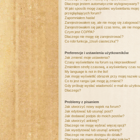
Dlaczego jestem automatycznie wylogowywany?
W jaki sposób mogę zapobiec wyświetlaniu mojej
przeglądających forum?
Zapomniałem hasła!
Zarejestrowałem się, ale nie mogę się zalogować!
Zarejestrowałem się jakiś czas temu, ale nie mog
Czym jest COPPA?
Dlaczego nie mogę się zarejestrować?
Co robi funkcja „Usuń ciasteczka”?
Preferencje i ustawienia użytkowników
Jak zmienić moje ustawienia?
Czasy wyświetlane na forum są nieprawidłowe!
Zmieniłem strefę czasową, a wyświetlany czas nad
My language is not in the list!
Jak mogę wyświetlić obrazek przy mojej nazwie 
Co to jest ranga i jak mogę ją zmienić?
Gdy próbuję wysłać wiadomość e-mail do użytkow
Dlaczego?
Problemy z pisaniem
Jak utworzyć nowy wątek na forum?
Jak edytować lub usunąć post?
Jak dodawać podpis do moich postów?
Jak utworzyć ankietę?
Dlaczego nie mogę wybrać więcej opcji?
Jak wyedytować lub usunąć ankietę?
Dlaczego nie mam dostępu do działu?
Dlaczego nie mogę dodawać załączników?