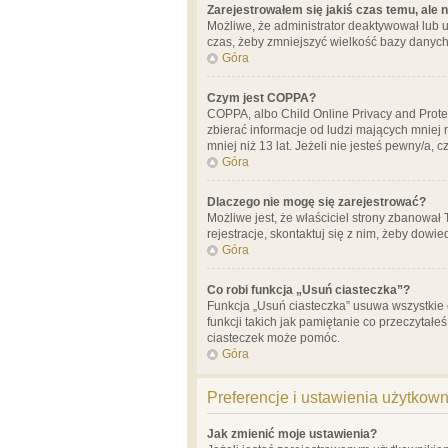
Zarejestrowałem się jakiś czas temu, ale 
Możliwe, że administrator deaktywował lub u
czas, żeby zmniejszyć wielkość bazy danych.
Góra
Czym jest COPPA?
COPPA, albo Child Online Privacy and Prote
zbierać informacje od ludzi mających mniej
mniej niż 13 lat. Jeżeli nie jesteś pewny/a,
Góra
Dlaczego nie mogę się zarejestrować?
Możliwe jest, że właściciel strony zbanował
rejestracje, skontaktuj się z nim, żeby dowie
Góra
Co robi funkcja „Usuń ciasteczka”?
Funkcja „Usuń ciasteczka” usuwa wszystkie 
funkcji takich jak pamiętanie co przeczytałe
ciasteczek może pomóc.
Góra
Preferencje i ustawienia użytkow
Jak zmienić moje ustawienia?