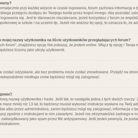
ywany?
omatycznie przy każdej wizycie
w czasie logowania, forum zachowa informację o ty
pobiega przejęciu dostępu do Twojego konta przez kogoś innego. Aby pozostać za
logowania się. Jest to stanowczo niezalecane, jeżeli korzystasz z forum ze współ
uterowej w szkole / na uczelni itp. Jeżeli nie widzisz tej opcji, to oznacza to, że a
u mojej nazwy użytkownika na liście użytkowników przeglądających forum?
ch forum”, znajdziesz opcję
Nie pokazuj, że jestem online
. Włącz tę opcję i Twoja
ędziesz liczony jako ukryty użytkownik.
e zostać odzyskane, ale bez problemu może zostać zresetowane. Przejdź na stronę 
prawdopodobnie niedługo znów będziesz mógł się zalogować.
ogować!
ową nazwę użytkownika i hasło. Jeśli tak, to nastąpiła jedna z tych dwóch rzeczy: 
że masz mniej niż 13 lat, to będziesz musiał wykonać instrukcje wysłane na Twój ad
ie albo przez administratora, zanim będziesz mógł się zalogować; informacja o tym
tępuj zgodnie z instrukcjami w nim zawartymi. Jeżeli nie otrzymałeś/aś żadnego e
 zaklasyfikowany jako spam przez filtr antyspamowy. Jeśli jesteś pewny/a, że poda
nistratorem.