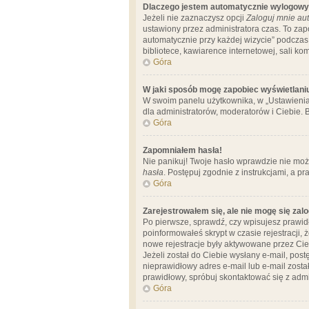
Dlaczego jestem automatycznie wylogow
Jeżeli nie zaznaczysz opcji
Zaloguj mnie aut
ustawiony przez administratora czas. To za
automatycznie przy każdej wizycie” podczas 
bibliotece, kawiarence internetowej, sali komp
Góra
W jaki sposób mogę zapobiec wyświetlani
W swoim panelu użytkownika, w „Ustawienia
dla administratorów, moderatorów i Ciebie. B
Góra
Zapomniałem hasła!
Nie panikuj! Twoje hasło wprawdzie nie moż
hasła
. Postępuj zgodnie z instrukcjami, a 
Góra
Zarejestrowałem się, ale nie mogę się zal
Po pierwsze, sprawdź, czy wpisujesz prawidł
poinformowałeś skrypt w czasie rejestracji, 
nowe rejestracje były aktywowane przez Cieb
Jeżeli został do Ciebie wysłany e-mail, pos
nieprawidłowy adres e-mail lub e-mail został
prawidłowy, spróbuj skontaktować się z admi
Góra