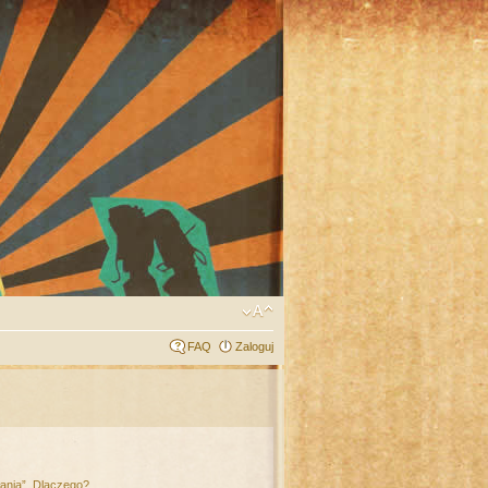
FAQ
Zaloguj
łania”. Dlaczego?