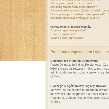
Dlaczego otrzymałem ostrzeżenie?
Jak mogę zgłosić posty moderatorowi?
Do czego służy przycisk „Zapisz” w widoku twor
Dlaczego mój post musi być zaakceptowany?
Jak mogę przesunąć swój wątek w górę?
Formatowanie i rodzaje wątków
Czym są ogłoszenia globalne?
Czym są ogłoszenia?
Czym są wątki przyklejone?
Problemy z logowaniem i rejestra
Dlaczego nie mogę się zalogować?
Powodów może być kilka. Po pierwsze: Czy w 
jeżeli się zarejestrowałeś i mimo to nie moż
administratorem forum, żeby upewnić się, ż
Góra
Dlaczego w ogóle muszę się rejestrować?
Możliwe, że nie musisz, to od administrator
możliwości niedostępnych dla gości, takich 
Rejestracja zajmuje tylko chwilę, więc jest 
Góra