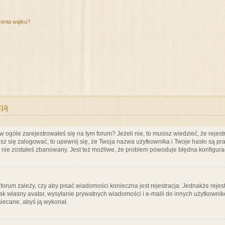
zenia wątku?
cją
ogóle zarejestrowałeś się na tym forum? Jeżeli nie, to musisz wiedzieć, że rejestr
esz się zalogować, to upewnij się, że Twoja nazwa użytkownika i Twoje hasło są praw
e nie zostałeś zbanowany. Jest też możliwe, że problem powoduje błędna konfigura
a forum zależy, czy aby pisać wiadomości konieczna jest rejestracja. Jednakże reje
jak własny avatar, wysyłanie prywatnych wiadomości i e-maili do innych użytkownik
zalecane, abyś ją wykonał.