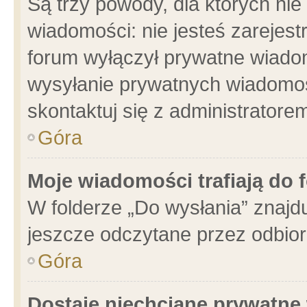
Są trzy powody, dla których n
wiadomości: nie jesteś zarejest
forum wyłączył prywatne wiadom
wysyłanie prywatnych wiadomości
skontaktuj się z administratore
Góra
Moje wiadomości trafiają do 
W folderze „Do wysłania” znajdu
jeszcze odczytane przez odbior
Góra
Dostaję niechciane prywatne