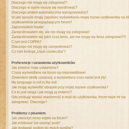
Dlaczego nie mogę się zalogować?
Dlaczego w ogóle muszę się rejestrować?
Dlaczego jestem automatycznie wylogowywany?
W jaki sposób mogę zapobiec wyświetlaniu mojej nazwy użytkownika na liś
użytkowników przeglądających forum?
Zapomniałem hasła!
Zarejestrowałem się, ale nie mogę się zalogować!
Zarejestrowałem się jakiś czas temu, ale nie mogę się teraz zalogować!?!
Czym jest COPPA?
Dlaczego nie mogę się zarejestrować?
Co robi funkcja „Usuń ciasteczka”?
Preferencje i ustawienia użytkowników
Jak zmienić moje ustawienia?
Czasy wyświetlane na forum są nieprawidłowe!
Zmieniłem strefę czasową, a wyświetlany czas nadal jest zły!
My language is not in the list!
Jak mogę wyświetlić obrazek przy mojej nazwie użytkownika?
Co to jest ranga i jak mogę ją zmienić?
Gdy próbuję wysłać wiadomość e-mail do użytkownika, forum każe mi się
zalogować. Dlaczego?
Problemy z pisaniem
Jak utworzyć nowy wątek na forum?
Jak edytować lub usunąć post?
Jak dodawać podpis do moich postów?