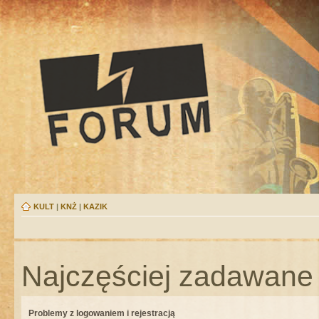
KULT
|
KNŻ
|
KAZIK
Najczęściej zadawane 
Problemy z logowaniem i rejestracją