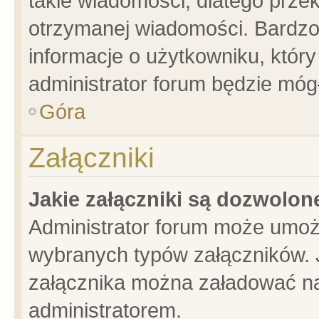
takie wiadomości, dlatego prze
otrzymanej wiadomości. Bardzo
informacje o użytkowniku, któ
administrator forum będzie móg
Góra
Załączniki
Jakie załączniki są dozwolo
Administrator forum może umoż
wybranych typów załączników. J
załącznika można załadować na 
administratorem.