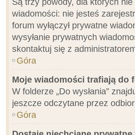
Są trzy powody, dla których n
wiadomości: nie jesteś zarejest
forum wyłączył prywatne wiadom
wysyłanie prywatnych wiadomości
skontaktuj się z administratore
Góra
Moje wiadomości trafiają do 
W folderze „Do wysłania” znajdu
jeszcze odczytane przez odbior
Góra
Dostaję niechciane prywatne