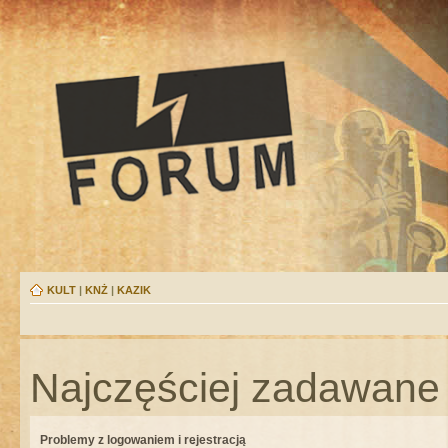
KULT
|
KNŻ
|
KAZIK
Najczęściej zadawane 
Problemy z logowaniem i rejestracją