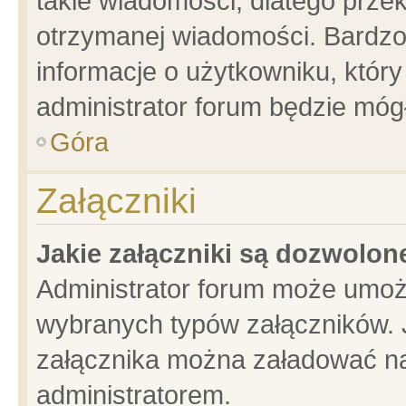
takie wiadomości, dlatego prze
otrzymanej wiadomości. Bardzo
informacje o użytkowniku, któ
administrator forum będzie móg
Góra
Załączniki
Jakie załączniki są dozwolo
Administrator forum może umoż
wybranych typów załączników. J
załącznika można załadować na 
administratorem.