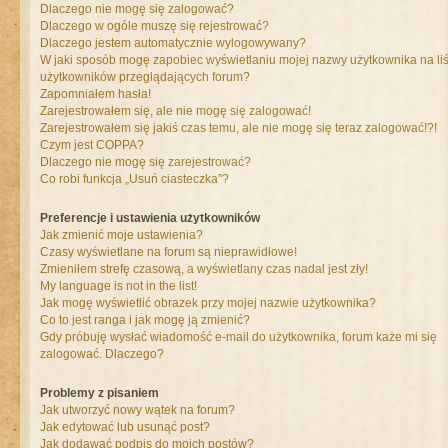
Dlaczego nie mogę się zalogować?
Dlaczego w ogóle muszę się rejestrować?
Dlaczego jestem automatycznie wylogowywany?
W jaki sposób mogę zapobiec wyświetlaniu mojej nazwy użytkownika na liś
użytkowników przeglądających forum?
Zapomniałem hasła!
Zarejestrowałem się, ale nie mogę się zalogować!
Zarejestrowałem się jakiś czas temu, ale nie mogę się teraz zalogować!?!
Czym jest COPPA?
Dlaczego nie mogę się zarejestrować?
Co robi funkcja „Usuń ciasteczka”?
Preferencje i ustawienia użytkowników
Jak zmienić moje ustawienia?
Czasy wyświetlane na forum są nieprawidłowe!
Zmieniłem strefę czasową, a wyświetlany czas nadal jest zły!
My language is not in the list!
Jak mogę wyświetlić obrazek przy mojej nazwie użytkownika?
Co to jest ranga i jak mogę ją zmienić?
Gdy próbuję wysłać wiadomość e-mail do użytkownika, forum każe mi się
zalogować. Dlaczego?
Problemy z pisaniem
Jak utworzyć nowy wątek na forum?
Jak edytować lub usunąć post?
Jak dodawać podpis do moich postów?