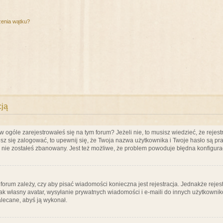
zenia wątku?
cją
ogóle zarejestrowałeś się na tym forum? Jeżeli nie, to musisz wiedzieć, że rejestr
esz się zalogować, to upewnij się, że Twoja nazwa użytkownika i Twoje hasło są praw
e nie zostałeś zbanowany. Jest też możliwe, że problem powoduje błędna konfigura
a forum zależy, czy aby pisać wiadomości konieczna jest rejestracja. Jednakże reje
jak własny avatar, wysyłanie prywatnych wiadomości i e-maili do innych użytkownik
zalecane, abyś ją wykonał.