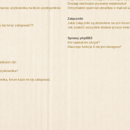
Dostaję niechciane prywatne wiadomości!
 nazwy użytkownika na liście użytkowników
Otrzymałem spam lub obraźliwy e-mail od u
Załączniki
Jakie załączniki są dozwolone na tym foru
ę się teraz zalogować!?!
Jak znaleźć wszystkie dodane przeze mnie 
Sprawy phpBB3
Kto napisał ten skrypt?
Dlaczego funkcja X nie jest dostępna?
al jest zły!
użytkownika?
nika, forum każe mi się zalogować.