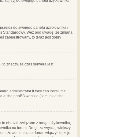
ć, zajrzyj do swojego panelu użytkownika;
m, przejdź do swojego panelu użytkownika i
zas Standardowy. Weź pod uwagę, że zmiana
ś zarejestrowany, to teraz jest dobry
, to znaczy, że czas serwera jest
ard administrator if they can install the
d at the phpBB website (see link at the
h to obrazki związane z rangą użytkownika,
kownika na forum. Drugi, zazwyczaj większy
em, że administrator forum włączył funkcje