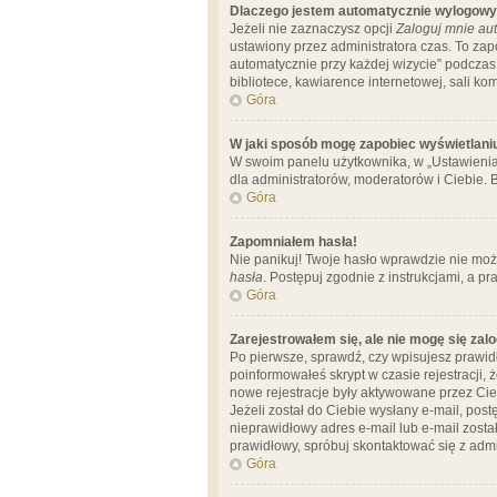
Dlaczego jestem automatycznie wylogow
Jeżeli nie zaznaczysz opcji
Zaloguj mnie aut
ustawiony przez administratora czas. To za
automatycznie przy każdej wizycie” podczas 
bibliotece, kawiarence internetowej, sali komp
Góra
W jaki sposób mogę zapobiec wyświetlani
W swoim panelu użytkownika, w „Ustawienia
dla administratorów, moderatorów i Ciebie. B
Góra
Zapomniałem hasła!
Nie panikuj! Twoje hasło wprawdzie nie moż
hasła
. Postępuj zgodnie z instrukcjami, a 
Góra
Zarejestrowałem się, ale nie mogę się zal
Po pierwsze, sprawdź, czy wpisujesz prawidł
poinformowałeś skrypt w czasie rejestracji, 
nowe rejestracje były aktywowane przez Cieb
Jeżeli został do Ciebie wysłany e-mail, pos
nieprawidłowy adres e-mail lub e-mail został
prawidłowy, spróbuj skontaktować się z admi
Góra