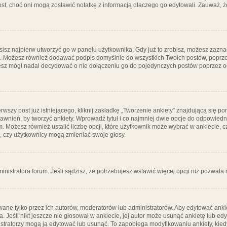
post, choć oni mogą zostawić notatkę z informacją dlaczego go edytowali. Zauważ,
isz najpierw utworzyć go w panelu użytkownika. Gdy już to zrobisz, możesz zazn
go. Możesz również dodawać podpis domyślnie do wszystkich Twoich postów, popr
ziesz mógł nadal decydować o nie dołączeniu go do pojedynczych postów poprzez
wszy post już istniejącego, kliknij zakładkę „Tworzenie ankiety” znajdującą się pon
rawnień, by tworzyć ankiety. Wprowadź tytuł i co najmniej dwie opcje do odpowiedn
ym. Możesz również ustalić liczbę opcji, które użytkownik może wybrać w ankiecie, 
, czy użytkownicy mogą zmieniać swoje głosy.
ministratora forum. Jeśli sądzisz, że potrzebujesz wstawić więcej opcji niż pozwala n
ane tylko przez ich autorów, moderatorów lub administratorów. Aby edytować ankie
. Jeśli nikt jeszcze nie głosował w ankiecie, jej autor może usunąć ankietę lub edy
stratorzy mogą ją edytować lub usunąć. To zapobiega modyfikowaniu ankiety, kiedy 