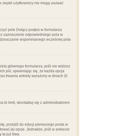
 że zwykli użytkownicy nie mogą usuwać
aczyć pole
Dołącz podpis
w formularzu
zez zaznaczenie odpowiedniego pola w
 odznaczanie wspomnianego wcześniej pola
iżej głównego formularza; jeśli nie widzisz
ich pól, upewniając się, że każda opcja
czas trwania ankiety wyrażony w dniach (0
a to limit, skontaktuj się z administratorem.
tę, przejdź do edycji pierwszego posta w
tować jej opcje. Jednakże, jeśli w ankiecie
ta już trwa.