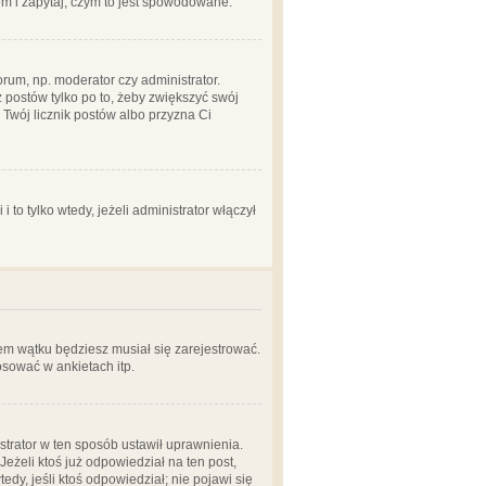
em i zapytaj, czym to jest spowodowane.
rum, np. moderator czy administrator.
 postów tylko po to, żeby zwiększyć swój
y Twój licznik postów albo przyzna Ci
o tylko wtedy, jeżeli administrator włączył
em wątku będziesz musiał się zarejestrować.
sować w ankietach itp.
istrator w ten sposób ustawił uprawnienia.
eżeli ktoś już odpowiedział na ten post,
tedy, jeśli ktoś odpowiedział; nie pojawi się