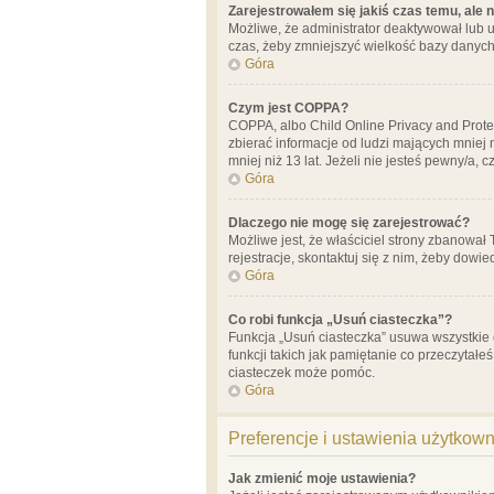
Zarejestrowałem się jakiś czas temu, ale 
Możliwe, że administrator deaktywował lub u
czas, żeby zmniejszyć wielkość bazy danych.
Góra
Czym jest COPPA?
COPPA, albo Child Online Privacy and Prote
zbierać informacje od ludzi mających mniej
mniej niż 13 lat. Jeżeli nie jesteś pewny/a,
Góra
Dlaczego nie mogę się zarejestrować?
Możliwe jest, że właściciel strony zbanował
rejestracje, skontaktuj się z nim, żeby dowie
Góra
Co robi funkcja „Usuń ciasteczka”?
Funkcja „Usuń ciasteczka” usuwa wszystkie 
funkcji takich jak pamiętanie co przeczytałe
ciasteczek może pomóc.
Góra
Preferencje i ustawienia użytkow
Jak zmienić moje ustawienia?