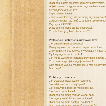
Dlaczego jestem automatycznie wylogowywany?
W jaki sposób mogę zapobiec wyświetlaniu mojej
przeglądających forum?
Zapomniałem hasła!
Zarejestrowałem się, ale nie mogę się zalogować!
Zarejestrowałem się jakiś czas temu, ale nie mog
Czym jest COPPA?
Dlaczego nie mogę się zarejestrować?
Co robi funkcja „Usuń ciasteczka”?
Preferencje i ustawienia użytkowników
Jak zmienić moje ustawienia?
Czasy wyświetlane na forum są nieprawidłowe!
Zmieniłem strefę czasową, a wyświetlany czas nad
My language is not in the list!
Jak mogę wyświetlić obrazek przy mojej nazwie 
Co to jest ranga i jak mogę ją zmienić?
Gdy próbuję wysłać wiadomość e-mail do użytkow
Dlaczego?
Problemy z pisaniem
Jak utworzyć nowy wątek na forum?
Jak edytować lub usunąć post?
Jak dodawać podpis do moich postów?
Jak utworzyć ankietę?
Dlaczego nie mogę wybrać więcej opcji?
Jak wyedytować lub usunąć ankietę?
Dlaczego nie mam dostępu do działu?
Dlaczego nie mogę dodawać załączników?