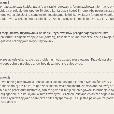
ywany?
omatycznie przy każdej wizycie
w czasie logowania, forum zachowa informację o ty
pobiega przejęciu dostępu do Twojego konta przez kogoś innego. Aby pozostać za
logowania się. Jest to stanowczo niezalecane, jeżeli korzystasz z forum ze współ
uterowej w szkole / na uczelni itp. Jeżeli nie widzisz tej opcji, to oznacza to, że a
u mojej nazwy użytkownika na liście użytkowników przeglądających forum?
ch forum”, znajdziesz opcję
Nie pokazuj, że jestem online
. Włącz tę opcję i Twoja
ędziesz liczony jako ukryty użytkownik.
e zostać odzyskane, ale bez problemu może zostać zresetowane. Przejdź na stronę 
prawdopodobnie niedługo znów będziesz mógł się zalogować.
ogować!
ową nazwę użytkownika i hasło. Jeśli tak, to nastąpiła jedna z tych dwóch rzeczy: 
że masz mniej niż 13 lat, to będziesz musiał wykonać instrukcje wysłane na Twój ad
ie albo przez administratora, zanim będziesz mógł się zalogować; informacja o tym
tępuj zgodnie z instrukcjami w nim zawartymi. Jeżeli nie otrzymałeś/aś żadnego e
 zaklasyfikowany jako spam przez filtr antyspamowy. Jeśli jesteś pewny/a, że poda
nistratorem.