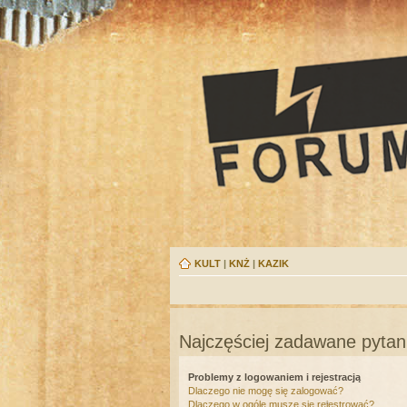
KULT
|
KNŻ
|
KAZIK
Najczęściej zadawane pytan
Problemy z logowaniem i rejestracją
Dlaczego nie mogę się zalogować?
Dlaczego w ogóle muszę się rejestrować?