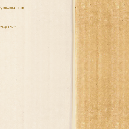
żytkownika forum!
m?
załączniki?