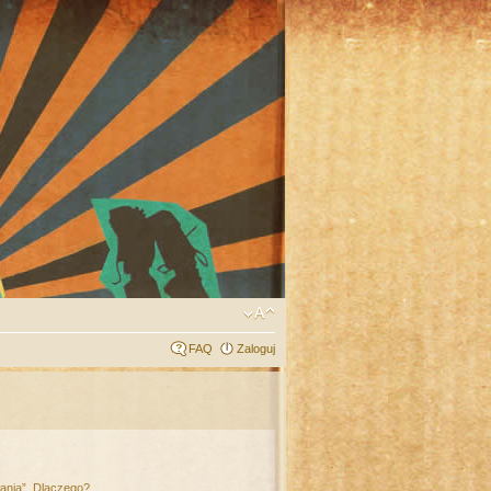
FAQ
Zaloguj
łania”. Dlaczego?