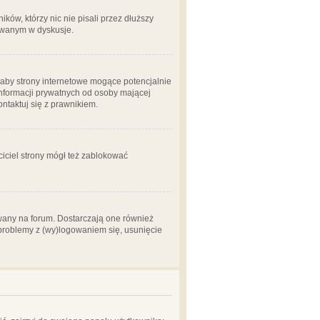
ów, którzy nic nie pisali przez dłuższy
żowanym w dyskusje.
aby strony internetowe mogące potencjalnie
informacji prywatnych od osoby mającej
ontaktuj się z prawnikiem.
ciciel strony mógł też zablokować
wany na forum. Dostarczają one również
z problemy z (wy)logowaniem się, usunięcie