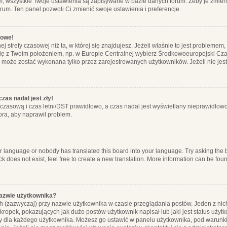
m, wszystkie Twoje ustawienia są zapisywane w bazie danych forum. Żeby je zmieni
orum. Ten panel pozwoli Ci zmienić swoje ustawienia i preferencje.
łowe!
j strefy czasowej niż ta, w której się znajdujesz. Jeżeli właśnie to jest probleme
się z Twoim położeniem, np. w Europie Centralnej wybierz Środkowoeuropejski C
, może zostać wykonana tylko przez zarejestrowanych użytkowników. Jeżeli nie jeste
zas nadal jest zły!
ę czasową i czas letni/DST prawidłowo, a czas nadal jest wyświetlany nieprawidłowo
ora, aby naprawił problem.
ur language or nobody has translated this board into your language. Try asking the bo
 does not exist, feel free to create a new translation. More information can be foun
nazwie użytkownika?
h (zazwyczaj) przy nazwie użytkownika w czasie przeglądania postów. Jeden z nic
ropek, pokazujących jak dużo postów użytkownik napisał lub jaki jest status użyt
alny dla każdego użytkownika. Możesz go ustawić w panelu użytkownika, pod warunki