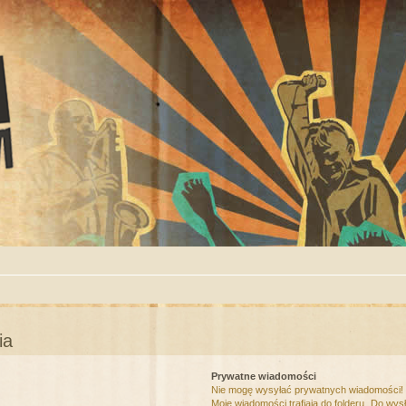
ia
Prywatne wiadomości
Nie mogę wysyłać prywatnych wiadomości!
Moje wiadomości trafiają do folderu „Do wys