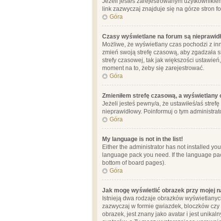
Jeżeli jesteś zarejestrowanym użytkownikie
link zazwyczaj znajduje się na górze stron f
Góra
Czasy wyświetlane na forum są nieprawid
Możliwe, że wyświetlany czas pochodzi z inne
zmień swoją strefę czasową, aby zgadzała 
strefy czasowej, tak jak większości ustawień
moment na to, żeby się zarejestrować.
Góra
Zmieniłem strefę czasową, a wyświetlany c
Jeżeli jesteś pewny/a, że ustawiłeś/aś stref
nieprawidłowy. Poinformuj o tym administrat
Góra
My language is not in the list!
Either the administrator has not installed yo
language pack you need. If the language pack
bottom of board pages).
Góra
Jak mogę wyświetlić obrazek przy mojej 
Istnieją dwa rodzaje obrazków wyświetlanyc
zazwyczaj w formie gwiazdek, bloczków czy k
obrazek, jest znany jako avatar i jest unik