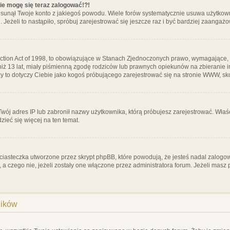
nie mogę się teraz zalogować!?!
sunął Twoje konto z jakiegoś powodu. Wiele forów systematycznie usuwa użytkownik
 Jeżeli to nastąpiło, spróbuj zarejestrować się jeszcze raz i być bardziej zaanga
ction Act of 1998, to obowiązujące w Stanach Zjednoczonych prawo, wymagające, 
 niż 13 lat, miały piśmienną zgodę rodziców lub prawnych opiekunów na zbieranie 
 czy to dotyczy Ciebie jako kogoś próbującego zarejestrować się na stronie WWW, sk
 Twój adres IP lub zabronił nazwy użytkownika, którą próbujesz zarejestrować. Właś
dzieć się więcej na ten temat.
ciasteczka utworzone przez skrypt phpBB, które powodują, że jesteś nadal zalogo
ś, a czego nie, jeżeli zostały one włączone przez administratora forum. Jeżeli mas
ników