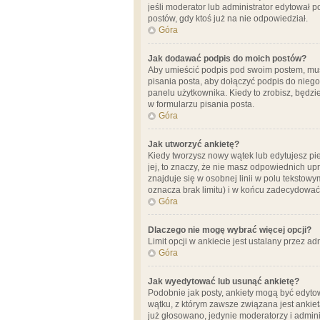
jeśli moderator lub administrator edytował 
postów, gdy ktoś już na nie odpowiedział.
Góra
Jak dodawać podpis do moich postów?
Aby umieścić podpis pod swoim postem, mus
pisania posta, aby dołączyć podpis do nie
panelu użytkownika. Kiedy to zrobisz, będ
w formularzu pisania posta.
Góra
Jak utworzyć ankietę?
Kiedy tworzysz nowy wątek lub edytujesz pier
jej, to znaczy, że nie masz odpowiednich up
znajduje się w osobnej linii w polu tekstow
oznacza brak limitu) i w końcu zadecydować
Góra
Dlaczego nie mogę wybrać więcej opcji?
Limit opcji w ankiecie jest ustalany przez ad
Góra
Jak wyedytować lub usunąć ankietę?
Podobnie jak posty, ankiety mogą być edytow
wątku, z którym zawsze związana jest ankieta
już głosowano, jedynie moderatorzy i admini