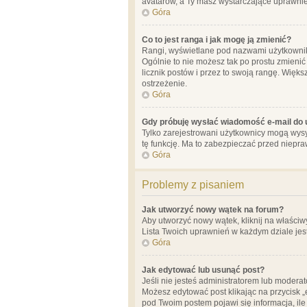
avatarów, a Ty masz wystarczające uprawnien
Góra
Co to jest ranga i jak mogę ją zmienić?
Rangi, wyświetlane pod nazwami użytkowników
Ogólnie to nie możesz tak po prostu zmienić
licznik postów i przez to swoją rangę. Więks
ostrzeżenie.
Góra
Gdy próbuję wysłać wiadomość e-mail do 
Tylko zarejestrowani użytkownicy mogą wysył
tę funkcję. Ma to zabezpieczać przed niep
Góra
Problemy z pisaniem
Jak utworzyć nowy wątek na forum?
Aby utworzyć nowy wątek, kliknij na właściw
Lista Twoich uprawnień w każdym dziale jes
Góra
Jak edytować lub usunąć post?
Jeśli nie jesteś administratorem lub moderat
Możesz edytować post klikając na przycisk „
pod Twoim postem pojawi się informacja, ile ra