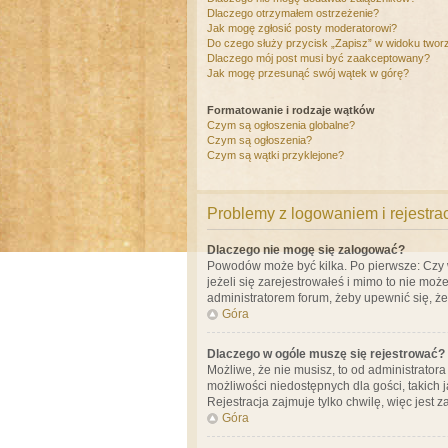
Dlaczego otrzymałem ostrzeżenie?
Jak mogę zgłosić posty moderatorowi?
Do czego służy przycisk „Zapisz” w widoku twor
Dlaczego mój post musi być zaakceptowany?
Jak mogę przesunąć swój wątek w górę?
Formatowanie i rodzaje wątków
Czym są ogłoszenia globalne?
Czym są ogłoszenia?
Czym są wątki przyklejone?
Problemy z logowaniem i rejestra
Dlaczego nie mogę się zalogować?
Powodów może być kilka. Po pierwsze: Czy w 
jeżeli się zarejestrowałeś i mimo to nie moż
administratorem forum, żeby upewnić się, ż
Góra
Dlaczego w ogóle muszę się rejestrować?
Możliwe, że nie musisz, to od administrator
możliwości niedostępnych dla gości, takich 
Rejestracja zajmuje tylko chwilę, więc jest 
Góra