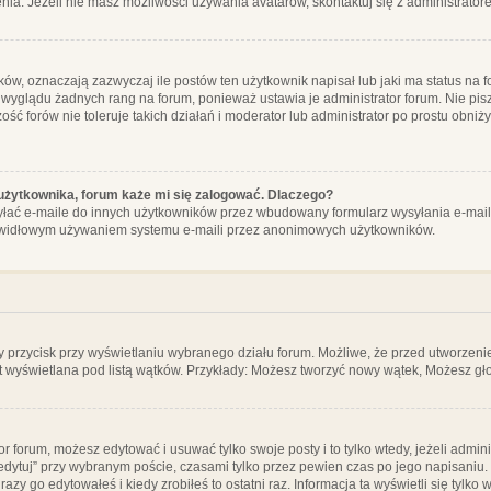
ia. Jeżeli nie masz możliwości używania avatarów, skontaktuj się z administrator
, oznaczają zazwyczaj ile postów ten użytkownik napisał lub jaki ma status na fo
 wyglądu żadnych rang na forum, ponieważ ustawia je administrator forum. Nie pisz
zość forów nie toleruje takich działań i moderator lub administrator po prostu obniż
użytkownika, forum każe mi się zalogować. Dlaczego?
ać e-maile do innych użytkowników przez wbudowany formularz wysyłania e-maili i t
rawidłowym używaniem systemu e-maili przez anonimowych użytkowników.
y przycisk przy wyświetlaniu wybranego działu forum. Możliwe, że przed utworzeni
t wyświetlana pod listą wątków. Przykłady: Możesz tworzyć nowy wątek, Możesz gło
or forum, możesz edytować i usuwać tylko swoje posty i to tylko wtedy, jeżeli admin
edytuj” przy wybranym poście, czasami tylko przez pewien czas po jego napisaniu. J
zy go edytowałeś i kiedy zrobiłeś to ostatni raz. Informacja ta wyświetli się tylko w