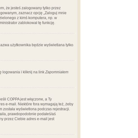
m, że jesteś zalogowany tylko przez
logowanym, zaznacz opcję „Zaloguj mnie
dzielonego z kimś komputera, np. w
dministrator zablokował tę funkcję.
 nazwa użytkownika będzie wyświetlana tylko
logowania i kliknij na link
Zapomniałem
Jeśli COPPA jest włączone, a Ty
res e-mail. Niektóre fora wymagają też, żeby
 została wyświetlona podczas rejestracji.
-maila, prawdopodobnie podałeś/aś
ny przez Ciebie adres e-mail jest