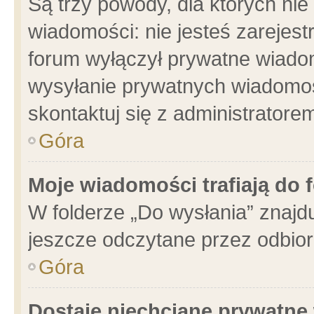
Są trzy powody, dla których n
wiadomości: nie jesteś zarejest
forum wyłączył prywatne wiadom
wysyłanie prywatnych wiadomości
skontaktuj się z administratore
Góra
Moje wiadomości trafiają do 
W folderze „Do wysłania” znajdu
jeszcze odczytane przez odbior
Góra
Dostaję niechciane prywatne