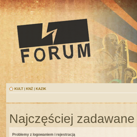
KULT
|
KNŻ
|
KAZIK
Najczęściej zadawane 
Problemy z logowaniem i rejestracją