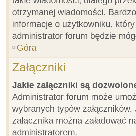
takie wiadomości, dlatego prze
otrzymanej wiadomości. Bardzo
informacje o użytkowniku, któ
administrator forum będzie móg
Góra
Załączniki
Jakie załączniki są dozwolo
Administrator forum może umoż
wybranych typów załączników. J
załącznika można załadować na 
administratorem.