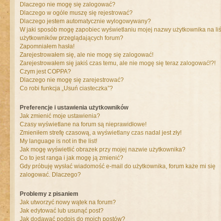
Dlaczego nie mogę się zalogować?
Dlaczego w ogóle muszę się rejestrować?
Dlaczego jestem automatycznie wylogowywany?
W jaki sposób mogę zapobiec wyświetlaniu mojej nazwy użytkownika na liś
użytkowników przeglądających forum?
Zapomniałem hasła!
Zarejestrowałem się, ale nie mogę się zalogować!
Zarejestrowałem się jakiś czas temu, ale nie mogę się teraz zalogować!?!
Czym jest COPPA?
Dlaczego nie mogę się zarejestrować?
Co robi funkcja „Usuń ciasteczka”?
Preferencje i ustawienia użytkowników
Jak zmienić moje ustawienia?
Czasy wyświetlane na forum są nieprawidłowe!
Zmieniłem strefę czasową, a wyświetlany czas nadal jest zły!
My language is not in the list!
Jak mogę wyświetlić obrazek przy mojej nazwie użytkownika?
Co to jest ranga i jak mogę ją zmienić?
Gdy próbuję wysłać wiadomość e-mail do użytkownika, forum każe mi się
zalogować. Dlaczego?
Problemy z pisaniem
Jak utworzyć nowy wątek na forum?
Jak edytować lub usunąć post?
Jak dodawać podpis do moich postów?