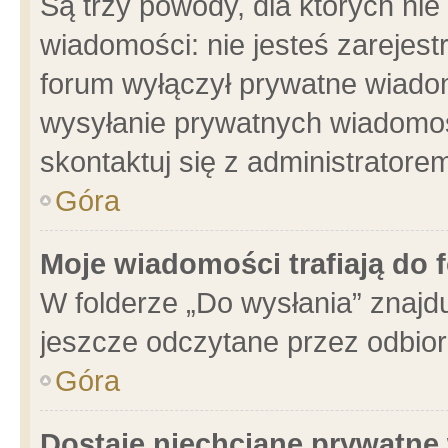
Są trzy powody, dla których n
wiadomości: nie jesteś zarejest
forum wyłączył prywatne wiadom
wysyłanie prywatnych wiadomości
skontaktuj się z administratore
Góra
Moje wiadomości trafiają do 
W folderze „Do wysłania” znajdu
jeszcze odczytane przez odbior
Góra
Dostaję niechciane prywatne