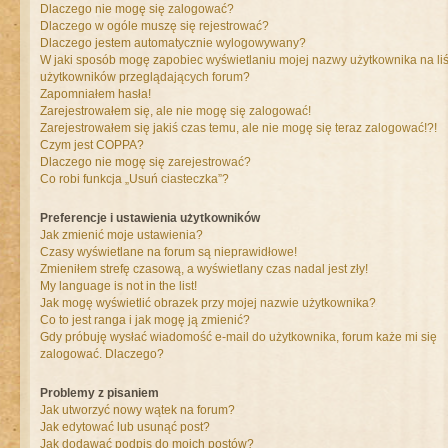
Dlaczego nie mogę się zalogować?
Dlaczego w ogóle muszę się rejestrować?
Dlaczego jestem automatycznie wylogowywany?
W jaki sposób mogę zapobiec wyświetlaniu mojej nazwy użytkownika na liś
użytkowników przeglądających forum?
Zapomniałem hasła!
Zarejestrowałem się, ale nie mogę się zalogować!
Zarejestrowałem się jakiś czas temu, ale nie mogę się teraz zalogować!?!
Czym jest COPPA?
Dlaczego nie mogę się zarejestrować?
Co robi funkcja „Usuń ciasteczka”?
Preferencje i ustawienia użytkowników
Jak zmienić moje ustawienia?
Czasy wyświetlane na forum są nieprawidłowe!
Zmieniłem strefę czasową, a wyświetlany czas nadal jest zły!
My language is not in the list!
Jak mogę wyświetlić obrazek przy mojej nazwie użytkownika?
Co to jest ranga i jak mogę ją zmienić?
Gdy próbuję wysłać wiadomość e-mail do użytkownika, forum każe mi się
zalogować. Dlaczego?
Problemy z pisaniem
Jak utworzyć nowy wątek na forum?
Jak edytować lub usunąć post?
Jak dodawać podpis do moich postów?