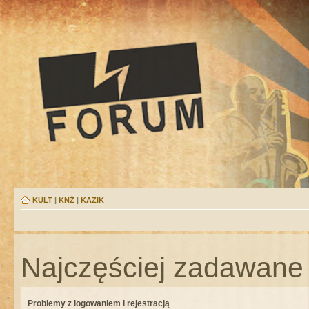
KULT
|
KNŻ
|
KAZIK
Najczęściej zadawane 
Problemy z logowaniem i rejestracją