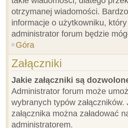
takie wiadomości, dlatego prze
otrzymanej wiadomości. Bardzo
informacje o użytkowniku, któ
administrator forum będzie móg
Góra
Załączniki
Jakie załączniki są dozwolo
Administrator forum może umoż
wybranych typów załączników. J
załącznika można załadować na 
administratorem.