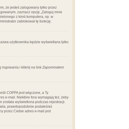
m, że jesteś zalogowany tylko przez
logowanym, zaznacz opcję „Zaloguj mnie
dzielonego z kimś komputera, np. w
dministrator zablokował tę funkcję.
 nazwa użytkownika będzie wyświetlana tylko
logowania i kliknij na link
Zapomniałem
Jeśli COPPA jest włączone, a Ty
res e-mail. Niektóre fora wymagają też, żeby
 została wyświetlona podczas rejestracji.
-maila, prawdopodobnie podałeś/aś
ny przez Ciebie adres e-mail jest