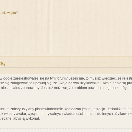
zenia wątku?
cją
ogóle zarejestrowałeś się na tym forum? Jeżeli nie, to musisz wiedzieć, że rejestr
esz się zalogować, to upewnij się, że Twoja nazwa użytkownika i Twoje hasło są praw
e nie zostałeś zbanowany. Jest też możliwe, że problem powoduje błędna konfigura
a forum zależy, czy aby pisać wiadomości konieczna jest rejestracja. Jednakże reje
jak własny avatar, wysyłanie prywatnych wiadomości i e-maili do innych użytkownik
zalecane, abyś ją wykonał.