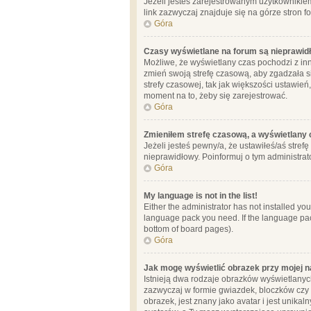
Jeżeli jesteś zarejestrowanym użytkownikie
link zazwyczaj znajduje się na górze stron f
Góra
Czasy wyświetlane na forum są nieprawid
Możliwe, że wyświetlany czas pochodzi z inne
zmień swoją strefę czasową, aby zgadzała 
strefy czasowej, tak jak większości ustawień
moment na to, żeby się zarejestrować.
Góra
Zmieniłem strefę czasową, a wyświetlany c
Jeżeli jesteś pewny/a, że ustawiłeś/aś stref
nieprawidłowy. Poinformuj o tym administrat
Góra
My language is not in the list!
Either the administrator has not installed yo
language pack you need. If the language pack
bottom of board pages).
Góra
Jak mogę wyświetlić obrazek przy mojej 
Istnieją dwa rodzaje obrazków wyświetlanyc
zazwyczaj w formie gwiazdek, bloczków czy k
obrazek, jest znany jako avatar i jest unik