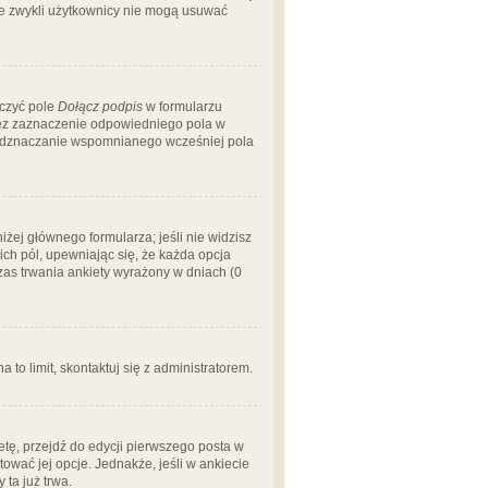
 że zwykli użytkownicy nie mogą usuwać
aczyć pole
Dołącz podpis
w formularzu
zez zaznaczenie odpowiedniego pola w
 odznaczanie wspomnianego wcześniej pola
iżej głównego formularza; jeśli nie widzisz
ich pól, upewniając się, że każda opcja
czas trwania ankiety wyrażony w dniach (0
a to limit, skontaktuj się z administratorem.
tę, przejdź do edycji pierwszego posta w
tować jej opcje. Jednakże, jeśli w ankiecie
ta już trwa.