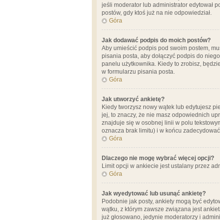
jeśli moderator lub administrator edytował 
postów, gdy ktoś już na nie odpowiedział.
Góra
Jak dodawać podpis do moich postów?
Aby umieścić podpis pod swoim postem, mus
pisania posta, aby dołączyć podpis do nie
panelu użytkownika. Kiedy to zrobisz, będ
w formularzu pisania posta.
Góra
Jak utworzyć ankietę?
Kiedy tworzysz nowy wątek lub edytujesz pier
jej, to znaczy, że nie masz odpowiednich up
znajduje się w osobnej linii w polu tekstow
oznacza brak limitu) i w końcu zadecydować
Góra
Dlaczego nie mogę wybrać więcej opcji?
Limit opcji w ankiecie jest ustalany przez ad
Góra
Jak wyedytować lub usunąć ankietę?
Podobnie jak posty, ankiety mogą być edytow
wątku, z którym zawsze związana jest ankieta
już głosowano, jedynie moderatorzy i admini