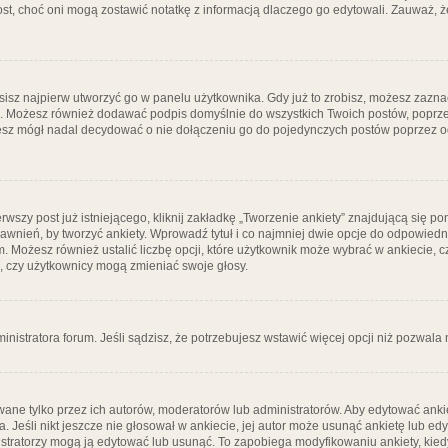
post, choć oni mogą zostawić notatkę z informacją dlaczego go edytowali. Zauważ,
isz najpierw utworzyć go w panelu użytkownika. Gdy już to zrobisz, możesz zazn
go. Możesz również dodawać podpis domyślnie do wszystkich Twoich postów, popr
ziesz mógł nadal decydować o nie dołączeniu go do pojedynczych postów poprzez
wszy post już istniejącego, kliknij zakładkę „Tworzenie ankiety” znajdującą się pon
rawnień, by tworzyć ankiety. Wprowadź tytuł i co najmniej dwie opcje do odpowiedn
ym. Możesz również ustalić liczbę opcji, które użytkownik może wybrać w ankiecie, 
, czy użytkownicy mogą zmieniać swoje głosy.
ministratora forum. Jeśli sądzisz, że potrzebujesz wstawić więcej opcji niż pozwala n
ane tylko przez ich autorów, moderatorów lub administratorów. Aby edytować ankie
. Jeśli nikt jeszcze nie głosował w ankiecie, jej autor może usunąć ankietę lub edy
stratorzy mogą ją edytować lub usunąć. To zapobiega modyfikowaniu ankiety, kiedy 