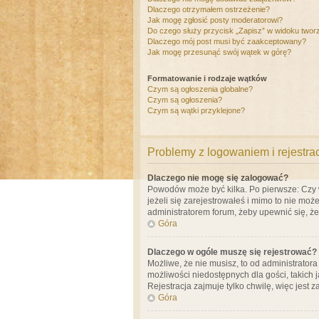
Dlaczego otrzymałem ostrzeżenie?
Jak mogę zgłosić posty moderatorowi?
Do czego służy przycisk „Zapisz” w widoku twor
Dlaczego mój post musi być zaakceptowany?
Jak mogę przesunąć swój wątek w górę?
Formatowanie i rodzaje wątków
Czym są ogłoszenia globalne?
Czym są ogłoszenia?
Czym są wątki przyklejone?
Problemy z logowaniem i rejestra
Dlaczego nie mogę się zalogować?
Powodów może być kilka. Po pierwsze: Czy w 
jeżeli się zarejestrowałeś i mimo to nie moż
administratorem forum, żeby upewnić się, ż
Góra
Dlaczego w ogóle muszę się rejestrować?
Możliwe, że nie musisz, to od administrator
możliwości niedostępnych dla gości, takich 
Rejestracja zajmuje tylko chwilę, więc jest 
Góra