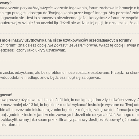
ywany?
omatycznie przy każdej wizycie
w czasie logowania, forum zachowa informację o ty
pobiega przejęciu dostępu do Twojego konta przez kogoś innego. Aby pozostać za
logowania się. Jest to stanowczo niezalecane, jeżeli korzystasz z forum ze współ
uterowej w szkole / na uczelni itp. Jeżeli nie widzisz tej opcji, to oznacza to, że a
u mojej nazwy użytkownika na liście użytkowników przeglądających forum?
ch forum”, znajdziesz opcję
Nie pokazuj, że jestem online
. Włącz tę opcję i Twoja
ędziesz liczony jako ukryty użytkownik.
e zostać odzyskane, ale bez problemu może zostać zresetowane. Przejdź na stronę 
prawdopodobnie niedługo znów będziesz mógł się zalogować.
ogować!
ową nazwę użytkownika i hasło. Jeśli tak, to nastąpiła jedna z tych dwóch rzeczy: 
że masz mniej niż 13 lat, to będziesz musiał wykonać instrukcje wysłane na Twój ad
ie albo przez administratora, zanim będziesz mógł się zalogować; informacja o tym
tępuj zgodnie z instrukcjami w nim zawartymi. Jeżeli nie otrzymałeś/aś żadnego e
 zaklasyfikowany jako spam przez filtr antyspamowy. Jeśli jesteś pewny/a, że poda
nistratorem.