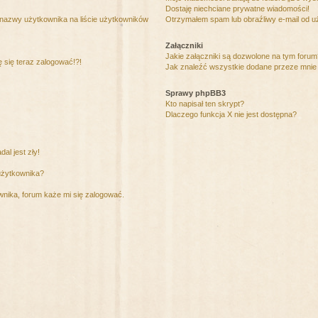
Dostaję niechciane prywatne wiadomości!
 nazwy użytkownika na liście użytkowników
Otrzymałem spam lub obraźliwy e-mail od u
Załączniki
Jakie załączniki są dozwolone na tym foru
ę się teraz zalogować!?!
Jak znaleźć wszystkie dodane przeze mnie 
Sprawy phpBB3
Kto napisał ten skrypt?
Dlaczego funkcja X nie jest dostępna?
al jest zły!
użytkownika?
nika, forum każe mi się zalogować.