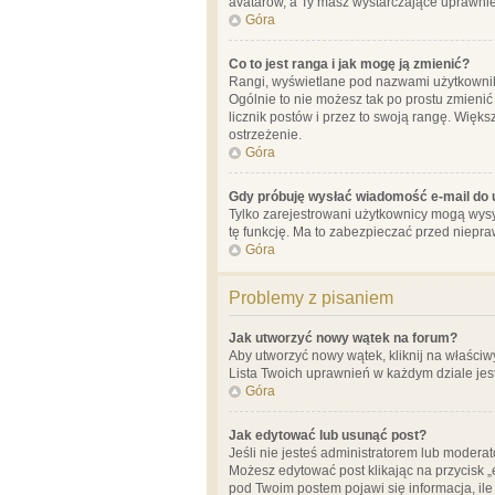
avatarów, a Ty masz wystarczające uprawnien
Góra
Co to jest ranga i jak mogę ją zmienić?
Rangi, wyświetlane pod nazwami użytkowników
Ogólnie to nie możesz tak po prostu zmienić
licznik postów i przez to swoją rangę. Więks
ostrzeżenie.
Góra
Gdy próbuję wysłać wiadomość e-mail do 
Tylko zarejestrowani użytkownicy mogą wysył
tę funkcję. Ma to zabezpieczać przed niep
Góra
Problemy z pisaniem
Jak utworzyć nowy wątek na forum?
Aby utworzyć nowy wątek, kliknij na właściw
Lista Twoich uprawnień w każdym dziale jes
Góra
Jak edytować lub usunąć post?
Jeśli nie jesteś administratorem lub moderat
Możesz edytować post klikając na przycisk „
pod Twoim postem pojawi się informacja, ile ra