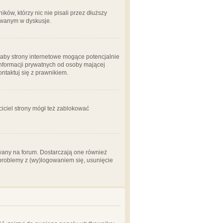
ów, którzy nic nie pisali przez dłuższy
żowanym w dyskusje.
aby strony internetowe mogące potencjalnie
informacji prywatnych od osoby mającej
ontaktuj się z prawnikiem.
ciciel strony mógł też zablokować
wany na forum. Dostarczają one również
z problemy z (wy)logowaniem się, usunięcie