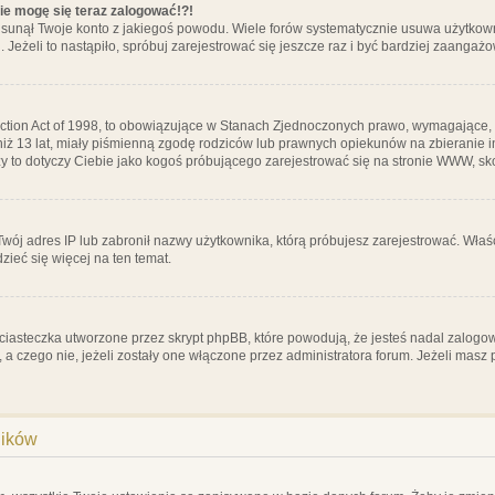
nie mogę się teraz zalogować!?!
sunął Twoje konto z jakiegoś powodu. Wiele forów systematycznie usuwa użytkownik
 Jeżeli to nastąpiło, spróbuj zarejestrować się jeszcze raz i być bardziej zaanga
ction Act of 1998, to obowiązujące w Stanach Zjednoczonych prawo, wymagające, 
 niż 13 lat, miały piśmienną zgodę rodziców lub prawnych opiekunów na zbieranie 
 czy to dotyczy Ciebie jako kogoś próbującego zarejestrować się na stronie WWW, sk
 Twój adres IP lub zabronił nazwy użytkownika, którą próbujesz zarejestrować. Właś
dzieć się więcej na ten temat.
ciasteczka utworzone przez skrypt phpBB, które powodują, że jesteś nadal zalogo
ś, a czego nie, jeżeli zostały one włączone przez administratora forum. Jeżeli mas
ników