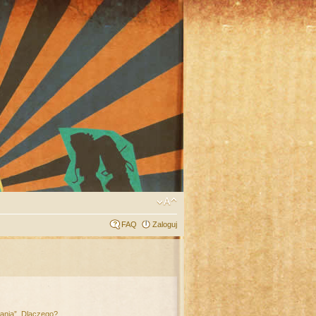
FAQ
Zaloguj
łania”. Dlaczego?