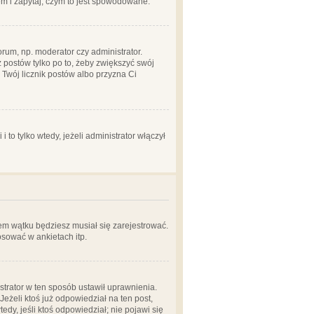
em i zapytaj, czym to jest spowodowane.
rum, np. moderator czy administrator.
 postów tylko po to, żeby zwiększyć swój
y Twój licznik postów albo przyzna Ci
o tylko wtedy, jeżeli administrator włączył
em wątku będziesz musiał się zarejestrować.
sować w ankietach itp.
istrator w ten sposób ustawił uprawnienia.
eżeli ktoś już odpowiedział na ten post,
tedy, jeśli ktoś odpowiedział; nie pojawi się