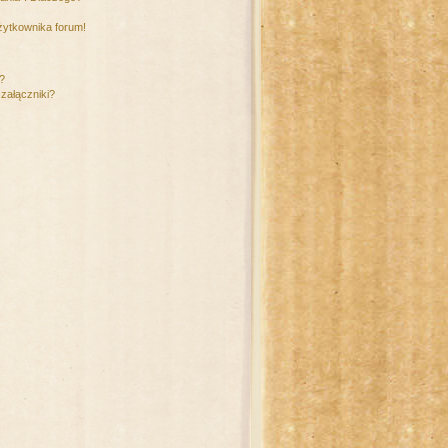
żytkownika forum!
m?
załączniki?