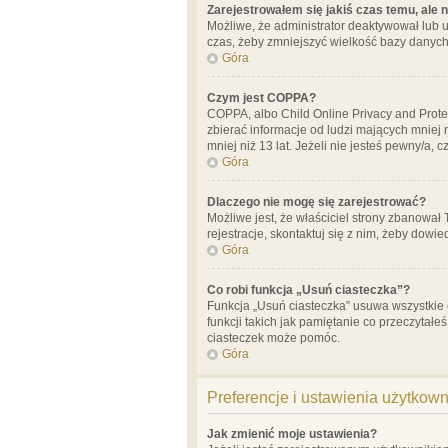
Zarejestrowałem się jakiś czas temu, ale 
Możliwe, że administrator deaktywował lub u
czas, żeby zmniejszyć wielkość bazy danych.
Góra
Czym jest COPPA?
COPPA, albo Child Online Privacy and Prote
zbierać informacje od ludzi mających mniej
mniej niż 13 lat. Jeżeli nie jesteś pewny/a,
Góra
Dlaczego nie mogę się zarejestrować?
Możliwe jest, że właściciel strony zbanował
rejestracje, skontaktuj się z nim, żeby dowie
Góra
Co robi funkcja „Usuń ciasteczka”?
Funkcja „Usuń ciasteczka” usuwa wszystkie 
funkcji takich jak pamiętanie co przeczytałe
ciasteczek może pomóc.
Góra
Preferencje i ustawienia użytkow
Jak zmienić moje ustawienia?