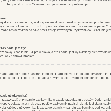
m, wszystkie Twoje ustawienia są zapisywane w bazie danych forum. Żeby je zmieni
orum. Ten panel pozwoli Ci zmienić swoje ustawienia i preferencje.
łowe!
j strefy czasowej niż ta, w której się znajdujesz. Jeżeli właśnie to jest probleme
się z Twoim położeniem, np. w Europie Centralnej wybierz Środkowoeuropejski C
, może zostać wykonana tylko przez zarejestrowanych użytkowników. Jeżeli nie jeste
zas nadal jest zły!
ę czasową i czas letni/DST prawidłowo, a czas nadal jest wyświetlany nieprawidłowo
ora, aby naprawił problem.
ur language or nobody has translated this board into your language. Try asking the bo
 does not exist, feel free to create a new translation. More information can be foun
nazwie użytkownika?
h (zazwyczaj) przy nazwie użytkownika w czasie przeglądania postów. Jeden z nic
ropek, pokazujących jak dużo postów użytkownik napisał lub jaki jest status użyt
alny dla każdego użytkownika. Możesz go ustawić w panelu użytkownika, pod warunki