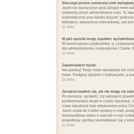
Dlaczego jestem automatycznie wylogow
Jeżeli nie zaznaczysz opcji
Zaloguj mnie aut
ustawiony przez administratora czas. To za
automatycznie przy każdej wizycie” podczas 
bibliotece, kawiarence internetowej, sali komp
Góra
W jaki sposób mogę zapobiec wyświetlani
W swoim panelu użytkownika, w „Ustawienia
dla administratorów, moderatorów i Ciebie. B
Góra
Zapomniałem hasła!
Nie panikuj! Twoje hasło wprawdzie nie moż
hasła
. Postępuj zgodnie z instrukcjami, a 
Góra
Zarejestrowałem się, ale nie mogę się zal
Po pierwsze, sprawdź, czy wpisujesz prawidł
poinformowałeś skrypt w czasie rejestracji, 
nowe rejestracje były aktywowane przez Cieb
Jeżeli został do Ciebie wysłany e-mail, pos
nieprawidłowy adres e-mail lub e-mail został
prawidłowy, spróbuj skontaktować się z admi
Góra