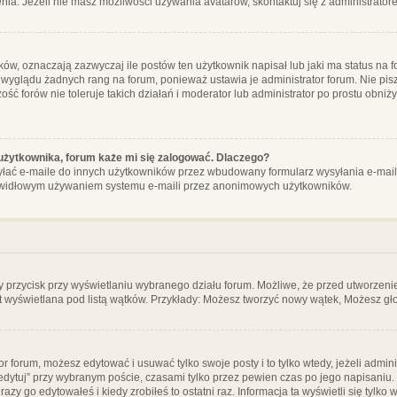
ia. Jeżeli nie masz możliwości używania avatarów, skontaktuj się z administrator
, oznaczają zazwyczaj ile postów ten użytkownik napisał lub jaki ma status na fo
 wyglądu żadnych rang na forum, ponieważ ustawia je administrator forum. Nie pisz
zość forów nie toleruje takich działań i moderator lub administrator po prostu obniż
użytkownika, forum każe mi się zalogować. Dlaczego?
ać e-maile do innych użytkowników przez wbudowany formularz wysyłania e-maili i t
rawidłowym używaniem systemu e-maili przez anonimowych użytkowników.
y przycisk przy wyświetlaniu wybranego działu forum. Możliwe, że przed utworzeni
t wyświetlana pod listą wątków. Przykłady: Możesz tworzyć nowy wątek, Możesz gło
or forum, możesz edytować i usuwać tylko swoje posty i to tylko wtedy, jeżeli admin
edytuj” przy wybranym poście, czasami tylko przez pewien czas po jego napisaniu. J
zy go edytowałeś i kiedy zrobiłeś to ostatni raz. Informacja ta wyświetli się tylko w