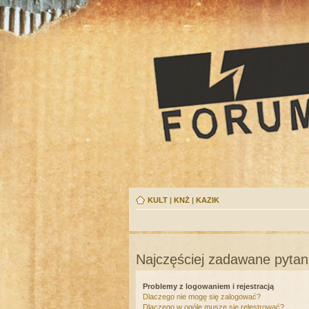
KULT
|
KNŻ
|
KAZIK
Najczęściej zadawane pytan
Problemy z logowaniem i rejestracją
Dlaczego nie mogę się zalogować?
Dlaczego w ogóle muszę się rejestrować?