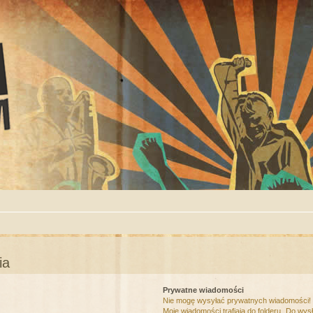
ia
Prywatne wiadomości
Nie mogę wysyłać prywatnych wiadomości!
Moje wiadomości trafiają do folderu „Do wys