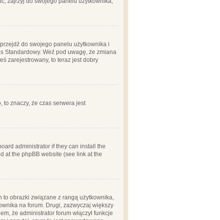
ć, zajrzyj do swojego panelu użytkownika;
m, przejdź do swojego panelu użytkownika i
zas Standardowy. Weź pod uwagę, że zmiana
ś zarejestrowany, to teraz jest dobry
, to znaczy, że czas serwera jest
ard administrator if they can install the
d at the phpBB website (see link at the
h to obrazki związane z rangą użytkownika,
kownika na forum. Drugi, zazwyczaj większy
em, że administrator forum włączył funkcje