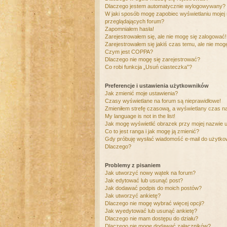
Dlaczego jestem automatycznie wylogowywany?
W jaki sposób mogę zapobiec wyświetlaniu mojej
przeglądających forum?
Zapomniałem hasła!
Zarejestrowałem się, ale nie mogę się zalogować!
Zarejestrowałem się jakiś czas temu, ale nie mog
Czym jest COPPA?
Dlaczego nie mogę się zarejestrować?
Co robi funkcja „Usuń ciasteczka”?
Preferencje i ustawienia użytkowników
Jak zmienić moje ustawienia?
Czasy wyświetlane na forum są nieprawidłowe!
Zmieniłem strefę czasową, a wyświetlany czas nad
My language is not in the list!
Jak mogę wyświetlić obrazek przy mojej nazwie 
Co to jest ranga i jak mogę ją zmienić?
Gdy próbuję wysłać wiadomość e-mail do użytkow
Dlaczego?
Problemy z pisaniem
Jak utworzyć nowy wątek na forum?
Jak edytować lub usunąć post?
Jak dodawać podpis do moich postów?
Jak utworzyć ankietę?
Dlaczego nie mogę wybrać więcej opcji?
Jak wyedytować lub usunąć ankietę?
Dlaczego nie mam dostępu do działu?
Dlaczego nie mogę dodawać załączników?