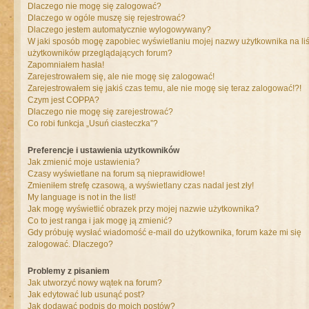
Dlaczego nie mogę się zalogować?
Dlaczego w ogóle muszę się rejestrować?
Dlaczego jestem automatycznie wylogowywany?
W jaki sposób mogę zapobiec wyświetlaniu mojej nazwy użytkownika na liś
użytkowników przeglądających forum?
Zapomniałem hasła!
Zarejestrowałem się, ale nie mogę się zalogować!
Zarejestrowałem się jakiś czas temu, ale nie mogę się teraz zalogować!?!
Czym jest COPPA?
Dlaczego nie mogę się zarejestrować?
Co robi funkcja „Usuń ciasteczka”?
Preferencje i ustawienia użytkowników
Jak zmienić moje ustawienia?
Czasy wyświetlane na forum są nieprawidłowe!
Zmieniłem strefę czasową, a wyświetlany czas nadal jest zły!
My language is not in the list!
Jak mogę wyświetlić obrazek przy mojej nazwie użytkownika?
Co to jest ranga i jak mogę ją zmienić?
Gdy próbuję wysłać wiadomość e-mail do użytkownika, forum każe mi się
zalogować. Dlaczego?
Problemy z pisaniem
Jak utworzyć nowy wątek na forum?
Jak edytować lub usunąć post?
Jak dodawać podpis do moich postów?