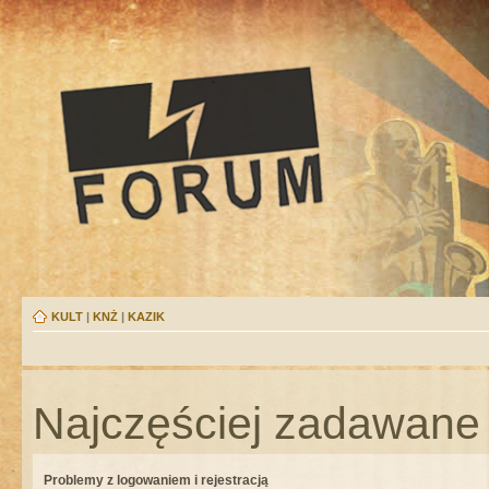
KULT
|
KNŻ
|
KAZIK
Najczęściej zadawane 
Problemy z logowaniem i rejestracją