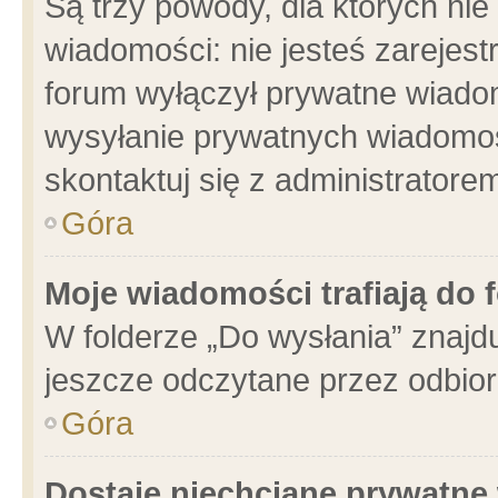
Są trzy powody, dla których n
wiadomości: nie jesteś zarejest
forum wyłączył prywatne wiadom
wysyłanie prywatnych wiadomości
skontaktuj się z administratore
Góra
Moje wiadomości trafiają do 
W folderze „Do wysłania” znajdu
jeszcze odczytane przez odbior
Góra
Dostaję niechciane prywatne