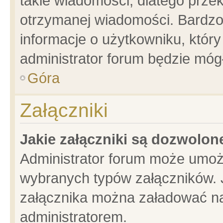
takie wiadomości, dlatego prze
otrzymanej wiadomości. Bardzo
informacje o użytkowniku, któ
administrator forum będzie móg
Góra
Załączniki
Jakie załączniki są dozwolo
Administrator forum może umoż
wybranych typów załączników. J
załącznika można załadować na 
administratorem.