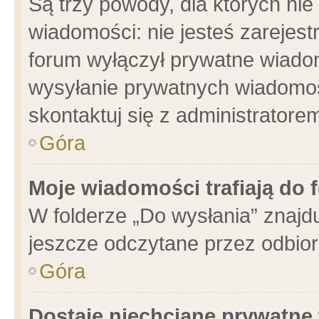
Są trzy powody, dla których n
wiadomości: nie jesteś zarejest
forum wyłączył prywatne wiadom
wysyłanie prywatnych wiadomości
skontaktuj się z administratore
Góra
Moje wiadomości trafiają do 
W folderze „Do wysłania” znajdu
jeszcze odczytane przez odbior
Góra
Dostaję niechciane prywatne