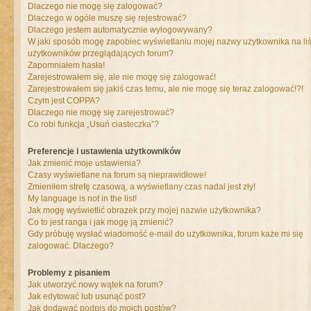
Dlaczego nie mogę się zalogować?
Dlaczego w ogóle muszę się rejestrować?
Dlaczego jestem automatycznie wylogowywany?
W jaki sposób mogę zapobiec wyświetlaniu mojej nazwy użytkownika na liś
użytkowników przeglądających forum?
Zapomniałem hasła!
Zarejestrowałem się, ale nie mogę się zalogować!
Zarejestrowałem się jakiś czas temu, ale nie mogę się teraz zalogować!?!
Czym jest COPPA?
Dlaczego nie mogę się zarejestrować?
Co robi funkcja „Usuń ciasteczka”?
Preferencje i ustawienia użytkowników
Jak zmienić moje ustawienia?
Czasy wyświetlane na forum są nieprawidłowe!
Zmieniłem strefę czasową, a wyświetlany czas nadal jest zły!
My language is not in the list!
Jak mogę wyświetlić obrazek przy mojej nazwie użytkownika?
Co to jest ranga i jak mogę ją zmienić?
Gdy próbuję wysłać wiadomość e-mail do użytkownika, forum każe mi się
zalogować. Dlaczego?
Problemy z pisaniem
Jak utworzyć nowy wątek na forum?
Jak edytować lub usunąć post?
Jak dodawać podpis do moich postów?