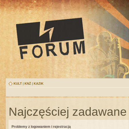
KULT
|
KNŻ
|
KAZIK
Najczęściej zadawane 
Problemy z logowaniem i rejestracją