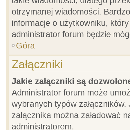
takie wiadomości, dlatego prze
otrzymanej wiadomości. Bardzo
informacje o użytkowniku, któ
administrator forum będzie móg
Góra
Załączniki
Jakie załączniki są dozwolo
Administrator forum może umoż
wybranych typów załączników. J
załącznika można załadować na 
administratorem.