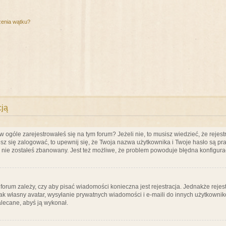
zenia wątku?
cją
ogóle zarejestrowałeś się na tym forum? Jeżeli nie, to musisz wiedzieć, że rejestr
esz się zalogować, to upewnij się, że Twoja nazwa użytkownika i Twoje hasło są praw
e nie zostałeś zbanowany. Jest też możliwe, że problem powoduje błędna konfigura
a forum zależy, czy aby pisać wiadomości konieczna jest rejestracja. Jednakże reje
jak własny avatar, wysyłanie prywatnych wiadomości i e-maili do innych użytkownik
zalecane, abyś ją wykonał.