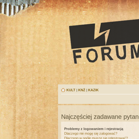
KULT
|
KNŻ
|
KAZIK
Najczęściej zadawane pytan
Problemy z logowaniem i rejestracją
Dlaczego nie mogę się zalogować?
Dlaczego w ogóle muszę się rejestrować?