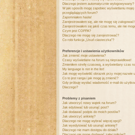
Dlaczego jestem automatycznie wylogowywany?
W jaki sposób mogę zapobiec wyświetlaniu mojej
przeglądających forum?
Zapomniałem hasła!
Zarejestrowałem się, ale nie mogę się zalogować!
Zarejestrowałem się jakiś czas temu, ale nie mog
Czym jest COPPA?
Dlaczego nie mogę się zarejestrować?
Co robi funkcja „Usuń ciasteczka”?
Preferencje i ustawienia użytkowników
Jak zmienić moje ustawienia?
Czasy wyświetlane na forum są nieprawidłowe!
Zmieniłem strefę czasową, a wyświetlany czas nad
My language is not in the list!
Jak mogę wyświetlić obrazek przy mojej nazwie 
Co to jest ranga i jak mogę ją zmienić?
Gdy próbuję wysłać wiadomość e-mail do użytkow
Dlaczego?
Problemy z pisaniem
Jak utworzyć nowy wątek na forum?
Jak edytować lub usunąć post?
Jak dodawać podpis do moich postów?
Jak utworzyć ankietę?
Dlaczego nie mogę wybrać więcej opcji?
Jak wyedytować lub usunąć ankietę?
Dlaczego nie mam dostępu do działu?
Dlaczego nie mogę dodawać załączników?