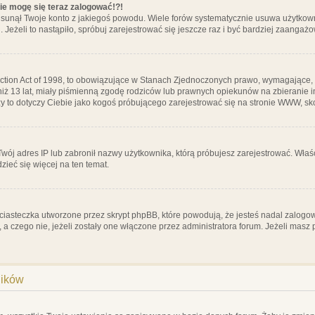
nie mogę się teraz zalogować!?!
sunął Twoje konto z jakiegoś powodu. Wiele forów systematycznie usuwa użytkownik
 Jeżeli to nastąpiło, spróbuj zarejestrować się jeszcze raz i być bardziej zaanga
ction Act of 1998, to obowiązujące w Stanach Zjednoczonych prawo, wymagające, 
 niż 13 lat, miały piśmienną zgodę rodziców lub prawnych opiekunów na zbieranie 
 czy to dotyczy Ciebie jako kogoś próbującego zarejestrować się na stronie WWW, sk
 Twój adres IP lub zabronił nazwy użytkownika, którą próbujesz zarejestrować. Właś
dzieć się więcej na ten temat.
ciasteczka utworzone przez skrypt phpBB, które powodują, że jesteś nadal zalogo
ś, a czego nie, jeżeli zostały one włączone przez administratora forum. Jeżeli mas
ników