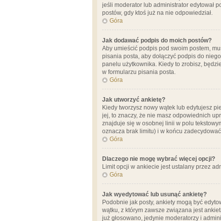
jeśli moderator lub administrator edytował 
postów, gdy ktoś już na nie odpowiedział.
Góra
Jak dodawać podpis do moich postów?
Aby umieścić podpis pod swoim postem, mus
pisania posta, aby dołączyć podpis do nie
panelu użytkownika. Kiedy to zrobisz, będ
w formularzu pisania posta.
Góra
Jak utworzyć ankietę?
Kiedy tworzysz nowy wątek lub edytujesz pier
jej, to znaczy, że nie masz odpowiednich up
znajduje się w osobnej linii w polu tekstow
oznacza brak limitu) i w końcu zadecydować
Góra
Dlaczego nie mogę wybrać więcej opcji?
Limit opcji w ankiecie jest ustalany przez ad
Góra
Jak wyedytować lub usunąć ankietę?
Podobnie jak posty, ankiety mogą być edytow
wątku, z którym zawsze związana jest ankieta
już głosowano, jedynie moderatorzy i admini