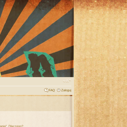
FAQ
Zaloguj
łania”. Dlaczego?