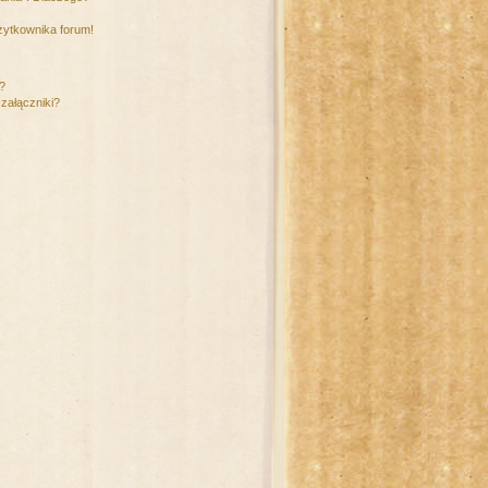
żytkownika forum!
m?
załączniki?