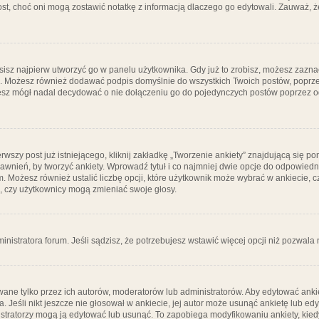
post, choć oni mogą zostawić notatkę z informacją dlaczego go edytowali. Zauważ,
isz najpierw utworzyć go w panelu użytkownika. Gdy już to zrobisz, możesz zazn
go. Możesz również dodawać podpis domyślnie do wszystkich Twoich postów, popr
ziesz mógł nadal decydować o nie dołączeniu go do pojedynczych postów poprzez
wszy post już istniejącego, kliknij zakładkę „Tworzenie ankiety” znajdującą się pon
rawnień, by tworzyć ankiety. Wprowadź tytuł i co najmniej dwie opcje do odpowiedn
ym. Możesz również ustalić liczbę opcji, które użytkownik może wybrać w ankiecie, 
, czy użytkownicy mogą zmieniać swoje głosy.
ministratora forum. Jeśli sądzisz, że potrzebujesz wstawić więcej opcji niż pozwala n
ane tylko przez ich autorów, moderatorów lub administratorów. Aby edytować ankie
. Jeśli nikt jeszcze nie głosował w ankiecie, jej autor może usunąć ankietę lub edy
stratorzy mogą ją edytować lub usunąć. To zapobiega modyfikowaniu ankiety, kiedy 