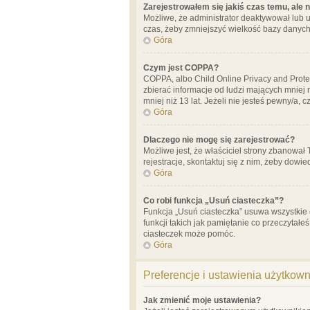
Zarejestrowałem się jakiś czas temu, ale 
Możliwe, że administrator deaktywował lub u
czas, żeby zmniejszyć wielkość bazy danych.
Góra
Czym jest COPPA?
COPPA, albo Child Online Privacy and Prote
zbierać informacje od ludzi mających mniej
mniej niż 13 lat. Jeżeli nie jesteś pewny/a,
Góra
Dlaczego nie mogę się zarejestrować?
Możliwe jest, że właściciel strony zbanował
rejestracje, skontaktuj się z nim, żeby dowie
Góra
Co robi funkcja „Usuń ciasteczka”?
Funkcja „Usuń ciasteczka” usuwa wszystkie 
funkcji takich jak pamiętanie co przeczytałe
ciasteczek może pomóc.
Góra
Preferencje i ustawienia użytkow
Jak zmienić moje ustawienia?