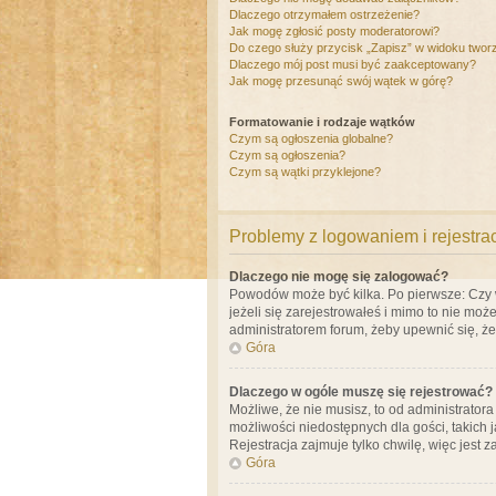
Dlaczego otrzymałem ostrzeżenie?
Jak mogę zgłosić posty moderatorowi?
Do czego służy przycisk „Zapisz” w widoku twor
Dlaczego mój post musi być zaakceptowany?
Jak mogę przesunąć swój wątek w górę?
Formatowanie i rodzaje wątków
Czym są ogłoszenia globalne?
Czym są ogłoszenia?
Czym są wątki przyklejone?
Problemy z logowaniem i rejestra
Dlaczego nie mogę się zalogować?
Powodów może być kilka. Po pierwsze: Czy w 
jeżeli się zarejestrowałeś i mimo to nie moż
administratorem forum, żeby upewnić się, ż
Góra
Dlaczego w ogóle muszę się rejestrować?
Możliwe, że nie musisz, to od administrator
możliwości niedostępnych dla gości, takich 
Rejestracja zajmuje tylko chwilę, więc jest 
Góra