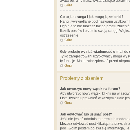
avatarów, a Ty masz wystarczające uprawnien
Góra
Co to jest ranga i jak mogę ją zmienić?
Rangi, wyświetlane pod nazwami użytkowników
Ogólnie to nie możesz tak po prostu zmienić
licznik postów i przez to swoją rangę. Więks
ostrzeżenie.
Góra
Gdy próbuję wysłać wiadomość e-mail do 
Tylko zarejestrowani użytkownicy mogą wysył
tę funkcję. Ma to zabezpieczać przed niep
Góra
Problemy z pisaniem
Jak utworzyć nowy wątek na forum?
Aby utworzyć nowy wątek, kliknij na właściw
Lista Twoich uprawnień w każdym dziale jes
Góra
Jak edytować lub usunąć post?
Jeśli nie jesteś administratorem lub moderat
Możesz edytować post klikając na przycisk „
pod Twoim postem pojawi się informacja, ile ra