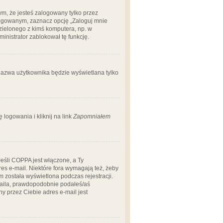
m, że jesteś zalogowany tylko przez
logowanym, zaznacz opcję „Zaloguj mnie
dzielonego z kimś komputera, np. w
dministrator zablokował tę funkcję.
 nazwa użytkownika będzie wyświetlana tylko
logowania i kliknij na link
Zapomniałem
Jeśli COPPA jest włączone, a Ty
res e-mail. Niektóre fora wymagają też, żeby
 została wyświetlona podczas rejestracji.
-maila, prawdopodobnie podałeś/aś
ny przez Ciebie adres e-mail jest