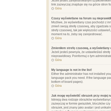
Jeżeli jesteś zarejestrowanym użytkownikie
link zazwyczaj znajduje się na górze stron f
Góra
Czasy wyświetlane na forum są nieprawid
Możliwe, że wyświetlany czas pochodzi z inne
zmień swoją strefę czasową, aby zgadzała 
strefy czasowej, tak jak większości ustawień
moment na to, żeby się zarejestrować.
Góra
Zmieniłem strefę czasową, a wyświetlany c
Jeżeli jesteś pewny/a, że ustawiłeś/aś stref
nieprawidłowy. Poinformuj o tym administrat
Góra
My language is not in the list!
Either the administrator has not installed yo
language pack you need. If the language pack
bottom of board pages).
Góra
Jak mogę wyświetlić obrazek przy mojej 
Istnieją dwa rodzaje obrazków wyświetlanyc
zazwyczaj w formie gwiazdek, bloczków czy k
obrazek, jest znany jako avatar i jest unik