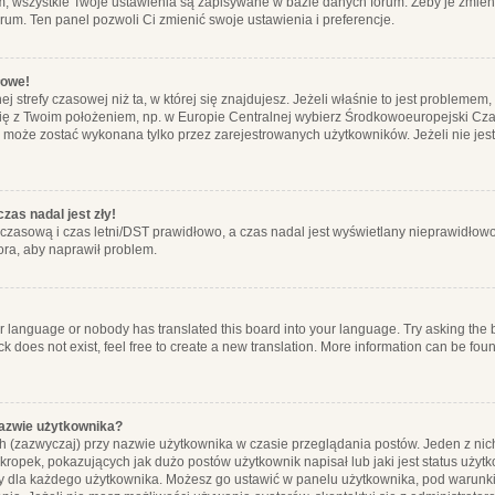
m, wszystkie Twoje ustawienia są zapisywane w bazie danych forum. Żeby je zmieni
orum. Ten panel pozwoli Ci zmienić swoje ustawienia i preferencje.
łowe!
j strefy czasowej niż ta, w której się znajdujesz. Jeżeli właśnie to jest probleme
się z Twoim położeniem, np. w Europie Centralnej wybierz Środkowoeuropejski C
, może zostać wykonana tylko przez zarejestrowanych użytkowników. Jeżeli nie jeste
zas nadal jest zły!
ę czasową i czas letni/DST prawidłowo, a czas nadal jest wyświetlany nieprawidłowo
ora, aby naprawił problem.
ur language or nobody has translated this board into your language. Try asking the bo
 does not exist, feel free to create a new translation. More information can be foun
nazwie użytkownika?
h (zazwyczaj) przy nazwie użytkownika w czasie przeglądania postów. Jeden z nic
ropek, pokazujących jak dużo postów użytkownik napisał lub jaki jest status użyt
alny dla każdego użytkownika. Możesz go ustawić w panelu użytkownika, pod warunki