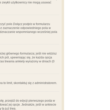
 że zwykli użytkownicy nie mogą usuwać
aczyć pole
Dołącz podpis
w formularzu
zez zaznaczenie odpowiedniego pola w
 odznaczanie wspomnianego wcześniej pola
iżej głównego formularza; jeśli nie widzisz
ich pól, upewniając się, że każda opcja
czas trwania ankiety wyrażony w dniach (0
a to limit, skontaktuj się z administratorem.
tę, przejdź do edycji pierwszego posta w
tować jej opcje. Jednakże, jeśli w ankiecie
ta już trwa.