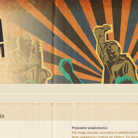
ia
Prywatne wiadomości
Nie mogę wysyłać prywatnych wiadomości!
Moje wiadomości trafiają do folderu „Do wys