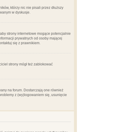
ów, którzy nic nie pisali przez dłuższy
żowanym w dyskusje.
aby strony internetowe mogące potencjalnie
informacji prywatnych od osoby mającej
ontaktuj się z prawnikiem.
ciciel strony mógł też zablokować
wany na forum. Dostarczają one również
z problemy z (wy)logowaniem się, usunięcie