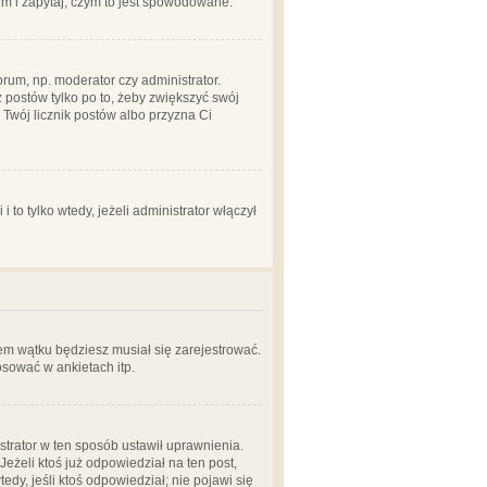
em i zapytaj, czym to jest spowodowane.
rum, np. moderator czy administrator.
 postów tylko po to, żeby zwiększyć swój
y Twój licznik postów albo przyzna Ci
o tylko wtedy, jeżeli administrator włączył
em wątku będziesz musiał się zarejestrować.
sować w ankietach itp.
istrator w ten sposób ustawił uprawnienia.
eżeli ktoś już odpowiedział na ten post,
tedy, jeśli ktoś odpowiedział; nie pojawi się