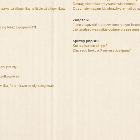
Dostaję niechciane prywatne wiadomości!
 nazwy użytkownika na liście użytkowników
Otrzymałem spam lub obraźliwy e-mail od u
Załączniki
Jakie załączniki są dozwolone na tym foru
ę się teraz zalogować!?!
Jak znaleźć wszystkie dodane przeze mnie 
Sprawy phpBB3
Kto napisał ten skrypt?
Dlaczego funkcja X nie jest dostępna?
al jest zły!
użytkownika?
nika, forum każe mi się zalogować.