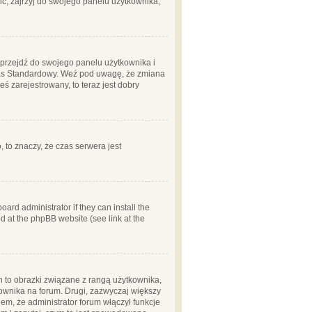
ć, zajrzyj do swojego panelu użytkownika;
m, przejdź do swojego panelu użytkownika i
zas Standardowy. Weź pod uwagę, że zmiana
ś zarejestrowany, to teraz jest dobry
, to znaczy, że czas serwera jest
ard administrator if they can install the
d at the phpBB website (see link at the
h to obrazki związane z rangą użytkownika,
kownika na forum. Drugi, zazwyczaj większy
em, że administrator forum włączył funkcje