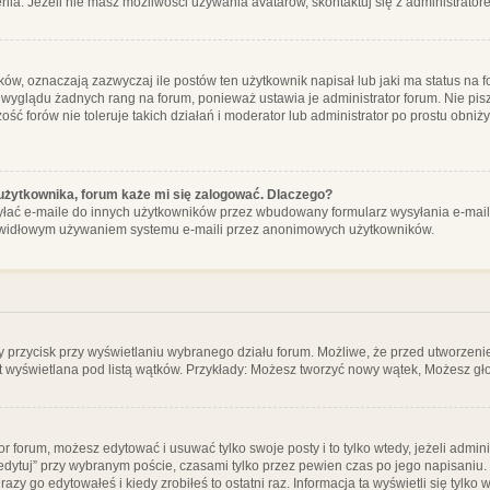
ia. Jeżeli nie masz możliwości używania avatarów, skontaktuj się z administrator
, oznaczają zazwyczaj ile postów ten użytkownik napisał lub jaki ma status na fo
 wyglądu żadnych rang na forum, ponieważ ustawia je administrator forum. Nie pisz
zość forów nie toleruje takich działań i moderator lub administrator po prostu obniż
użytkownika, forum każe mi się zalogować. Dlaczego?
ać e-maile do innych użytkowników przez wbudowany formularz wysyłania e-maili i t
rawidłowym używaniem systemu e-maili przez anonimowych użytkowników.
y przycisk przy wyświetlaniu wybranego działu forum. Możliwe, że przed utworzeni
t wyświetlana pod listą wątków. Przykłady: Możesz tworzyć nowy wątek, Możesz gło
or forum, możesz edytować i usuwać tylko swoje posty i to tylko wtedy, jeżeli admin
edytuj” przy wybranym poście, czasami tylko przez pewien czas po jego napisaniu. J
zy go edytowałeś i kiedy zrobiłeś to ostatni raz. Informacja ta wyświetli się tylko w