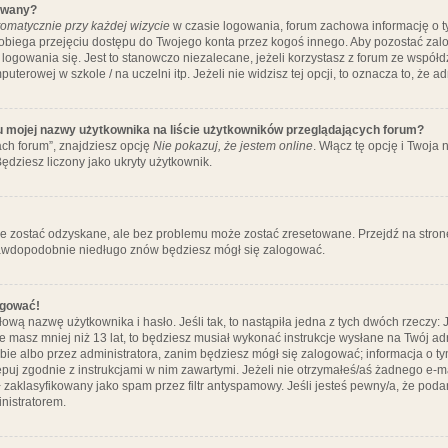
ywany?
omatycznie przy każdej wizycie
w czasie logowania, forum zachowa informację o ty
pobiega przejęciu dostępu do Twojego konta przez kogoś innego. Aby pozostać za
logowania się. Jest to stanowczo niezalecane, jeżeli korzystasz z forum ze współ
uterowej w szkole / na uczelni itp. Jeżeli nie widzisz tej opcji, to oznacza to, że a
u mojej nazwy użytkownika na liście użytkowników przeglądających forum?
ch forum”, znajdziesz opcję
Nie pokazuj, że jestem online
. Włącz tę opcję i Twoja
ędziesz liczony jako ukryty użytkownik.
e zostać odzyskane, ale bez problemu może zostać zresetowane. Przejdź na stronę 
prawdopodobnie niedługo znów będziesz mógł się zalogować.
ogować!
ową nazwę użytkownika i hasło. Jeśli tak, to nastąpiła jedna z tych dwóch rzeczy: 
że masz mniej niż 13 lat, to będziesz musiał wykonać instrukcje wysłane na Twój ad
ie albo przez administratora, zanim będziesz mógł się zalogować; informacja o tym
tępuj zgodnie z instrukcjami w nim zawartymi. Jeżeli nie otrzymałeś/aś żadnego e
 zaklasyfikowany jako spam przez filtr antyspamowy. Jeśli jesteś pewny/a, że poda
nistratorem.