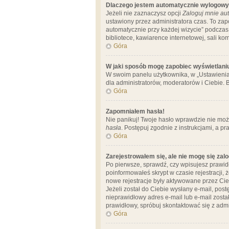
Dlaczego jestem automatycznie wylogow
Jeżeli nie zaznaczysz opcji
Zaloguj mnie aut
ustawiony przez administratora czas. To za
automatycznie przy każdej wizycie” podczas 
bibliotece, kawiarence internetowej, sali komp
Góra
W jaki sposób mogę zapobiec wyświetlani
W swoim panelu użytkownika, w „Ustawienia
dla administratorów, moderatorów i Ciebie. B
Góra
Zapomniałem hasła!
Nie panikuj! Twoje hasło wprawdzie nie moż
hasła
. Postępuj zgodnie z instrukcjami, a 
Góra
Zarejestrowałem się, ale nie mogę się zal
Po pierwsze, sprawdź, czy wpisujesz prawidł
poinformowałeś skrypt w czasie rejestracji, 
nowe rejestracje były aktywowane przez Cieb
Jeżeli został do Ciebie wysłany e-mail, pos
nieprawidłowy adres e-mail lub e-mail został
prawidłowy, spróbuj skontaktować się z admi
Góra