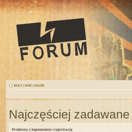
KULT
|
KNŻ
|
KAZIK
Najczęściej zadawane 
Problemy z logowaniem i rejestracją