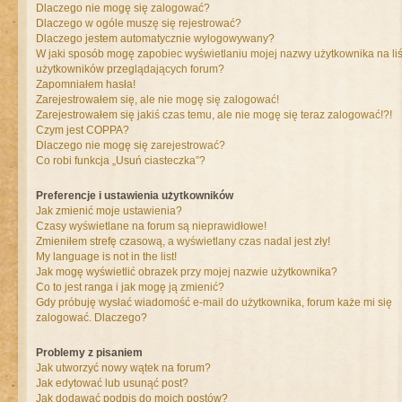
Dlaczego nie mogę się zalogować?
Dlaczego w ogóle muszę się rejestrować?
Dlaczego jestem automatycznie wylogowywany?
W jaki sposób mogę zapobiec wyświetlaniu mojej nazwy użytkownika na liś
użytkowników przeglądających forum?
Zapomniałem hasła!
Zarejestrowałem się, ale nie mogę się zalogować!
Zarejestrowałem się jakiś czas temu, ale nie mogę się teraz zalogować!?!
Czym jest COPPA?
Dlaczego nie mogę się zarejestrować?
Co robi funkcja „Usuń ciasteczka”?
Preferencje i ustawienia użytkowników
Jak zmienić moje ustawienia?
Czasy wyświetlane na forum są nieprawidłowe!
Zmieniłem strefę czasową, a wyświetlany czas nadal jest zły!
My language is not in the list!
Jak mogę wyświetlić obrazek przy mojej nazwie użytkownika?
Co to jest ranga i jak mogę ją zmienić?
Gdy próbuję wysłać wiadomość e-mail do użytkownika, forum każe mi się
zalogować. Dlaczego?
Problemy z pisaniem
Jak utworzyć nowy wątek na forum?
Jak edytować lub usunąć post?
Jak dodawać podpis do moich postów?