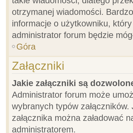
takie wiadomości, dlatego prze
otrzymanej wiadomości. Bardzo
informacje o użytkowniku, któ
administrator forum będzie móg
Góra
Załączniki
Jakie załączniki są dozwolo
Administrator forum może umoż
wybranych typów załączników. J
załącznika można załadować na 
administratorem.