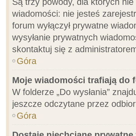
Są trzy powody, dla których n
wiadomości: nie jesteś zarejest
forum wyłączył prywatne wiadom
wysyłanie prywatnych wiadomości
skontaktuj się z administratore
Góra
Moje wiadomości trafiają do 
W folderze „Do wysłania” znajdu
jeszcze odczytane przez odbior
Góra
Dostaję niechciane prywatne