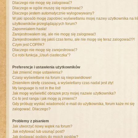
Dlaczego nie mogę się zalogować?
Dlaczego w ogóle muszę się rejestrować?
Dlaczego jestem automatycznie wylogowywany?
W jaki sposób mogę zapobiec wyświetlaniu mojej nazwy użytkownika na liś
użytkowników przeglądających forum?
Zapomniałem hasła!
Zarejestrowałem się, ale nie mogę się zalogować!
Zarejestrowałem się jakiś czas temu, ale nie mogę się teraz zalogować!?!
Czym jest COPPA?
Dlaczego nie mogę się zarejestrować?
Co robi funkcja „Usuń ciasteczka”?
Preferencje i ustawienia użytkowników
Jak zmienić moje ustawienia?
Czasy wyświetlane na forum są nieprawidłowe!
Zmieniłem strefę czasową, a wyświetlany czas nadal jest zły!
My language is not in the list!
Jak mogę wyświetlić obrazek przy mojej nazwie użytkownika?
Co to jest ranga i jak mogę ją zmienić?
Gdy próbuję wysłać wiadomość e-mail do użytkownika, forum każe mi się
zalogować. Dlaczego?
Problemy z pisaniem
Jak utworzyć nowy wątek na forum?
Jak edytować lub usunąć post?
Jak dodawać podpis do moich postów?