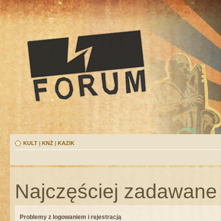
KULT
|
KNŻ
|
KAZIK
Najczęściej zadawane 
Problemy z logowaniem i rejestracją