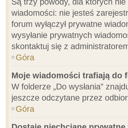
Są trzy powody, dla których n
wiadomości: nie jesteś zarejest
forum wyłączył prywatne wiadom
wysyłanie prywatnych wiadomości
skontaktuj się z administratore
Góra
Moje wiadomości trafiają do 
W folderze „Do wysłania” znajdu
jeszcze odczytane przez odbior
Góra
Dostaję niechciane prywatne