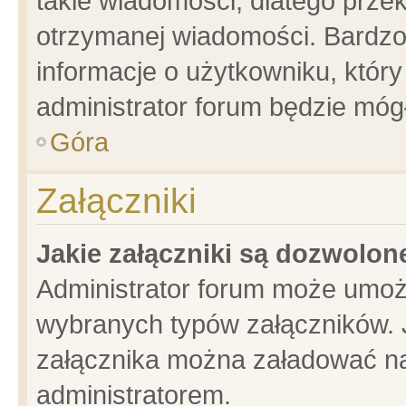
takie wiadomości, dlatego prze
otrzymanej wiadomości. Bardzo
informacje o użytkowniku, któ
administrator forum będzie móg
Góra
Załączniki
Jakie załączniki są dozwolo
Administrator forum może umoż
wybranych typów załączników. J
załącznika można załadować na 
administratorem.