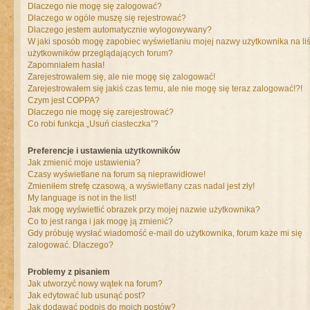
Dlaczego nie mogę się zalogować?
Dlaczego w ogóle muszę się rejestrować?
Dlaczego jestem automatycznie wylogowywany?
W jaki sposób mogę zapobiec wyświetlaniu mojej nazwy użytkownika na liś
użytkowników przeglądających forum?
Zapomniałem hasła!
Zarejestrowałem się, ale nie mogę się zalogować!
Zarejestrowałem się jakiś czas temu, ale nie mogę się teraz zalogować!?!
Czym jest COPPA?
Dlaczego nie mogę się zarejestrować?
Co robi funkcja „Usuń ciasteczka”?
Preferencje i ustawienia użytkowników
Jak zmienić moje ustawienia?
Czasy wyświetlane na forum są nieprawidłowe!
Zmieniłem strefę czasową, a wyświetlany czas nadal jest zły!
My language is not in the list!
Jak mogę wyświetlić obrazek przy mojej nazwie użytkownika?
Co to jest ranga i jak mogę ją zmienić?
Gdy próbuję wysłać wiadomość e-mail do użytkownika, forum każe mi się
zalogować. Dlaczego?
Problemy z pisaniem
Jak utworzyć nowy wątek na forum?
Jak edytować lub usunąć post?
Jak dodawać podpis do moich postów?