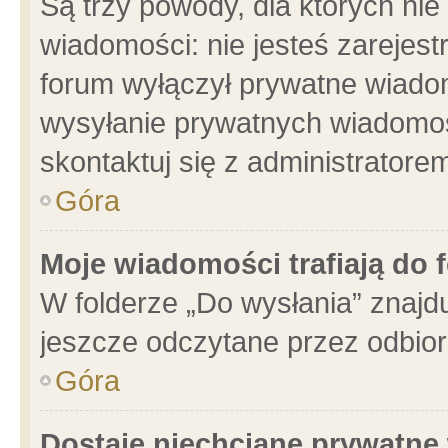
Są trzy powody, dla których n
wiadomości: nie jesteś zarejest
forum wyłączył prywatne wiadom
wysyłanie prywatnych wiadomości
skontaktuj się z administratore
Góra
Moje wiadomości trafiają do 
W folderze „Do wysłania” znajdu
jeszcze odczytane przez odbior
Góra
Dostaję niechciane prywatne