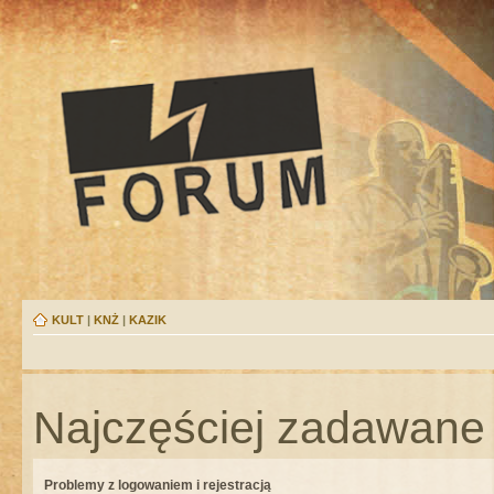
KULT
|
KNŻ
|
KAZIK
Najczęściej zadawane 
Problemy z logowaniem i rejestracją