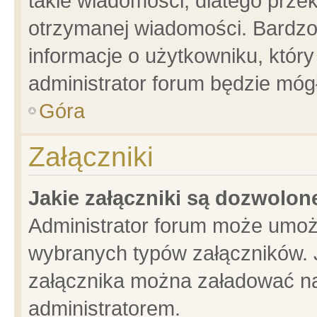
takie wiadomości, dlatego prze
otrzymanej wiadomości. Bardzo
informacje o użytkowniku, któ
administrator forum będzie móg
Góra
Załączniki
Jakie załączniki są dozwolo
Administrator forum może umoż
wybranych typów załączników. J
załącznika można załadować na 
administratorem.