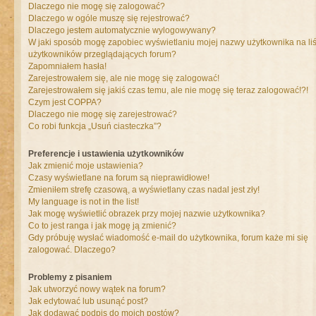
Dlaczego nie mogę się zalogować?
Dlaczego w ogóle muszę się rejestrować?
Dlaczego jestem automatycznie wylogowywany?
W jaki sposób mogę zapobiec wyświetlaniu mojej nazwy użytkownika na liś
użytkowników przeglądających forum?
Zapomniałem hasła!
Zarejestrowałem się, ale nie mogę się zalogować!
Zarejestrowałem się jakiś czas temu, ale nie mogę się teraz zalogować!?!
Czym jest COPPA?
Dlaczego nie mogę się zarejestrować?
Co robi funkcja „Usuń ciasteczka”?
Preferencje i ustawienia użytkowników
Jak zmienić moje ustawienia?
Czasy wyświetlane na forum są nieprawidłowe!
Zmieniłem strefę czasową, a wyświetlany czas nadal jest zły!
My language is not in the list!
Jak mogę wyświetlić obrazek przy mojej nazwie użytkownika?
Co to jest ranga i jak mogę ją zmienić?
Gdy próbuję wysłać wiadomość e-mail do użytkownika, forum każe mi się
zalogować. Dlaczego?
Problemy z pisaniem
Jak utworzyć nowy wątek na forum?
Jak edytować lub usunąć post?
Jak dodawać podpis do moich postów?