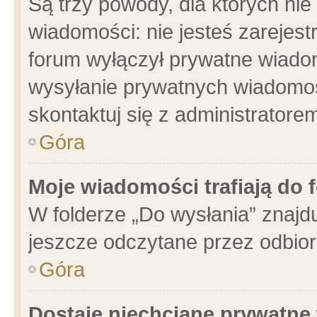
Są trzy powody, dla których n
wiadomości: nie jesteś zarejest
forum wyłączył prywatne wiadom
wysyłanie prywatnych wiadomości
skontaktuj się z administratore
Góra
Moje wiadomości trafiają do 
W folderze „Do wysłania” znajdu
jeszcze odczytane przez odbior
Góra
Dostaję niechciane prywatne