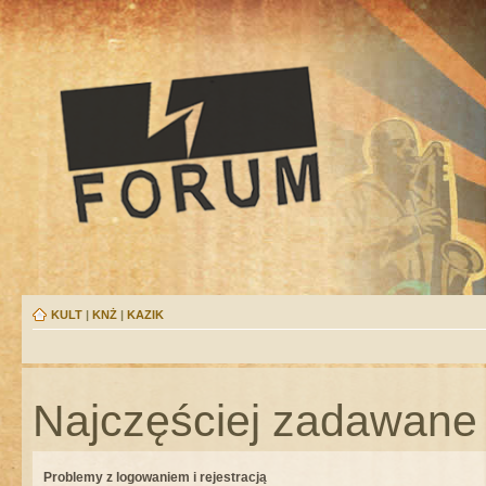
KULT
|
KNŻ
|
KAZIK
Najczęściej zadawane 
Problemy z logowaniem i rejestracją