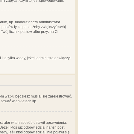
em i zapytaj, czym to jest spowodowane.
rum, np. moderator czy administrator.
 postów tylko po to, żeby zwiększyć swój
y Twój licznik postów albo przyzna Ci
o tylko wtedy, jeżeli administrator włączył
em wątku będziesz musiał się zarejestrować.
sować w ankietach itp.
istrator w ten sposób ustawił uprawnienia.
eżeli ktoś już odpowiedział na ten post,
tedy, jeśli ktoś odpowiedział; nie pojawi się