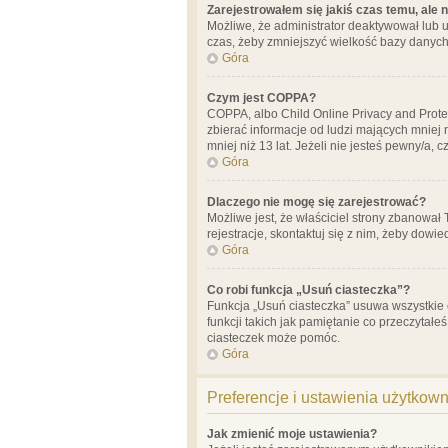
Zarejestrowałem się jakiś czas temu, ale 
Możliwe, że administrator deaktywował lub u
czas, żeby zmniejszyć wielkość bazy danych.
Góra
Czym jest COPPA?
COPPA, albo Child Online Privacy and Prote
zbierać informacje od ludzi mających mniej
mniej niż 13 lat. Jeżeli nie jesteś pewny/a,
Góra
Dlaczego nie mogę się zarejestrować?
Możliwe jest, że właściciel strony zbanował
rejestracje, skontaktuj się z nim, żeby dowie
Góra
Co robi funkcja „Usuń ciasteczka”?
Funkcja „Usuń ciasteczka” usuwa wszystkie 
funkcji takich jak pamiętanie co przeczytałe
ciasteczek może pomóc.
Góra
Preferencje i ustawienia użytkow
Jak zmienić moje ustawienia?