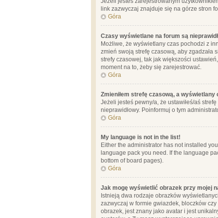
Jeżeli jesteś zarejestrowanym użytkownikie
link zazwyczaj znajduje się na górze stron f
Góra
Czasy wyświetlane na forum są nieprawid
Możliwe, że wyświetlany czas pochodzi z inne
zmień swoją strefę czasową, aby zgadzała 
strefy czasowej, tak jak większości ustawień
moment na to, żeby się zarejestrować.
Góra
Zmieniłem strefę czasową, a wyświetlany c
Jeżeli jesteś pewny/a, że ustawiłeś/aś stref
nieprawidłowy. Poinformuj o tym administrat
Góra
My language is not in the list!
Either the administrator has not installed yo
language pack you need. If the language pack
bottom of board pages).
Góra
Jak mogę wyświetlić obrazek przy mojej 
Istnieją dwa rodzaje obrazków wyświetlanyc
zazwyczaj w formie gwiazdek, bloczków czy k
obrazek, jest znany jako avatar i jest unik