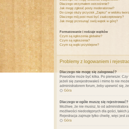
Dlaczego otrzymałem ostrzeżenie?
Jak mogę zgłosić posty moderatorowi?
Do czego służy przycisk „Zapisz” w widoku twor
Dlaczego mój post musi być zaakceptowany?
Jak mogę przesunąć swój wątek w górę?
Formatowanie i rodzaje wątków
Czym są ogłoszenia globalne?
Czym są ogłoszenia?
Czym są wątki przyklejone?
Problemy z logowaniem i rejestra
Dlaczego nie mogę się zalogować?
Powodów może być kilka. Po pierwsze: Czy w 
jeżeli się zarejestrowałeś i mimo to nie moż
administratorem forum, żeby upewnić się, ż
Góra
Dlaczego w ogóle muszę się rejestrować?
Możliwe, że nie musisz, to od administrator
możliwości niedostępnych dla gości, takich 
Rejestracja zajmuje tylko chwilę, więc jest 
Góra