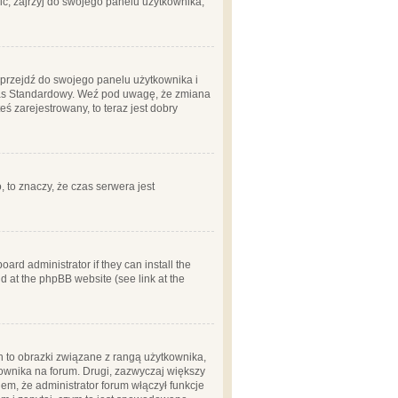
ć, zajrzyj do swojego panelu użytkownika;
m, przejdź do swojego panelu użytkownika i
zas Standardowy. Weź pod uwagę, że zmiana
ś zarejestrowany, to teraz jest dobry
, to znaczy, że czas serwera jest
ard administrator if they can install the
d at the phpBB website (see link at the
h to obrazki związane z rangą użytkownika,
kownika na forum. Drugi, zazwyczaj większy
em, że administrator forum włączył funkcje