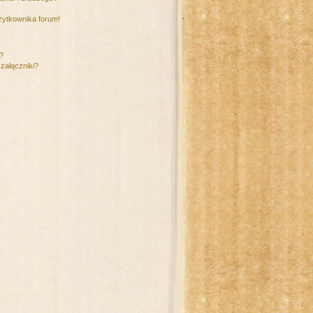
żytkownika forum!
m?
załączniki?