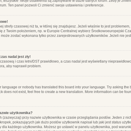
m, wszystkie Twoje ustawienia są zapisywane w bazie danych forum. Żeby je zmieni
orum. Ten panel pozwoli Ci zmienić swoje ustawienia i preferencje.
łowe!
j strefy czasowej niż ta, w której się znajdujesz. Jeżeli właśnie to jest probleme
się z Twoim położeniem, np. w Europie Centralnej wybierz Środkowoeuropejski C
, może zostać wykonana tylko przez zarejestrowanych użytkowników. Jeżeli nie jeste
zas nadal jest zły!
ę czasową i czas letni/DST prawidłowo, a czas nadal jest wyświetlany nieprawidłowo
ora, aby naprawił problem.
ur language or nobody has translated this board into your language. Try asking the bo
 does not exist, feel free to create a new translation. More information can be foun
nazwie użytkownika?
h (zazwyczaj) przy nazwie użytkownika w czasie przeglądania postów. Jeden z nic
ropek, pokazujących jak dużo postów użytkownik napisał lub jaki jest status użyt
alny dla każdego użytkownika. Możesz go ustawić w panelu użytkownika, pod warunki