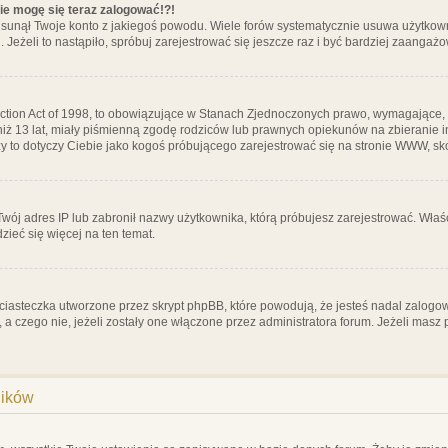
nie mogę się teraz zalogować!?!
sunął Twoje konto z jakiegoś powodu. Wiele forów systematycznie usuwa użytkownik
 Jeżeli to nastąpiło, spróbuj zarejestrować się jeszcze raz i być bardziej zaanga
ction Act of 1998, to obowiązujące w Stanach Zjednoczonych prawo, wymagające, 
 niż 13 lat, miały piśmienną zgodę rodziców lub prawnych opiekunów na zbieranie 
 czy to dotyczy Ciebie jako kogoś próbującego zarejestrować się na stronie WWW, sk
 Twój adres IP lub zabronił nazwy użytkownika, którą próbujesz zarejestrować. Właś
dzieć się więcej na ten temat.
ciasteczka utworzone przez skrypt phpBB, które powodują, że jesteś nadal zalogo
ś, a czego nie, jeżeli zostały one włączone przez administratora forum. Jeżeli mas
ników