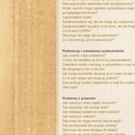
Dlaczego jestem automatycznie wylogowywany?
W jaki sposób mogę zapobiec wyświetlaniu mojej
przeglądających forum?
Zapomniałem hasła!
Zarejestrowałem się, ale nie mogę się zalogować!
Zarejestrowałem się jakiś czas temu, ale nie mog
Czym jest COPPA?
Dlaczego nie mogę się zarejestrować?
Co robi funkcja „Usuń ciasteczka”?
Preferencje i ustawienia użytkowników
Jak zmienić moje ustawienia?
Czasy wyświetlane na forum są nieprawidłowe!
Zmieniłem strefę czasową, a wyświetlany czas nad
My language is not in the list!
Jak mogę wyświetlić obrazek przy mojej nazwie 
Co to jest ranga i jak mogę ją zmienić?
Gdy próbuję wysłać wiadomość e-mail do użytkow
Dlaczego?
Problemy z pisaniem
Jak utworzyć nowy wątek na forum?
Jak edytować lub usunąć post?
Jak dodawać podpis do moich postów?
Jak utworzyć ankietę?
Dlaczego nie mogę wybrać więcej opcji?
Jak wyedytować lub usunąć ankietę?
Dlaczego nie mam dostępu do działu?
Dlaczego nie mogę dodawać załączników?