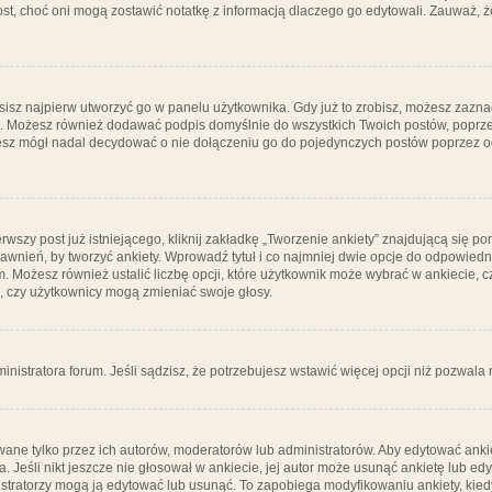
post, choć oni mogą zostawić notatkę z informacją dlaczego go edytowali. Zauważ,
isz najpierw utworzyć go w panelu użytkownika. Gdy już to zrobisz, możesz zazn
go. Możesz również dodawać podpis domyślnie do wszystkich Twoich postów, popr
ziesz mógł nadal decydować o nie dołączeniu go do pojedynczych postów poprzez
wszy post już istniejącego, kliknij zakładkę „Tworzenie ankiety” znajdującą się pon
rawnień, by tworzyć ankiety. Wprowadź tytuł i co najmniej dwie opcje do odpowiedn
ym. Możesz również ustalić liczbę opcji, które użytkownik może wybrać w ankiecie, 
, czy użytkownicy mogą zmieniać swoje głosy.
ministratora forum. Jeśli sądzisz, że potrzebujesz wstawić więcej opcji niż pozwala n
ane tylko przez ich autorów, moderatorów lub administratorów. Aby edytować ankie
. Jeśli nikt jeszcze nie głosował w ankiecie, jej autor może usunąć ankietę lub edy
stratorzy mogą ją edytować lub usunąć. To zapobiega modyfikowaniu ankiety, kiedy 