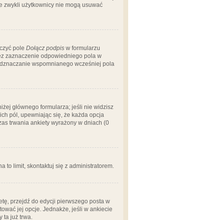
 że zwykli użytkownicy nie mogą usuwać
aczyć pole
Dołącz podpis
w formularzu
zez zaznaczenie odpowiedniego pola w
 odznaczanie wspomnianego wcześniej pola
iżej głównego formularza; jeśli nie widzisz
ich pól, upewniając się, że każda opcja
czas trwania ankiety wyrażony w dniach (0
a to limit, skontaktuj się z administratorem.
tę, przejdź do edycji pierwszego posta w
tować jej opcje. Jednakże, jeśli w ankiecie
ta już trwa.