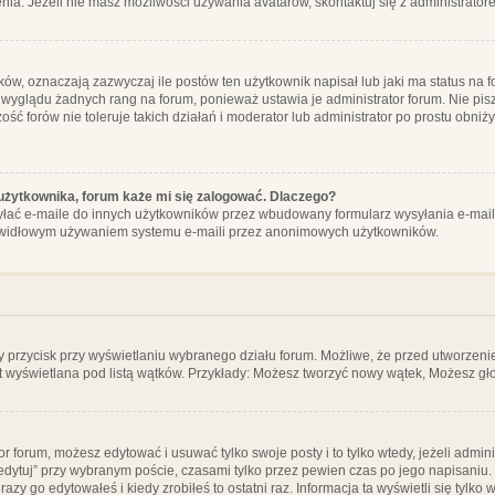
ia. Jeżeli nie masz możliwości używania avatarów, skontaktuj się z administrator
, oznaczają zazwyczaj ile postów ten użytkownik napisał lub jaki ma status na fo
 wyglądu żadnych rang na forum, ponieważ ustawia je administrator forum. Nie pisz
zość forów nie toleruje takich działań i moderator lub administrator po prostu obniż
użytkownika, forum każe mi się zalogować. Dlaczego?
ać e-maile do innych użytkowników przez wbudowany formularz wysyłania e-maili i t
rawidłowym używaniem systemu e-maili przez anonimowych użytkowników.
y przycisk przy wyświetlaniu wybranego działu forum. Możliwe, że przed utworzeni
t wyświetlana pod listą wątków. Przykłady: Możesz tworzyć nowy wątek, Możesz gło
or forum, możesz edytować i usuwać tylko swoje posty i to tylko wtedy, jeżeli admin
edytuj” przy wybranym poście, czasami tylko przez pewien czas po jego napisaniu. J
zy go edytowałeś i kiedy zrobiłeś to ostatni raz. Informacja ta wyświetli się tylko w