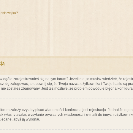
zenia wątku?
cją
ogóle zarejestrowałeś się na tym forum? Jeżeli nie, to musisz wiedzieć, że rejestr
esz się zalogować, to upewnij się, że Twoja nazwa użytkownika i Twoje hasło są praw
e nie zostałeś zbanowany. Jest też możliwe, że problem powoduje błędna konfigura
a forum zależy, czy aby pisać wiadomości konieczna jest rejestracja. Jednakże reje
jak własny avatar, wysyłanie prywatnych wiadomości i e-maili do innych użytkownik
zalecane, abyś ją wykonał.