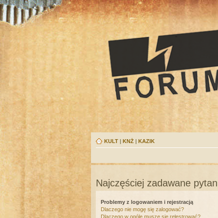
KULT
|
KNŻ
|
KAZIK
Najczęściej zadawane pytan
Problemy z logowaniem i rejestracją
Dlaczego nie mogę się zalogować?
Dlaczego w ogóle muszę się rejestrować?