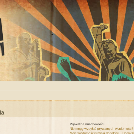
ia
Prywatne wiadomości
Nie mogę wysyłać prywatnych wiadomości!
Moje wiadomości trafiają do folderu „Do wys