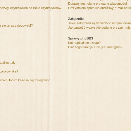
Dostaję niechciane prywatne wiadomości!
 nazwy użytkownika na liście użytkowników
Otrzymałem spam lub obraźliwy e-mail od u
Załączniki
Jakie załączniki są dozwolone na tym foru
ę się teraz zalogować!?!
Jak znaleźć wszystkie dodane przeze mnie 
Sprawy phpBB3
Kto napisał ten skrypt?
Dlaczego funkcja X nie jest dostępna?
al jest zły!
użytkownika?
nika, forum każe mi się zalogować.