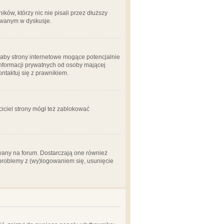
ów, którzy nic nie pisali przez dłuższy
żowanym w dyskusje.
aby strony internetowe mogące potencjalnie
informacji prywatnych od osoby mającej
ontaktuj się z prawnikiem.
ciciel strony mógł też zablokować
wany na forum. Dostarczają one również
z problemy z (wy)logowaniem się, usunięcie