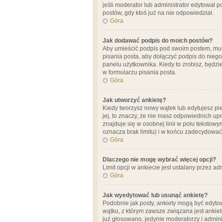
jeśli moderator lub administrator edytował 
postów, gdy ktoś już na nie odpowiedział.
Góra
Jak dodawać podpis do moich postów?
Aby umieścić podpis pod swoim postem, mus
pisania posta, aby dołączyć podpis do nie
panelu użytkownika. Kiedy to zrobisz, będ
w formularzu pisania posta.
Góra
Jak utworzyć ankietę?
Kiedy tworzysz nowy wątek lub edytujesz pier
jej, to znaczy, że nie masz odpowiednich up
znajduje się w osobnej linii w polu tekstow
oznacza brak limitu) i w końcu zadecydować
Góra
Dlaczego nie mogę wybrać więcej opcji?
Limit opcji w ankiecie jest ustalany przez ad
Góra
Jak wyedytować lub usunąć ankietę?
Podobnie jak posty, ankiety mogą być edytow
wątku, z którym zawsze związana jest ankieta
już głosowano, jedynie moderatorzy i admini