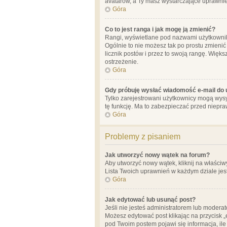
avatarów, a Ty masz wystarczające uprawnien
Góra
Co to jest ranga i jak mogę ją zmienić?
Rangi, wyświetlane pod nazwami użytkowników
Ogólnie to nie możesz tak po prostu zmienić
licznik postów i przez to swoją rangę. Więks
ostrzeżenie.
Góra
Gdy próbuję wysłać wiadomość e-mail do 
Tylko zarejestrowani użytkownicy mogą wysył
tę funkcję. Ma to zabezpieczać przed niep
Góra
Problemy z pisaniem
Jak utworzyć nowy wątek na forum?
Aby utworzyć nowy wątek, kliknij na właściw
Lista Twoich uprawnień w każdym dziale jes
Góra
Jak edytować lub usunąć post?
Jeśli nie jesteś administratorem lub moderat
Możesz edytować post klikając na przycisk „
pod Twoim postem pojawi się informacja, ile ra