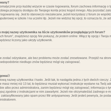
ywany?
omatycznie przy każdej wizycie
w czasie logowania, forum zachowa informację o ty
pobiega przejęciu dostępu do Twojego konta przez kogoś innego. Aby pozostać za
logowania się. Jest to stanowczo niezalecane, jeżeli korzystasz z forum ze współ
uterowej w szkole / na uczelni itp. Jeżeli nie widzisz tej opcji, to oznacza to, że a
u mojej nazwy użytkownika na liście użytkowników przeglądających forum?
ch forum”, znajdziesz opcję
Nie pokazuj, że jestem online
. Włącz tę opcję i Twoja
ędziesz liczony jako ukryty użytkownik.
e zostać odzyskane, ale bez problemu może zostać zresetowane. Przejdź na stronę 
prawdopodobnie niedługo znów będziesz mógł się zalogować.
ogować!
ową nazwę użytkownika i hasło. Jeśli tak, to nastąpiła jedna z tych dwóch rzeczy: 
że masz mniej niż 13 lat, to będziesz musiał wykonać instrukcje wysłane na Twój ad
ie albo przez administratora, zanim będziesz mógł się zalogować; informacja o tym
tępuj zgodnie z instrukcjami w nim zawartymi. Jeżeli nie otrzymałeś/aś żadnego e
 zaklasyfikowany jako spam przez filtr antyspamowy. Jeśli jesteś pewny/a, że poda
nistratorem.