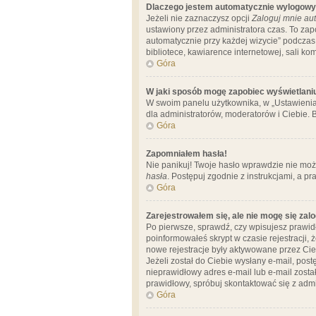
Dlaczego jestem automatycznie wylogow
Jeżeli nie zaznaczysz opcji
Zaloguj mnie aut
ustawiony przez administratora czas. To za
automatycznie przy każdej wizycie” podczas 
bibliotece, kawiarence internetowej, sali komp
Góra
W jaki sposób mogę zapobiec wyświetlani
W swoim panelu użytkownika, w „Ustawienia
dla administratorów, moderatorów i Ciebie. B
Góra
Zapomniałem hasła!
Nie panikuj! Twoje hasło wprawdzie nie moż
hasła
. Postępuj zgodnie z instrukcjami, a 
Góra
Zarejestrowałem się, ale nie mogę się zal
Po pierwsze, sprawdź, czy wpisujesz prawidł
poinformowałeś skrypt w czasie rejestracji, 
nowe rejestracje były aktywowane przez Cieb
Jeżeli został do Ciebie wysłany e-mail, pos
nieprawidłowy adres e-mail lub e-mail został
prawidłowy, spróbuj skontaktować się z admi
Góra