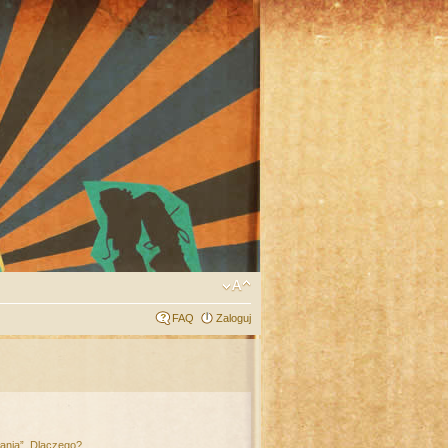
FAQ
Zaloguj
łania”. Dlaczego?