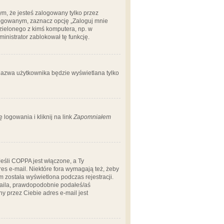
m, że jesteś zalogowany tylko przez
logowanym, zaznacz opcję „Zaloguj mnie
dzielonego z kimś komputera, np. w
dministrator zablokował tę funkcję.
 nazwa użytkownika będzie wyświetlana tylko
logowania i kliknij na link
Zapomniałem
Jeśli COPPA jest włączone, a Ty
res e-mail. Niektóre fora wymagają też, żeby
 została wyświetlona podczas rejestracji.
-maila, prawdopodobnie podałeś/aś
ny przez Ciebie adres e-mail jest