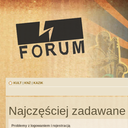
KULT
|
KNŻ
|
KAZIK
Najczęściej zadawane 
Problemy z logowaniem i rejestracją