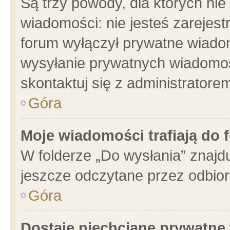
Są trzy powody, dla których n
wiadomości: nie jesteś zarejest
forum wyłączył prywatne wiadom
wysyłanie prywatnych wiadomości
skontaktuj się z administratore
Góra
Moje wiadomości trafiają do 
W folderze „Do wysłania” znajdu
jeszcze odczytane przez odbior
Góra
Dostaję niechciane prywatne