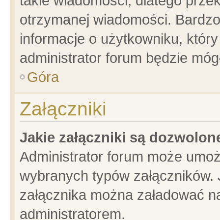
takie wiadomości, dlatego prze
otrzymanej wiadomości. Bardzo
informacje o użytkowniku, któ
administrator forum będzie móg
Góra
Załączniki
Jakie załączniki są dozwolo
Administrator forum może umoż
wybranych typów załączników. J
załącznika można załadować na 
administratorem.