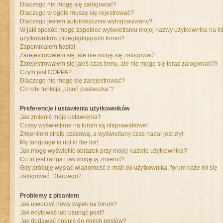
Dlaczego nie mogę się zalogować?
Dlaczego w ogóle muszę się rejestrować?
Dlaczego jestem automatycznie wylogowywany?
W jaki sposób mogę zapobiec wyświetlaniu mojej nazwy użytkownika na liś
użytkowników przeglądających forum?
Zapomniałem hasła!
Zarejestrowałem się, ale nie mogę się zalogować!
Zarejestrowałem się jakiś czas temu, ale nie mogę się teraz zalogować!?!
Czym jest COPPA?
Dlaczego nie mogę się zarejestrować?
Co robi funkcja „Usuń ciasteczka”?
Preferencje i ustawienia użytkowników
Jak zmienić moje ustawienia?
Czasy wyświetlane na forum są nieprawidłowe!
Zmieniłem strefę czasową, a wyświetlany czas nadal jest zły!
My language is not in the list!
Jak mogę wyświetlić obrazek przy mojej nazwie użytkownika?
Co to jest ranga i jak mogę ją zmienić?
Gdy próbuję wysłać wiadomość e-mail do użytkownika, forum każe mi się
zalogować. Dlaczego?
Problemy z pisaniem
Jak utworzyć nowy wątek na forum?
Jak edytować lub usunąć post?
Jak dodawać podpis do moich postów?