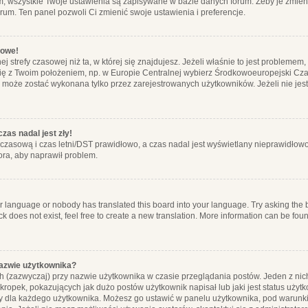
m, wszystkie Twoje ustawienia są zapisywane w bazie danych forum. Żeby je zmieni
orum. Ten panel pozwoli Ci zmienić swoje ustawienia i preferencje.
łowe!
j strefy czasowej niż ta, w której się znajdujesz. Jeżeli właśnie to jest probleme
się z Twoim położeniem, np. w Europie Centralnej wybierz Środkowoeuropejski C
, może zostać wykonana tylko przez zarejestrowanych użytkowników. Jeżeli nie jeste
zas nadal jest zły!
ę czasową i czas letni/DST prawidłowo, a czas nadal jest wyświetlany nieprawidłowo
ora, aby naprawił problem.
ur language or nobody has translated this board into your language. Try asking the bo
 does not exist, feel free to create a new translation. More information can be foun
nazwie użytkownika?
h (zazwyczaj) przy nazwie użytkownika w czasie przeglądania postów. Jeden z nic
ropek, pokazujących jak dużo postów użytkownik napisał lub jaki jest status użyt
alny dla każdego użytkownika. Możesz go ustawić w panelu użytkownika, pod warunki