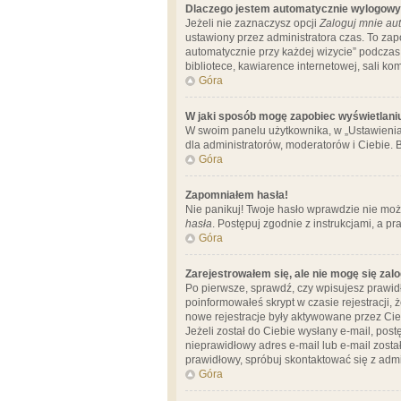
Dlaczego jestem automatycznie wylogow
Jeżeli nie zaznaczysz opcji
Zaloguj mnie aut
ustawiony przez administratora czas. To za
automatycznie przy każdej wizycie” podczas 
bibliotece, kawiarence internetowej, sali komp
Góra
W jaki sposób mogę zapobiec wyświetlani
W swoim panelu użytkownika, w „Ustawienia
dla administratorów, moderatorów i Ciebie. B
Góra
Zapomniałem hasła!
Nie panikuj! Twoje hasło wprawdzie nie moż
hasła
. Postępuj zgodnie z instrukcjami, a 
Góra
Zarejestrowałem się, ale nie mogę się zal
Po pierwsze, sprawdź, czy wpisujesz prawidł
poinformowałeś skrypt w czasie rejestracji, 
nowe rejestracje były aktywowane przez Cieb
Jeżeli został do Ciebie wysłany e-mail, pos
nieprawidłowy adres e-mail lub e-mail został
prawidłowy, spróbuj skontaktować się z admi
Góra