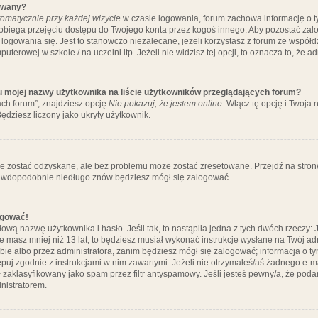
ywany?
omatycznie przy każdej wizycie
w czasie logowania, forum zachowa informację o ty
pobiega przejęciu dostępu do Twojego konta przez kogoś innego. Aby pozostać za
logowania się. Jest to stanowczo niezalecane, jeżeli korzystasz z forum ze współ
uterowej w szkole / na uczelni itp. Jeżeli nie widzisz tej opcji, to oznacza to, że a
u mojej nazwy użytkownika na liście użytkowników przeglądających forum?
ch forum”, znajdziesz opcję
Nie pokazuj, że jestem online
. Włącz tę opcję i Twoja
ędziesz liczony jako ukryty użytkownik.
e zostać odzyskane, ale bez problemu może zostać zresetowane. Przejdź na stronę 
prawdopodobnie niedługo znów będziesz mógł się zalogować.
ogować!
ową nazwę użytkownika i hasło. Jeśli tak, to nastąpiła jedna z tych dwóch rzeczy: 
że masz mniej niż 13 lat, to będziesz musiał wykonać instrukcje wysłane na Twój ad
ie albo przez administratora, zanim będziesz mógł się zalogować; informacja o tym
tępuj zgodnie z instrukcjami w nim zawartymi. Jeżeli nie otrzymałeś/aś żadnego e
 zaklasyfikowany jako spam przez filtr antyspamowy. Jeśli jesteś pewny/a, że poda
nistratorem.