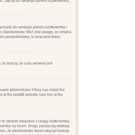
ć, zajrzyj do swojego panelu użytkownika;
m, przejdź do swojego panelu użytkownika i
zas Standardowy. Weź pod uwagę, że zmiana
ś zarejestrowany, to teraz jest dobry
, to znaczy, że czas serwera jest
ard administrator if they can install the
d at the phpBB website (see link at the
h to obrazki związane z rangą użytkownika,
kownika na forum. Drugi, zazwyczaj większy
em, że administrator forum włączył funkcje