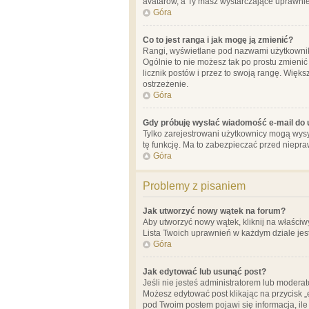
avatarów, a Ty masz wystarczające uprawnien
Góra
Co to jest ranga i jak mogę ją zmienić?
Rangi, wyświetlane pod nazwami użytkowników
Ogólnie to nie możesz tak po prostu zmienić
licznik postów i przez to swoją rangę. Więks
ostrzeżenie.
Góra
Gdy próbuję wysłać wiadomość e-mail do 
Tylko zarejestrowani użytkownicy mogą wysył
tę funkcję. Ma to zabezpieczać przed niep
Góra
Problemy z pisaniem
Jak utworzyć nowy wątek na forum?
Aby utworzyć nowy wątek, kliknij na właściw
Lista Twoich uprawnień w każdym dziale jes
Góra
Jak edytować lub usunąć post?
Jeśli nie jesteś administratorem lub moderat
Możesz edytować post klikając na przycisk „
pod Twoim postem pojawi się informacja, ile ra