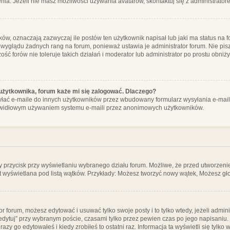
ia. Jeżeli nie masz możliwości używania avatarów, skontaktuj się z administrator
, oznaczają zazwyczaj ile postów ten użytkownik napisał lub jaki ma status na fo
 wyglądu żadnych rang na forum, ponieważ ustawia je administrator forum. Nie pisz
zość forów nie toleruje takich działań i moderator lub administrator po prostu obniż
użytkownika, forum każe mi się zalogować. Dlaczego?
ać e-maile do innych użytkowników przez wbudowany formularz wysyłania e-maili i t
rawidłowym używaniem systemu e-maili przez anonimowych użytkowników.
y przycisk przy wyświetlaniu wybranego działu forum. Możliwe, że przed utworzeni
t wyświetlana pod listą wątków. Przykłady: Możesz tworzyć nowy wątek, Możesz gło
or forum, możesz edytować i usuwać tylko swoje posty i to tylko wtedy, jeżeli admin
edytuj” przy wybranym poście, czasami tylko przez pewien czas po jego napisaniu. J
zy go edytowałeś i kiedy zrobiłeś to ostatni raz. Informacja ta wyświetli się tylko w