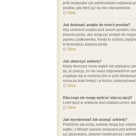
jeśli moderator lub administrator edytował 
postów, gdy ktoś już na nie odpowiedział.
Góra
Jak dodawać podpis do moich postów?
Aby umieścić podpis pod swoim postem, mus
pisania posta, aby dołączyć podpis do nie
panelu użytkownika. Kiedy to zrobisz, będ
w formularzu pisania posta.
Góra
Jak utworzyć ankietę?
Kiedy tworzysz nowy wątek lub edytujesz pier
jej, to znaczy, że nie masz odpowiednich up
znajduje się w osobnej linii w polu tekstow
oznacza brak limitu) i w końcu zadecydować
Góra
Dlaczego nie mogę wybrać więcej opcji?
Limit opcji w ankiecie jest ustalany przez ad
Góra
Jak wyedytować lub usunąć ankietę?
Podobnie jak posty, ankiety mogą być edytow
wątku, z którym zawsze związana jest ankieta
już głosowano, jedynie moderatorzy i admini