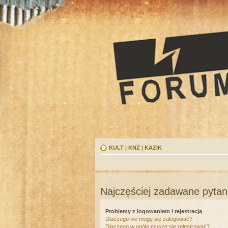
KULT
|
KNŻ
|
KAZIK
Najczęściej zadawane pytan
Problemy z logowaniem i rejestracją
Dlaczego nie mogę się zalogować?
Dlaczego w ogóle muszę się rejestrować?