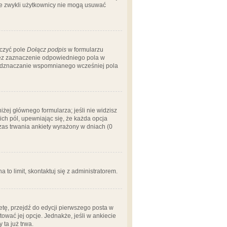
 że zwykli użytkownicy nie mogą usuwać
aczyć pole
Dołącz podpis
w formularzu
zez zaznaczenie odpowiedniego pola w
 odznaczanie wspomnianego wcześniej pola
iżej głównego formularza; jeśli nie widzisz
ich pól, upewniając się, że każda opcja
czas trwania ankiety wyrażony w dniach (0
a to limit, skontaktuj się z administratorem.
tę, przejdź do edycji pierwszego posta w
tować jej opcje. Jednakże, jeśli w ankiecie
ta już trwa.