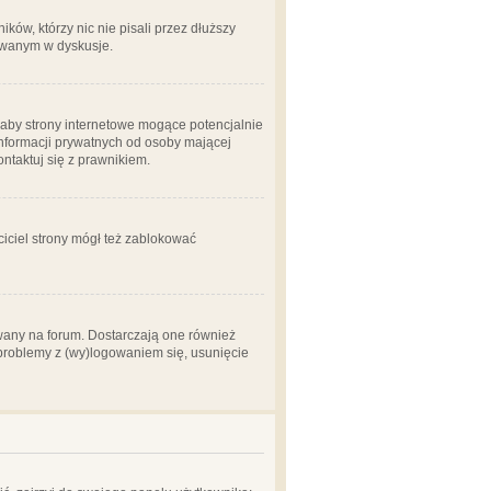
ów, którzy nic nie pisali przez dłuższy
żowanym w dyskusje.
aby strony internetowe mogące potencjalnie
informacji prywatnych od osoby mającej
ontaktuj się z prawnikiem.
ciciel strony mógł też zablokować
wany na forum. Dostarczają one również
z problemy z (wy)logowaniem się, usunięcie