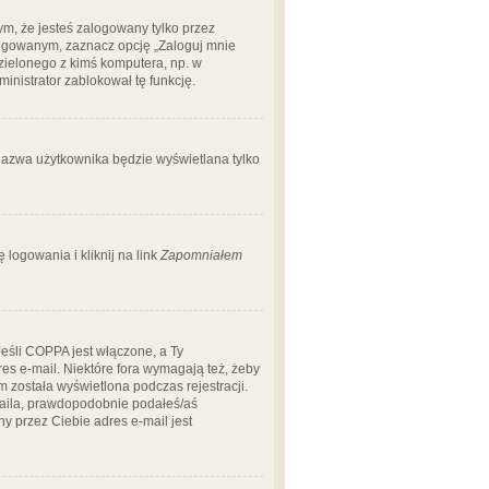
m, że jesteś zalogowany tylko przez
logowanym, zaznacz opcję „Zaloguj mnie
dzielonego z kimś komputera, np. w
dministrator zablokował tę funkcję.
 nazwa użytkownika będzie wyświetlana tylko
logowania i kliknij na link
Zapomniałem
Jeśli COPPA jest włączone, a Ty
res e-mail. Niektóre fora wymagają też, żeby
 została wyświetlona podczas rejestracji.
-maila, prawdopodobnie podałeś/aś
ny przez Ciebie adres e-mail jest