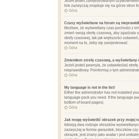
Jeżeli jesteś zarejestrowanym użytkownikie
link zazwyczaj znajduje się na górze stron f
Góra
Czasy wyświetlane na forum są nieprawid
Możliwe, że wyświetlany czas pochodzi z inne
zmień swoją strefę czasową, aby zgadzała 
strefy czasowej, tak jak większości ustawień
moment na to, żeby się zarejestrować.
Góra
Zmieniłem strefę czasową, a wyświetlany c
Jeżeli jesteś pewny/a, że ustawiłeś/aś stref
nieprawidłowy. Poinformuj o tym administrat
Góra
My language is not in the list!
Either the administrator has not installed yo
language pack you need. If the language pack
bottom of board pages).
Góra
Jak mogę wyświetlić obrazek przy mojej 
Istnieją dwa rodzaje obrazków wyświetlanyc
zazwyczaj w formie gwiazdek, bloczków czy k
obrazek, jest znany jako avatar i jest unik