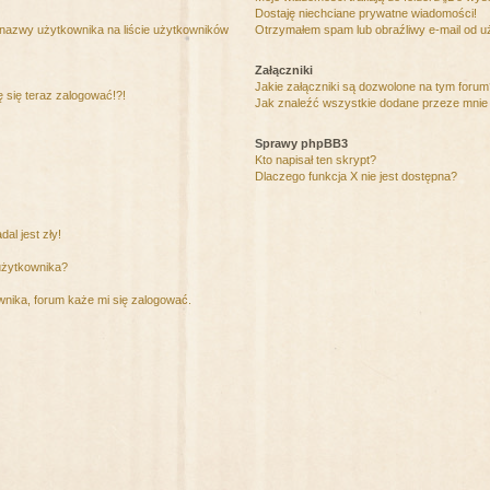
Dostaję niechciane prywatne wiadomości!
 nazwy użytkownika na liście użytkowników
Otrzymałem spam lub obraźliwy e-mail od u
Załączniki
Jakie załączniki są dozwolone na tym foru
ę się teraz zalogować!?!
Jak znaleźć wszystkie dodane przeze mnie 
Sprawy phpBB3
Kto napisał ten skrypt?
Dlaczego funkcja X nie jest dostępna?
al jest zły!
użytkownika?
nika, forum każe mi się zalogować.