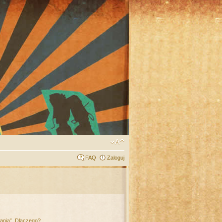
FAQ
Zaloguj
łania”. Dlaczego?