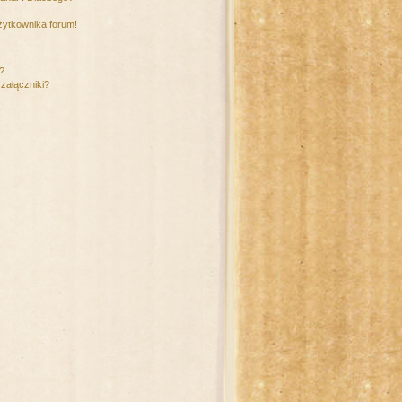
żytkownika forum!
m?
załączniki?