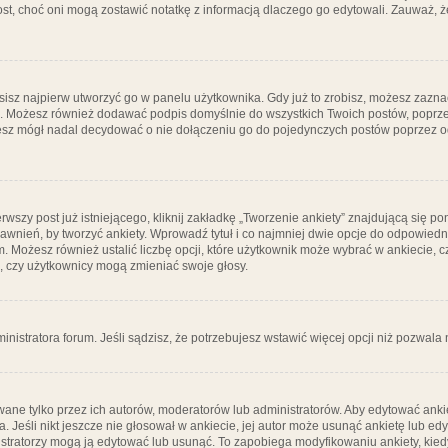
post, choć oni mogą zostawić notatkę z informacją dlaczego go edytowali. Zauważ,
isz najpierw utworzyć go w panelu użytkownika. Gdy już to zrobisz, możesz zazn
go. Możesz również dodawać podpis domyślnie do wszystkich Twoich postów, popr
ziesz mógł nadal decydować o nie dołączeniu go do pojedynczych postów poprzez
wszy post już istniejącego, kliknij zakładkę „Tworzenie ankiety” znajdującą się pon
rawnień, by tworzyć ankiety. Wprowadź tytuł i co najmniej dwie opcje do odpowiedn
ym. Możesz również ustalić liczbę opcji, które użytkownik może wybrać w ankiecie, 
, czy użytkownicy mogą zmieniać swoje głosy.
ministratora forum. Jeśli sądzisz, że potrzebujesz wstawić więcej opcji niż pozwala n
ane tylko przez ich autorów, moderatorów lub administratorów. Aby edytować ankie
. Jeśli nikt jeszcze nie głosował w ankiecie, jej autor może usunąć ankietę lub edy
stratorzy mogą ją edytować lub usunąć. To zapobiega modyfikowaniu ankiety, kiedy 