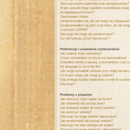
Dlaczego jestem automatycznie wylogowywany?
W jaki sposób mogę zapobiec wyświetlaniu mojej
przeglądających forum?
Zapomniałem hasła!
Zarejestrowałem się, ale nie mogę się zalogować!
Zarejestrowałem się jakiś czas temu, ale nie mog
Czym jest COPPA?
Dlaczego nie mogę się zarejestrować?
Co robi funkcja „Usuń ciasteczka”?
Preferencje i ustawienia użytkowników
Jak zmienić moje ustawienia?
Czasy wyświetlane na forum są nieprawidłowe!
Zmieniłem strefę czasową, a wyświetlany czas nad
My language is not in the list!
Jak mogę wyświetlić obrazek przy mojej nazwie 
Co to jest ranga i jak mogę ją zmienić?
Gdy próbuję wysłać wiadomość e-mail do użytkow
Dlaczego?
Problemy z pisaniem
Jak utworzyć nowy wątek na forum?
Jak edytować lub usunąć post?
Jak dodawać podpis do moich postów?
Jak utworzyć ankietę?
Dlaczego nie mogę wybrać więcej opcji?
Jak wyedytować lub usunąć ankietę?
Dlaczego nie mam dostępu do działu?
Dlaczego nie mogę dodawać załączników?