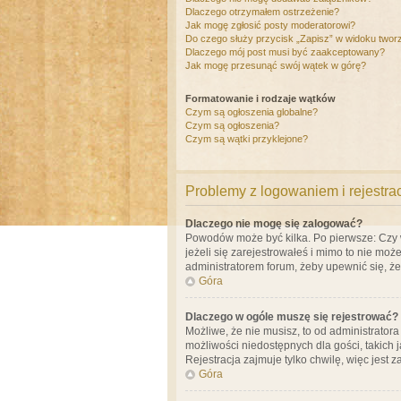
Dlaczego otrzymałem ostrzeżenie?
Jak mogę zgłosić posty moderatorowi?
Do czego służy przycisk „Zapisz” w widoku twor
Dlaczego mój post musi być zaakceptowany?
Jak mogę przesunąć swój wątek w górę?
Formatowanie i rodzaje wątków
Czym są ogłoszenia globalne?
Czym są ogłoszenia?
Czym są wątki przyklejone?
Problemy z logowaniem i rejestra
Dlaczego nie mogę się zalogować?
Powodów może być kilka. Po pierwsze: Czy w 
jeżeli się zarejestrowałeś i mimo to nie moż
administratorem forum, żeby upewnić się, ż
Góra
Dlaczego w ogóle muszę się rejestrować?
Możliwe, że nie musisz, to od administrator
możliwości niedostępnych dla gości, takich 
Rejestracja zajmuje tylko chwilę, więc jest 
Góra