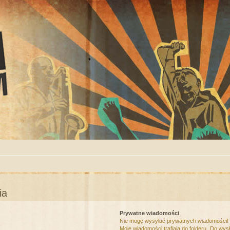
ia
Prywatne wiadomości
Nie mogę wysyłać prywatnych wiadomości!
Moje wiadomości trafiają do folderu „Do wys