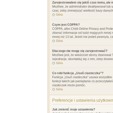
Zarejestrowałem się jakiś czas temu, ale 
Możliwe, że administrator deaktywował lub u
czas, żeby zmniejszyć wielkość bazy danych.
Góra
Czym jest COPPA?
COPPA, albo Child Online Privacy and Prote
zbierać informacje od ludzi mających mniej
mniej niż 13 lat. Jeżeli nie jesteś pewny/a,
Góra
Dlaczego nie mogę się zarejestrować?
Możliwe jest, że właściciel strony zbanował
rejestracje, skontaktuj się z nim, żeby dowie
Góra
Co robi funkcja „Usuń ciasteczka”?
Funkcja „Usuń ciasteczka” usuwa wszystkie 
funkcji takich jak pamiętanie co przeczytałe
ciasteczek może pomóc.
Góra
Preferencje i ustawienia użytkow
Jak zmienić moje ustawienia?