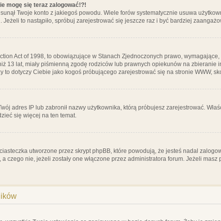
nie mogę się teraz zalogować!?!
sunął Twoje konto z jakiegoś powodu. Wiele forów systematycznie usuwa użytkownik
 Jeżeli to nastąpiło, spróbuj zarejestrować się jeszcze raz i być bardziej zaanga
ction Act of 1998, to obowiązujące w Stanach Zjednoczonych prawo, wymagające, 
 niż 13 lat, miały piśmienną zgodę rodziców lub prawnych opiekunów na zbieranie 
 czy to dotyczy Ciebie jako kogoś próbującego zarejestrować się na stronie WWW, sk
 Twój adres IP lub zabronił nazwy użytkownika, którą próbujesz zarejestrować. Właś
dzieć się więcej na ten temat.
ciasteczka utworzone przez skrypt phpBB, które powodują, że jesteś nadal zalogo
ś, a czego nie, jeżeli zostały one włączone przez administratora forum. Jeżeli mas
ników