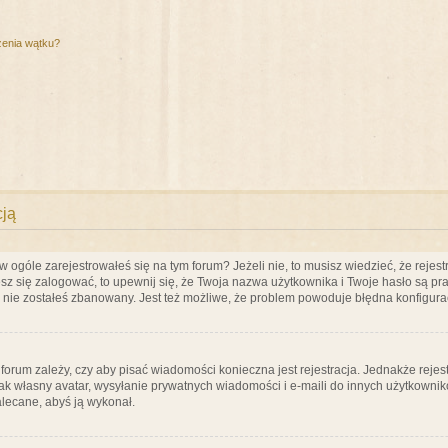
zenia wątku?
cją
ogóle zarejestrowałeś się na tym forum? Jeżeli nie, to musisz wiedzieć, że rejestr
esz się zalogować, to upewnij się, że Twoja nazwa użytkownika i Twoje hasło są praw
e nie zostałeś zbanowany. Jest też możliwe, że problem powoduje błędna konfigura
a forum zależy, czy aby pisać wiadomości konieczna jest rejestracja. Jednakże reje
jak własny avatar, wysyłanie prywatnych wiadomości i e-maili do innych użytkownik
zalecane, abyś ją wykonał.