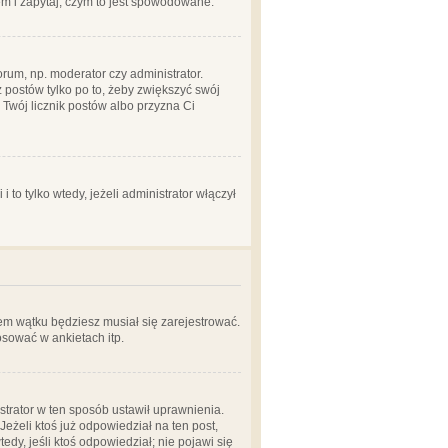
em i zapytaj, czym to jest spowodowane.
rum, np. moderator czy administrator.
 postów tylko po to, żeby zwiększyć swój
y Twój licznik postów albo przyzna Ci
o tylko wtedy, jeżeli administrator włączył
em wątku będziesz musiał się zarejestrować.
sować w ankietach itp.
istrator w ten sposób ustawił uprawnienia.
eżeli ktoś już odpowiedział na ten post,
tedy, jeśli ktoś odpowiedział; nie pojawi się