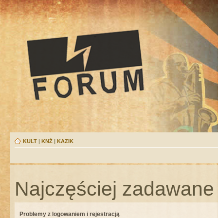
KULT
|
KNŻ
|
KAZIK
Najczęściej zadawane 
Problemy z logowaniem i rejestracją