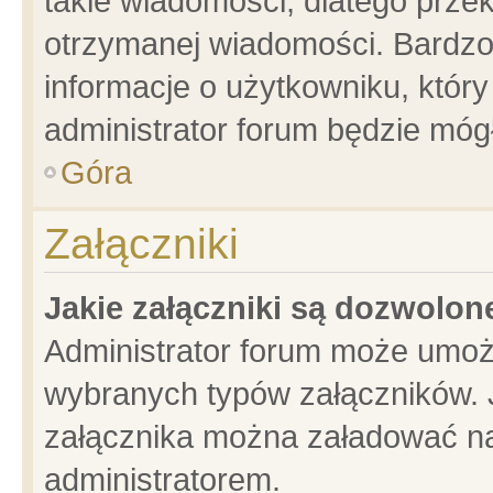
takie wiadomości, dlatego prze
otrzymanej wiadomości. Bardzo
informacje o użytkowniku, któ
administrator forum będzie móg
Góra
Załączniki
Jakie załączniki są dozwolo
Administrator forum może umoż
wybranych typów załączników. J
załącznika można załadować na 
administratorem.