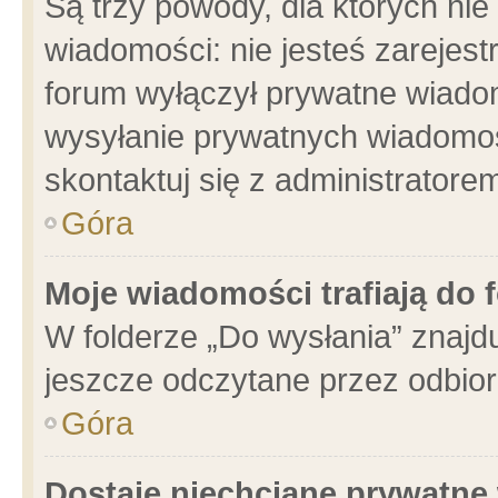
Są trzy powody, dla których n
wiadomości: nie jesteś zarejest
forum wyłączył prywatne wiadom
wysyłanie prywatnych wiadomości
skontaktuj się z administratore
Góra
Moje wiadomości trafiają do 
W folderze „Do wysłania” znajdu
jeszcze odczytane przez odbior
Góra
Dostaję niechciane prywatne