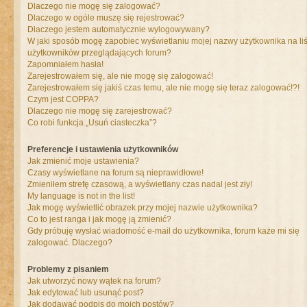
Dlaczego nie mogę się zalogować?
Dlaczego w ogóle muszę się rejestrować?
Dlaczego jestem automatycznie wylogowywany?
W jaki sposób mogę zapobiec wyświetlaniu mojej nazwy użytkownika na liś
użytkowników przeglądających forum?
Zapomniałem hasła!
Zarejestrowałem się, ale nie mogę się zalogować!
Zarejestrowałem się jakiś czas temu, ale nie mogę się teraz zalogować!?!
Czym jest COPPA?
Dlaczego nie mogę się zarejestrować?
Co robi funkcja „Usuń ciasteczka”?
Preferencje i ustawienia użytkowników
Jak zmienić moje ustawienia?
Czasy wyświetlane na forum są nieprawidłowe!
Zmieniłem strefę czasową, a wyświetlany czas nadal jest zły!
My language is not in the list!
Jak mogę wyświetlić obrazek przy mojej nazwie użytkownika?
Co to jest ranga i jak mogę ją zmienić?
Gdy próbuję wysłać wiadomość e-mail do użytkownika, forum każe mi się
zalogować. Dlaczego?
Problemy z pisaniem
Jak utworzyć nowy wątek na forum?
Jak edytować lub usunąć post?
Jak dodawać podpis do moich postów?