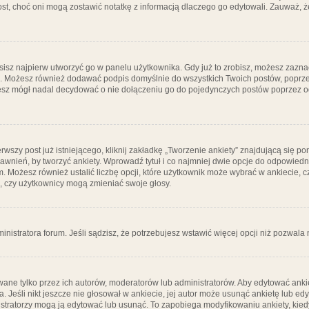
post, choć oni mogą zostawić notatkę z informacją dlaczego go edytowali. Zauważ,
isz najpierw utworzyć go w panelu użytkownika. Gdy już to zrobisz, możesz zazn
go. Możesz również dodawać podpis domyślnie do wszystkich Twoich postów, popr
ziesz mógł nadal decydować o nie dołączeniu go do pojedynczych postów poprzez
wszy post już istniejącego, kliknij zakładkę „Tworzenie ankiety” znajdującą się pon
rawnień, by tworzyć ankiety. Wprowadź tytuł i co najmniej dwie opcje do odpowiedn
ym. Możesz również ustalić liczbę opcji, które użytkownik może wybrać w ankiecie, 
, czy użytkownicy mogą zmieniać swoje głosy.
ministratora forum. Jeśli sądzisz, że potrzebujesz wstawić więcej opcji niż pozwala n
ane tylko przez ich autorów, moderatorów lub administratorów. Aby edytować ankie
. Jeśli nikt jeszcze nie głosował w ankiecie, jej autor może usunąć ankietę lub edy
stratorzy mogą ją edytować lub usunąć. To zapobiega modyfikowaniu ankiety, kiedy 