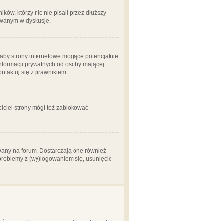
ów, którzy nic nie pisali przez dłuższy
żowanym w dyskusje.
aby strony internetowe mogące potencjalnie
informacji prywatnych od osoby mającej
ontaktuj się z prawnikiem.
ciciel strony mógł też zablokować
wany na forum. Dostarczają one również
z problemy z (wy)logowaniem się, usunięcie