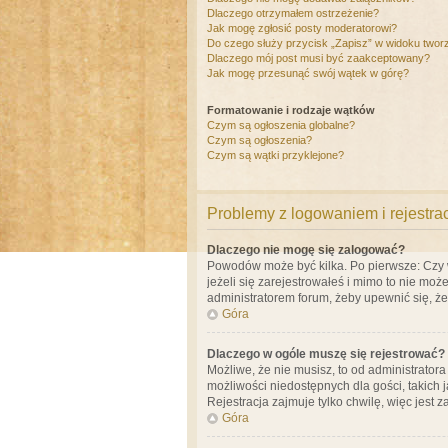
Dlaczego otrzymałem ostrzeżenie?
Jak mogę zgłosić posty moderatorowi?
Do czego służy przycisk „Zapisz” w widoku twor
Dlaczego mój post musi być zaakceptowany?
Jak mogę przesunąć swój wątek w górę?
Formatowanie i rodzaje wątków
Czym są ogłoszenia globalne?
Czym są ogłoszenia?
Czym są wątki przyklejone?
Problemy z logowaniem i rejestra
Dlaczego nie mogę się zalogować?
Powodów może być kilka. Po pierwsze: Czy w 
jeżeli się zarejestrowałeś i mimo to nie moż
administratorem forum, żeby upewnić się, ż
Góra
Dlaczego w ogóle muszę się rejestrować?
Możliwe, że nie musisz, to od administrator
możliwości niedostępnych dla gości, takich 
Rejestracja zajmuje tylko chwilę, więc jest 
Góra