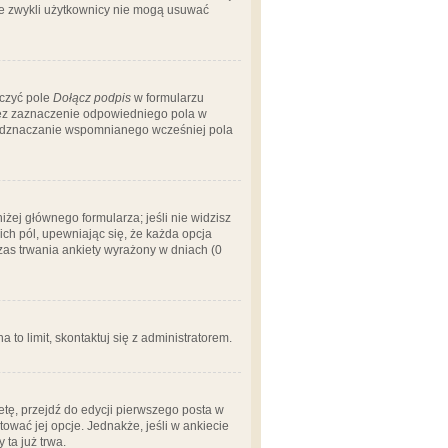
 że zwykli użytkownicy nie mogą usuwać
aczyć pole
Dołącz podpis
w formularzu
zez zaznaczenie odpowiedniego pola w
 odznaczanie wspomnianego wcześniej pola
iżej głównego formularza; jeśli nie widzisz
ich pól, upewniając się, że każda opcja
czas trwania ankiety wyrażony w dniach (0
a to limit, skontaktuj się z administratorem.
tę, przejdź do edycji pierwszego posta w
tować jej opcje. Jednakże, jeśli w ankiecie
ta już trwa.