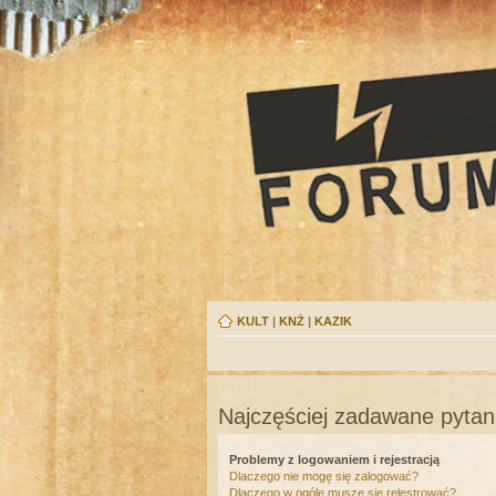
KULT
|
KNŻ
|
KAZIK
Najczęściej zadawane pytan
Problemy z logowaniem i rejestracją
Dlaczego nie mogę się zalogować?
Dlaczego w ogóle muszę się rejestrować?