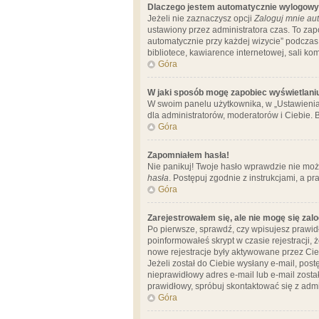
Dlaczego jestem automatycznie wylogow
Jeżeli nie zaznaczysz opcji
Zaloguj mnie aut
ustawiony przez administratora czas. To za
automatycznie przy każdej wizycie” podczas 
bibliotece, kawiarence internetowej, sali komp
Góra
W jaki sposób mogę zapobiec wyświetlani
W swoim panelu użytkownika, w „Ustawienia
dla administratorów, moderatorów i Ciebie. B
Góra
Zapomniałem hasła!
Nie panikuj! Twoje hasło wprawdzie nie moż
hasła
. Postępuj zgodnie z instrukcjami, a 
Góra
Zarejestrowałem się, ale nie mogę się zal
Po pierwsze, sprawdź, czy wpisujesz prawidł
poinformowałeś skrypt w czasie rejestracji, 
nowe rejestracje były aktywowane przez Cieb
Jeżeli został do Ciebie wysłany e-mail, pos
nieprawidłowy adres e-mail lub e-mail został
prawidłowy, spróbuj skontaktować się z admi
Góra