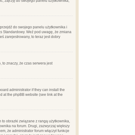
ć, zajrzyj do swojego panelu użytkownika;
m, przejdź do swojego panelu użytkownika i
zas Standardowy. Weź pod uwagę, że zmiana
ś zarejestrowany, to teraz jest dobry
, to znaczy, że czas serwera jest
ard administrator if they can install the
d at the phpBB website (see link at the
h to obrazki związane z rangą użytkownika,
kownika na forum. Drugi, zazwyczaj większy
em, że administrator forum włączył funkcje