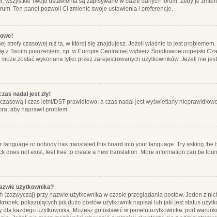
m, wszystkie Twoje ustawienia są zapisywane w bazie danych forum. Żeby je zmieni
orum. Ten panel pozwoli Ci zmienić swoje ustawienia i preferencje.
łowe!
j strefy czasowej niż ta, w której się znajdujesz. Jeżeli właśnie to jest probleme
się z Twoim położeniem, np. w Europie Centralnej wybierz Środkowoeuropejski C
, może zostać wykonana tylko przez zarejestrowanych użytkowników. Jeżeli nie jeste
zas nadal jest zły!
ę czasową i czas letni/DST prawidłowo, a czas nadal jest wyświetlany nieprawidłowo
ora, aby naprawił problem.
ur language or nobody has translated this board into your language. Try asking the bo
 does not exist, feel free to create a new translation. More information can be foun
nazwie użytkownika?
h (zazwyczaj) przy nazwie użytkownika w czasie przeglądania postów. Jeden z nic
ropek, pokazujących jak dużo postów użytkownik napisał lub jaki jest status użyt
alny dla każdego użytkownika. Możesz go ustawić w panelu użytkownika, pod warunki