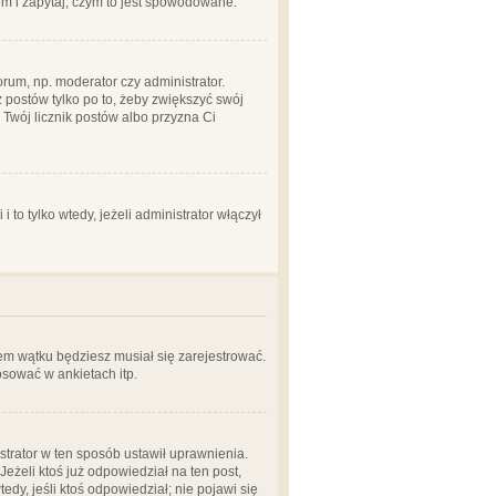
em i zapytaj, czym to jest spowodowane.
rum, np. moderator czy administrator.
 postów tylko po to, żeby zwiększyć swój
y Twój licznik postów albo przyzna Ci
o tylko wtedy, jeżeli administrator włączył
em wątku będziesz musiał się zarejestrować.
sować w ankietach itp.
istrator w ten sposób ustawił uprawnienia.
eżeli ktoś już odpowiedział na ten post,
tedy, jeśli ktoś odpowiedział; nie pojawi się