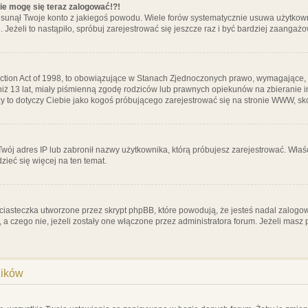
nie mogę się teraz zalogować!?!
sunął Twoje konto z jakiegoś powodu. Wiele forów systematycznie usuwa użytkownik
 Jeżeli to nastąpiło, spróbuj zarejestrować się jeszcze raz i być bardziej zaanga
ction Act of 1998, to obowiązujące w Stanach Zjednoczonych prawo, wymagające, 
 niż 13 lat, miały piśmienną zgodę rodziców lub prawnych opiekunów na zbieranie 
 czy to dotyczy Ciebie jako kogoś próbującego zarejestrować się na stronie WWW, sk
 Twój adres IP lub zabronił nazwy użytkownika, którą próbujesz zarejestrować. Właś
dzieć się więcej na ten temat.
ciasteczka utworzone przez skrypt phpBB, które powodują, że jesteś nadal zalogo
ś, a czego nie, jeżeli zostały one włączone przez administratora forum. Jeżeli mas
ników