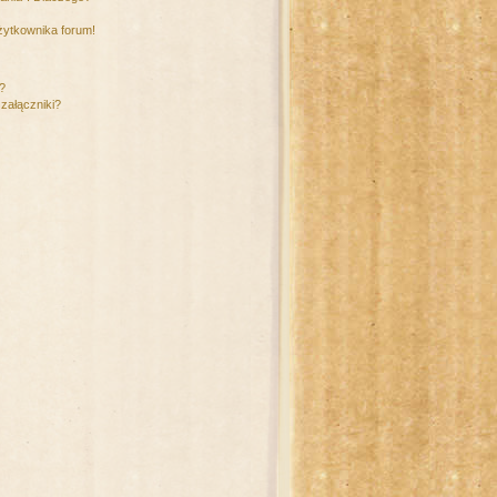
żytkownika forum!
m?
załączniki?