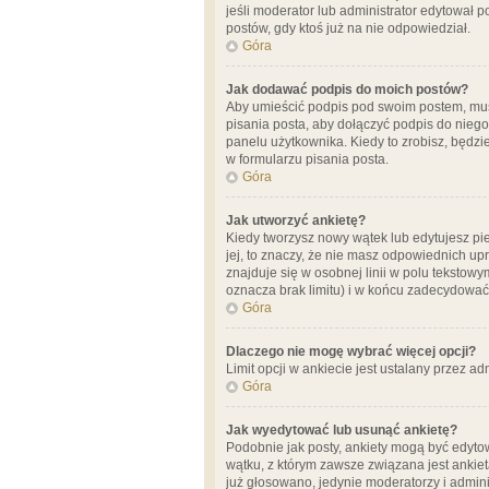
jeśli moderator lub administrator edytował 
postów, gdy ktoś już na nie odpowiedział.
Góra
Jak dodawać podpis do moich postów?
Aby umieścić podpis pod swoim postem, mus
pisania posta, aby dołączyć podpis do nie
panelu użytkownika. Kiedy to zrobisz, będ
w formularzu pisania posta.
Góra
Jak utworzyć ankietę?
Kiedy tworzysz nowy wątek lub edytujesz pier
jej, to znaczy, że nie masz odpowiednich up
znajduje się w osobnej linii w polu tekstow
oznacza brak limitu) i w końcu zadecydować
Góra
Dlaczego nie mogę wybrać więcej opcji?
Limit opcji w ankiecie jest ustalany przez ad
Góra
Jak wyedytować lub usunąć ankietę?
Podobnie jak posty, ankiety mogą być edytow
wątku, z którym zawsze związana jest ankieta
już głosowano, jedynie moderatorzy i admini