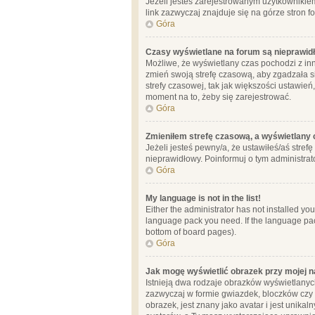
Jeżeli jesteś zarejestrowanym użytkownikie
link zazwyczaj znajduje się na górze stron f
Góra
Czasy wyświetlane na forum są nieprawid
Możliwe, że wyświetlany czas pochodzi z inne
zmień swoją strefę czasową, aby zgadzała 
strefy czasowej, tak jak większości ustawień
moment na to, żeby się zarejestrować.
Góra
Zmieniłem strefę czasową, a wyświetlany c
Jeżeli jesteś pewny/a, że ustawiłeś/aś stref
nieprawidłowy. Poinformuj o tym administrat
Góra
My language is not in the list!
Either the administrator has not installed yo
language pack you need. If the language pack
bottom of board pages).
Góra
Jak mogę wyświetlić obrazek przy mojej 
Istnieją dwa rodzaje obrazków wyświetlanyc
zazwyczaj w formie gwiazdek, bloczków czy k
obrazek, jest znany jako avatar i jest unik