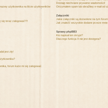
Dostaję niechciane prywatne wiadomości!
 nazwy użytkownika na liście użytkowników
Otrzymałem spam lub obraźliwy e-mail od u
Załączniki
Jakie załączniki są dozwolone na tym foru
ę się teraz zalogować!?!
Jak znaleźć wszystkie dodane przeze mnie 
Sprawy phpBB3
Kto napisał ten skrypt?
Dlaczego funkcja X nie jest dostępna?
al jest zły!
użytkownika?
nika, forum każe mi się zalogować.