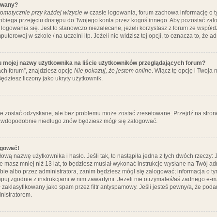
ywany?
omatycznie przy każdej wizycie
w czasie logowania, forum zachowa informację o ty
pobiega przejęciu dostępu do Twojego konta przez kogoś innego. Aby pozostać za
logowania się. Jest to stanowczo niezalecane, jeżeli korzystasz z forum ze współ
uterowej w szkole / na uczelni itp. Jeżeli nie widzisz tej opcji, to oznacza to, że a
u mojej nazwy użytkownika na liście użytkowników przeglądających forum?
ch forum”, znajdziesz opcję
Nie pokazuj, że jestem online
. Włącz tę opcję i Twoja
ędziesz liczony jako ukryty użytkownik.
e zostać odzyskane, ale bez problemu może zostać zresetowane. Przejdź na stronę 
prawdopodobnie niedługo znów będziesz mógł się zalogować.
ogować!
ową nazwę użytkownika i hasło. Jeśli tak, to nastąpiła jedna z tych dwóch rzeczy: 
że masz mniej niż 13 lat, to będziesz musiał wykonać instrukcje wysłane na Twój ad
ie albo przez administratora, zanim będziesz mógł się zalogować; informacja o tym
tępuj zgodnie z instrukcjami w nim zawartymi. Jeżeli nie otrzymałeś/aś żadnego e
 zaklasyfikowany jako spam przez filtr antyspamowy. Jeśli jesteś pewny/a, że poda
nistratorem.