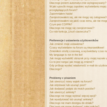
Dlaczego jestem automatycznie wylogowywany?
W jaki sposób mogę zapobiec wyświetlaniu mojej
przeglądających forum?
Zapomniałem hasła!
Zarejestrowałem się, ale nie mogę się zalogować!
Zarejestrowałem się jakiś czas temu, ale nie mog
Czym jest COPPA?
Dlaczego nie mogę się zarejestrować?
Co robi funkcja „Usuń ciasteczka”?
Preferencje i ustawienia użytkowników
Jak zmienić moje ustawienia?
Czasy wyświetlane na forum są nieprawidłowe!
Zmieniłem strefę czasową, a wyświetlany czas nad
My language is not in the list!
Jak mogę wyświetlić obrazek przy mojej nazwie 
Co to jest ranga i jak mogę ją zmienić?
Gdy próbuję wysłać wiadomość e-mail do użytkow
Dlaczego?
Problemy z pisaniem
Jak utworzyć nowy wątek na forum?
Jak edytować lub usunąć post?
Jak dodawać podpis do moich postów?
Jak utworzyć ankietę?
Dlaczego nie mogę wybrać więcej opcji?
Jak wyedytować lub usunąć ankietę?
Dlaczego nie mam dostępu do działu?
Dlaczego nie mogę dodawać załączników?