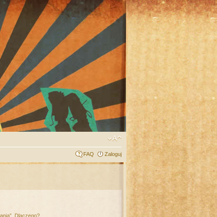
FAQ
Zaloguj
łania”. Dlaczego?