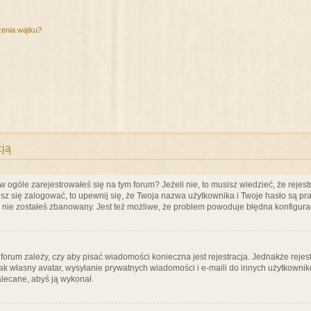
zenia wątku?
cją
ogóle zarejestrowałeś się na tym forum? Jeżeli nie, to musisz wiedzieć, że rejestr
esz się zalogować, to upewnij się, że Twoja nazwa użytkownika i Twoje hasło są praw
e nie zostałeś zbanowany. Jest też możliwe, że problem powoduje błędna konfigura
a forum zależy, czy aby pisać wiadomości konieczna jest rejestracja. Jednakże reje
jak własny avatar, wysyłanie prywatnych wiadomości i e-maili do innych użytkownik
zalecane, abyś ją wykonał.