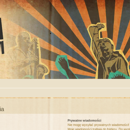
ia
Prywatne wiadomości
Nie mogę wysyłać prywatnych wiadomości!
Moje wiadomości trafiają do folderu „Do wys