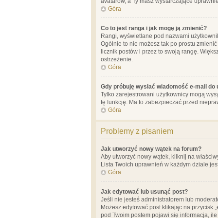
avatarów, a Ty masz wystarczające uprawnien
Góra
Co to jest ranga i jak mogę ją zmienić?
Rangi, wyświetlane pod nazwami użytkowników
Ogólnie to nie możesz tak po prostu zmienić
licznik postów i przez to swoją rangę. Więks
ostrzeżenie.
Góra
Gdy próbuję wysłać wiadomość e-mail do 
Tylko zarejestrowani użytkownicy mogą wysył
tę funkcję. Ma to zabezpieczać przed niep
Góra
Problemy z pisaniem
Jak utworzyć nowy wątek na forum?
Aby utworzyć nowy wątek, kliknij na właściw
Lista Twoich uprawnień w każdym dziale jes
Góra
Jak edytować lub usunąć post?
Jeśli nie jesteś administratorem lub moderat
Możesz edytować post klikając na przycisk „
pod Twoim postem pojawi się informacja, ile ra