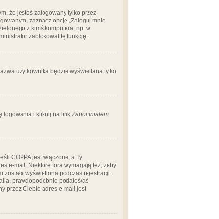
m, że jesteś zalogowany tylko przez
logowanym, zaznacz opcję „Zaloguj mnie
dzielonego z kimś komputera, np. w
dministrator zablokował tę funkcję.
 nazwa użytkownika będzie wyświetlana tylko
logowania i kliknij na link
Zapomniałem
Jeśli COPPA jest włączone, a Ty
res e-mail. Niektóre fora wymagają też, żeby
 została wyświetlona podczas rejestracji.
-maila, prawdopodobnie podałeś/aś
ny przez Ciebie adres e-mail jest