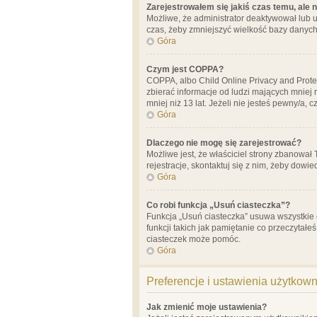
Zarejestrowałem się jakiś czas temu, ale 
Możliwe, że administrator deaktywował lub u
czas, żeby zmniejszyć wielkość bazy danych.
Góra
Czym jest COPPA?
COPPA, albo Child Online Privacy and Prote
zbierać informacje od ludzi mających mniej
mniej niż 13 lat. Jeżeli nie jesteś pewny/a,
Góra
Dlaczego nie mogę się zarejestrować?
Możliwe jest, że właściciel strony zbanował
rejestracje, skontaktuj się z nim, żeby dowie
Góra
Co robi funkcja „Usuń ciasteczka”?
Funkcja „Usuń ciasteczka” usuwa wszystkie 
funkcji takich jak pamiętanie co przeczytałe
ciasteczek może pomóc.
Góra
Preferencje i ustawienia użytkow
Jak zmienić moje ustawienia?