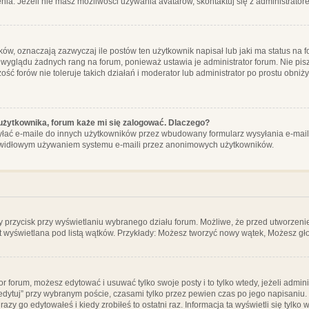
ia. Jeżeli nie masz możliwości używania avatarów, skontaktuj się z administrator
, oznaczają zazwyczaj ile postów ten użytkownik napisał lub jaki ma status na fo
 wyglądu żadnych rang na forum, ponieważ ustawia je administrator forum. Nie pisz
zość forów nie toleruje takich działań i moderator lub administrator po prostu obniż
użytkownika, forum każe mi się zalogować. Dlaczego?
ać e-maile do innych użytkowników przez wbudowany formularz wysyłania e-maili i t
rawidłowym używaniem systemu e-maili przez anonimowych użytkowników.
y przycisk przy wyświetlaniu wybranego działu forum. Możliwe, że przed utworzeni
t wyświetlana pod listą wątków. Przykłady: Możesz tworzyć nowy wątek, Możesz gło
or forum, możesz edytować i usuwać tylko swoje posty i to tylko wtedy, jeżeli admin
edytuj” przy wybranym poście, czasami tylko przez pewien czas po jego napisaniu. J
zy go edytowałeś i kiedy zrobiłeś to ostatni raz. Informacja ta wyświetli się tylko w