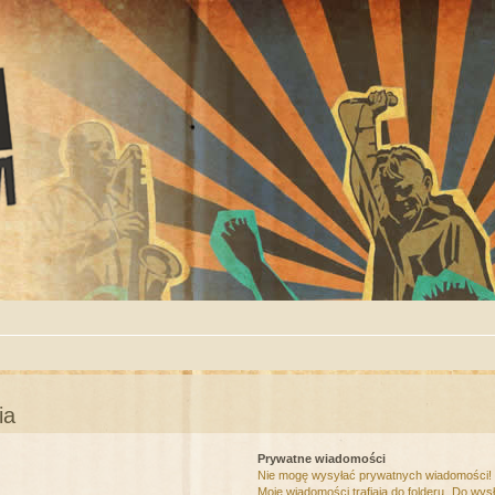
ia
Prywatne wiadomości
Nie mogę wysyłać prywatnych wiadomości!
Moje wiadomości trafiają do folderu „Do wys