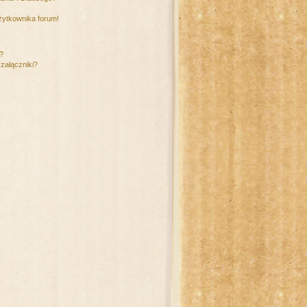
żytkownika forum!
m?
załączniki?