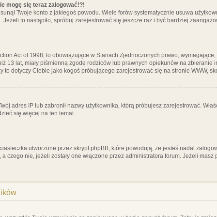
nie mogę się teraz zalogować!?!
sunął Twoje konto z jakiegoś powodu. Wiele forów systematycznie usuwa użytkownik
 Jeżeli to nastąpiło, spróbuj zarejestrować się jeszcze raz i być bardziej zaanga
ction Act of 1998, to obowiązujące w Stanach Zjednoczonych prawo, wymagające, 
 niż 13 lat, miały piśmienną zgodę rodziców lub prawnych opiekunów na zbieranie 
 czy to dotyczy Ciebie jako kogoś próbującego zarejestrować się na stronie WWW, sk
 Twój adres IP lub zabronił nazwy użytkownika, którą próbujesz zarejestrować. Właś
dzieć się więcej na ten temat.
ciasteczka utworzone przez skrypt phpBB, które powodują, że jesteś nadal zalogo
ś, a czego nie, jeżeli zostały one włączone przez administratora forum. Jeżeli mas
ników