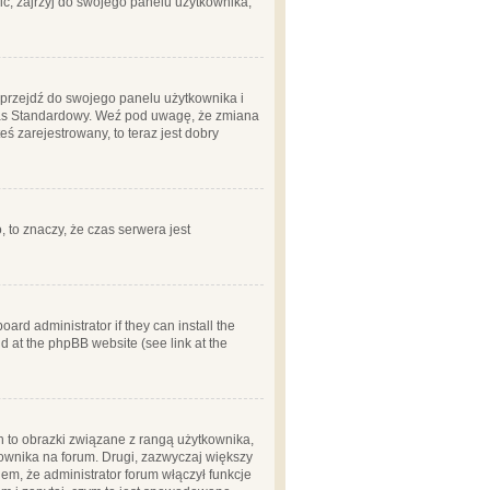
ć, zajrzyj do swojego panelu użytkownika;
m, przejdź do swojego panelu użytkownika i
zas Standardowy. Weź pod uwagę, że zmiana
ś zarejestrowany, to teraz jest dobry
, to znaczy, że czas serwera jest
ard administrator if they can install the
d at the phpBB website (see link at the
h to obrazki związane z rangą użytkownika,
kownika na forum. Drugi, zazwyczaj większy
em, że administrator forum włączył funkcje