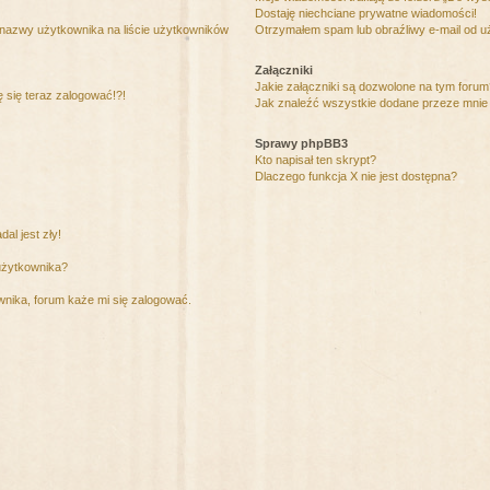
Dostaję niechciane prywatne wiadomości!
 nazwy użytkownika na liście użytkowników
Otrzymałem spam lub obraźliwy e-mail od u
Załączniki
Jakie załączniki są dozwolone na tym foru
ę się teraz zalogować!?!
Jak znaleźć wszystkie dodane przeze mnie 
Sprawy phpBB3
Kto napisał ten skrypt?
Dlaczego funkcja X nie jest dostępna?
al jest zły!
użytkownika?
nika, forum każe mi się zalogować.