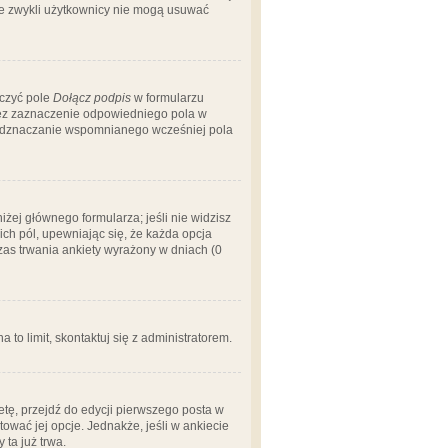
 że zwykli użytkownicy nie mogą usuwać
aczyć pole
Dołącz podpis
w formularzu
zez zaznaczenie odpowiedniego pola w
 odznaczanie wspomnianego wcześniej pola
iżej głównego formularza; jeśli nie widzisz
ich pól, upewniając się, że każda opcja
czas trwania ankiety wyrażony w dniach (0
a to limit, skontaktuj się z administratorem.
tę, przejdź do edycji pierwszego posta w
tować jej opcje. Jednakże, jeśli w ankiecie
ta już trwa.