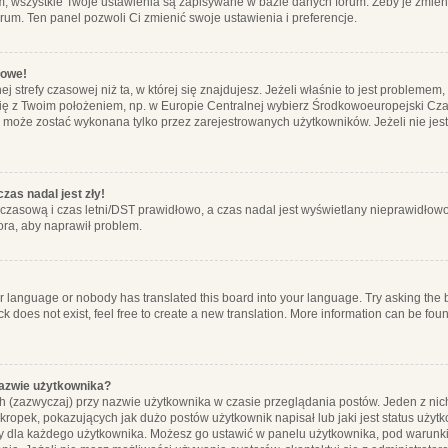
m, wszystkie Twoje ustawienia są zapisywane w bazie danych forum. Żeby je zmieni
orum. Ten panel pozwoli Ci zmienić swoje ustawienia i preferencje.
łowe!
j strefy czasowej niż ta, w której się znajdujesz. Jeżeli właśnie to jest probleme
się z Twoim położeniem, np. w Europie Centralnej wybierz Środkowoeuropejski C
, może zostać wykonana tylko przez zarejestrowanych użytkowników. Jeżeli nie jeste
zas nadal jest zły!
ę czasową i czas letni/DST prawidłowo, a czas nadal jest wyświetlany nieprawidłowo
ora, aby naprawił problem.
ur language or nobody has translated this board into your language. Try asking the bo
 does not exist, feel free to create a new translation. More information can be foun
nazwie użytkownika?
h (zazwyczaj) przy nazwie użytkownika w czasie przeglądania postów. Jeden z nic
ropek, pokazujących jak dużo postów użytkownik napisał lub jaki jest status użyt
alny dla każdego użytkownika. Możesz go ustawić w panelu użytkownika, pod warunki