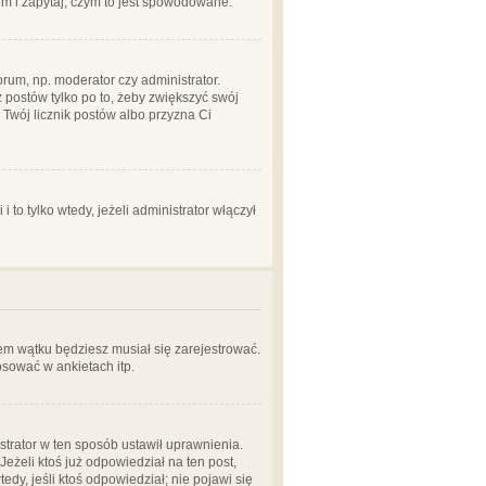
em i zapytaj, czym to jest spowodowane.
rum, np. moderator czy administrator.
 postów tylko po to, żeby zwiększyć swój
y Twój licznik postów albo przyzna Ci
o tylko wtedy, jeżeli administrator włączył
em wątku będziesz musiał się zarejestrować.
sować w ankietach itp.
istrator w ten sposób ustawił uprawnienia.
eżeli ktoś już odpowiedział na ten post,
tedy, jeśli ktoś odpowiedział; nie pojawi się