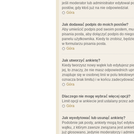
jeśli moderator lub administrator edytował 
postów, gdy ktoś już na nie odpowiedział.
Góra
Jak dodawać podpis do moich postów?
Aby umieścić podpis pod swoim postem, mus
pisania posta, aby dołączyć podpis do nie
panelu użytkownika. Kiedy to zrobisz, będ
w formularzu pisania posta.
Góra
Jak utworzyć ankietę?
Kiedy tworzysz nowy wątek lub edytujesz pier
jej, to znaczy, że nie masz odpowiednich up
znajduje się w osobnej linii w polu tekstow
oznacza brak limitu) i w końcu zadecydować
Góra
Dlaczego nie mogę wybrać więcej opcji?
Limit opcji w ankiecie jest ustalany przez ad
Góra
Jak wyedytować lub usunąć ankietę?
Podobnie jak posty, ankiety mogą być edytow
wątku, z którym zawsze związana jest ankieta
już głosowano, jedynie moderatorzy i admini