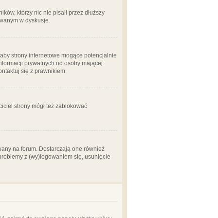
ów, którzy nic nie pisali przez dłuższy
żowanym w dyskusje.
aby strony internetowe mogące potencjalnie
informacji prywatnych od osoby mającej
ontaktuj się z prawnikiem.
ciciel strony mógł też zablokować
wany na forum. Dostarczają one również
z problemy z (wy)logowaniem się, usunięcie