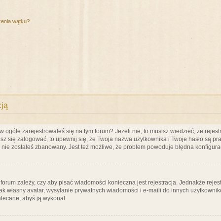
zenia wątku?
cją
ogóle zarejestrowałeś się na tym forum? Jeżeli nie, to musisz wiedzieć, że rejestr
esz się zalogować, to upewnij się, że Twoja nazwa użytkownika i Twoje hasło są praw
e nie zostałeś zbanowany. Jest też możliwe, że problem powoduje błędna konfigura
a forum zależy, czy aby pisać wiadomości konieczna jest rejestracja. Jednakże reje
jak własny avatar, wysyłanie prywatnych wiadomości i e-maili do innych użytkownik
zalecane, abyś ją wykonał.