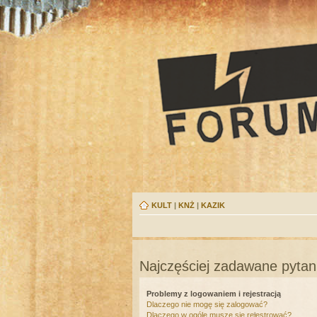
KULT
|
KNŻ
|
KAZIK
Najczęściej zadawane pytan
Problemy z logowaniem i rejestracją
Dlaczego nie mogę się zalogować?
Dlaczego w ogóle muszę się rejestrować?