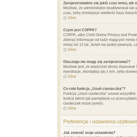
Zarejestrowałem się jakiś czas temu, ale 
Możliwe, że administrator deaktywował lub u
czas, żeby zmniejszyć wielkość bazy danych.
Góra
Czym jest COPPA?
COPPA, albo Child Online Privacy and Prote
zbierać informacje od ludzi mających mniej
mniej niż 13 lat. Jeżeli nie jesteś pewny/a,
Góra
Dlaczego nie mogę się zarejestrować?
Możliwe jest, że właściciel strony zbanował
rejestracje, skontaktuj się z nim, żeby dowie
Góra
Co robi funkcja „Usuń ciasteczka”?
Funkcja „Usuń ciasteczka” usuwa wszystkie 
funkcji takich jak pamiętanie co przeczytałe
ciasteczek może pomóc.
Góra
Preferencje i ustawienia użytkow
Jak zmienić moje ustawienia?