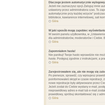
Dlaczego jestem automatycznie wylogow
Jeżeli nie zaznaczysz opcji
Zaloguj mnie aut
ustawiony przez administratora czas. To za
automatycznie przy każdej wizycie” podczas 
bibliotece, kawiarence internetowej, sali komp
Góra
W jaki sposób mogę zapobiec wyświetlani
W swoim panelu użytkownika, w „Ustawienia
dla administratorów, moderatorów i Ciebie. B
Góra
Zapomniałem hasła!
Nie panikuj! Twoje hasło wprawdzie nie moż
hasła
. Postępuj zgodnie z instrukcjami, a 
Góra
Zarejestrowałem się, ale nie mogę się zal
Po pierwsze, sprawdź, czy wpisujesz prawidł
poinformowałeś skrypt w czasie rejestracji, 
nowe rejestracje były aktywowane przez Cieb
Jeżeli został do Ciebie wysłany e-mail, pos
nieprawidłowy adres e-mail lub e-mail został
prawidłowy, spróbuj skontaktować się z admi
Góra