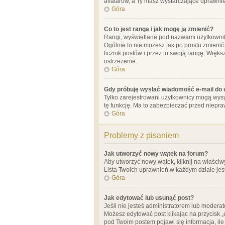
avatarów, a Ty masz wystarczające uprawnien
Góra
Co to jest ranga i jak mogę ją zmienić?
Rangi, wyświetlane pod nazwami użytkowników
Ogólnie to nie możesz tak po prostu zmienić
licznik postów i przez to swoją rangę. Więks
ostrzeżenie.
Góra
Gdy próbuję wysłać wiadomość e-mail do 
Tylko zarejestrowani użytkownicy mogą wysył
tę funkcję. Ma to zabezpieczać przed niep
Góra
Problemy z pisaniem
Jak utworzyć nowy wątek na forum?
Aby utworzyć nowy wątek, kliknij na właściw
Lista Twoich uprawnień w każdym dziale jes
Góra
Jak edytować lub usunąć post?
Jeśli nie jesteś administratorem lub moderat
Możesz edytować post klikając na przycisk „
pod Twoim postem pojawi się informacja, ile ra