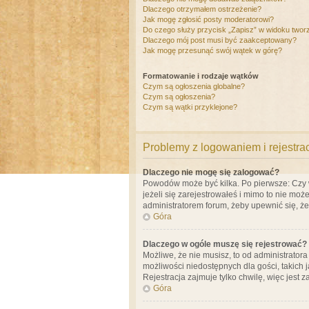
Dlaczego otrzymałem ostrzeżenie?
Jak mogę zgłosić posty moderatorowi?
Do czego służy przycisk „Zapisz” w widoku twor
Dlaczego mój post musi być zaakceptowany?
Jak mogę przesunąć swój wątek w górę?
Formatowanie i rodzaje wątków
Czym są ogłoszenia globalne?
Czym są ogłoszenia?
Czym są wątki przyklejone?
Problemy z logowaniem i rejestra
Dlaczego nie mogę się zalogować?
Powodów może być kilka. Po pierwsze: Czy w 
jeżeli się zarejestrowałeś i mimo to nie moż
administratorem forum, żeby upewnić się, ż
Góra
Dlaczego w ogóle muszę się rejestrować?
Możliwe, że nie musisz, to od administrator
możliwości niedostępnych dla gości, takich 
Rejestracja zajmuje tylko chwilę, więc jest 
Góra