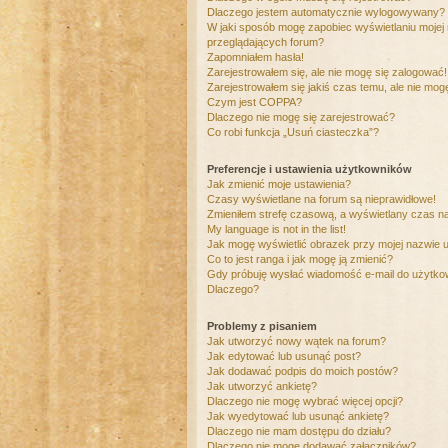
Dlaczego jestem automatycznie wylogowywany?
W jaki sposób mogę zapobiec wyświetlaniu mojej
przeglądających forum?
Zapomniałem hasła!
Zarejestrowałem się, ale nie mogę się zalogować!
Zarejestrowałem się jakiś czas temu, ale nie mog
Czym jest COPPA?
Dlaczego nie mogę się zarejestrować?
Co robi funkcja „Usuń ciasteczka”?
Preferencje i ustawienia użytkowników
Jak zmienić moje ustawienia?
Czasy wyświetlane na forum są nieprawidłowe!
Zmieniłem strefę czasową, a wyświetlany czas nad
My language is not in the list!
Jak mogę wyświetlić obrazek przy mojej nazwie 
Co to jest ranga i jak mogę ją zmienić?
Gdy próbuję wysłać wiadomość e-mail do użytkow
Dlaczego?
Problemy z pisaniem
Jak utworzyć nowy wątek na forum?
Jak edytować lub usunąć post?
Jak dodawać podpis do moich postów?
Jak utworzyć ankietę?
Dlaczego nie mogę wybrać więcej opcji?
Jak wyedytować lub usunąć ankietę?
Dlaczego nie mam dostępu do działu?
Dlaczego nie mogę dodawać załączników?