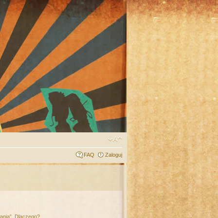
FAQ
Zaloguj
łania”. Dlaczego?