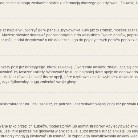
post, choć oni mogą zostawić notatkę z informacją dlaczego go edytowali. Zauważ,
isz najpierw utworzyć go w panelu użytkownika. Gdy już to zrobisz, możesz zazn
go. Możesz również dodawać podpis domyślnie do wszystkich Twoich postów, popr
ziesz mógł nadal decydować o nie dołączeniu go do pojedynczych postów poprzez
wszy post już istniejącego, kliknij zakładkę „Tworzenie ankiety” znajdującą się pon
rawnień, by tworzyć ankiety. Wprowadź tytuł i co najmniej dwie opcje do odpowiedn
ym. Możesz również ustalić liczbę opcji, które użytkownik może wybrać w ankiecie, 
, czy użytkownicy mogą zmieniać swoje głosy.
ministratora forum. Jeśli sądzisz, że potrzebujesz wstawić więcej opcji niż pozwala n
ane tylko przez ich autorów, moderatorów lub administratorów. Aby edytować ankie
. Jeśli nikt jeszcze nie głosował w ankiecie, jej autor może usunąć ankietę lub edy
stratorzy mogą ją edytować lub usunąć. To zapobiega modyfikowaniu ankiety, kiedy 