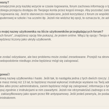
ywany?
omatycznie przy każdej wizycie
w czasie logowania, forum zachowa informację o ty
pobiega przejęciu dostępu do Twojego konta przez kogoś innego. Aby pozostać za
logowania się. Jest to stanowczo niezalecane, jeżeli korzystasz z forum ze współ
uterowej w szkole / na uczelni itp. Jeżeli nie widzisz tej opcji, to oznacza to, że a
u mojej nazwy użytkownika na liście użytkowników przeglądających forum?
ch forum”, znajdziesz opcję
Nie pokazuj, że jestem online
. Włącz tę opcję i Twoja
ędziesz liczony jako ukryty użytkownik.
e zostać odzyskane, ale bez problemu może zostać zresetowane. Przejdź na stronę 
prawdopodobnie niedługo znów będziesz mógł się zalogować.
ogować!
ową nazwę użytkownika i hasło. Jeśli tak, to nastąpiła jedna z tych dwóch rzeczy: 
że masz mniej niż 13 lat, to będziesz musiał wykonać instrukcje wysłane na Twój ad
ie albo przez administratora, zanim będziesz mógł się zalogować; informacja o tym
tępuj zgodnie z instrukcjami w nim zawartymi. Jeżeli nie otrzymałeś/aś żadnego e
 zaklasyfikowany jako spam przez filtr antyspamowy. Jeśli jesteś pewny/a, że poda
nistratorem.