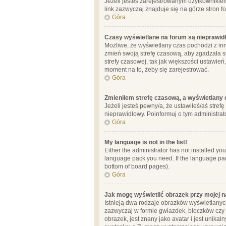
Jeżeli jesteś zarejestrowanym użytkownikie
link zazwyczaj znajduje się na górze stron f
Góra
Czasy wyświetlane na forum są nieprawid
Możliwe, że wyświetlany czas pochodzi z inne
zmień swoją strefę czasową, aby zgadzała 
strefy czasowej, tak jak większości ustawień
moment na to, żeby się zarejestrować.
Góra
Zmieniłem strefę czasową, a wyświetlany c
Jeżeli jesteś pewny/a, że ustawiłeś/aś stref
nieprawidłowy. Poinformuj o tym administrat
Góra
My language is not in the list!
Either the administrator has not installed yo
language pack you need. If the language pack
bottom of board pages).
Góra
Jak mogę wyświetlić obrazek przy mojej 
Istnieją dwa rodzaje obrazków wyświetlanyc
zazwyczaj w formie gwiazdek, bloczków czy k
obrazek, jest znany jako avatar i jest unik