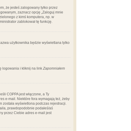
m, że jesteś zalogowany tylko przez
logowanym, zaznacz opcję „Zaloguj mnie
dzielonego z kimś komputera, np. w
dministrator zablokował tę funkcję.
 nazwa użytkownika będzie wyświetlana tylko
logowania i kliknij na link
Zapomniałem
Jeśli COPPA jest włączone, a Ty
res e-mail. Niektóre fora wymagają też, żeby
 została wyświetlona podczas rejestracji.
-maila, prawdopodobnie podałeś/aś
ny przez Ciebie adres e-mail jest