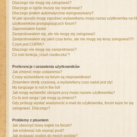
Dlaczego nie mogę się zalogować?
Dlaczego w ogóle muszę się rejestrować?
Dlaczego jestem automatycznie wylogowywany?
W jaki sposób mogę zapobiec wyświetlaniu mojej nazwy użytkownika na liś
użytkowników przeglądających forum?
Zapomniałem hasła!
Zarejestrowałem się, ale nie mogę się zalogować!
Zarejestrowałem się jakiś czas temu, ale nie mogę się teraz zalogować!?!
Czym jest COPPA?
Dlaczego nie mogę się zarejestrować?
Co robi funkcja „Usuń ciasteczka”?
Preferencje i ustawienia użytkowników
Jak zmienić moje ustawienia?
Czasy wyświetlane na forum są nieprawidłowe!
Zmieniłem strefę czasową, a wyświetlany czas nadal jest zły!
My language is not in the list!
Jak mogę wyświetlić obrazek przy mojej nazwie użytkownika?
Co to jest ranga i jak mogę ją zmienić?
Gdy próbuję wysłać wiadomość e-mail do użytkownika, forum każe mi się
zalogować. Dlaczego?
Problemy z pisaniem
Jak utworzyć nowy wątek na forum?
Jak edytować lub usunąć post?
Jak dodawać podpis do moich postów?