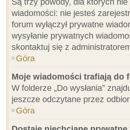
Są trzy powody, dla których n
wiadomości: nie jesteś zarejest
forum wyłączył prywatne wiadom
wysyłanie prywatnych wiadomości
skontaktuj się z administratore
Góra
Moje wiadomości trafiają do 
W folderze „Do wysłania” znajdu
jeszcze odczytane przez odbior
Góra
Dostaję niechciane prywatne