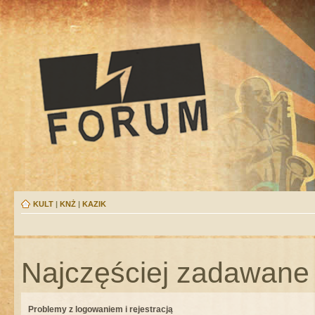
KULT
|
KNŻ
|
KAZIK
Najczęściej zadawane 
Problemy z logowaniem i rejestracją