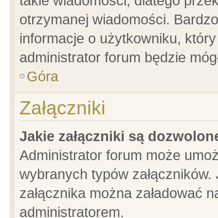
takie wiadomości, dlatego prze
otrzymanej wiadomości. Bardzo
informacje o użytkowniku, któ
administrator forum będzie móg
Góra
Załączniki
Jakie załączniki są dozwolo
Administrator forum może umoż
wybranych typów załączników. J
załącznika można załadować na 
administratorem.